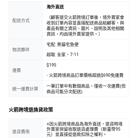
海外直送
（顧客提交火箭跨境訂單後，境外賣家會
配送方式
收到訂單內容並直接配送商品給顧客，與
產品有關之資訊、圖片、說明及其他相關
資訊，均由境外賣家提供。）
宅配: 黑貓宅急便
物流夥伴
超取: 全家、7-11
$195
運費
- 火箭跨境商品訂單價格超過$690免運費
一筆訂單中有數個商品，僅收一次運費(但
統一運費計算
商品可能分次配送)
火箭跨境退換貨政策
※因火箭跨境商品為海外直送，退貨時境
外賣家保留收取退貨處理費（新臺幣95
退貨費用
元）並直接從退款扣除之權利。