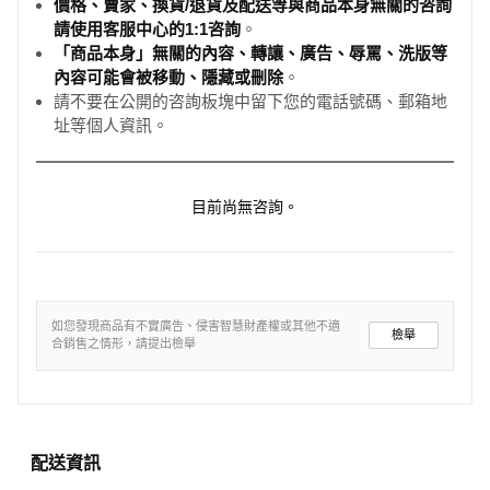
價格、賣家、換貨/退貨及配送等與商品本身無關的咨詢
請使用客服中心的1:1咨詢
。
「商品本身」無關的內容、轉讓、廣告、辱罵、洗版等
內容可能會被移動、隱藏或刪除
。
請不要在公開的咨詢板塊中留下您的電話號碼、郵箱地
址等個人資訊。
目前尚無咨詢。
如您發現商品有不實廣告、侵害智慧財產權或其他不適
檢舉
合銷售之情形，請提出檢舉
配送資訊