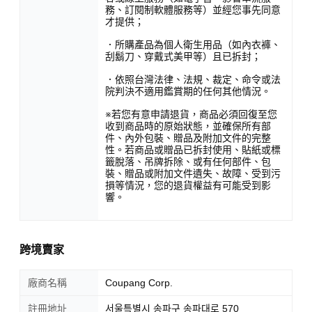
務、訂閱制軟體服務等）並經您事先同意
才提供；
．所購產品為個人衛生用品（如內衣褲、
刮鬍刀、穿戴式美甲等）且已拆封；
．依照台灣法律、法規、裁定、命令或法
院判決不適用鑑賞期的任何其他情況。
※若您有意申請退貨，商品必須回復至您
收到商品時的原始狀態，並確保所有部
件、內外包裝、贈品及附加文件的完整
性。若商品或贈品已拆封使用、貼紙或標
籤脫落、吊牌拆除、或有任何部件、包
裝、贈品或附加文件遺失、故障、受到污
損等情況，您的退貨權益有可能受到影
響。
跨境賣家
廠商名稱
Coupang Corp.
註冊地址
서울특별시 송파구 송파대로 570