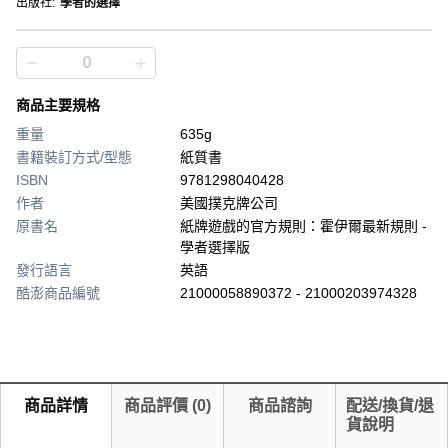
出版社
:
學者的選擇
商品主要規格
重量
635g
書籍裝訂方式/型態
紙質書
ISBN
9781298040428
作者
美國撲克牌公司
原書名
紙牌遊戲的官方規則：霍伊爾最新規則 -
學者選擇版
發行語言
英語
酷澎商品編號
21000058890372 - 21000203974328
商品詳情
商品評價
(
0
)
商品諮詢
配送/換貨/退
貨說明