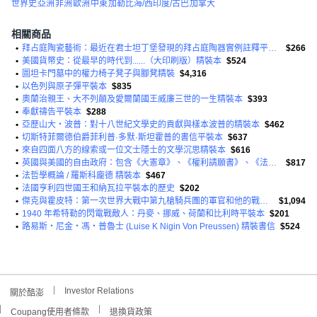
世界史
亞洲
非洲
歐洲
中東
加勒比海/西印度/古巴
加拿大
相關商品
•
拜占庭陶瓷藝術：最近在君士坦丁堡發現的拜占庭陶器實例註釋平裝本
$266
•
美國貨幣史：從最早的時代到......（大印刷版）精裝本
$524
•
圖坦卡門墓中的權力椅子凳子與腳凳精裝
$4,316
•
以色列與原子彈平裝本
$835
•
奧蘭治親王、大不列顛及愛爾蘭國王威廉三世的一生精裝本
$393
•
奉獻禱告平裝本
$288
•
亞歷山大‧波普：對十八世紀文學史的貢獻與樣本波普的精裝本
$462
•
切斯特菲爾德伯爵菲利普·多默·斯坦霍普的書信平裝本
$637
•
來自四面八方的線索或一位文士隱士的文學沉思精裝本
$616
•
英國與美國的自由政府：包含《大憲章》、《權利請願書》、《法案》…
$817
•
法哲學概論 / 羅斯科龐德 精裝本
$467
•
法國亨利四世國王和納瓦拉平裝本的歷史
$202
•
傑克與霍皮特：第一次世界大戰中第九槍騎兵團的軍官和他的戰馬平裝本
$1,094
•
1940 年希特勒的閃電戰敵人：丹麥、挪威、荷蘭和比利時平裝本
$201
•
路易斯‧尼金‧馮‧普魯士 (Luise K Nigin Von Preussen) 精裝書信
$524
Investor Relations
關於酷澎
Coupang使用者條款
退換貨政策