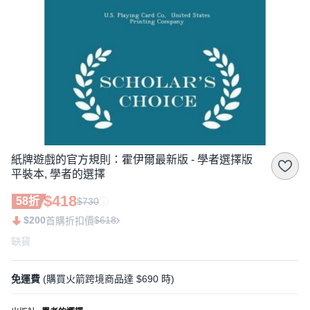
紙牌遊戲的官方規則：霍伊爾最新版 - 學者選擇版
平裝本, 學者的選擇
$418
58折
$730
$200
$618
首購折扣價
缺貨
免運費
(購買火箭跨境商品達 $690 時)