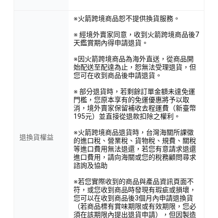
※火箭跨境商品恕不提供換貨服務。
※ 經境外賣家同意，收到火箭跨境商品後7
天鑑賞期內得申請退貨。
※因火箭跨境商品為海外直送，從商品開
始配送至配達為止，恕無法受理退貨，但
您可在收到商品後申請退貨。
※ 部分退貨時，若剩餘訂單金額未達免運
門檻，您原本享有的免運優惠將予以取
消，境外賣家保留補收去程運費（新臺幣
195元）並直接從退款扣除之權利。
※火箭跨境商品退貨時，台灣海關所課徵
退換貨權益
的進口稅、營業稅、貨物稅、規費、關稅
等進口費用無法退還，若您有意請求退還
進口費用，請向海關或您的稅務顧問尋求
諮詢及協助
※若您實際收到的商品與產品資訊頁面不
符，或您收到商品時發現有瑕疵或損壞，
您可以在收到商品後3個月內申請退換貨
（若商品標有賞味期限或有效期限，您必
須在該期限內提出退貨申請），但因製造