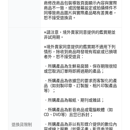
商修改商品包裝導致頁面顯示內容與實際
商品不一致，或因螢幕設定或拍攝條件不
同導致商品圖片與實際產品略有差異者，
恕不接受退換貨。
※請注意，境外賣家同意提供的鑑賞期並
非試用期。
※境外賣家同意提供的鑑賞期不適用下列
情形，除收到商品時發現有瑕疵或已損壞
者外，恕不接受退貨：
．所購產品為生鮮易腐類、保存期限很短
或您取消訂單時即將過期的產品；
．所購產品為依據您的要求而客製化的產
品（如刻製印章、訂製服、相片印製產品
等）；
．所購產品為報紙、期刊或雜誌；
．所購產品為影音商品或電腦軟體（如
CD、DVD等）且您已拆封；
．所購產品為非以有形媒介提供的數位內
退換貨限制
容或線上服務（如電子書、影音串流服