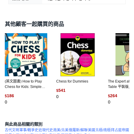
其他顧客一起購買的商品
(英文圖書) How to Play
Chess for Dummies
The Expert at t
Chess for Kids: Simple
Table 平裝版,
541
$
Strategies to Win 平裝版,
Digireads.com
186
264
$
$
0
Rockridge Press, 英文
0
0
與此商品相關的類別
古代文明
軍事/戰爭史
近現代史
南美/北美
俄羅斯/蘇聯
美國
北極/南極
拜占庭帝國