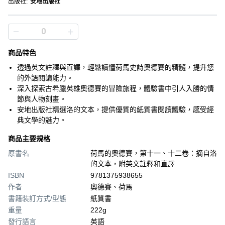
出版社
:
安地出版社
商品特色
透過英文註釋與直譯，輕鬆讀懂荷馬史詩奧德賽的精髓，提升您
的外語閱讀能力。
深入探索古希臘英雄奧德賽的冒險旅程，體驗書中引人入勝的情
節與人物刻畫。
安地出版社精選洛的文本，提供優質的紙質書閱讀體驗，感受經
典文學的魅力。
商品主要規格
原書名
荷馬的奧德賽，第十一、十二卷：摘自洛
的文本，附英文註釋和直譯
ISBN
9781375938655
作者
奧德賽、荷馬
書籍裝訂方式/型態
紙質書
重量
222g
發行語言
英語