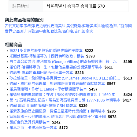
註冊地址
서울특별시 송파구 송파대로 570
與此商品相關的類別
古代文明
軍事/戰爭史
近現代史
南美/北美
俄羅斯/蘇聯
美國
北極/南極
拜占庭帝國
世界史
亞洲
非洲
歐洲
中東
加勒比海/西印度/古巴
加拿大
相關商品
•
第321步兵團的歷史與第81師歷史簡述平裝本
$222
•
米開朗基羅·博納羅蒂的十四行詩和牧歌；精裝
$393
•
白金漢公爵喬治·維利爾斯 (George Villiers) 的奇特照片集目錄…以及公爵的一生精裝本
$195
•
羅伯特·哈頓將軍的一生，包括他最重要的公開演講平裝本
$611
•
約瑟夫·惠勒將軍和田納西州陸軍平裝本
$226
•
砂拉越拉賈：詹姆斯布魯克爵士 (Sir James Brooke KCB LL.) 的記述D. 主要透過信件和期刊提供第 1 卷精裝本
$513
•
約翰‧格哈德的倫理學：對理解路德會倫理學的貢獻精裝本
$567
•
羅馬曆編輯。作者 L. Lange - 學者精選版平裝本
$457
•
羅德島州的瑪麗戴爾：在波士頓公園被絞死的貴格會烈士 1660 年 6 月 1 日精裝本
$424
•
第 72 高地兵歷史記錄，現為沿海高地兵第 1 營 1777-1886 年精裝本
$417
•
約翰·耶茨·比爾的服務回憶錄 CSN 精裝本
$339
•
羅素家族的歷史回憶錄：從諾曼征服時代開始第 1 卷精裝本
$285
•
痲瘋病國王和他的繼承人:鮑德溫四世和耶路撒冷十字軍王國
$978
•
簽訂合約及其費用精裝本
$242
•
羅馬之血：卡拉塔庫斯平裝本
$172