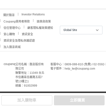
Investor Relations
關於酷澎
Coupang使用者條款
退換貨政策
信任管理中心
顧客隱私權政策通知
Global Site
安心購物
資訊安全
資訊安全及隱私保護認證
加入酷澎商城
公司名稱：酷澎股份有
客服中心：0809-088-810 (免費) / 02-5592-
限公司
電子郵件：help_tw@coupang.com
聯繫地址：11049 台北
市信義區信義路五段7
號13樓之1
統編：91002999
©Coupang Taiwan Co., Ltd. 保留所有權利。
本網站上顯示的所有商標、標誌和服務標誌均為酷澎股份有
加入購物車
立即購買
限公司和/或其在美國和其他國家/地區註冊之關聯公司之所
屬財產。