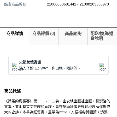
酷澎商品編號
21000058681442 - 21000203536970
商品詳情
商品評價
(
0
)
商品諮詢
配送/換貨/退
貨說明
火箭跨境資訊
深入了解 EZ WAY、進口稅、限制等。
商品概述
《荷馬的奧德賽》第十一、十二卷，由安地出版社出版，精選洛的
文本，並附有英文註釋和直譯，旨在幫助讀者更輕鬆地理解這部偉
大的史詩。本書為紙質書，重量為222g，方便攜帶與閱讀。透過閱