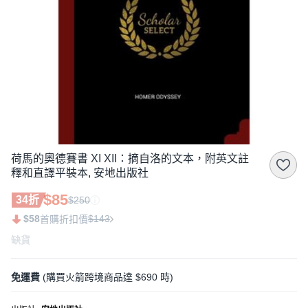
荷馬的奧德賽書 XI XII：摘自洛的文本，附英文註
釋和直譯平裝本, 安地出版社
$85
34折
$250
$58
$143
首購折扣價
缺貨
免運費
(購買火箭跨境商品達 $690 時)