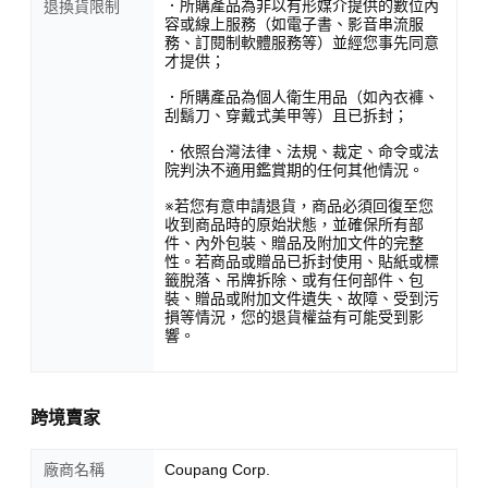
．所購產品為非以有形媒介提供的數位內
退換貨限制
容或線上服務（如電子書、影音串流服
務、訂閱制軟體服務等）並經您事先同意
才提供；
．所購產品為個人衛生用品（如內衣褲、
刮鬍刀、穿戴式美甲等）且已拆封；
．依照台灣法律、法規、裁定、命令或法
院判決不適用鑑賞期的任何其他情況。
※若您有意申請退貨，商品必須回復至您
收到商品時的原始狀態，並確保所有部
件、內外包裝、贈品及附加文件的完整
性。若商品或贈品已拆封使用、貼紙或標
籤脫落、吊牌拆除、或有任何部件、包
裝、贈品或附加文件遺失、故障、受到污
損等情況，您的退貨權益有可能受到影
響。
跨境賣家
廠商名稱
Coupang Corp.