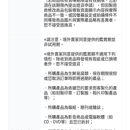
（若商品標有賞味期限或有效期限，您必
須在該期限內提出退貨申請），但因製造
商修改商品包裝導致頁面顯示內容與實際
商品不一致，或因螢幕設定或拍攝條件不
同導致商品圖片與實際產品略有差異者，
恕不接受退換貨。
※請注意，境外賣家同意提供的鑑賞期並
非試用期。
※境外賣家同意提供的鑑賞期不適用下列
情形，除收到商品時發現有瑕疵或已損壞
者外，恕不接受退貨：
．所購產品為生鮮易腐類、保存期限很短
或您取消訂單時即將過期的產品；
．所購產品為依據您的要求而客製化的產
品（如刻製印章、訂製服、相片印製產品
等）；
．所購產品為報紙、期刊或雜誌；
．所購產品為影音商品或電腦軟體（如
CD、DVD等）且您已拆封；