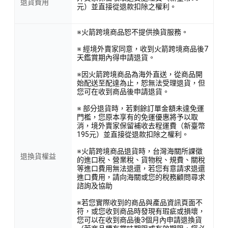
退貨費用
元）並直接從退款扣除之權利。
※火箭跨境商品恕不提供換貨服務。
※ 經境外賣家同意，收到火箭跨境商品後7
天鑑賞期內得申請退貨。
※因火箭跨境商品為海外直送，從商品開
始配送至配達為止，恕無法受理退貨，但
您可在收到商品後申請退貨。
※ 部分退貨時，若剩餘訂單金額未達免運
門檻，您原本享有的免運優惠將予以取
消，境外賣家保留補收去程運費（新臺幣
195元）並直接從退款扣除之權利。
※火箭跨境商品退貨時，台灣海關所課徵
退換貨權益
的進口稅、營業稅、貨物稅、規費、關稅
等進口費用無法退還，若您有意請求退還
進口費用，請向海關或您的稅務顧問尋求
諮詢及協助
※若您實際收到的商品與產品資訊頁面不
符，或您收到商品時發現有瑕疵或損壞，
您可以在收到商品後3個月內申請退換貨