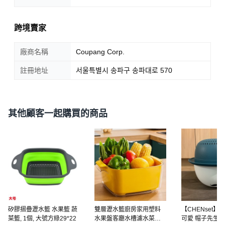
跨境賣家
廠商名稱
Coupang Corp.
註冊地址
서울특별시 송파구 송파대로 570
其他顧客一起購買的商品
矽膠摺疊瀝水籃 水果籃 蔬
雙層瀝水籃廚房家用塑料
【CHENset】C0
菜籃, 1個, 大號方綠29*22
水果盤客廳水槽濾水菜簍
可愛 帽子先生 