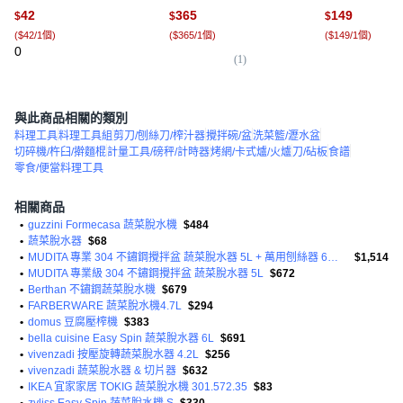
淘洗菜籃子洗菜盆, 新款中
層鏤空 瀝水籃 
42
365
149
$
$
$
號 芒果黃:如圖, 1個
折疊 菜盆 水果籃
(
$42/1個
)
(
$365/1個
)
(
$149/1個
)
白,咖白, 1個
0
(
1
)
(
1
)
與此商品相關的類別
料理工具
料理工具組
剪刀/刨絲刀/榨汁器
攪拌碗/盆
洗菜籃/瀝水盆
切碎機/杵臼/擀麵棍
計量工具/磅秤/計時器
烤網/卡式爐/火爐
刀/砧板
食譜
零食/便當料理工具
相關商品
•
guzzini Formecasa 蔬菜脫水機
$484
•
蔬菜脫水器
$68
•
MUDITA 專業 304 不鏽鋼攪拌盆 蔬菜脫水器 5L + 萬用刨絲器 6件組
$1,514
•
MUDITA 專業級 304 不鏽鋼攪拌盆 蔬菜脫水器 5L
$672
•
Berthan 不鏽鋼蔬菜脫水機
$679
•
FARBERWARE 蔬菜脫水機4.7L
$294
•
domus 豆腐壓榨機
$383
•
bella cuisine Easy Spin 蔬菜脫水器 6L
$691
•
vivenzadi 按壓旋轉蔬菜脫水器 4.2L
$256
•
vivenzadi 蔬菜脫水器 & 切片器
$632
•
IKEA 宜家家居 TOKIG 蔬菜脫水機 301.572.35
$83