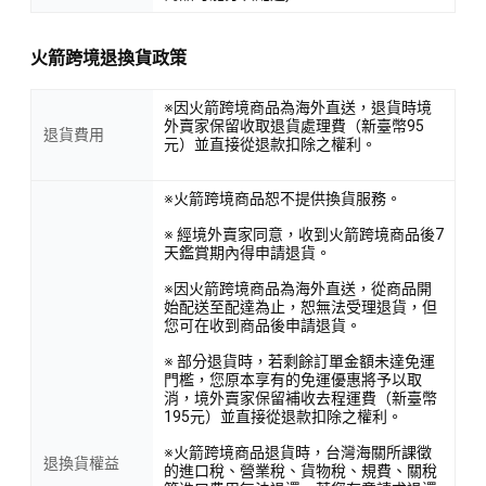
火箭跨境退換貨政策
※因火箭跨境商品為海外直送，退貨時境
外賣家保留收取退貨處理費（新臺幣95
退貨費用
元）並直接從退款扣除之權利。
※火箭跨境商品恕不提供換貨服務。
※ 經境外賣家同意，收到火箭跨境商品後7
天鑑賞期內得申請退貨。
※因火箭跨境商品為海外直送，從商品開
始配送至配達為止，恕無法受理退貨，但
您可在收到商品後申請退貨。
※ 部分退貨時，若剩餘訂單金額未達免運
門檻，您原本享有的免運優惠將予以取
消，境外賣家保留補收去程運費（新臺幣
195元）並直接從退款扣除之權利。
※火箭跨境商品退貨時，台灣海關所課徵
退換貨權益
的進口稅、營業稅、貨物稅、規費、關稅