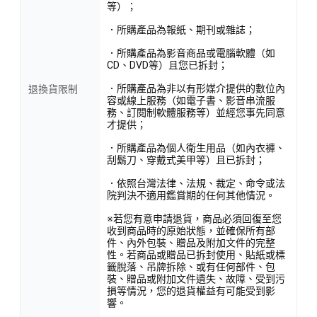
等）；
．所購產品為報紙、期刊或雜誌；
．所購產品為影音商品或電腦軟體（如
CD、DVD等）且您已拆封；
．所購產品為非以有形媒介提供的數位內
退換貨限制
容或線上服務（如電子書、影音串流服
務、訂閱制軟體服務等）並經您事先同意
才提供；
．所購產品為個人衛生用品（如內衣褲、
刮鬍刀、穿戴式美甲等）且已拆封；
．依照台灣法律、法規、裁定、命令或法
院判決不適用鑑賞期的任何其他情況。
※若您有意申請退貨，商品必須回復至您
收到商品時的原始狀態，並確保所有部
件、內外包裝、贈品及附加文件的完整
性。若商品或贈品已拆封使用、貼紙或標
籤脫落、吊牌拆除、或有任何部件、包
裝、贈品或附加文件遺失、故障、受到污
損等情況，您的退貨權益有可能受到影
響。