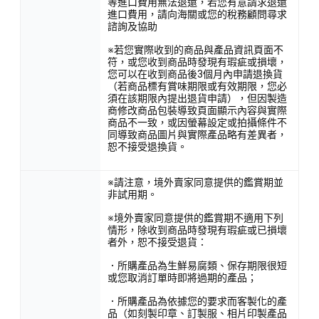
等進口費用無法退還，若您有意請求退還
進口費用，請向海關或您的稅務顧問尋求
諮詢及協助
※若您實際收到的商品與產品資訊頁面不
符，或您收到商品時發現有瑕疵或損壞，
您可以在收到商品後3個月內申請退換貨
（若商品標有賞味期限或有效期限，您必
須在該期限內提出退貨申請），但因製造
商修改商品包裝導致頁面顯示內容與實際
商品不一致，或因螢幕設定或拍攝條件不
同導致商品圖片與實際產品略有差異者，
恕不接受退換貨。
※請注意，境外賣家同意提供的鑑賞期並
非試用期。
※境外賣家同意提供的鑑賞期不適用下列
情形，除收到商品時發現有瑕疵或已損壞
者外，恕不接受退貨：
．所購產品為生鮮易腐類、保存期限很短
或您取消訂單時即將過期的產品；
．所購產品為依據您的要求而客製化的產
品（如刻製印章、訂製服、相片印製產品