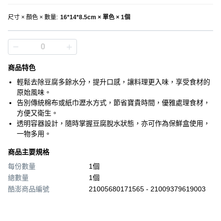
尺寸 × 顏色 × 數量
:
16*14*8.5cm × 單色 × 1個
商品特色
輕鬆去除豆腐多餘水分，提升口感，讓料理更入味，享受食材的
原始風味。
告別傳統棉布或紙巾瀝水方式，節省寶貴時間，優雅處理食材，
方便又衛生。
透明容器設計，隨時掌握豆腐脫水狀態，亦可作為保鮮盒使用，
一物多用。
商品主要規格
每份數量
1個
總數量
1個
酷澎商品編號
21005680171565 - 21009379619003