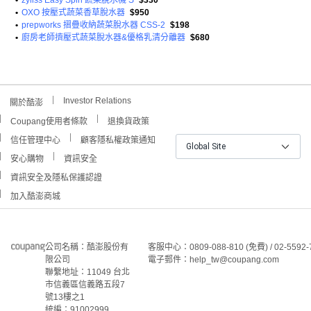
•
zyliss Easy Spin 蔬菜脫水機 S
$330
•
OXO 按壓式蔬菜香草脫水器
$950
•
prepworks 摺疊收納蔬菜脫水器 CSS-2
$198
•
廚房老師擠壓式蔬菜脫水器&優格乳清分離器
$680
Investor Relations
關於酷澎
Coupang使用者條款
退換貨政策
信任管理中心
顧客隱私權政策通知
Global Site
安心購物
資訊安全
資訊安全及隱私保護認證
加入酷澎商城
公司名稱：酷澎股份有
客服中心：0809-088-810 (免費) / 02-5592-
限公司
電子郵件：help_tw@coupang.com
聯繫地址：11049 台北
市信義區信義路五段7
號13樓之1
統編：91002999