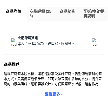
商品詳情
商品評價
(
25
商品諮詢
配送/換貨/退
5
)
貨說明
火箭跨境資訊
深入了解 EZ WAY、進口稅、限制等。
商品概述
這款豆腐瀝水脫水機，讓您輕鬆享受美味豆腐。告別傳統繁瑣的瀝
水方式，只需簡單幾個步驟，即可去除豆腐中多餘的水分，提升豆
腐的口感與風味。透明容器設計，方便觀察瀝水狀態，還能作為豆
腐保鮮盒使用。採用食品級PP材質，安全衛生，易於清洗，讓您使
用。無論是油炸、燒烤還是其他料理方式，脫水後的豆腐都能更加
查看更多
入味，為您的餐桌增添更多美味。