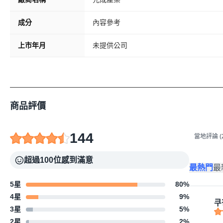
成分
內容參考
上市年月
未提供公司
商品評價
144
當地評論 (2
超過100位感到滿意
最熱門
最
5星
80
%
4星
9
%
쿠
3星
5
%
2星
2
%