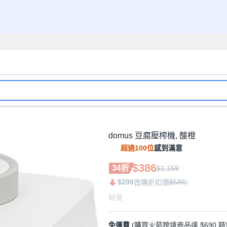
domus 豆腐壓榨機, 酸橙
超過100位
感到滿意
$386
34折
$1,159
$200
$586
首購折扣價
缺貨
免運費
(購買火箭跨境商品達 $690 時