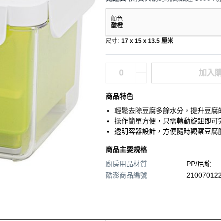
顏色
酸橙
尺寸
:
17 x 15 x 13.5 厘米
加入
商品特色
輕鬆去除豆腐多餘水分，提升豆腐
操作簡單方便，只需轉動旋鈕即可
透明容器設計，方便隨時觀察豆腐
商品主要規格
廚房用品材質
PP/尼龍
酷澎商品編號
210070122