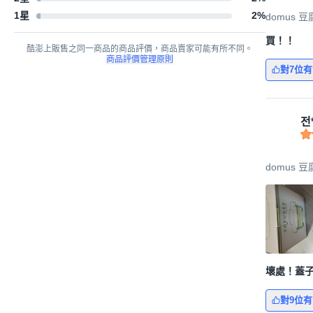
1星
2
%
domus 豆腐
買！！
酷澎上販售之同一商品的商品評價，商品賣家可能有所不同。
商品評價管理原則
對7位
전
domus 豆腐
壞處！蓋
對9位