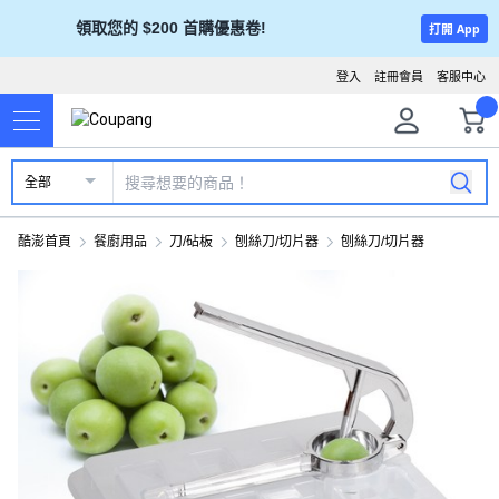
領取您的 $200 首購優惠卷!
打開 App
登入
註冊會員
客服中心
全部
酷澎首頁
餐廚用品
刀/砧板
刨絲刀/切片器
刨絲刀/切片器