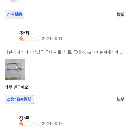
有幫助
檢舉
조*환
2024.06.11
매실씨 제거기 + 받침통 특대 세트, 세트: 특대 48mm+매실씨제거기 받
침통, 1세트, 실버
너무 별루예요.
對5位有幫助
檢舉
강*윤
2024.06.18