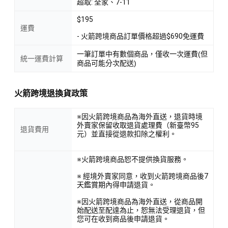
超取: 全家、7-11
$195
運費
- 火箭跨境商品訂單價格超過$690免運費
一筆訂單中有數個商品，僅收一次運費(但
統一運費計算
商品可能分次配送)
火箭跨境退換貨政策
※因火箭跨境商品為海外直送，退貨時境
外賣家保留收取退貨處理費（新臺幣95
退貨費用
元）並直接從退款扣除之權利。
※火箭跨境商品恕不提供換貨服務。
※ 經境外賣家同意，收到火箭跨境商品後7
天鑑賞期內得申請退貨。
※因火箭跨境商品為海外直送，從商品開
始配送至配達為止，恕無法受理退貨，但
您可在收到商品後申請退貨。