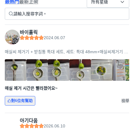
最熱門
最新上架
所有星級
바이홀릭
2024.06.07
매실씨 제거기 + 받침통 특대 세트, 세트: 특대 48mm+매실씨제거기 받
침통, 1세트, 실버
매실 제거 시간은 빨라졌어요~
對6位有幫助
檢舉
아기다움
2026.06.10