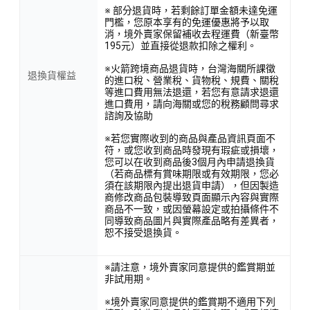
※ 部分退貨時，若剩餘訂單金額未達免運
門檻，您原本享有的免運優惠將予以取
消，境外賣家保留補收去程運費（新臺幣
195元）並直接從退款扣除之權利。
※火箭跨境商品退貨時，台灣海關所課徵
退換貨權益
的進口稅、營業稅、貨物稅、規費、關稅
等進口費用無法退還，若您有意請求退還
進口費用，請向海關或您的稅務顧問尋求
諮詢及協助
※若您實際收到的商品與產品資訊頁面不
符，或您收到商品時發現有瑕疵或損壞，
您可以在收到商品後3個月內申請退換貨
（若商品標有賞味期限或有效期限，您必
須在該期限內提出退貨申請），但因製造
商修改商品包裝導致頁面顯示內容與實際
商品不一致，或因螢幕設定或拍攝條件不
同導致商品圖片與實際產品略有差異者，
恕不接受退換貨。
※請注意，境外賣家同意提供的鑑賞期並
非試用期。
※境外賣家同意提供的鑑賞期不適用下列