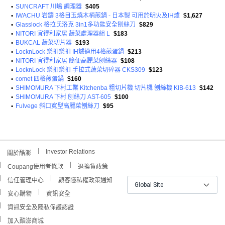
•
SUNCRAFT 川嶋 調理器
$405
•
IWACHU 岩鑄 3格目玉燒木柄煎鍋 - 日本製 可用於明火及IH爐
$1,627
•
Glasslock 格拉氏洛克 3in1多功能安全刨絲刀
$829
•
NITORI 宜得利家居 蔬菜處理器組 L
$183
•
BUKCAL 蔬菜切片器
$193
•
LocknLock 樂扣樂扣 IH爐適用4格煎蛋鍋
$213
•
NITORI 宜得利家居 簡便高麗菜刨絲器
$108
•
LocknLock 樂扣樂扣 手拉式蔬菜切碎器 CKS309
$123
•
comet 四格煎蛋鍋
$160
•
SHIMOMURA 下村工業 Kitchenba 粗切片機 切片機 刨絲機 KIB-613
$142
•
SHIMOMURA 下村 刨絲刀 AST-605
$100
•
Fulvege 斜口寬型高麗菜刨絲刀
$95
Investor Relations
關於酷澎
Coupang使用者條款
退換貨政策
信任管理中心
顧客隱私權政策通知
Global Site
安心購物
資訊安全
資訊安全及隱私保護認證
加入酷澎商城