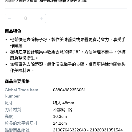
內容物 × 顏色 × 數量
:
梅子去籽器+容器 × 銀色 × 1套
商品特色
輕鬆快速去除梅子籽，製作美味醬菜或果醬更省時省力，享受手
作樂趣。
獨特底座設計能集中收集去除的梅子籽，方便清理不髒手，保持
廚房整潔衛生。
無需事先去除蒂頭，簡化清洗梅子的步驟，讓您更快速地開始製
作美味料理。
商品主要規格
Global Trade Item
08804982356061
Number
尺寸
特大 48mm
刀片材質
不鏽鋼, 鋁
高度
10.3cm
較長的水平邊尺寸
24.2cm
酷澎商品編號
21007646322640 - 21020331951544