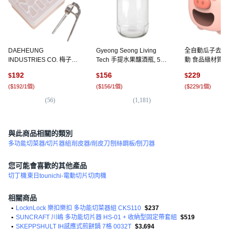
DAEHEUNG
Gyeong Seong Living
全自動瓜子去殼
INDUSTRIES CO. 梅子去
Tech 手提水果釀酒瓶, 5L,
動 食品級材質 
籽器附底座組 大, 1個
1個
庭必備休閒好幫手
192
156
229
$
$
$
1個
(
$192/1個
)
(
$156/1個
)
(
$229/1個
)
(
56
)
(
1,181
)
(
1
與此商品相關的類別
多功能切菜器/切片器組
削皮器/削皮刀
刨絲鋼板/刨刀器
您可能會喜歡的其他產品
切丁機
東日tounichi-電動切片切肉機
相關商品
•
LocknLock 樂扣樂扣 多功能切菜器組 CKS110
$237
•
SUNCRAFT 川嶋 多功能切片器 HS-01 + 收納型固定帶套組
$519
•
SKEPPSHULT IH感應式煎餅鍋 7格 0032T
$3,694