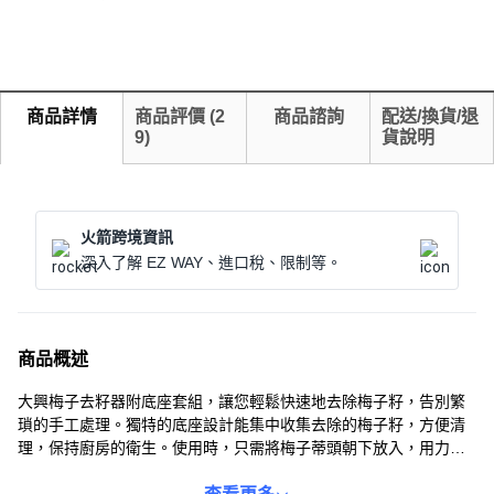
商品詳情
商品評價
(
2
商品諮詢
配送/換貨/退
9
)
貨說明
火箭跨境資訊
深入了解 EZ WAY、進口稅、限制等。
商品概述
大興梅子去籽器附底座套組，讓您輕鬆快速地去除梅子籽，告別繁
瑣的手工處理。獨特的底座設計能集中收集去除的梅子籽，方便清
理，保持廚房的衛生。使用時，只需將梅子蒂頭朝下放入，用力按
壓手柄即可輕鬆去籽，無需事先去除蒂頭，省時省力。套組包含梅