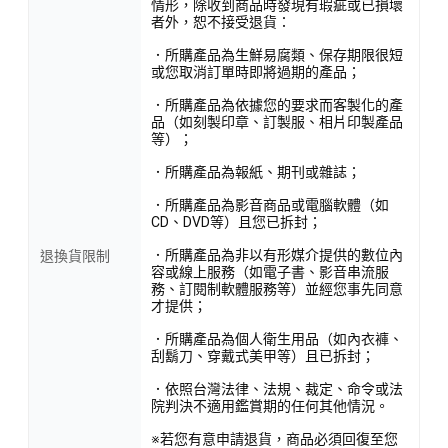
情形，除收到商品時發現有瑕疵或已損壞
者外，恕不接受退貨：
．所購產品為生鮮易腐類、保存期限很短
或您取消訂單時即將過期的產品；
．所購產品為依據您的要求而客製化的產
品（如刻製印章、訂製服、相片印製產品
等）；
．所購產品為報紙、期刊或雜誌；
．所購產品為影音商品或電腦軟體（如
CD、DVD等）且您已拆封；
．所購產品為非以有形媒介提供的數位內
退換貨限制
容或線上服務（如電子書、影音串流服
務、訂閱制軟體服務等）並經您事先同意
才提供；
．所購產品為個人衛生用品（如內衣褲、
刮鬍刀、穿戴式美甲等）且已拆封；
．依照台灣法律、法規、裁定、命令或法
院判決不適用鑑賞期的任何其他情況。
※若您有意申請退貨，商品必須回復至您