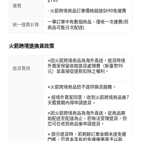
$195
運費
- 火箭跨境商品訂單價格超過$690免運費
一筆訂單中有數個商品，僅收一次運費(但
統一運費計算
商品可能分次配送)
火箭跨境退換貨政策
※因火箭跨境商品為海外直送，退貨時境
外賣家保留收取退貨處理費（新臺幣95
退貨費用
元）並直接從退款扣除之權利。
※火箭跨境商品恕不提供換貨服務。
※ 經境外賣家同意，收到火箭跨境商品後7
天鑑賞期內得申請退貨。
※因火箭跨境商品為海外直送，從商品開
始配送至配達為止，恕無法受理退貨，但
您可在收到商品後申請退貨。
※ 部分退貨時，若剩餘訂單金額未達免運
門檻，您原本享有的免運優惠將予以取