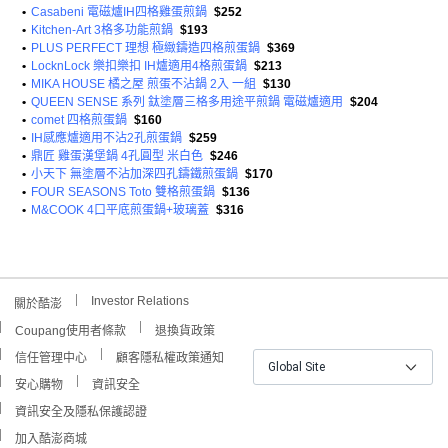
•
Casabeni 電磁爐IH四格雞蛋煎鍋
$252
•
Kitchen-Art 3格多功能煎鍋
$193
•
PLUS PERFECT 理想 極緻鑄造四格煎蛋鍋
$369
•
LocknLock 樂扣樂扣 IH爐適用4格煎蛋鍋
$213
•
MIKA HOUSE 橘之屋 煎蛋不沾鍋 2入 一組
$130
•
QUEEN SENSE 系列 鈦塗層三格多用途平煎鍋 電磁爐適用
$204
•
comet 四格煎蛋鍋
$160
•
IH感應爐適用不沾2孔煎蛋鍋
$259
•
鼎匠 雞蛋漢堡鍋 4孔圓型 米白色
$246
•
小天下 無塗層不沾加深四孔鑄鐵煎蛋鍋
$170
•
FOUR SEASONS Toto 雙格煎蛋鍋
$136
•
M&COOK 4口平底煎蛋鍋+玻璃蓋
$316
Investor Relations
關於酷澎
Coupang使用者條款
退換貨政策
信任管理中心
顧客隱私權政策通知
Global Site
安心購物
資訊安全
資訊安全及隱私保護認證
加入酷澎商城