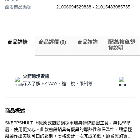
酷澎商品編號
21006694529838 - 21015483085735
商品詳情
商品評價
(
0
)
商品諮詢
配送/換貨/退
貨說明
火箭跨境資訊
深入了解 EZ WAY、進口稅、限制等。
商品概述
SKEPPSHULT IH感應式煎餅鍋採用瑞典傳統鑄鐵工藝，無化學塗
層，使用更安心。此款煎餅鍋具有優異的導熱性和保溫性，讓您輕
鬆製作出美味可口的鬆餅。七格設計一次完成多個，節省您的寶貴