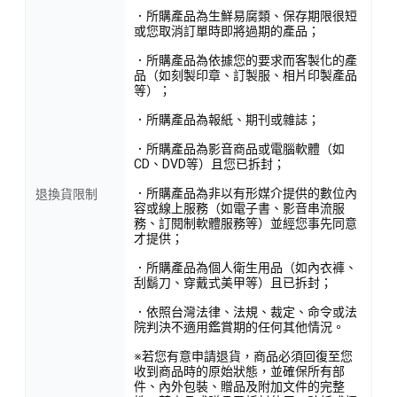
．所購產品為生鮮易腐類、保存期限很短
或您取消訂單時即將過期的產品；
．所購產品為依據您的要求而客製化的產
品（如刻製印章、訂製服、相片印製產品
等）；
．所購產品為報紙、期刊或雜誌；
．所購產品為影音商品或電腦軟體（如
CD、DVD等）且您已拆封；
．所購產品為非以有形媒介提供的數位內
退換貨限制
容或線上服務（如電子書、影音串流服
務、訂閱制軟體服務等）並經您事先同意
才提供；
．所購產品為個人衛生用品（如內衣褲、
刮鬍刀、穿戴式美甲等）且已拆封；
．依照台灣法律、法規、裁定、命令或法
院判決不適用鑑賞期的任何其他情況。
※若您有意申請退貨，商品必須回復至您
收到商品時的原始狀態，並確保所有部
件、內外包裝、贈品及附加文件的完整