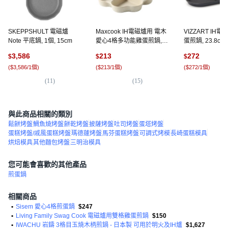
SKEPPSHULT 電磁爐
Maxcook IH電磁爐用 電木
VIZZART IH
Note 平底鍋, 1個, 15cm
愛心4格多功能雞蛋煎鍋, 1
蛋煎鍋, 23.8cm,
個, 18.6cm
3,586
213
272
$
$
$
(
$3,586/1個
)
(
$213/1個
)
(
$272/1個
)
(
11
)
(
15
)
(
4
與此商品相關的類別
鬆餅烤盤
鯛魚燒烤盤
餅乾烤盤
披薩烤盤
吐司烤盤
蛋塔烤盤
蛋糕烤盤/戚風蛋糕烤盤
瑪德蓮烤盤
馬芬蛋糕烤盤
可調式烤模
長崎蛋糕模具
烘焙模具
其他麵包烤盤
三明治模具
您可能會喜歡的其他產品
煎蛋鍋
相關商品
•
Sisem 愛心4格煎蛋鍋
$247
•
Living Family Swag Cook 電磁爐用雙格雞蛋煎鍋
$150
•
IWACHU 岩鑄 3格目玉燒木柄煎鍋 - 日本製 可用於明火及IH爐
$1,627