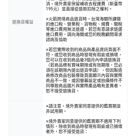
消，境外賣家保留補收去程運費（新臺幣
195元）並直接從退款扣除之權利。
※火箭跨境商品退貨時，台灣海關所課徵
退換貨權益
的進口稅、營業稅、貨物稅、規費、關稅
等進口費用無法退還，若您有意請求退還
進口費用，請向海關或您的稅務顧問尋求
諮詢及協助
※若您實際收到的商品與產品資訊頁面不
符，或您收到商品時發現有瑕疵或損壞，
您可以在收到商品後3個月內申請退換貨
（若商品標有賞味期限或有效期限，您必
須在該期限內提出退貨申請），但因製造
商修改商品包裝導致頁面顯示內容與實際
商品不一致，或因螢幕設定或拍攝條件不
同導致商品圖片與實際產品略有差異者，
恕不接受退換貨。
※請注意，境外賣家同意提供的鑑賞期並
非試用期。
※境外賣家同意提供的鑑賞期不適用下列
情形，除收到商品時發現有瑕疵或已損壞
者外，恕不接受退貨：