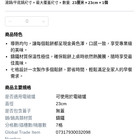
湯鍋/平底鍋尺寸 × 最大覆蓋尺寸 × 數量
:
23厘米 × 23cm × 1個
商品特色
導熱均勻，讓每個鬆餅都呈現金黃色澤，口感一致，享受專業級
的美味。
鑄鐵材質保溫性極佳，確保鬆餅上桌時依然熱騰騰，隨時享受最
佳風味。
七格設計一次製作多個鬆餅，節省時間，輕鬆滿足全家人的早餐
需求。
商品主要規格
是否適用電磁爐
可使用於電磁爐
直徑
23cm
是否包含蓋子
無蓋
鍋/鍋具類材質
鑄鐵
分格數/插槽數/隔層數
7格
Global Trade Item
07317930032098
Number