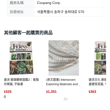
廠商名稱
Coupang Corp.
註冊地址
서울특별시 송파구 송파대로 570
其他顧客一起購買的商品
遠流 蕨類觀察圖鑑2：進階
(英文圖書) Interwoven:
遠流文化 蕨類
珍稀篇, 平裝書
Exploring Materials and
基礎常見篇, 平
Structures 精裝版,
325
1,351
363
$
$
$
Thames & Hudson, 英文
0
(
1
)
(
1
)