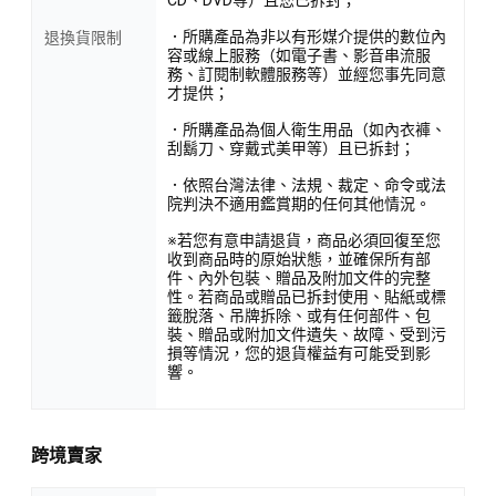
CD、DVD等）且您已拆封；
．所購產品為非以有形媒介提供的數位內
退換貨限制
容或線上服務（如電子書、影音串流服
務、訂閱制軟體服務等）並經您事先同意
才提供；
．所購產品為個人衛生用品（如內衣褲、
刮鬍刀、穿戴式美甲等）且已拆封；
．依照台灣法律、法規、裁定、命令或法
院判決不適用鑑賞期的任何其他情況。
※若您有意申請退貨，商品必須回復至您
收到商品時的原始狀態，並確保所有部
件、內外包裝、贈品及附加文件的完整
性。若商品或贈品已拆封使用、貼紙或標
籤脫落、吊牌拆除、或有任何部件、包
裝、贈品或附加文件遺失、故障、受到污
損等情況，您的退貨權益有可能受到影
響。
跨境賣家