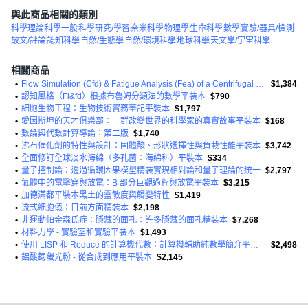
與此商品相關的類別
科學理論
科學一般
科學研究/學習
奈米科學
物理學
生命科學
數學
實驗/器具/檢測
散文/評論
認知科學
自然/生態學
自然/環境科學
地球科學
天文學/宇宙科學
相關商品
•
Flow Simulation (Cfd) & Fatigue Analysis (Fea) of a Centrifugal Pump 平裝版
$1,384
•
認知風格（Fi&fd）根據布魯姆分類法的數學平裝本
$790
•
細胞生物工程：生物技術實務筆記平裝本
$1,797
•
愛因斯坦的天才俱樂部：一群改變世界的科學家的真實故事平裝本
$168
•
數論與代數計算導論：第二版
$1,740
•
沸石催化劑的特性與設計：固體酸、形狀選擇性與負載性能平裝本
$3,742
•
全面修訂全球淡水海綿（多孔菌：海綿科）平裝本
$334
•
量子控制論：透過循環因果模型精裝實現相對論和量子理論的統一
$2,797
•
氣體中的電擊穿與放電：B 部分巨觀過程與放電平裝本
$3,215
•
加德滿都平裝本黑土的靈敏度與觸變特性
$1,419
•
流式細胞儀：目前方面精裝本
$2,198
•
非運動帕金森氏症：隱藏的面孔：許多隱藏的面孔精裝本
$7,268
•
材料力學 - 實驗室和實驗平裝本
$1,493
•
使用 LISP 和 Reduce 的計算機代數：計算機輔助純數學簡介平裝本
$2,498
•
鋁酸鍶螢光粉 - 從合成到應用平裝本
$2,145