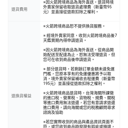
※因火箭跨境商品為海外直送，退貨時境
外賣家保留收取退貨處理費（新臺幣95
退貨費用
元）並直接從退款扣除之權利。
※火箭跨境商品恕不提供換貨服務。
※ 經境外賣家同意，收到火箭跨境商品後7
天鑑賞期內得申請退貨。
※因火箭跨境商品為海外直送，從商品開
始配送至配達為止，恕無法受理退貨，但
您可在收到商品後申請退貨。
※ 部分退貨時，若剩餘訂單金額未達免運
門檻，您原本享有的免運優惠將予以取
消，境外賣家保留補收去程運費（新臺幣
195元）並直接從退款扣除之權利。
※火箭跨境商品退貨時，台灣海關所課徵
退換貨權益
的進口稅、營業稅、貨物稅、規費、關稅
等進口費用無法退還，若您有意請求退還
進口費用，請向海關或您的稅務顧問尋求
諮詢及協助
※若您實際收到的商品與產品資訊頁面不
符，或您收到商品時發現有瑕疵或損壞，