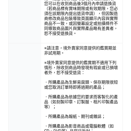
您可以在收到商品後3個月內申請退換貨
（若商品標有賞味期限或有效期限，您必
須在該期限內提出退貨申請），但因製造
商修改商品包裝導致頁面顯示內容與實際
商品不一致，或因螢幕設定或拍攝條件不
同導致商品圖片與實際產品略有差異者，
恕不接受退換貨。
※請注意，境外賣家同意提供的鑑賞期並
非試用期。
※境外賣家同意提供的鑑賞期不適用下列
情形，除收到商品時發現有瑕疵或已損壞
者外，恕不接受退貨：
．所購產品為生鮮易腐類、保存期限很短
或您取消訂單時即將過期的產品；
．所購產品為依據您的要求而客製化的產
品（如刻製印章、訂製服、相片印製產品
等）；
．所購產品為報紙、期刊或雜誌；
．所購產品為影音商品或電腦軟體（如