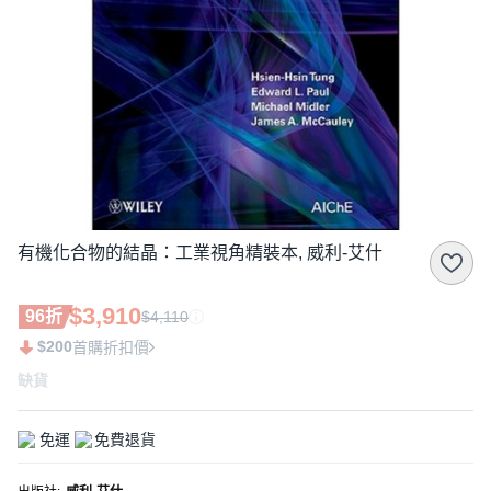
有機化合物的結晶：工業視角精裝本, 威利-艾什
$3,910
96折
$4,110
$200
首購折扣價
缺貨
免運
免費退貨