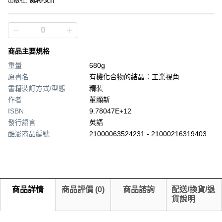
出版社
:
威利-艾什
商品主要規格
重量
680g
原書名
有機化合物的結晶：工業視角
書籍裝訂方式/型態
精裝
作者
董顯新
ISBN
9.78047E+12
發行語言
英語
酷澎商品編號
21000063524231 - 21000216319403
商品詳情
商品評價
(
0
)
商品諮詢
配送/換貨/退
貨說明