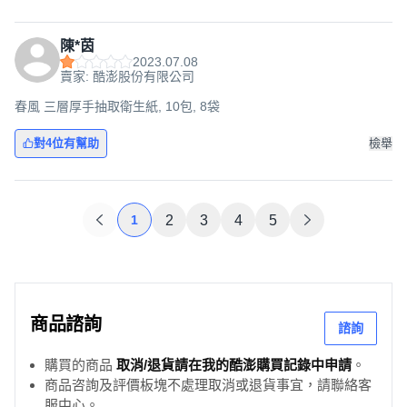
陳*茵
2023.07.08
賣家: 酷澎股份有限公司
春風 三層厚手抽取衛生紙, 10包, 8袋
對4位有幫助
檢舉
1
2
3
4
5
商品諮詢
諮詢
購買的商品
取消/退貨請在我的酷澎購買記錄中申請
。
商品咨詢及評價板塊不處理取消或退貨事宜，請聯絡客
服中心。