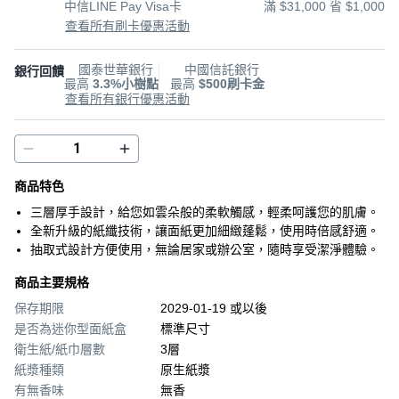
中信LINE Pay Visa卡
滿 $31,000 省 $1,000
查看所有刷卡優惠活動
國泰世華銀行
中國信託銀行
銀行回饋
最高
3.3%小樹點
最高
$500刷卡金
查看所有銀行優惠活動
商品特色
三層厚手設計，給您如雲朵般的柔軟觸感，輕柔呵護您的肌膚。
全新升級的紙纖技術，讓面紙更加細緻蓬鬆，使用時倍感舒適。
抽取式設計方便使用，無論居家或辦公室，隨時享受潔淨體驗。
商品主要規格
保存期限
2029-01-19 或以後
是否為迷你型面紙盒
標準尺寸
衛生紙/紙巾層數
3層
紙漿種類
原生紙漿
有無香味
無香