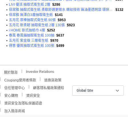
•
LIVI 優活 抽取式衛生紙 2層
$286
•
倍潔雅 抽取式衛生紙 柔軟舒適更吸水 蝶紋技術 無油墨透明袋 環保減碳 升級純淨安心保證
$132
•
倍潔雅 無漂白3層抽取衛生紙
$141
•
五月花 厚棒抽取式衛生紙 90張
$953
•
五月花 新柔韌 抽取衛生紙 2層 130張
$923
•
i HOME 掛式抽紙巾 4層
$252
•
春風 春風貓抽取衛生紙 100抽
$637
•
五月花 紫金版 三層衛生紙
$970
•
得意 優質抽取式衛生紙 100張
$499
Investor Relations
關於酷澎
Coupang使用者條款
退換貨政策
信任管理中心
顧客隱私權政策通知
Global Site
安心購物
資訊安全
資訊安全及隱私保護認證
加入酷澎商城