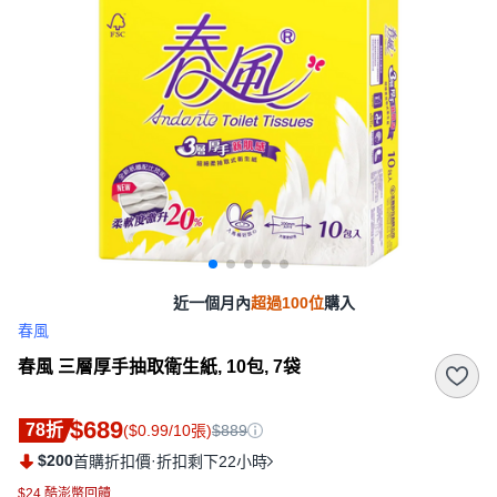
近一個月內
超過100位
購入
春風
春風 三層厚手抽取衛生紙, 10包, 7袋
$689
78折
($0.99/10張)
$889
$200
·
首購折扣價
折扣剩下22小時
$24 酷澎幣回饋