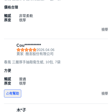
價格合理
觸感
非常柔軟
厚度
很厚
檢舉
Cou***********
2026.04.06
賣家: 酷澎股份有限公司
春風 三層厚手抽取衛生紙, 10包, 7袋
方便
觸感
普通
厚度
很厚
有幫助
檢舉
木*子