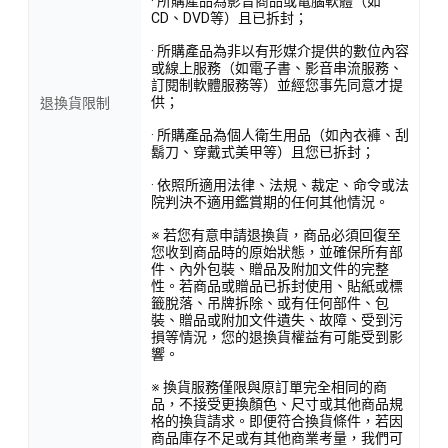
· 所購產品為影音商品或電腦軟體（如
CD、DVD等）且已拆封；
· 所購產品為非以有形媒介提供的數位內容
或線上服務（如電子書、影音串流服務、
訂閱制軟體服務等）並經您事先同意才提
供；
退換貨限制
· 所購產品為個人衛生用品（如內衣褲、刮
鬍刀、穿戴式美甲等）且您已拆封；
· 依照所適用法律、法規、裁定、命令或法
院判決不適用鑑賞期的任何其他情況。
※ 若您有意申請退換貨，商品必須回復至
您收到商品時的原始狀態，並確保所有部
件、內外包裝、贈品及附加文件的完整
性。若商品或贈品已拆封使用、貼紙或標
籤脫落、吊牌拆除、或有任何部件、包
裝、贈品或附加文件遺失、故障、受到污
損等情況，您的退換貨權益有可能受到影
響。
※ 換貨服務僅限與原訂單完全相同的商
品，不接受更換顏色、尺寸或其他商品規
格的換貨請求。即便符合換貨條件，若因
商品庫存不足或有其他商業考量，我們可