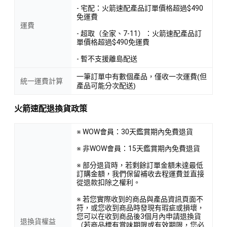
- 宅配：火箭速配產品訂單價格超過$490
免運費
運費
- 超取（全家、7-11）：火箭速配產品訂
單價格超過$490免運費
- 暫不支援離島配送
一筆訂單中有數個產品，僅收一次運費(但
統一運費計算
產品可能分次配送)
火箭速配退換貨政策
※ WOW會員：30天鑑賞期內免費退貨
※ 非WOW會員：15天鑑賞期內免費退貨
※ 部分退貨時，若剩餘訂單金額未達最低
訂購金額，我們保留補收去程運費並直接
從退款扣除之權利。
※ 若您實際收到的商品與產品資訊頁面不
符，或您收到商品時發現有瑕疵或損壞，
您可以在收到商品後3個月內申請退換貨
退換貨權益
（若商品標有賞味期限或有效期限，您必