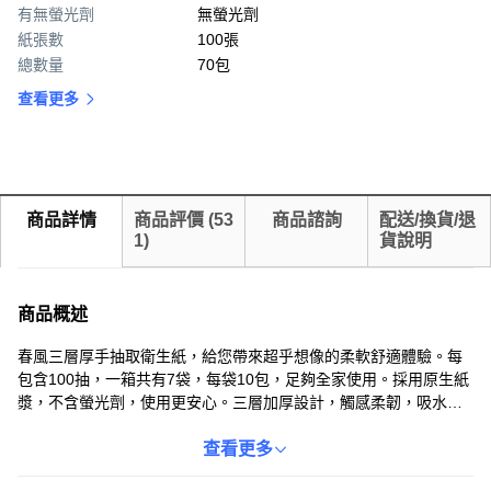
有無螢光劑
無螢光劑
紙張數
100張
總數量
70包
查看更多
商品詳情
商品評價
(
53
商品諮詢
配送/換貨/退
1
)
貨說明
商品概述
春風三層厚手抽取衛生紙，給您帶來超乎想像的柔軟舒適體驗。每
包含100抽，一箱共有7袋，每袋10包，足夠全家使用。採用原生紙
漿，不含螢光劑，使用更安心。三層加厚設計，觸感柔韌，吸水性
更佳。無論是居家使用還是辦公室常備，春風衛生紙都是您的理想
之選。
查看更多