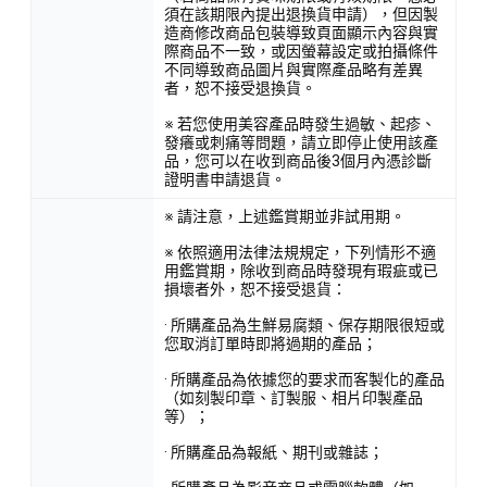
須在該期限內提出退換貨申請），但因製
造商修改商品包裝導致頁面顯示內容與實
際商品不一致，或因螢幕設定或拍攝條件
不同導致商品圖片與實際產品略有差異
者，恕不接受退換貨。
※ 若您使用美容產品時發生過敏、起疹、
發癢或刺痛等問題，請立即停止使用該產
品，您可以在收到商品後3個月內憑診斷
證明書申請退貨。
※ 請注意，上述鑑賞期並非試用期。
※ 依照適用法律法規規定，下列情形不適
用鑑賞期，除收到商品時發現有瑕疵或已
損壞者外，恕不接受退貨：
· 所購產品為生鮮易腐類、保存期限很短或
您取消訂單時即將過期的產品；
· 所購產品為依據您的要求而客製化的產品
（如刻製印章、訂製服、相片印製產品
等）；
· 所購產品為報紙、期刊或雜誌；