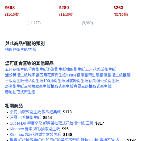
698
280
263
$
$
$
(
$1/10張
)
(
$1/10張
)
(
$1/10張
)
(
11,177
)
(
9,969
)
(
5,
與此商品相關的類別
袖珍包衛生紙/面紙
您可能會喜歡的其他產品
五月花衛生紙
得意衛生紙
舒潔衛生紙抽取衛生紙
五月花
悠活衛生紙
浦公英衛生紙
唯潔雅
五月花厚衛生紙
tissue
倍潔雅衛生紙
倍潔雅
衛生紙推薦
平版衛生紙
優活衛生紙
100抽衛生紙
可麗舒衛生紙
春風
蒲公英衛生紙
舒潔衛生紙三層抽取衛生紙
抽取式衛生紙
春風三層抽取式衛生紙
春風抽取式衛生紙
相關商品
•
柔情 抽取式衛生紙 熊熊經典款
$173
•
淨風 日系抽衛生紙
$544
•
Super Do 極度朵朵 超厚柔抽取式花紋衛生紙 三層
$817
•
Kleenex 舒潔 炫彩抽取衛生紙
$95
•
Kleenex 2層花紋香氛盒裝面紙
$140
•
得意 好拭抽取柔紙巾 如面紙般柔細不留屑 每包150抽 馬桶可沖 多功能適用
$197