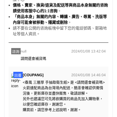
價格、賣家、換貨/退貨及配送等與商品本身無關的咨詢
請使用客服中心的1:1咨詢
。
「商品本身」無關的內容、轉讓、廣告、辱罵、洗版等
內容可能會被移動、隱藏或刪除
。
請不要在公開的咨詢板塊中留下您的電話號碼、郵箱地
址等個人資訊。
null
2024/01/08 13:42:04
諮詢
請問還會補貨嗎
[COUPANG]
2024/01/08 14:46:04
回覆
<春風 三層厚 手抽取衛生紙> 是 <請問還會補貨嗎>
火箭速配商品為台灣境內配送，酷澎會確認供需情
況後，更新庫存並盡快販售，敬請諒解。
另外也建議您可先將欲購買的商品先加入購物車，
以便您確認庫存，謝謝您。
購買前，請您參考上述說明，謝謝。