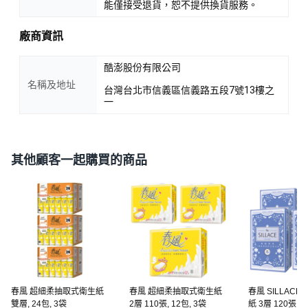
能僅接受退貨，恕不提供換貨服務。
廠商資訊
酷澎股份有限公司
名稱及地址
台灣台北市信義區信義路五段7號13樓之
一
其他顧客一起購買的商品
春風 超細柔抽取式衛生紙
春風 超細柔抽取式衛生紙
春風 SILLAC
雙層, 24包, 3袋
2層 110張, 12包, 3袋
紙 3層 120張, 6