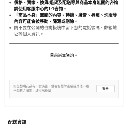
價格、賣家、換貨/退貨及配送等與商品本身無關的咨詢
請使用客服中心的1:1咨詢
。
「商品本身」無關的內容、轉讓、廣告、辱罵、洗版等
內容可能會被移動、隱藏或刪除
。
請不要在公開的咨詢板塊中留下您的電話號碼、郵箱地
址等個人資訊。
目前尚無咨詢。
如您發現商品有不實廣告、侵害智慧財產權或其他不適
檢舉
合銷售之情形，請提出檢舉
配送資訊