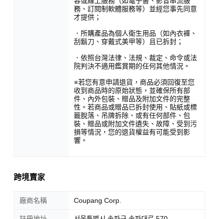
容或線上服務（如電子書、影音串流服
務、訂閱制軟體服務等）並經您事先同意
才提供；
．所購產品為個人衛生用品（如內衣褲、
刮鬍刀、穿戴式美甲等）且已拆封；
．依照台灣法律、法規、裁定、命令或法
院判決不適用鑑賞期的任何其他情況。
※若您有意申請退貨，商品必須回復至您
收到商品時的原始狀態，並確保所有部
件、內外包裝、贈品及附加文件的完整
性。若商品或贈品已拆封使用、貼紙或標
籤脫落、吊牌拆除、或有任何部件、包
裝、贈品或附加文件遺失、故障、受到污
損等情況，您的退貨權益有可能受到影
響。
跨境賣家
廠商名稱
Coupang Corp.
註冊地址
서울특별시 송파구 송파대로 570