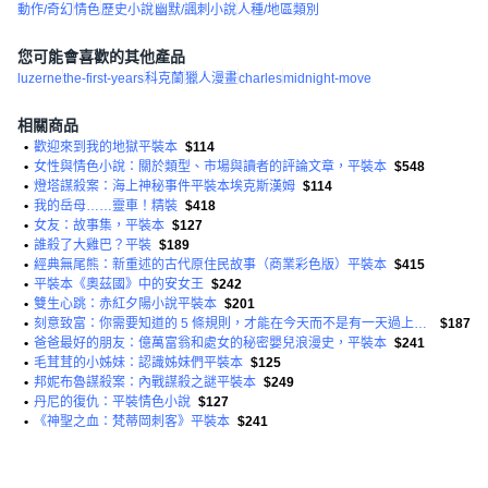
動作/奇幻
情色
歷史小說
幽默/諷刺小說
人種/地區類別
您可能會喜歡的其他產品
luzerne
the-first-years
科克蘭
獵人漫畫
charles
midnight-move
相關商品
•
歡迎來到我的地獄平裝本
$114
•
女性與情色小說：關於類型、市場與讀者的評論文章，平裝本
$548
•
燈塔謀殺案：海上神秘事件平裝本埃克斯漢姆
$114
•
我的岳母……靈車！精裝
$418
•
女友：故事集，平裝本
$127
•
誰殺了大雞巴？平裝
$189
•
經典無尾熊：新重述的古代原住民故事（商業彩色版）平裝本
$415
•
平裝本《奧茲國》中的安女王
$242
•
雙生心跳：赤紅夕陽小說平裝本
$201
•
刻意致富：你需要知道的 5 條規則，才能在今天而不是有一天過上你夢想的生活方式平裝本
$187
•
爸爸最好的朋友：億萬富翁和處女的秘密嬰兒浪漫史，平裝本
$241
•
毛茸茸的小姊妹：認識姊妹們平裝本
$125
•
邦妮布魯謀殺案：內戰謀殺之謎平裝本
$249
•
丹尼的復仇：平裝情色小說
$127
•
《神聖之血：梵蒂岡刺客》平裝本
$241