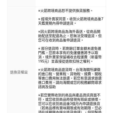
※火箭跨境商品恕不提供換貨服務。
※ 經境外賣家同意，收到火箭跨境商品後7
天鑑賞期內得申請退貨。
※因火箭跨境商品為海外直送，從商品開
始配送至配達為止，恕無法受理退貨，但
您可在收到商品後申請退貨。
※ 部分退貨時，若剩餘訂單金額未達免運
門檻，您原本享有的免運優惠將予以取
消，境外賣家保留補收去程運費（新臺幣
195元）並直接從退款扣除之權利。
※火箭跨境商品退貨時，台灣海關所課徵
退換貨權益
的進口稅、營業稅、貨物稅、規費、關稅
等進口費用無法退還，若您有意請求退還
進口費用，請向海關或您的稅務顧問尋求
諮詢及協助
※若您實際收到的商品與產品資訊頁面不
符，或您收到商品時發現有瑕疵或損壞，
您可以在收到商品後3個月內申請退換貨
（若商品標有賞味期限或有效期限，您必
須在該期限內提出退貨申請），但因製造