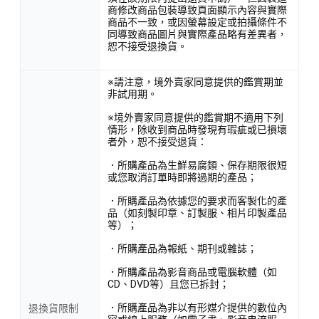
商修改商品包裝導致頁面顯示內容與實際
商品不一致，或因螢幕設定或拍攝條件不
同導致商品圖片與實際產品略有差異者，
恕不接受退換貨。
※請注意，境外賣家同意提供的鑑賞期並
非試用期。
※境外賣家同意提供的鑑賞期不適用下列
情形，除收到商品時發現有瑕疵或已損壞
者外，恕不接受退貨：
．所購產品為生鮮易腐類、保存期限很短
或您取消訂單時即將過期的產品；
．所購產品為依據您的要求而客製化的產
品（如刻製印章、訂製服、相片印製產品
等）；
．所購產品為報紙、期刊或雜誌；
．所購產品為影音商品或電腦軟體（如
CD、DVD等）且您已拆封；
．所購產品為非以有形媒介提供的數位內
退換貨限制