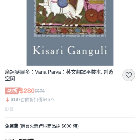
摩訶婆羅多：Vana Parva：英文翻譯平裝本, 創造
空間
$280
49折
$578
$187
$467
首購折扣價
缺貨
免運費
(購買火箭跨境商品達 $690 時)