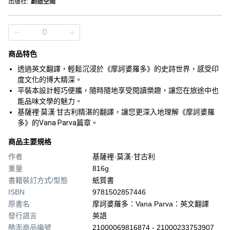
出版社
:
創造空間
商品特色
透過英文翻譯，輕鬆沉浸於《摩訶婆羅多》的史詩世界，感受印
度文化的博大精深。
平裝本設計輕巧便攜，隨時隨地享受閱讀樂趣，讓您在旅途中也
能品味文學的魅力。
基薩裡·莫漢·甘古利精湛的翻譯，讓您更深入地理解《摩訶婆羅
多》的Vana Parva篇章。
商品主要規格
作者
基薩裡·莫漢·甘古利
重量
816g
書籍裝訂方式/型態
紙質書
ISBN
9781502857446
原書名
摩訶婆羅多：Vana Parva：英文翻譯
發行語言
英語
酷澎商品編號
21000069816874 - 21000233753907