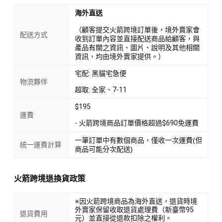
海外直送
（顧客提交火箭跨境訂單後，境外賣家會
配送方式
收到訂單內容並直接配送商品給顧客，與
產品有關之資訊、圖片、說明及其他相關
資訊，均由境外賣家提供。）
宅配: 黑貓宅急便
物流夥伴
超取: 全家、7-11
$195
運費
- 火箭跨境商品訂單價格超過$690免運費
一筆訂單中有數個商品，僅收一次運費(但
統一運費計算
商品可能分次配送)
火箭跨境退換貨政策
※因火箭跨境商品為海外直送，退貨時境
外賣家保留收取退貨處理費（新臺幣95
退貨費用
元）並直接從退款扣除之權利。