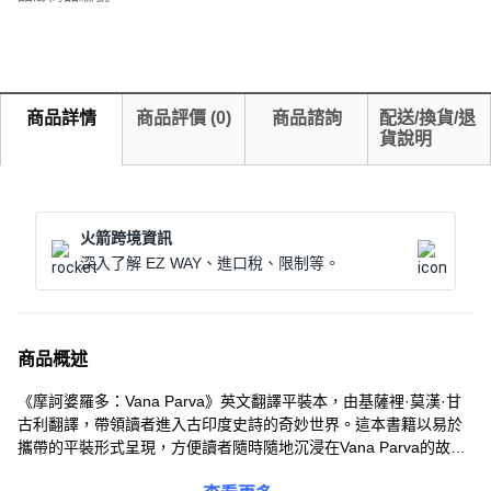
商品詳情
商品評價
(
0
)
商品諮詢
配送/換貨/退
貨說明
火箭跨境資訊
深入了解 EZ WAY、進口稅、限制等。
商品概述
《摩訶婆羅多：Vana Parva》英文翻譯平裝本，由基薩裡·莫漢·甘
古利翻譯，帶領讀者進入古印度史詩的奇妙世界。這本書籍以易於
攜帶的平裝形式呈現，方便讀者隨時隨地沉浸在Vana Parva的故事
中。透過精湛的英文翻譯，讀者可以更深入地了解印度文化的豐富