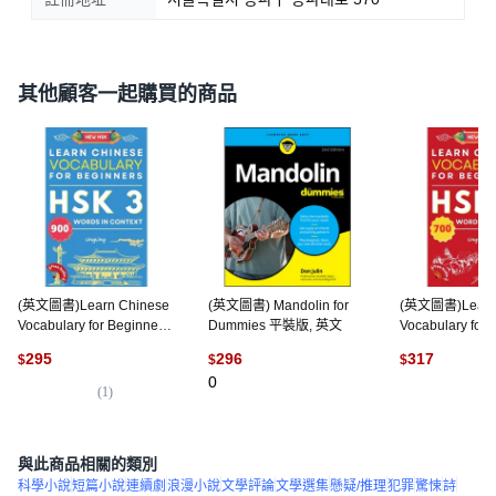
其他顧客一起購買的商品
(英文圖書)Learn Chinese
(英文圖書) Mandolin for
(英文圖書)Learn 
Vocabulary for Beginners:
Dummies 平裝版, 英文
Vocabulary for 
New HSK Level 3
New HSK Level
295
296
317
$
$
$
Chinese Vocabulary
Chinese Vocabu
0
Book... 平裝版, Lingling
Book... 平裝版, L
(
1
)
(
1
)
Mandarin, 英文
Mandarin, 英文
與此商品相關的類別
科學小說
短篇小說
連續劇
浪漫小說
文學評論
文學選集
懸疑/推理
犯罪
驚悚
詩