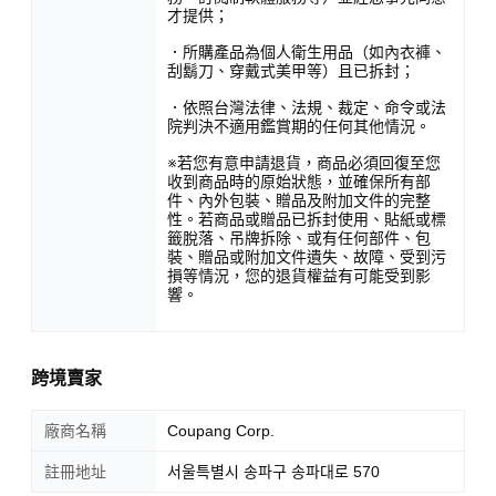
才提供；
．所購產品為個人衛生用品（如內衣褲、
刮鬍刀、穿戴式美甲等）且已拆封；
．依照台灣法律、法規、裁定、命令或法
院判決不適用鑑賞期的任何其他情況。
※若您有意申請退貨，商品必須回復至您
收到商品時的原始狀態，並確保所有部
件、內外包裝、贈品及附加文件的完整
性。若商品或贈品已拆封使用、貼紙或標
籤脫落、吊牌拆除、或有任何部件、包
裝、贈品或附加文件遺失、故障、受到污
損等情況，您的退貨權益有可能受到影
響。
跨境賣家
廠商名稱
Coupang Corp.
註冊地址
서울특별시 송파구 송파대로 570