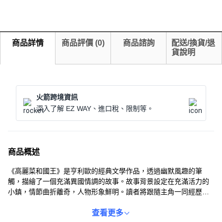
商品詳情
商品評價
(
0
)
商品諮詢
配送/換貨/退
貨說明
火箭跨境資訊
深入了解 EZ WAY、進口稅、限制等。
商品概述
《高麗菜和國王》是亨利歐的經典文學作品，透過幽默風趣的筆
觸，描繪了一個充滿異國情調的故事。故事背景設定在充滿活力的
小鎮，情節曲折離奇，人物形象鮮明。讀者將跟隨主角一同經歷冒
險，感受作者對於人性的深刻洞察。此版本為Dodo Press出版的平
裝本，方便攜帶，隨時隨地享受閱讀的樂趣。適合所有喜愛文學作
查看更多