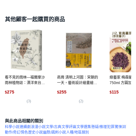
其他顧客一起購買的商品
看不見的雨林—福爾摩沙
商周 清明上河圖：宋朝的
綠藝家 梅森罐
雨林植物誌：漂洋來台的
一天，藝術設計繪畫繪畫
750ml 方圓加
雨林植物 如何扎根台灣 建
欣賞, 平裝書
蓋支架, 紫高麗
275
255
115
$
$
$
構你我的歷史文明、生活
公克
日常, 平裝書
(
3
)
(
2
)
(
3
)
與此商品相關的類別
科學小說
連續劇
浪漫小說
文學/古典
文學評論
文學選集
懸疑/推理
犯罪
驚悚
詩
動作/奇幻
情色
歷史小說
幽默/諷刺小說
人種/地區類別