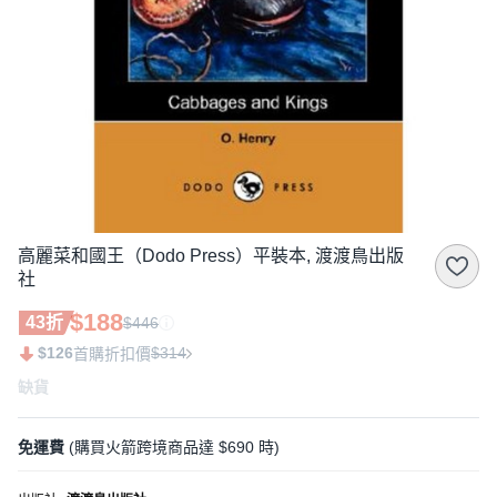
高麗菜和國王（Dodo Press）平裝本, 渡渡鳥出版
社
$188
43折
$446
$126
$314
首購折扣價
缺貨
免運費
(購買火箭跨境商品達 $690 時)