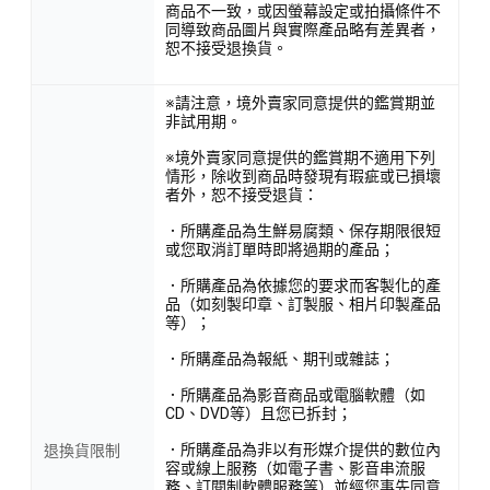
商品不一致，或因螢幕設定或拍攝條件不
同導致商品圖片與實際產品略有差異者，
恕不接受退換貨。
※請注意，境外賣家同意提供的鑑賞期並
非試用期。
※境外賣家同意提供的鑑賞期不適用下列
情形，除收到商品時發現有瑕疵或已損壞
者外，恕不接受退貨：
．所購產品為生鮮易腐類、保存期限很短
或您取消訂單時即將過期的產品；
．所購產品為依據您的要求而客製化的產
品（如刻製印章、訂製服、相片印製產品
等）；
．所購產品為報紙、期刊或雜誌；
．所購產品為影音商品或電腦軟體（如
CD、DVD等）且您已拆封；
．所購產品為非以有形媒介提供的數位內
退換貨限制
容或線上服務（如電子書、影音串流服
務、訂閱制軟體服務等）並經您事先同意