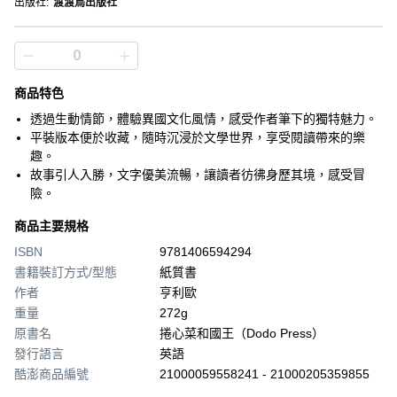
出版社
:
渡渡鳥出版社
商品特色
透過生動情節，體驗異國文化風情，感受作者筆下的獨特魅力。
平裝版本便於收藏，隨時沉浸於文學世界，享受閱讀帶來的樂
趣。
故事引人入勝，文字優美流暢，讓讀者彷彿身歷其境，感受冒
險。
商品主要規格
ISBN
9781406594294
書籍裝訂方式/型態
紙質書
作者
亨利歐
重量
272g
原書名
捲心菜和國王（Dodo Press）
發行語言
英語
酷澎商品編號
21000059558241 - 21000205359855