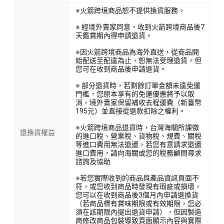
※火箭跨境商品恕不提供換貨服務。
※ 經境外賣家同意，收到火箭跨境商品後7
天鑑賞期內得申請退貨。
※因火箭跨境商品為海外直送，從商品開
始配送至配達為止，恕無法受理退貨，但
您可在收到商品後申請退貨。
※ 部分退貨時，若剩餘訂單金額未達免運
門檻，您原本享有的免運優惠將予以取
消，境外賣家保留補收去程運費（新臺幣
195元）並直接從退款扣除之權利。
※火箭跨境商品退貨時，台灣海關所課徵
退換貨權益
的進口稅、營業稅、貨物稅、規費、關稅
等進口費用無法退還，若您有意請求退還
進口費用，請向海關或您的稅務顧問尋求
諮詢及協助
※若您實際收到的商品與產品資訊頁面不
符，或您收到商品時發現有瑕疵或損壞，
您可以在收到商品後3個月內申請退換貨
（若商品標有賞味期限或有效期限，您必
須在該期限內提出退貨申請），但因製造
商修改商品包裝導致頁面顯示內容與實際