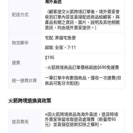
海外直送
（顧客提交火箭跨境訂單後，境外賣家會
配送方式
收到訂單內容並直接配送商品給顧客，與
產品有關之資訊、圖片、說明及其他相關
資訊，均由境外賣家提供。）
宅配: 黑貓宅急便
物流夥伴
超取: 全家、7-11
$195
運費
- 火箭跨境商品訂單價格超過$690免運費
一筆訂單中有數個商品，僅收一次運費(但
統一運費計算
商品可能分次配送)
火箭跨境退換貨政策
※因火箭跨境商品為海外直送，退貨時境
外賣家保留收取退貨處理費（新臺幣95
退貨費用
元）並直接從退款扣除之權利。