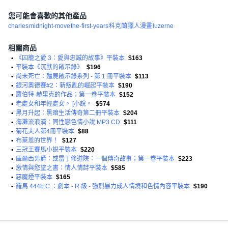
您可能會喜歡的其他產品
charles
midnight-move
the-first-years
科克蘭
獵人漫畫
luzerne
相關商品
•
《囚籠之愛 3：愛與忠誠的故事》平裝本
$163
•
平裝本《沉默的啟示錄》
$196
•
尚未死亡：殭屍啟示錄系列 - 第 1 冊平裝本
$113
•
銀河奧德賽#2：新叛亂的崛起平裝本
$190
•
羅伯特·赫里克的作品；第一卷平裝本
$152
•
老處女和年輕處女。 [小說。
$574
•
黑月升起：黑暗生活傳奇第二冊平裝本
$204
•
海灘流浪漢：同性戀色情小說 MP3 CD
$111
•
菊花夫人第4冊平裝本
$88
•
布萊恩的世界！
$127
•
三冠王賽馬小說平裝本
$220
•
庫爾西男爵：或雷丁修道院：一個傳奇故事；第一卷平裝本
$223
•
激情與慾望之書：情人情詩平裝本
$585
•
惡魔煙平裝本
$165
•
羅馬 444b.C.：劇本 - R 級 - 強烈暴力成人情境和色情內容平裝本
$190