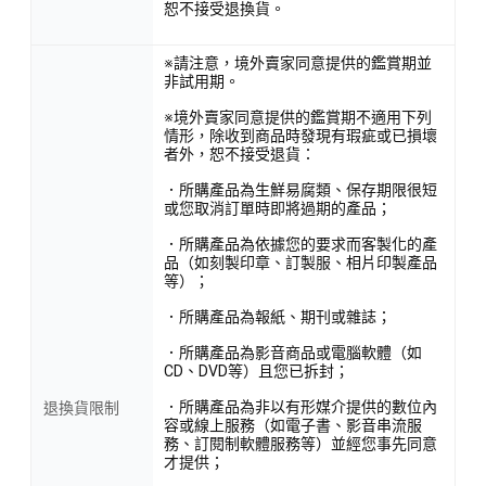
恕不接受退換貨。
※請注意，境外賣家同意提供的鑑賞期並
非試用期。
※境外賣家同意提供的鑑賞期不適用下列
情形，除收到商品時發現有瑕疵或已損壞
者外，恕不接受退貨：
．所購產品為生鮮易腐類、保存期限很短
或您取消訂單時即將過期的產品；
．所購產品為依據您的要求而客製化的產
品（如刻製印章、訂製服、相片印製產品
等）；
．所購產品為報紙、期刊或雜誌；
．所購產品為影音商品或電腦軟體（如
CD、DVD等）且您已拆封；
．所購產品為非以有形媒介提供的數位內
退換貨限制
容或線上服務（如電子書、影音串流服
務、訂閱制軟體服務等）並經您事先同意
才提供；