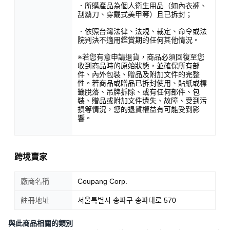
．所購產品為個人衛生用品（如內衣褲、
刮鬍刀、穿戴式美甲等）且已拆封；
．依照台灣法律、法規、裁定、命令或法
院判決不適用鑑賞期的任何其他情況。
※若您有意申請退貨，商品必須回復至您
收到商品時的原始狀態，並確保所有部
件、內外包裝、贈品及附加文件的完整
性。若商品或贈品已拆封使用、貼紙或標
籤脫落、吊牌拆除、或有任何部件、包
裝、贈品或附加文件遺失、故障、受到污
損等情況，您的退貨權益有可能受到影
響。
跨境賣家
廠商名稱
Coupang Corp.
註冊地址
서울특별시 송파구 송파대로 570
與此商品相關的類別