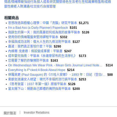
情感/情緒障礙
強迫行為
個人成長
研究開發
綠色生活
老化
性知識
藥物濫用/成癮
靈性療癒
人際溝通/社交技巧
自我管理
相關商品
•
思想改造與極權心理學：中國「洗腦」研究平裝本
$1,271
•
I'm a Bad Ass (a Daily Planner) Paperback
$101
•
我餘生的第一天：我的風暴如何成為我的故事平裝本
$126
•
使用你的情緒羅盤來堅持課程平裝本
$332
•
幸福與成功法則：偉大人生的九條法則平裝本
$127
•
霸凌：我們真正害怕什麼？平裝
$290
•
內維爾·戈達德：假設變成事實：平裝書
$247
•
成年嬰兒指南：平裝本《永遠穿尿布的生活掙扎》
$173
•
您需要了解的詐騙預防平裝本
$163
•
On Wednesdays We Wear Pink. - Mean Girls Journal Lined Notebook: Mean Girls Lined Journal Paperback
$114
•
Everything Is F*cked:A Book About Hope
$214
•
保羅高更 (Paul Gauguin) 的《爪哇人安娜》 - 1893 年：日記（空白/橫線）平裝本
$88
•
卑鄙女孩讓女人絕望：現代不幸福的流行病平裝本
$253
•
《思考致富：1937 年第一版》原版平裝本
$126
•
當太陽下山：規劃自己葬禮的偶然指南平裝本
$200
Investor Relations
關於酷澎