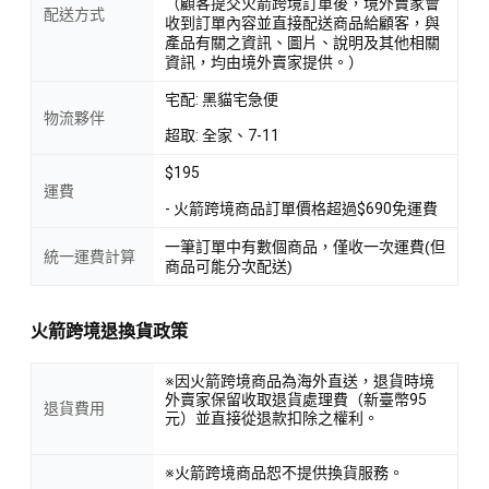
（顧客提交火箭跨境訂單後，境外賣家會
配送方式
收到訂單內容並直接配送商品給顧客，與
產品有關之資訊、圖片、說明及其他相關
資訊，均由境外賣家提供。）
宅配: 黑貓宅急便
物流夥伴
超取: 全家、7-11
$195
運費
- 火箭跨境商品訂單價格超過$690免運費
一筆訂單中有數個商品，僅收一次運費(但
統一運費計算
商品可能分次配送)
火箭跨境退換貨政策
※因火箭跨境商品為海外直送，退貨時境
外賣家保留收取退貨處理費（新臺幣95
退貨費用
元）並直接從退款扣除之權利。
※火箭跨境商品恕不提供換貨服務。