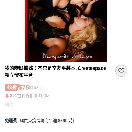
我的變態繼姊：不只是室友平裝本, Createspace
獨立發布平台
$75
48折
$157
$51
$126
首購折扣價
缺貨
免運費
(購買火箭跨境商品達 $690 時)