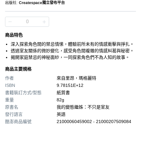
出版社
:
Createspace獨立發布平台
商品特色
深入探索角色間的禁忌情愫，體驗前所未有的情感衝擊與掙扎。
透過室友關係的微妙變化，感受角色間複雜的情感糾葛與秘密。
揭開家庭禁忌的神秘面紗，一同探索角色們不為人知的故事。
商品主要規格
作者
來自里昂，瑪格麗特
ISBN
9.78151E+12
書籍裝訂方式/型態
紙質書
重量
82g
原書名
我的變態繼姊：不只是室友
發行語言
英語
酷澎商品編號
21000060459002 - 21000207509084