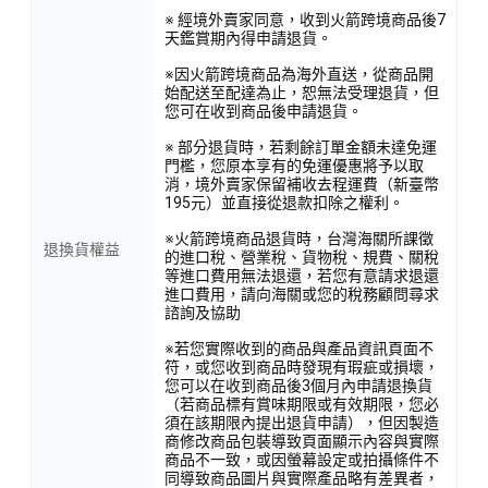
※ 經境外賣家同意，收到火箭跨境商品後7
天鑑賞期內得申請退貨。
※因火箭跨境商品為海外直送，從商品開
始配送至配達為止，恕無法受理退貨，但
您可在收到商品後申請退貨。
※ 部分退貨時，若剩餘訂單金額未達免運
門檻，您原本享有的免運優惠將予以取
消，境外賣家保留補收去程運費（新臺幣
195元）並直接從退款扣除之權利。
※火箭跨境商品退貨時，台灣海關所課徵
退換貨權益
的進口稅、營業稅、貨物稅、規費、關稅
等進口費用無法退還，若您有意請求退還
進口費用，請向海關或您的稅務顧問尋求
諮詢及協助
※若您實際收到的商品與產品資訊頁面不
符，或您收到商品時發現有瑕疵或損壞，
您可以在收到商品後3個月內申請退換貨
（若商品標有賞味期限或有效期限，您必
須在該期限內提出退貨申請），但因製造
商修改商品包裝導致頁面顯示內容與實際
商品不一致，或因螢幕設定或拍攝條件不
同導致商品圖片與實際產品略有差異者，