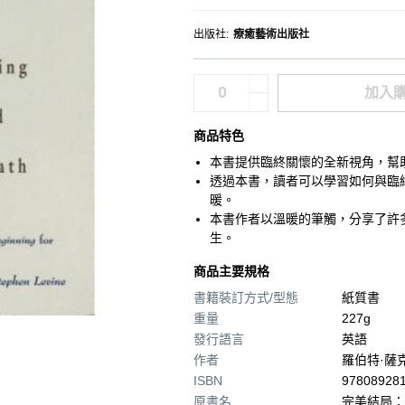
出版社
:
療癒藝術出版社
加入
商品特色
本書提供臨終關懷的全新視角，幫
透過本書，讀者可以學習如何與臨
暖。
本書作者以溫暖的筆觸，分享了許
生。
商品主要規格
書籍裝訂方式/型態
紙質書
重量
227g
發行語言
英語
作者
羅伯特·薩
ISBN
97808928
原書名
完美結局：