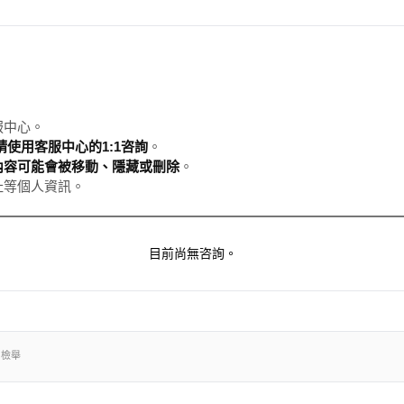
服中心。
使用客服中心的1:1咨詢
。
內容可能會被移動、隱藏或刪除
。
址等個人資訊。
目前尚無咨詢。
出檢舉