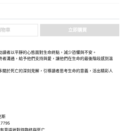
購物車
立即購買
助讀者以平靜的心態面對生命終點，減少恐懼與不安。
終者溝通，給予他們支持與愛，讓他們在生命的最後階段感到溫
多關於死亡的深刻見解，引導讀者思考生命的意義，活出精彩人
克斯
17795
有意識地對待臨終與死亡