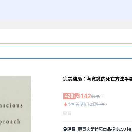
完美結局：有意識的死亡方法平裝
$142
42折
$340
$96
$238
首購折扣價
缺貨
免運費
(購買火箭跨境商品達 $690 時