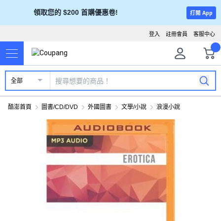
領取您的 $200 首購優惠卷!
打開 App
登入
註冊會員
客服中心
全部
酷澎首頁
圖書/CD/DVD
外國圖書
文學/小說
浪漫小說