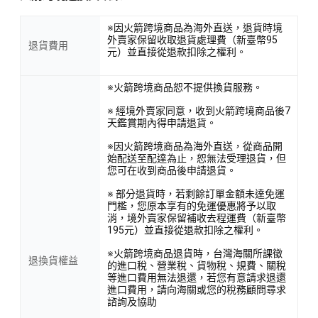
※因火箭跨境商品為海外直送，退貨時境
外賣家保留收取退貨處理費（新臺幣95
退貨費用
元）並直接從退款扣除之權利。
※火箭跨境商品恕不提供換貨服務。
※ 經境外賣家同意，收到火箭跨境商品後7
天鑑賞期內得申請退貨。
※因火箭跨境商品為海外直送，從商品開
始配送至配達為止，恕無法受理退貨，但
您可在收到商品後申請退貨。
※ 部分退貨時，若剩餘訂單金額未達免運
門檻，您原本享有的免運優惠將予以取
消，境外賣家保留補收去程運費（新臺幣
195元）並直接從退款扣除之權利。
※火箭跨境商品退貨時，台灣海關所課徵
退換貨權益
的進口稅、營業稅、貨物稅、規費、關稅
等進口費用無法退還，若您有意請求退還
進口費用，請向海關或您的稅務顧問尋求
諮詢及協助