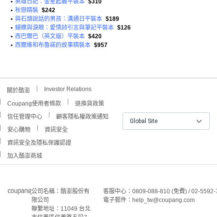
•
英雄日記：金星起義平裝本
$310
•
秋戀精裝
$242
•
與石頭說話的男孩：溝通日平裝本
$189
•
蝴蝶與淚眼：愛情詩引言與筆記平裝本
$126
•
西巴爾巴（英文版）平裝本
$420
•
西爾維和布魯諾的故事精裝本
$957
Investor Relations
關於酷澎
Coupang使用者條款
退換貨政策
信任管理中心
顧客隱私權政策通知
Global Site
安心購物
資訊安全
資訊安全及隱私保護認證
加入酷澎商城
公司名稱：酷澎股份有
客服中心：0809-088-810 (免費) / 02-5592-
限公司
電子郵件：help_tw@coupang.com
聯繫地址：11049 台北