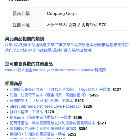
廠商名稱
Coupang Corp.
註冊地址
서울특별시 송파구 송파대로 570
與此商品相關的類別
科學小說
短篇小說
連續劇
文學/古典
文學評論
文學選集
懸疑/推理
犯罪
驚悚
詩
動作/奇幻
情色
歷史小說
幽默/諷刺小說
人種/地區類別
您可能會喜歡的其他產品
charles
獵人漫畫
the-first-years
luzerne
midnight-move
科克蘭
相關商品
•
西爾維和布魯諾原版：（原始未刪節版）（Rgv 經典）平裝本
$127
•
約翰‧法蘭奇平裝本《煉金術集：蒸餾的藝術》
$499
•
萬物的黎明：（反烏托邦經典）平裝本
$106
•
Street Bitches Don't Need Love Paperback
$226
•
豺狼人信條，平裝本
$278
•
秘密品味（秘密夢當代愛情4）平裝本
$165
•
葡萄牙書信：瑪麗安娜寫給夏米利侯爵的情書精裝本
$623
•
蒙娜麗莎的秘密：歷史小說懸疑小說精裝
$350
•
繼續吧，你知道你想這麼做！精裝
$251