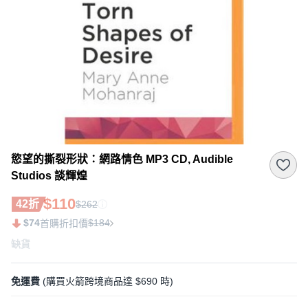
慾望的撕裂形狀：網路情色 MP3 CD, Audible
Studios 談輝煌
$110
42折
$262
$74
$184
首購折扣價
缺貨
免運費
(購買火箭跨境商品達 $690 時)