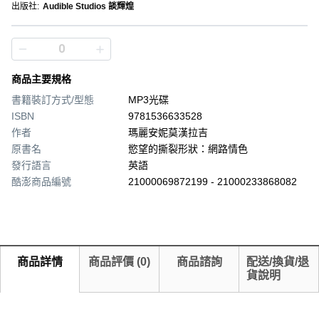
出版社
:
Audible Studios 談輝煌
商品主要規格
書籍裝訂方式/型態
MP3光碟
ISBN
9781536633528
作者
瑪麗安妮莫漢拉吉
原書名
慾望的撕裂形狀：網路情色
發行語言
英語
酷澎商品編號
21000069872199 - 21000233868082
商品詳情
商品評價
(
0
)
商品諮詢
配送/換貨/退
貨說明