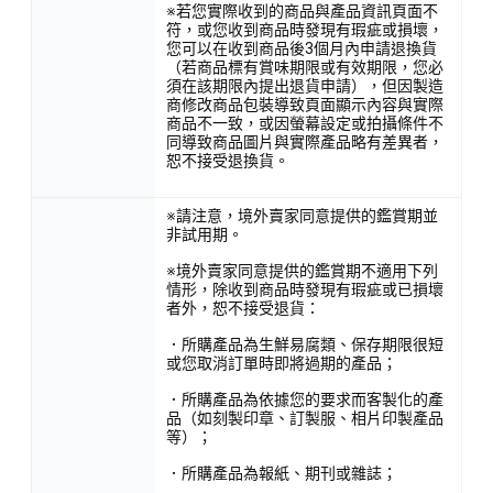
※若您實際收到的商品與產品資訊頁面不
符，或您收到商品時發現有瑕疵或損壞，
您可以在收到商品後3個月內申請退換貨
（若商品標有賞味期限或有效期限，您必
須在該期限內提出退貨申請），但因製造
商修改商品包裝導致頁面顯示內容與實際
商品不一致，或因螢幕設定或拍攝條件不
同導致商品圖片與實際產品略有差異者，
恕不接受退換貨。
※請注意，境外賣家同意提供的鑑賞期並
非試用期。
※境外賣家同意提供的鑑賞期不適用下列
情形，除收到商品時發現有瑕疵或已損壞
者外，恕不接受退貨：
．所購產品為生鮮易腐類、保存期限很短
或您取消訂單時即將過期的產品；
．所購產品為依據您的要求而客製化的產
品（如刻製印章、訂製服、相片印製產品
等）；
．所購產品為報紙、期刊或雜誌；