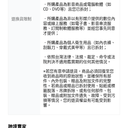
．所購產品為影音商品或電腦軟體（如
CD、DVD等）且您已拆封；
．所購產品為非以有形媒介提供的數位內
退換貨限制
容或線上服務（如電子書、影音串流服
務、訂閱制軟體服務等）並經您事先同意
才提供；
．所購產品為個人衛生用品（如內衣褲、
刮鬍刀、穿戴式美甲等）且已拆封；
．依照台灣法律、法規、裁定、命令或法
院判決不適用鑑賞期的任何其他情況。
※若您有意申請退貨，商品必須回復至您
收到商品時的原始狀態，並確保所有部
件、內外包裝、贈品及附加文件的完整
性。若商品或贈品已拆封使用、貼紙或標
籤脫落、吊牌拆除、或有任何部件、包
裝、贈品或附加文件遺失、故障、受到污
損等情況，您的退貨權益有可能受到影
響。
跨境賣家