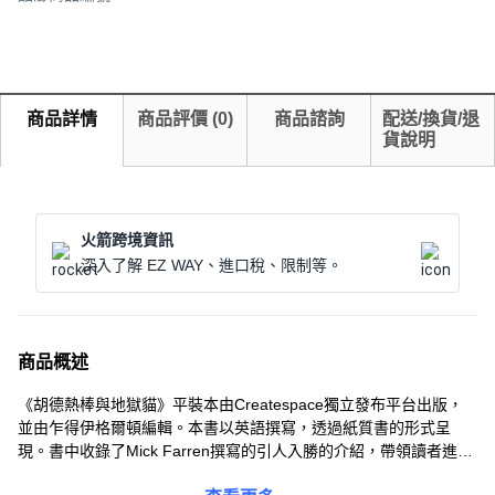
商品詳情
商品評價
(
0
)
商品諮詢
配送/換貨/退
貨說明
火箭跨境資訊
深入了解 EZ WAY、進口稅、限制等。
商品概述
《胡德熱棒與地獄貓》平裝本由Createspace獨立發布平台出版，
並由乍得伊格爾頓編輯。本書以英語撰寫，透過紙質書的形式呈
現。書中收錄了Mick Farren撰寫的引人入勝的介紹，帶領讀者進入
一個充滿激情與冒險的世界。書中人物形象鮮明，情節引人入勝，