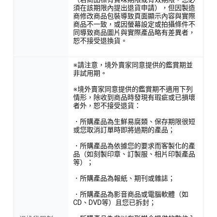
須在該期限內提出退貨申請），但因製造
商修改商品包裝導致頁面顯示內容與實際
商品不一致，或因螢幕設定或拍攝條件不
同導致商品圖片與實際產品略有差異者，
恕不接受退換貨。
※請注意，境外賣家同意提供的鑑賞期並
非試用期。
※境外賣家同意提供的鑑賞期不適用下列
情形，除收到商品時發現有瑕疵或已損壞
者外，恕不接受退貨：
．所購產品為生鮮易腐類、保存期限很短
或您取消訂單時即將過期的產品；
．所購產品為依據您的要求而客製化的產
品（如刻製印章、訂製服、相片印製產品
等）；
．所購產品為報紙、期刊或雜誌；
．所購產品為影音商品或電腦軟體（如
CD、DVD等）且您已拆封；