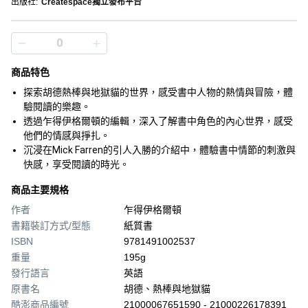
出版社
:
Createspace獨立發布平台
商品特色
探索胡德熱棒與地獄貓的世界，感受書中人物的熱情與冒險，體
驗閱讀的樂趣。
透過乍得伊格爾頓的編輯，深入了解書中角色的內心世界，感受
他們的情感與掙扎。
沉浸在Mick Farren的引人入勝的介紹中，體驗書中情節的刺激與
快感，享受閱讀的時光。
商品主要規格
作者
乍得伊格爾頓
書籍裝訂方式/型態
紙質書
ISBN
9781491002537
重量
195g
發行語言
英語
原書名
胡德、熱棒與地獄貓
酷澎商品編號
21000067651590 - 21000226178391