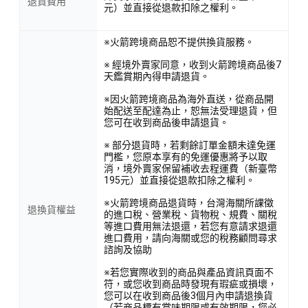
退貨費用
元）並直接從退款扣除之權利。
※火箭跨境商品恕不提供換貨服務。
※ 經境外賣家同意，收到火箭跨境商品後7
天鑑賞期內得申請退貨。
※因火箭跨境商品為海外直送，從商品開
始配送至配達為止，恕無法受理退貨，但
您可在收到商品後申請退貨。
※ 部分退貨時，若剩餘訂單金額未達免運
門檻，您原本享有的免運優惠將予以取
消，境外賣家保留補收去程運費（新臺幣
195元）並直接從退款扣除之權利。
※火箭跨境商品退貨時，台灣海關所課徵
退換貨權益
的進口稅、營業稅、貨物稅、規費、關稅
等進口費用無法退還，若您有意請求退還
進口費用，請向海關或您的稅務顧問尋求
諮詢及協助
※若您實際收到的商品與產品資訊頁面不
符，或您收到商品時發現有瑕疵或損壞，
您可以在收到商品後3個月內申請退換貨
（若商品標有賞味期限或有效期限，您必