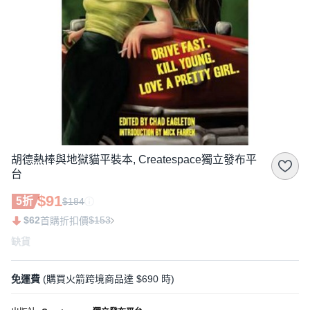
胡德熱棒與地獄貓平裝本, Createspace獨立發布平
台
$91
5折
$184
$62
$153
首購折扣價
缺貨
免運費
(購買火箭跨境商品達 $690 時)