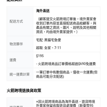
海外直送
（顧客提交火箭跨境訂單後，境外賣家會
配送方式
收到訂單內容並直接配送商品給顧客，與
產品有關之資訊、圖片、說明及其他相關
資訊，均由境外賣家提供。）
宅配: 黑貓宅急便
物流夥伴
超取: 全家、7-11
$195
運費
- 火箭跨境商品訂單價格超過$690免運費
一筆訂單中有數個商品，僅收一次運費(但
統一運費計算
商品可能分次配送)
火箭跨境退換貨政策
※因火箭跨境商品為海外直送，退貨時境
外賣家保留收取退貨處理費（新臺幣95