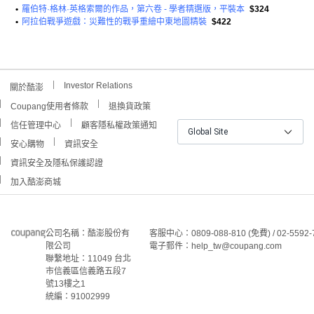
•
羅伯特·格林·英格索爾的作品，第六卷 - 學者精選版，平裝本
$324
•
阿拉伯戰爭遊戲：災難性的戰爭重繪中東地圖精裝
$422
Investor Relations
關於酷澎
Coupang使用者條款
退換貨政策
信任管理中心
顧客隱私權政策通知
Global Site
安心購物
資訊安全
資訊安全及隱私保護認證
加入酷澎商城
公司名稱：酷澎股份有
客服中心：0809-088-810 (免費) / 02-5592-
限公司
電子郵件：help_tw@coupang.com
聯繫地址：11049 台北
市信義區信義路五段7
號13樓之1
統編：91002999