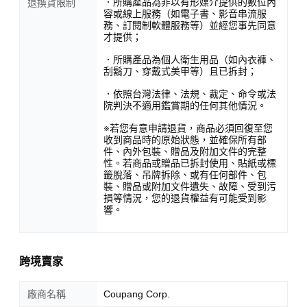
．所購產品為非以有形媒介提供的數位內
退換貨限制
容或線上服務（如電子書、影音串流服
務、訂閱制軟體服務等）並經您事先同意
才提供；
．所購產品為個人衛生用品（如內衣褲、
刮鬍刀、穿戴式美甲等）且已拆封；
．依照台灣法律、法規、裁定、命令或法
院判決不適用鑑賞期的任何其他情況。
※若您有意申請退貨，商品必須回復至您
收到商品時的原始狀態，並確保所有部
件、內外包裝、贈品及附加文件的完整
性。若商品或贈品已拆封使用、貼紙或標
籤脫落、吊牌拆除、或有任何部件、包
裝、贈品或附加文件遺失、故障、受到污
損等情況，您的退貨權益有可能受到影
響。
跨境賣家
廠商名稱
Coupang Corp.