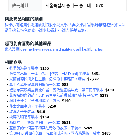
註冊地址
서울특별시 송파구 송파대로 570
與此商品相關的類別
科學小說
短篇小說
連續劇
浪漫小說
文學/古典
文學評論
懸疑/推理
犯罪
驚悚
詩
動作/奇幻
情色
歷史小說
幽默/諷刺小說
人種/地區類別
您可能會喜歡的其他產品
獵人漫畫
luzerne
the-first-years
midnight-move
科克蘭
charles
相關商品
•
特里與海盜平裝本
$165
•
激情的木偶。一本小說。 [作者：AM Diehl] 平裝本
$451
•
米蘭昆德拉與女性主義：危險的十字路口，精裝
$2,797
•
真正的母狗做真實的事情平裝本
$88
•
羅恩布萊茲與星禍流亡者：魔法遺產編年史：第三冊平裝本
$190
•
艾倫拉姆齊的詩：以作者生平為前綴 威廉坦南特 平裝本
$283
•
粉紅天使：尼蒂卡和騙子平裝本
$190
•
莎士比亞字典，平裝本
$250
•
玫瑰之子平裝本
$419
•
破碎的眼睛平裝本
$159
•
貓咪喵：一隻貓咪的自傳平裝本
$531
•
藍鬍子的七個妻子和其他奇妙的故事，平裝本
$265
•
第 364 步兵團在美國、法國和比利時 - 學者精選版平裝本
$485