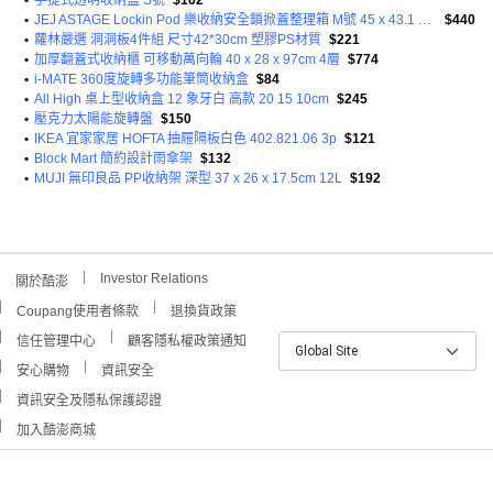
•
手提式透明收納盒 S號
$162
•
JEJ ASTAGE Lockin Pod 樂收納安全鎖掀蓋整理箱 M號 45 x 43.1 x 31cm 1.38kg
$440
•
蘿林嚴選 洞洞板4件組 尺寸42*30cm 塑膠PS材質
$221
•
加厚翻蓋式收納櫃 可移動萬向輪 40 x 28 x 97cm 4層
$774
•
i-MATE 360度旋轉多功能筆筒收納盒
$84
•
All High 桌上型收納盒 12 象牙白 高款 20 15 10cm
$245
•
壓克力太陽能旋轉盤
$150
•
IKEA 宜家家居 HOFTA 抽屜隔板白色 402.821.06 3p
$121
•
Block Mart 簡約設計雨傘架
$132
•
MUJI 無印良品 PP收納架 深型 37 x 26 x 17.5cm 12L
$192
Investor Relations
關於酷澎
Coupang使用者條款
退換貨政策
信任管理中心
顧客隱私權政策通知
Global Site
安心購物
資訊安全
資訊安全及隱私保護認證
加入酷澎商城