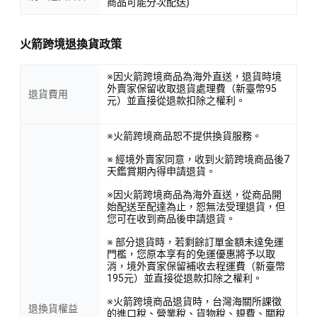
商品可能分次配送)
火箭跨境退換貨政策
※因火箭跨境商品為海外直送，退貨時境
外賣家保留收取退貨處理費（新臺幣95
退貨費用
元）並直接從退款扣除之權利。
※火箭跨境商品恕不提供換貨服務。
※ 經境外賣家同意，收到火箭跨境商品後7
天鑑賞期內得申請退貨。
※因火箭跨境商品為海外直送，從商品開
始配送至配達為止，恕無法受理退貨，但
您可在收到商品後申請退貨。
※ 部分退貨時，若剩餘訂單金額未達免運
門檻，您原本享有的免運優惠將予以取
消，境外賣家保留補收去程運費（新臺幣
195元）並直接從退款扣除之權利。
※火箭跨境商品退貨時，台灣海關所課徵
退換貨權益
的進口稅、營業稅、貨物稅、規費、關稅