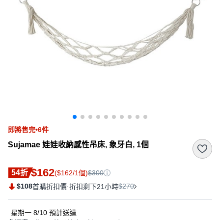
即將售完•6件
Sujamae 娃娃收納感性吊床, 象牙白, 1個
$162
54折
($162/1個)
$300
$108
·
$270
首購折扣價
折扣剩下21小時
星期一 8/10
預計送達