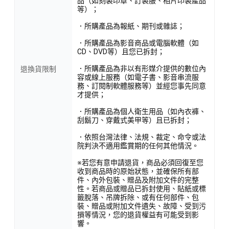
品（如刻製印章、訂製服、相片印製產品
等）；
．所購產品為報紙、期刊或雜誌；
．所購產品為影音商品或電腦軟體（如
CD、DVD等）且您已拆封；
．所購產品為非以有形媒介提供的數位內
退換貨限制
容或線上服務（如電子書、影音串流服
務、訂閱制軟體服務等）並經您事先同意
才提供；
．所購產品為個人衛生用品（如內衣褲、
刮鬍刀、穿戴式美甲等）且已拆封；
．依照台灣法律、法規、裁定、命令或法
院判決不適用鑑賞期的任何其他情況。
※若您有意申請退貨，商品必須回復至您
收到商品時的原始狀態，並確保所有部
件、內外包裝、贈品及附加文件的完整
性。若商品或贈品已拆封使用、貼紙或標
籤脫落、吊牌拆除、或有任何部件、包
裝、贈品或附加文件遺失、故障、受到污
損等情況，您的退貨權益有可能受到影
響。