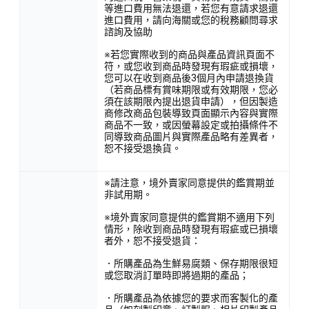
等進口費用無法退還，若您有意請求退還
進口費用，請向海關或您的稅務顧問尋求
諮詢及協助
※若您實際收到的商品與產品資訊頁面不
符，或您收到商品時發現有瑕疵或損壞，
您可以在收到商品後3個月內申請退換貨
（若商品標有賞味期限或有效期限，您必
須在該期限內提出退貨申請），但因製造
商修改商品包裝導致頁面顯示內容與實際
商品不一致，或因螢幕設定或拍攝條件不
同導致商品圖片與實際產品略有差異者，
恕不接受退換貨。
※請注意，境外賣家同意提供的鑑賞期並
非試用期。
※境外賣家同意提供的鑑賞期不適用下列
情形，除收到商品時發現有瑕疵或已損壞
者外，恕不接受退貨：
．所購產品為生鮮易腐類、保存期限很短
或您取消訂單時即將過期的產品；
．所購產品為依據您的要求而客製化的產