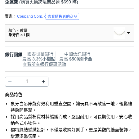
免運費
(購買火箭跨境商品達 $690 時)
賣家：
Coupang Corp.
去看銷售者的商品
顏色 × 數量
象牙白 × 1個
國泰世華銀行
中國信託銀行
銀行回饋
最高
3.3%小樹點
最高
$500刷卡金
查看所有銀行優惠活動
商品特色
象牙白吊床能有效利用垂直空間，讓玩具不再散落一地，輕鬆維
持房間整潔。
採用高品質棉質材料編織而成，堅固耐用，可長期使用，安心收
納各式小物件。
獨特繩結編織設計，不僅是收納好幫手，更是美觀的牆面裝飾，
增添溫馨氛圍。