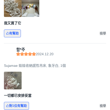
我又買了它
有幫助
檢舉
함*주
2024.12.20
Sujamae 娃娃收納感性吊床, 象牙白, 1個
一切都已安排妥當
對1位有幫助
檢舉