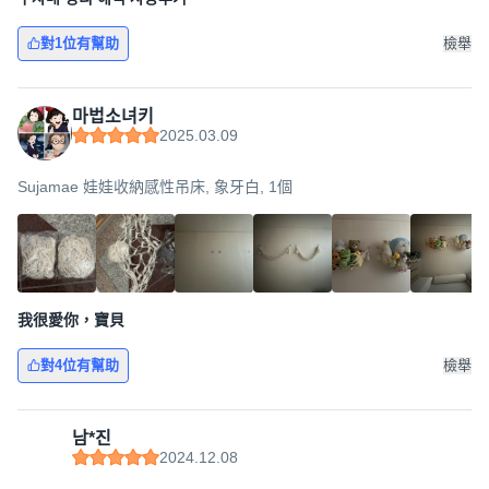
對1位有幫助
檢舉
마법소녀키
2025.03.09
Sujamae 娃娃收納感性吊床, 象牙白, 1個
我很愛你，寶貝
對4位有幫助
檢舉
남*진
2024.12.08