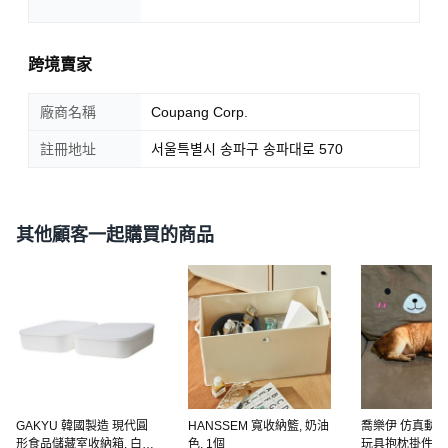
跨境賣家
廠商名稱
Coupang Corp.
註冊地址
서울특별시 송파구 송파대로 570
其他顧客一起購買的商品
GAKYU 韓國製造 現代圓
HANSSEM 寬收納籃, 奶油
喬樂伊 仿真動物
形食品儲藏室收納箱, 白色,
色, 1個
玩具抱枕掛件 (豬/