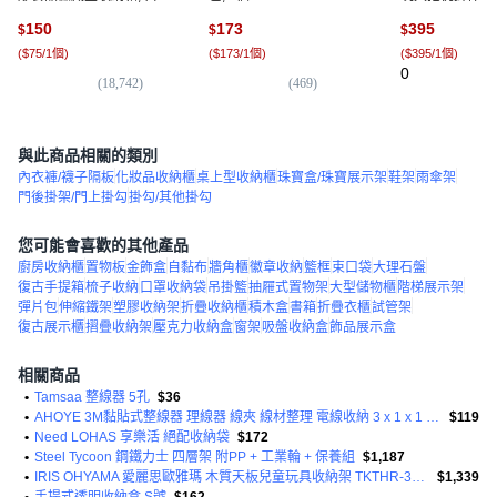
低款 M, 2個
個, 牛60厘米大
150
173
395
$
$
$
(
$75/1個
)
(
$173/1個
)
(
$395/1個
)
0
(
18,742
)
(
469
)
與此商品相關的類別
內衣褲/襪子隔板
化妝品收納櫃
桌上型收納櫃
珠寶盒/珠寶展示架
鞋架
雨傘架
門後掛架/門上掛勾
掛勾/其他掛勾
您可能會喜歡的其他產品
廚房收納櫃
置物板
金飾盒
自黏布
牆角櫃
徽章收納
籃框
束口袋
大理石盤
復古手提箱
梳子收納
口罩收納袋
吊掛籃
抽屜式置物架
大型儲物櫃
階梯展示架
彈片包
伸縮鐵架
塑膠收納架
折疊收納櫃
積木盒
書箱
折疊衣櫃
試管架
復古展示櫃
摺疊收納架
壓克力收納盒
窗架
吸盤收納盒
飾品展示盒
相關商品
•
Tamsaa 整線器 5孔
$36
•
AHOYE 3M黏貼式整線器 理線器 線夾 線材整理 電線收納 3 x 1 x 1 cm 20入
$119
•
Need LOHAS 享樂活 絕配收納袋
$172
•
Steel Tycoon 鋼鐵力士 四層架 附PP + 工業輪 + 保養組
$1,187
•
IRIS OHYAMA 愛麗思歐雅瑪 木質天板兒童玩具收納架 TKTHR-39 86.3 x 34.8 x 79.8cm
$1,339