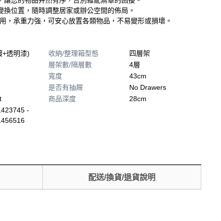
，讓您的物品井然有序，告別雜亂無章的困擾。
變換位置，隨時調整居家或辦公空間的佈局。
結構堅固耐用，承重力強，可安心放置各類物品，不易變形或損壞。
鍍+透明漆)
收納/整理箱型態
四層架
層架數/隔層數
4層
寬度
43cm
是否有抽屜
No Drawers
t
商品深度
28cm
423745 -
1456516
配送/換貨/退貨說明