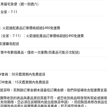
：黑貓宅急便（週一到週六）
全家、7-11
配：火箭速配產品訂單價格超過$490免運費
取（全家、7-11）：火箭速配產品訂單價格超過$490免運費
不支援離島配送
訂單中有數個產品，僅收一次運費(但產品可能分次配送)
OW會員：30天鑑賞期內免費退貨
WOW會員：15天鑑賞期內免費退貨
部分退貨時，若剩餘訂單金額未達最低訂購金額，我們保留補收去程運費並
若您實際收到的商品與產品資訊頁面不符，或您收到商品時發現有瑕疵或損
或有效期限，您必須在該期限內提出退換貨申請），但因製造商修改商品
不同導致商品圖片與實際產品略有差異者，恕不接受退換貨。