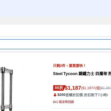
只剩
2
件，
要買要快！
Steel Tycoon 鋼鐵力士 四層架 
$1,187
86折
($1,187/1個)
$1,38
$200
·
首購折扣價
折扣剩下7小時
$42 酷澎幣回饋