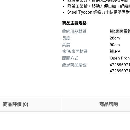
四層架設計，提供充足的儲物空間
附帶工業輪，移動方便自如，輕鬆
Steel Tycoon 鋼鐵力士
商品主要規格
收納用品材質
鐵(表面電
長度
28cm
高度
90cm
傢俱/家居材質
鐵,PP
開關方式
Open Fron
酷澎商品編號
472896971
47289697
商品評價
(
0
)
商品諮詢