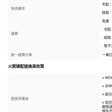
宅配
物流夥伴
超取：
免運
- 宅
運費
- 超
- 暫
統一運費計算
一筆
火箭速配退換貨政策
※ W
※ 非
※ 
退換貨權益
※ 
期限
條件