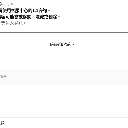
服中心。
使用客服中心的1:1咨詢
。
內容可能會被移動、隱藏或刪除
。
址等個人資訊。
目前尚無咨詢。
出檢舉
配送