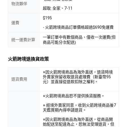
物流夥伴
超取: 全家、7-11
$195
運費
- 火箭跨境商品訂單價格超過$690免運費
一筆訂單中有數個商品，僅收一次運費(但
統一運費計算
商品可能分次配送)
火箭跨境退換貨政策
※因火箭跨境商品為海外直送，退貨時境
外賣家保留收取退貨處理費（新臺幣95
退貨費用
元）並直接從退款扣除之權利。
※火箭跨境商品恕不提供換貨服務。
※ 經境外賣家同意，收到火箭跨境商品後7
天鑑賞期內得申請退貨。
※因火箭跨境商品為海外直送，從商品開
始配送至配達為止，恕無法受理退貨，但