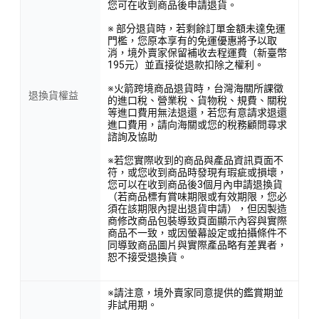
您可在收到商品後申請退貨。
※ 部分退貨時，若剩餘訂單金額未達免運
門檻，您原本享有的免運優惠將予以取
消，境外賣家保留補收去程運費（新臺幣
195元）並直接從退款扣除之權利。
※火箭跨境商品退貨時，台灣海關所課徵
退換貨權益
的進口稅、營業稅、貨物稅、規費、關稅
等進口費用無法退還，若您有意請求退還
進口費用，請向海關或您的稅務顧問尋求
諮詢及協助
※若您實際收到的商品與產品資訊頁面不
符，或您收到商品時發現有瑕疵或損壞，
您可以在收到商品後3個月內申請退換貨
（若商品標有賞味期限或有效期限，您必
須在該期限內提出退貨申請），但因製造
商修改商品包裝導致頁面顯示內容與實際
商品不一致，或因螢幕設定或拍攝條件不
同導致商品圖片與實際產品略有差異者，
恕不接受退換貨。
※請注意，境外賣家同意提供的鑑賞期並
非試用期。