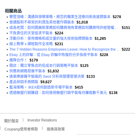
相關商品
•
攀登頂峰：溝通與領導策略，將您的職業生涯推向新高度精裝本
$278
•
普通股和不尋常的利潤及其他著作精裝本
$1,018
•
成為老闆：如何開展新業務如何購買現有業務如何購買特許經營權！平裝
$151
•
不負責任的天堂追求平裝本
$224
•
浮動分析：使用價格和成交量的強大技術指標精裝本
$1,285
•
線上教學 x 課程製作全攻略
$231
•
The 7 Hidden Reasons Employees Leave: How to Recognize the Subtle Signs and ACT Before It's Too Late 平裝版
$222
•
Ebay 上的詐騙：從 Ebay 詐騙中恢復的分步指南平裝本
$228
•
團隊合作！
$179
•
開店：獨立零售店的低成本行銷策略平裝本
$125
•
供應商網路發展平裝本
$1,832
•
達美樂披薩平裝版的 Swot 分析與營運管理決策
$133
•
產品保固手冊精裝
$9,627
•
藍海策略。 IKEA如何創造新市場平裝本
$415
•
透過聯盟行銷賺錢：如何使用聯盟行銷平裝每月賺取數千美元
$138
Investor Relations
關於酷澎
Coupang使用者條款
退換貨政策