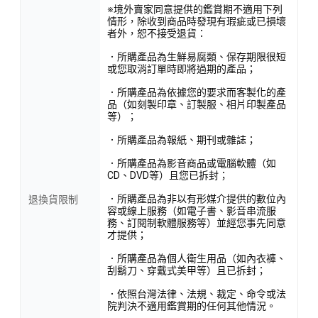
※境外賣家同意提供的鑑賞期不適用下列
情形，除收到商品時發現有瑕疵或已損壞
者外，恕不接受退貨：
．所購產品為生鮮易腐類、保存期限很短
或您取消訂單時即將過期的產品；
．所購產品為依據您的要求而客製化的產
品（如刻製印章、訂製服、相片印製產品
等）；
．所購產品為報紙、期刊或雜誌；
．所購產品為影音商品或電腦軟體（如
CD、DVD等）且您已拆封；
．所購產品為非以有形媒介提供的數位內
退換貨限制
容或線上服務（如電子書、影音串流服
務、訂閱制軟體服務等）並經您事先同意
才提供；
．所購產品為個人衛生用品（如內衣褲、
刮鬍刀、穿戴式美甲等）且已拆封；
．依照台灣法律、法規、裁定、命令或法
院判決不適用鑑賞期的任何其他情況。