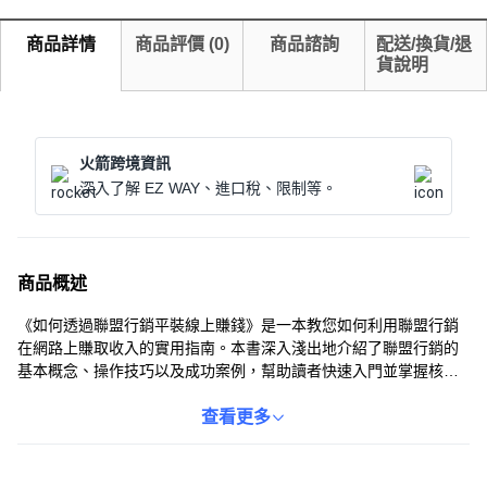
商品詳情
商品評價
(
0
)
商品諮詢
配送/換貨/退
貨說明
火箭跨境資訊
深入了解 EZ WAY、進口稅、限制等。
商品概述
《如何透過聯盟行銷平裝線上賺錢》是一本教您如何利用聯盟行銷
在網路上賺取收入的實用指南。本書深入淺出地介紹了聯盟行銷的
基本概念、操作技巧以及成功案例，幫助讀者快速入門並掌握核心
策略。無論您是學生、上班族還是家庭主婦，只要對網路賺錢有興
趣，都可以透過本書學習如何建立自己的聯盟行銷事業，實現財務
查看更多
自由。本書內容豐富，語言簡潔易懂，是您開啟線上賺錢之旅的理
想選擇。透過本書，您將學會如何選擇合適的聯盟產品、建立有效
的行銷渠道以及吸引潛在客戶，最終實現穩定的收入增長。