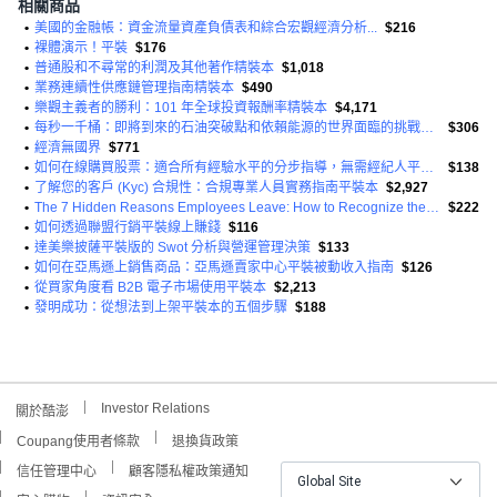
相關商品
•
美國的金融帳：資金流量資產負債表和綜合宏觀經濟分析...
$216
•
裸體演示！平裝
$176
•
普通股和不尋常的利潤及其他著作精裝本
$1,018
•
業務連續性供應鏈管理指南精裝本
$490
•
樂觀主義者的勝利：101 年全球投資報酬率精裝本
$4,171
•
每秒一千桶：即將到來的石油突破點和依賴能源的世界面臨的挑戰平裝本
$306
•
經濟無國界
$771
•
如何在線購買股票：適合所有經驗水平的分步指導，無需經紀人平裝本
$138
•
了解您的客戶 (Kyc) 合規性：合規專業人員實務指南平裝本
$2,927
•
The 7 Hidden Reasons Employees Leave: How to Recognize the Subtle Signs and ACT Before It's Too Late 平裝版
$222
•
如何透過聯盟行銷平裝線上賺錢
$116
•
達美樂披薩平裝版的 Swot 分析與營運管理決策
$133
•
如何在亞馬遜上銷售商品：亞馬遜賣家中心平裝被動收入指南
$126
•
從買家角度看 B2B 電子市場使用平裝本
$2,213
•
發明成功：從想法到上架平裝本的五個步驟
$188
Investor Relations
關於酷澎
Coupang使用者條款
退換貨政策
信任管理中心
顧客隱私權政策通知
Global Site