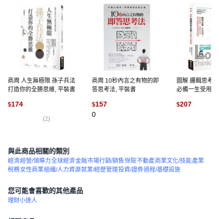
商周 人生無極限 孫子兵法
商周 10秒內言之有物的即
圖解 邏輯思考
打造你的全勝思維, 平裝書
答思考法, 平裝書
必備一生受用！
清楚表達，解決
174
157
207
$
$
$
維與應用, 平裝
0
(
2
)
(
2
)
與此商品相關的類別
經濟
經營/領導力
全球經濟
金融
市場行銷/銷售
保險
不動產
商業文化/技能
產業
稅務
女性商業
組織/人力資源
就業/經歷管理
投資/證券
過程/基礎設施
您可能會喜歡的其他產品
理財小達人