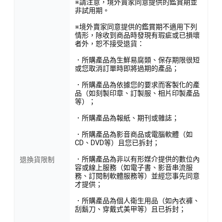
※請注意，境外賣家同意提供的鑑賞期並
非試用期。
※境外賣家同意提供的鑑賞期不適用下列
情形，除收到商品時發現有瑕疵或已損壞
者外，恕不接受退貨：
．所購產品為生鮮易腐類、保存期限很短
或您取消訂單時即將過期的產品；
．所購產品為依據您的要求而客製化的產
品（如刻製印章、訂製服、相片印製產品
等）；
．所購產品為報紙、期刊或雜誌；
．所購產品為影音商品或電腦軟體（如
CD、DVD等）且您已拆封；
．所購產品為非以有形媒介提供的數位內
退換貨限制
容或線上服務（如電子書、影音串流服
務、訂閱制軟體服務等）並經您事先同意
才提供；
．所購產品為個人衛生用品（如內衣褲、
刮鬍刀、穿戴式美甲等）且已拆封；