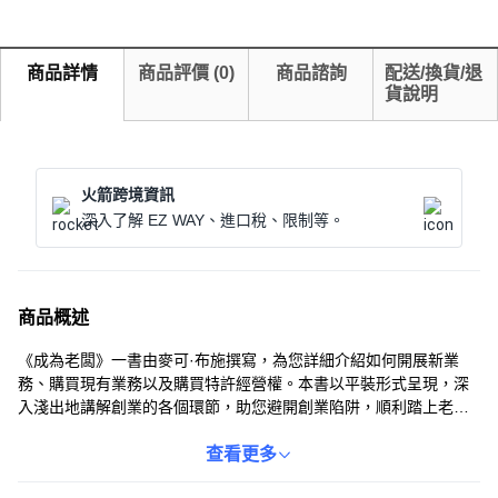
商品詳情
商品評價
(
0
)
商品諮詢
配送/換貨/退
貨說明
火箭跨境資訊
深入了解 EZ WAY、進口稅、限制等。
商品概述
《成為老闆》一書由麥可·布施撰寫，為您詳細介紹如何開展新業
務、購買現有業務以及購買特許經營權。本書以平裝形式呈現，深
入淺出地講解創業的各個環節，助您避開創業陷阱，順利踏上老闆
之路。書中內容涵蓋市場分析、財務規劃、運營管理等多個方面，
為您提供全方位的創業指導。無論您是初次創業還是尋求擴張，本
查看更多
書都能為您提供寶貴的參考。