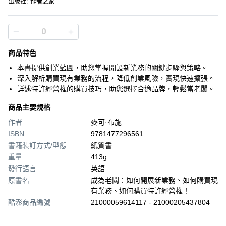
出版社
:
作者之家
商品特色
本書提供創業藍圖，助您掌握開設新業務的關鍵步驟與策略。
深入解析購買現有業務的流程，降低創業風險，實現快速擴張。
詳述特許經營權的購買技巧，助您選擇合適品牌，輕鬆當老闆。
商品主要規格
作者
麥可·布施
ISBN
9781477296561
書籍裝訂方式/型態
紙質書
重量
413g
發行語言
英語
原書名
成為老闆：如何開展新業務、如何購買現
有業務、如何購買特許經營權！
酷澎商品編號
21000059614117 - 21000205437804