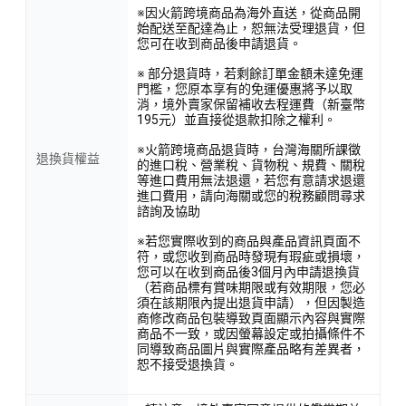
※因火箭跨境商品為海外直送，從商品開
始配送至配達為止，恕無法受理退貨，但
您可在收到商品後申請退貨。
※ 部分退貨時，若剩餘訂單金額未達免運
門檻，您原本享有的免運優惠將予以取
消，境外賣家保留補收去程運費（新臺幣
195元）並直接從退款扣除之權利。
※火箭跨境商品退貨時，台灣海關所課徵
退換貨權益
的進口稅、營業稅、貨物稅、規費、關稅
等進口費用無法退還，若您有意請求退還
進口費用，請向海關或您的稅務顧問尋求
諮詢及協助
※若您實際收到的商品與產品資訊頁面不
符，或您收到商品時發現有瑕疵或損壞，
您可以在收到商品後3個月內申請退換貨
（若商品標有賞味期限或有效期限，您必
須在該期限內提出退貨申請），但因製造
商修改商品包裝導致頁面顯示內容與實際
商品不一致，或因螢幕設定或拍攝條件不
同導致商品圖片與實際產品略有差異者，
恕不接受退換貨。