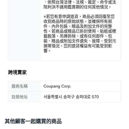
．依照台灣法律、法規、裁定、命令或法
院判決不適用鑑賞期的任何其他情況。
※若您有意申請退貨，商品必須回復至您
收到商品時的原始狀態，並確保所有部
件、內外包裝、贈品及附加文件的完整
性。若商品或贈品已拆封使用、貼紙或標
籤脫落、吊牌拆除、或有任何部件、包
裝、贈品或附加文件遺失、故障、受到污
損等情況，您的退貨權益有可能受到影
響。
跨境賣家
廠商名稱
Coupang Corp.
註冊地址
서울특별시 송파구 송파대로 570
其他顧客一起購買的商品