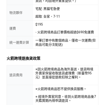
資訊，均由境外賣家提供。）
宅配: 黑貓宅急便
物流夥伴
超取: 全家、7-11
$195
運費
- 火箭跨境商品訂單價格超過$690免運費
一筆訂單中有數個商品，僅收一次運費(但
統一運費計算
商品可能分次配送)
火箭跨境退換貨政策
※因火箭跨境商品為海外直送，退貨時境
外賣家保留收取退貨處理費（新臺幣95
退貨費用
元）並直接從退款扣除之權利。
※火箭跨境商品恕不提供換貨服務。
※ 經境外賣家同意，收到火箭跨境商品後7
天鑑賞期內得申請退貨。