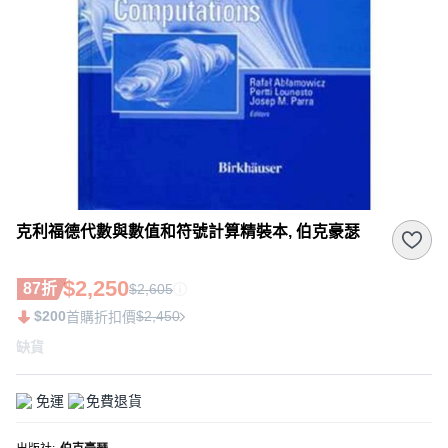
克利福德代數與數值和符號計算精裝本, 伯克豪瑟
$2,250
87折
$2,605
$200
$2,450
首購折扣價
缺貨
免運
免費退貨