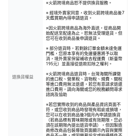
※火箭跨境商品恕不提供換貨服務。
※ 經境外賣家同意，收到火箭跨境商品後7
天鑑賞期內得申請退貨。
※因火箭跨境商品為海外直送，從商品開
始配送至配達為止，恕無法受理退貨，但
您可在收到商品後申請退貨。
※ 部分退貨時，若剩餘訂單金額未達免運
門檻，您原本享有的免運優惠將予以取
消，境外賣家保留補收去程運費（新臺幣
195元）並直接從退款扣除之權利。
※火箭跨境商品退貨時，台灣海關所課徵
退換貨權益
的進口稅、營業稅、貨物稅、規費、關稅
等進口費用無法退還，若您有意請求退還
進口費用，請向海關或您的稅務顧問尋求
諮詢及協助
※若您實際收到的商品與產品資訊頁面不
符，或您收到商品時發現有瑕疵或損壞，
您可以在收到商品後3個月內申請退換貨
（若商品標有賞味期限或有效期限，您必
須在該期限內提出退貨申請），但因製造
商修改商品包裝導致頁面顯示內容與實際
商品不一致，或因螢幕設定或拍攝條件不