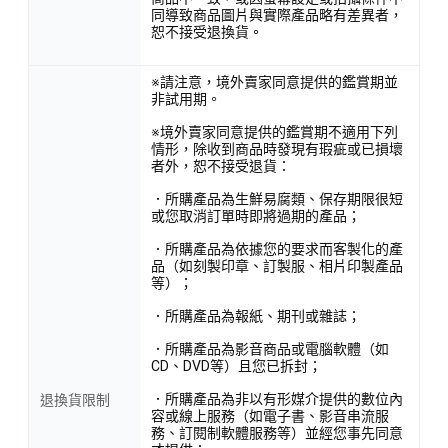
同導致商品圖片與實際產品略有差異者，
恕不接受退換貨。
※請注意，境外賣家同意提供的鑑賞期並
非試用期。
※境外賣家同意提供的鑑賞期不適用下列
情形，除收到商品時發現有瑕疵或已損壞
者外，恕不接受退貨：
．所購產品為生鮮易腐類、保存期限很短
或您取消訂單時即將過期的產品；
．所購產品為依據您的要求而客製化的產
品（如刻製印章、訂製服、相片印製產品
等）；
．所購產品為報紙、期刊或雜誌；
．所購產品為影音商品或電腦軟體（如
CD、DVD等）且您已拆封；
．所購產品為非以有形媒介提供的數位內
退換貨限制
容或線上服務（如電子書、影音串流服
務、訂閱制軟體服務等）並經您事先同意