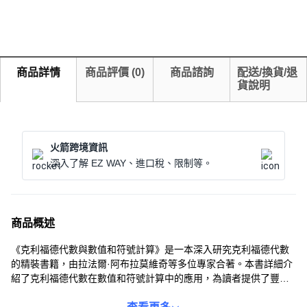
商品詳情
商品評價
(
0
)
商品諮詢
配送/換貨/退
貨說明
火箭跨境資訊
深入了解 EZ WAY、進口稅、限制等。
商品概述
《克利福德代數與數值和符號計算》是一本深入研究克利福德代數
的精裝書籍，由拉法爾·阿布拉莫維奇等多位專家合著。本書詳細介
紹了克利福德代數在數值和符號計算中的應用，為讀者提供了豐富
的實例和方法，適合長期使用和收藏。無論是數學研究者還是工程