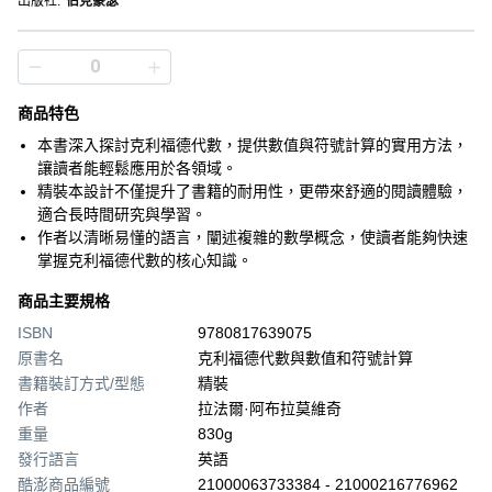
出版社
:
伯克豪瑟
商品特色
本書深入探討克利福德代數，提供數值與符號計算的實用方法，
讓讀者能輕鬆應用於各領域。
精裝本設計不僅提升了書籍的耐用性，更帶來舒適的閱讀體驗，
適合長時間研究與學習。
作者以清晰易懂的語言，闡述複雜的數學概念，使讀者能夠快速
掌握克利福德代數的核心知識。
商品主要規格
ISBN
9780817639075
原書名
克利福德代數與數值和符號計算
書籍裝訂方式/型態
精裝
作者
拉法爾·阿布拉莫維奇
重量
830g
發行語言
英語
酷澎商品編號
21000063733384 - 21000216776962