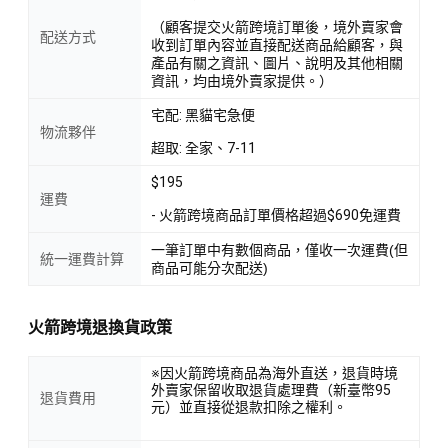
（顧客提交火箭跨境訂單後，境外賣家會
配送方式
收到訂單內容並直接配送商品給顧客，與
產品有關之資訊、圖片、說明及其他相關
資訊，均由境外賣家提供。）
宅配: 黑貓宅急便
物流夥伴
超取: 全家、7-11
$195
運費
- 火箭跨境商品訂單價格超過$690免運費
一筆訂單中有數個商品，僅收一次運費(但
統一運費計算
商品可能分次配送)
火箭跨境退換貨政策
※因火箭跨境商品為海外直送，退貨時境
外賣家保留收取退貨處理費（新臺幣95
退貨費用
元）並直接從退款扣除之權利。