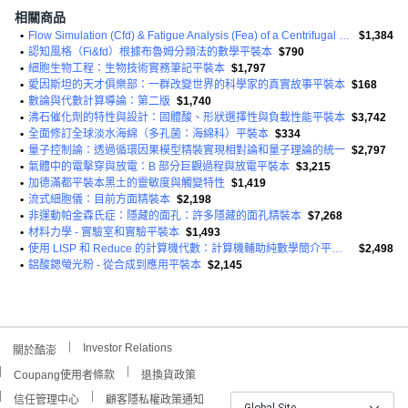
相關商品
•
Flow Simulation (Cfd) & Fatigue Analysis (Fea) of a Centrifugal Pump 平裝版
$1,384
•
認知風格（Fi&fd）根據布魯姆分類法的數學平裝本
$790
•
細胞生物工程：生物技術實務筆記平裝本
$1,797
•
愛因斯坦的天才俱樂部：一群改變世界的科學家的真實故事平裝本
$168
•
數論與代數計算導論：第二版
$1,740
•
沸石催化劑的特性與設計：固體酸、形狀選擇性與負載性能平裝本
$3,742
•
全面修訂全球淡水海綿（多孔菌：海綿科）平裝本
$334
•
量子控制論：透過循環因果模型精裝實現相對論和量子理論的統一
$2,797
•
氣體中的電擊穿與放電：B 部分巨觀過程與放電平裝本
$3,215
•
加德滿都平裝本黑土的靈敏度與觸變特性
$1,419
•
流式細胞儀：目前方面精裝本
$2,198
•
非運動帕金森氏症：隱藏的面孔：許多隱藏的面孔精裝本
$7,268
•
材料力學 - 實驗室和實驗平裝本
$1,493
•
使用 LISP 和 Reduce 的計算機代數：計算機輔助純數學簡介平裝本
$2,498
•
鋁酸鍶螢光粉 - 從合成到應用平裝本
$2,145
Investor Relations
關於酷澎
Coupang使用者條款
退換貨政策
信任管理中心
顧客隱私權政策通知