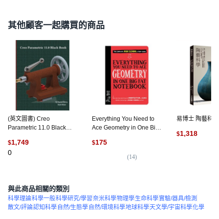
其他顧客一起購買的商品
(英文圖書) Creo
Everything You Need to
易博士 陶藝科學
Parametric 11.0 Black
Ace Geometry in One Big
1,318
$
Book 平裝版, Cadcamcae
Fat Notebook,
1,749
175
$
$
Works, 英文
WorkmanPublishing
(
1
)
0
(
14
)
與此商品相關的類別
科學理論
科學一般
科學研究/學習
奈米科學
物理學
生命科學
實驗/器具/檢測
散文/評論
認知科學
自然/生態學
自然/環境科學
地球科學
天文學/宇宙科學
化學