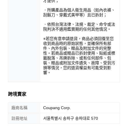
才提供；
．所購產品為個人衛生用品（如內衣褲、
刮鬍刀、穿戴式美甲等）且已拆封；
．依照台灣法律、法規、裁定、命令或法
院判決不適用鑑賞期的任何其他情況。
※若您有意申請退貨，商品必須回復至您
收到商品時的原始狀態，並確保所有部
件、內外包裝、贈品及附加文件的完整
性。若商品或贈品已拆封使用、貼紙或標
籤脫落、吊牌拆除、或有任何部件、包
裝、贈品或附加文件遺失、故障、受到污
損等情況，您的退貨權益有可能受到影
響。
跨境賣家
廠商名稱
Coupang Corp.
註冊地址
서울특별시 송파구 송파대로 570