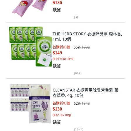
$136
缺貨
(
3
)
THE HERB STORY 衣櫥除臭劑 森林香,
1ml, 10個
首購折扣價
55
%
$332
$149
(
$149.00/10ml
)
缺貨
(
614
)
CLEANSTAR 衣櫥專用除臭芳香劑 薰
衣草香, 4g, 10包
首購折扣價
62
%
$343
$130
(
$32.50/10g
)
缺貨
(
1077
)