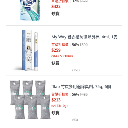
首購折扣價
32
%
$622
$422
缺貨
My WAy 鞋衣櫃防黴除臭棒, 4ml, 1支
首購折扣價
56
%
$590
$259
(
$647.50/10ml
)
缺貨
(
158
)
Illao 竹炭多用途除臭劑, 75g, 6個
首購折扣價
56
%
$485
$213
(
$4.73/10g
)
缺貨
(
63
)