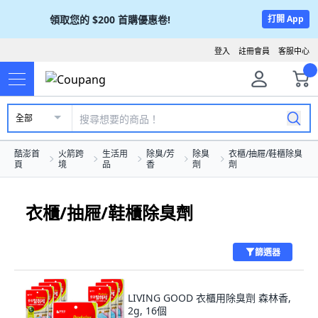
領取您的
$200
首購優惠卷!
打開 App
登入
註冊會員
客服中心
全部
酷澎首
火箭跨
生活用
除臭/芳
除臭
衣櫃/抽屜/鞋櫃除臭
頁
境
品
香
劑
劑
衣櫃/抽屜/鞋櫃除臭劑
篩選器
LIVING GOOD 衣櫃用除臭劑 森林香,
2g, 16個