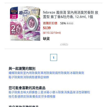
febreze 風倍清 室內用消臭芳香劑 放
置型 紫丁香&牡丹香, 12.6ml, 1個
首購折扣價
58
%
$332
$139
(
$110.32/10ml
)
缺貨
(
1662
)
1
與一起瀏覽的類別
纖維除臭劑
室內用除臭劑
車用除臭劑
廁所除臭劑
冰箱除臭劑
鞋子除臭劑
消除病態建築症候群
您可能會喜歡的其他產品
鞋子除臭
去味大師擴香
三星冰箱
小便斗除臭
消臭晶球
活性碳顆粒
桂花香
速燃炭
除臭
備長炭
芬多精噴霧