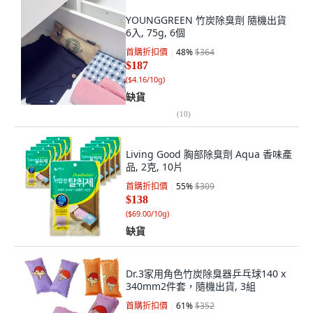
YOUNGGREEN 竹炭除臭劑 隨機出貨
6入, 75g, 6個
首購折扣價
48
%
$364
$187
(
$4.16/10g
)
缺貨
(
10
)
Living Good 胸部除臭劑 Aqua 香味產
品, 2克, 10片
首購折扣價
55
%
$309
$138
(
$69.00/10g
)
缺貨
Dr.3家用角色竹炭除臭器乒乓球140 x
340mm2件套，隨機出貨, 3組
首購折扣價
61
%
$352