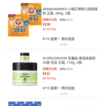
ARM&HAMMER 小蘇打神奇口袋除臭
劑 正裝, 400g, 2個
首購折扣價
40
%
$217
$130
(
$1.63/10g
)
8/10 星期一
預計送達
(
2360
)
W.DRESSROOM 多麗絲 香氛除臭劑
20號 花店 正裝, 110g, 2個
首購折扣價
60
%
$329
$131
(
$5.96/10g
)
8/10 星期一
預計送達
(
1224
)