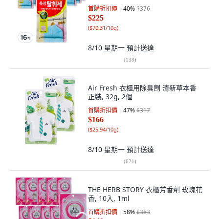
首購折扣價
40
%
$376
$225
(
$70.31/10g
)
8/10 星期一
預計送達
(
138
)
Air Fresh 衣櫃用除臭劑 清新草本香
正裝, 32g, 2個
首購折扣價
47
%
$317
$166
(
$25.94/10g
)
8/10 星期一
預計送達
(
621
)
THE HERB STORY 衣櫃芳香劑 玫瑰花
香, 10入, 1ml
首購折扣價
58
%
$363