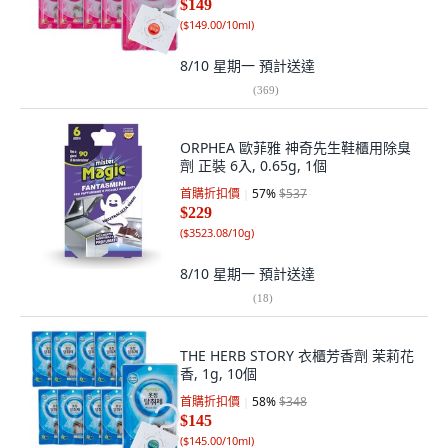
$149
(
$149.00/10ml
)
8/10 星期一
預計送達
(
369
)
ORPHEA 歐菲雅 神奇先生鞋櫃用除臭
劑 正裝 6入, 0.65g, 1個
首購折扣價
57
%
$537
$229
(
$3523.08/10g
)
8/10 星期一
預計送達
(
18
)
THE HERB STORY 衣櫃芳香劑 茉莉花
香, 1g, 10個
首購折扣價
58
%
$348
$145
(
$145.00/10ml
)