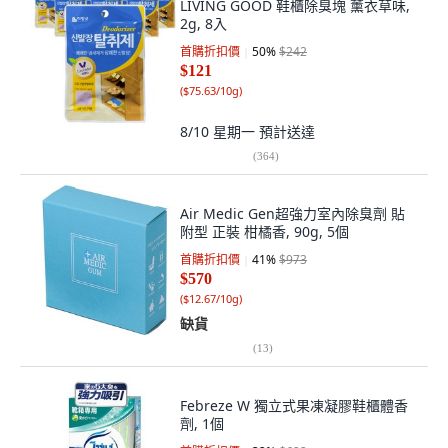
LIVING GOOD 鞋櫃除臭塊 薰衣草味,
2g, 8入
首購折扣價
50
%
$242
$121
(
$75.63/10g
)
8/10 星期一
預計送達
(
364
)
Air Medic Gen超強力室內除臭劑 貼
附型 正裝 柑橘香, 90g, 5個
首購折扣價
41
%
$973
$570
(
$12.67/10g
)
缺貨
(
13
)
Febreze W 獨立式果凍凝膠鞋櫃體香
劑, 1個