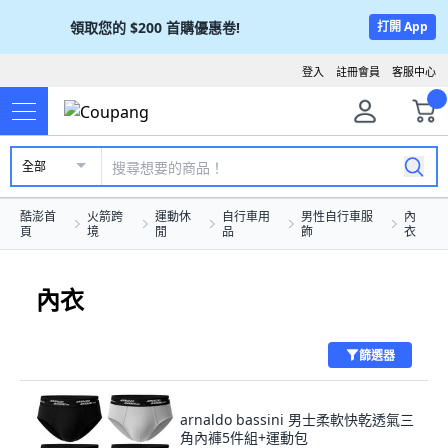
領取您的
$200
首購優惠卷!
打開 App
登入
註冊會員
客服中心
全部
酷澎首
火箭跨
運動休
自行車用
男性自行車服
內
頁
境
閒
品
飾
衣
內衣
篩選器
arnaldo bassini 男士柔軟快乾透氣三
角內褲5件組+運動包