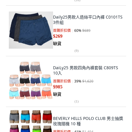
Daily25男款人造絲平口內褲 C0101TS
3件組
首購折扣價
60
%
$689
$269
缺貨
(
9
)
DaiLy25 男款四角內褲套裝 C809TS
10入
首購折扣價
39
%
$1,620
$985
缺貨
(
1
)
BEVERLY HILLS POLO CLUB 男士抽獎
玫瑰隨機 10 種
首購折扣價
41
%
$1,494