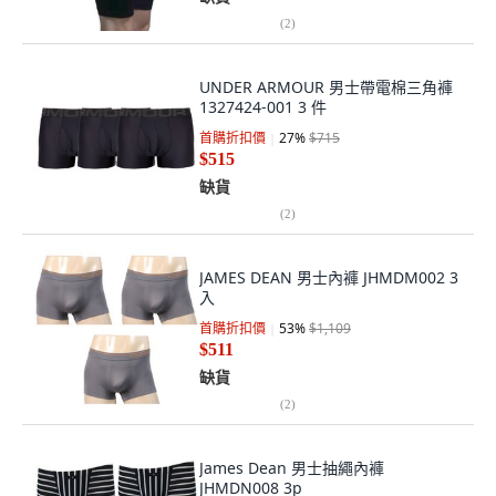
(
2
)
UNDER ARMOUR 男士帶電棉三角褲
1327424-001 3 件
首購折扣價
27
%
$715
$515
缺貨
(
2
)
JAMES DEAN 男士內褲 JHMDM002 3
入
首購折扣價
53
%
$1,109
$511
缺貨
(
2
)
James Dean 男士抽繩內褲
JHMDN008 3p