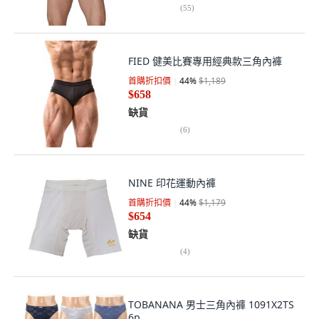
(
55
)
FIED 健美比賽專用經典款三角內褲
首購折扣價
44
%
$1,189
$658
缺貨
(
6
)
NINE 印花運動內褲
首購折扣價
44
%
$1,179
$654
缺貨
(
4
)
TOBANANA 男士三角內褲 1091X2TS
6p