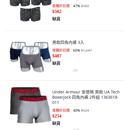
首購折扣價
47
%
$960
$502
缺貨
男款四角內褲 3入
首購折扣價
60
%
$1,247
$487
缺貨
(
3
)
Under Armour 安德瑪 男款 UA Tech
Boxerjock 四角內褲 2件組 1363618-
011
首購折扣價
40
%
$424
$254
缺貨