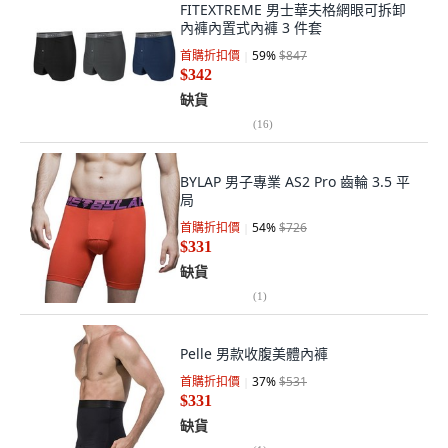
FITEXTREME 男士華夫格網眼可拆卸
內褲內置式內褲 3 件套
首購折扣價
59
%
$847
$342
缺貨
(
16
)
BYLAP 男子專業 AS2 Pro 齒輪 3.5 平
局
首購折扣價
54
%
$726
$331
缺貨
(
1
)
Pelle 男款收腹美體內褲
首購折扣價
37
%
$531
$331
缺貨