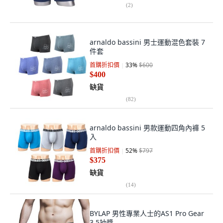
(
2
)
arnaldo bassini 男士運動混色套裝 7
件套
首購折扣價
33
%
$600
$400
缺貨
(
82
)
arnaldo bassini 男款運動四角內褲 5
入
首購折扣價
52
%
$797
$375
缺貨
(
14
)
BYLAP 男性專業人士的AS1 Pro Gear
3.5抽獎