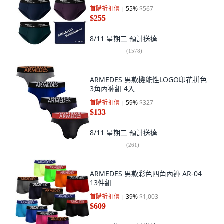
首購折扣價
55
%
$567
$255
8/11 星期二
預計送達
(
1578
)
ARMEDES 男款機能性LOGO印花拼色
3角內褲組 4入
首購折扣價
59
%
$327
$133
8/11 星期二
預計送達
(
261
)
ARMEDES 男款彩色四角內褲 AR-04
13件組
首購折扣價
39
%
$1,003
$609