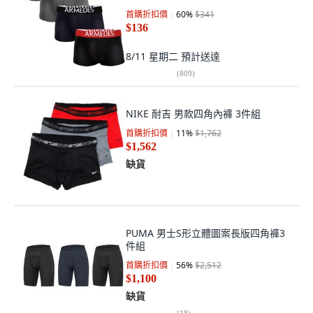
首購折扣價
60
%
$341
$136
8/11 星期二
預計送達
(
809
)
NIKE 耐吉 男款四角內褲 3件組
首購折扣價
11
%
$1,762
$1,562
缺貨
PUMA 男士S形立體圖案長版四角褲3
件組
首購折扣價
56
%
$2,512
$1,100
缺貨
(
18
)