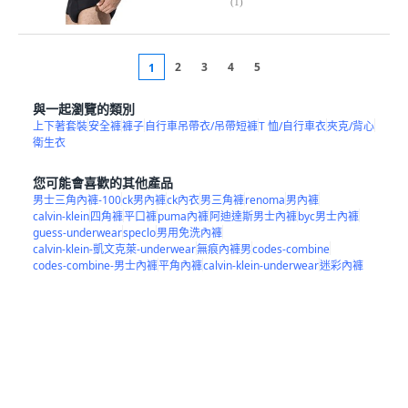
(
1
)
2
3
4
5
1
與一起瀏覽的類別
上下著套裝
安全褲
褲子
自行車吊帶衣/吊帶短褲
T 恤/自行車衣
夾克/背心
衛生衣
您可能會喜歡的其他產品
男士三角內褲-100
ck男內褲
ck內衣
男三角褲
renoma
男內褲
calvin-klein
四角褲
平口褲
puma內褲
阿迪達斯男士內褲
byc男士內褲
guess-underwear
speclo
男用免洗內褲
calvin-klein-凱文克萊-underwear
無痕內褲男
codes-combine
codes-combine-男士內褲
平角內褲
calvin-klein-underwear
迷彩內褲