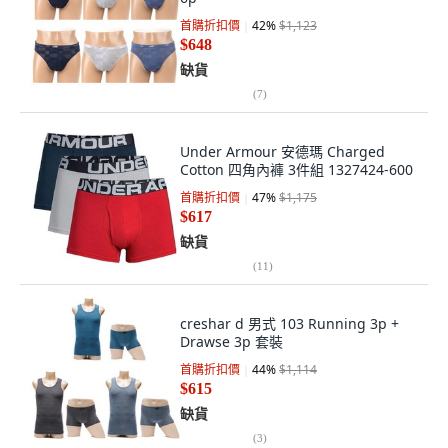
首購折扣價
42
%
$1,123
$648
缺貨
(
7
)
Under Armour 安德瑪 Charged
Cotton 四角內褲 3件組 1327424-600
首購折扣價
47
%
$1,175
$617
缺貨
(
11
)
creshar d 男式 103 Running 3p +
Drawse 3p 套裝
首購折扣價
44
%
$1,114
$615
缺貨
(
3
)