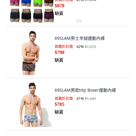
$870
缺貨
(
1
)
69SLAM男士羊絨運動內褲
首購折扣價
42
%
$1,372
$790
缺貨
69SLAM男款Hip Boxer運動內褲
首購折扣價
41
%
$1,347
$785
缺貨