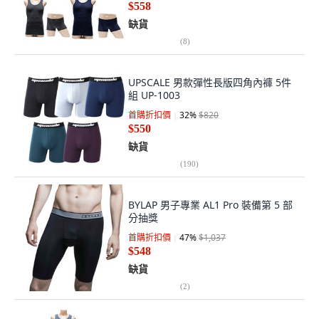
$558
缺貨
(
8
)
UPSCALE 男款彈性長版四角內褲 5件
組 UP-1003
首購折扣價
32
%
$820
$550
缺貨
(
190
)
BYLAP 男子專業 AL1 Pro 裝備第 5 部
分抽獎
首購折扣價
47
%
$1,037
$548
缺貨
(
2
)