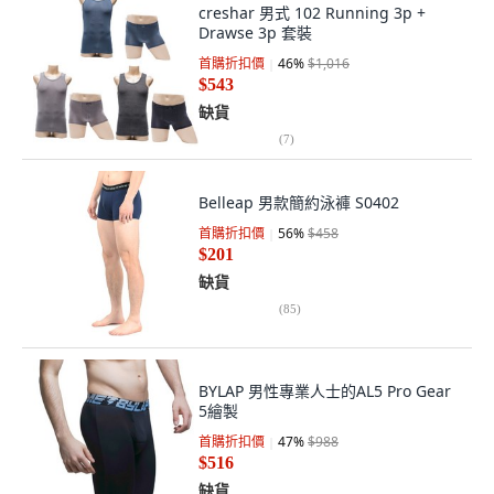
creshar 男式 102 Running 3p +
Drawse 3p 套裝
首購折扣價
46
%
$1,016
$543
缺貨
(
7
)
Belleap 男款簡約泳褲 S0402
首購折扣價
56
%
$458
$201
缺貨
(
85
)
BYLAP 男性專業人士的AL5 Pro Gear
5繪製
首購折扣價
47
%
$988
$516
缺貨