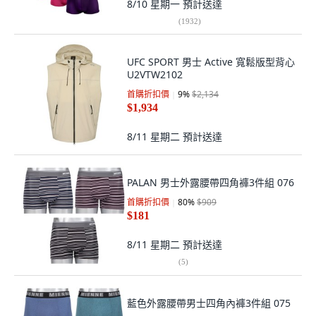
8/10 星期一
預計送達
(
1932
)
UFC SPORT 男士 Active 寬鬆版型背心
U2VTW2102
首購折扣價
9
%
$2,134
$1,934
8/11 星期二
預計送達
PALAN 男士外露腰帶四角褲3件組 076
首購折扣價
80
%
$909
$181
8/11 星期二
預計送達
(
5
)
藍色外露腰帶男士四角內褲3件組 075