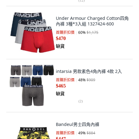
(
12
)
Under Armour Charged Cotton四角
內褲 3種*3入組 1327424-600
首購折扣價
60
%
$1,175
$470
缺貨
intarsia 男款素色4角內褲 4款 2入
首購折扣價
48
%
$909
$465
缺貨
(
2
)
Bandeul男士四角內褲
首購折扣價
49
%
$884
$447