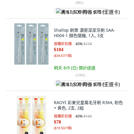
(
991
)
满 $1,500 再省 $75 (王道卡)
Shallop 刷樂 濃密深潔牙刷 SAA-
H004-1 顏色隨機, 1入, 3支
首購折扣價
40
%
$174
$104
(
$34.67/1個
)
明天 8/9 (日)
預計送達
(
1302
)
满 $1,500 再省 $75 (王道卡)
RAOYI 彩東兒童萬毛牙刷 R364, 粉色
+ 黃色, 2支, 2組
首購折扣價
40
%
$130
$78
(
$19.50/1個
)