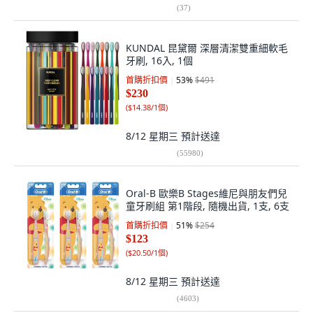
(
37
)
KUNDAL 昆黛爾 深層清潔雙重細軟毛
牙刷, 16入, 1個
首購折扣價
53
%
$491
$230
(
$14.38/1個
)
8/12 星期三
預計送達
(
55980
)
Oral-B 歐樂B Stages維尼與朋友們兒
童牙刷組 第1階段, 隨機出貨, 1支, 6支
首購折扣價
51
%
$254
$123
(
$20.50/1個
)
8/12 星期三
預計送達
(
4603
)