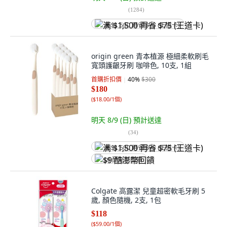
(
1284
)
满 $1,500 再省 $75 (王道卡)
origin green 青本植源 極細柔軟刷毛
寬頭護齦牙刷 咖啡色, 10支, 1組
首購折扣價
40
%
$300
$180
(
$18.00/1個
)
明天 8/9 (日)
預計送達
(
34
)
满 $1,500 再省 $75 (王道卡)
$9 酷澎幣回饋
Colgate 高露潔 兒童超密軟毛牙刷 5
歲, 顏色隨機, 2支, 1包
$118
(
$59.00/1個
)