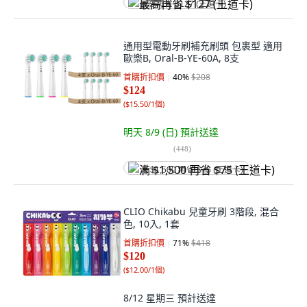
最高再省 $127 (王道卡)
通用型電動牙刷補充刷頭 包裹型 適用
歐樂B, Oral-B-YE-60A, 8支
首購折扣價
40
%
$208
$124
(
$15.50/1個
)
明天 8/9 (日)
預計送達
(
448
)
满 $1,500 再省 $75 (王道卡)
CLIO Chikabu 兒童牙刷 3階段, 混合
色, 10入, 1套
首購折扣價
71
%
$418
$120
(
$12.00/1個
)
8/12 星期三
預計送達