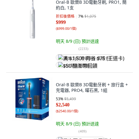
Oral-B 歐樂B 3D電動牙刷, PRO1, 簡
約白, 1支
折扣後價格
7
%
$1,075
$999
(
$999.00/1個
)
明天 8/9 (日)
預計送達
(
2233
)
满 $1,500 再省 $75 (王道卡)
$50 酷澎幣回饋
Oral-B 歐樂B 3D電動牙刷 + 旅行盒 +
充電器, PRO4, 曜石黑, 1組
53
%
$5,499
$2,540
(
$2540.00/1個
)
明天 8/9 (日)
預計送達
(
409
)