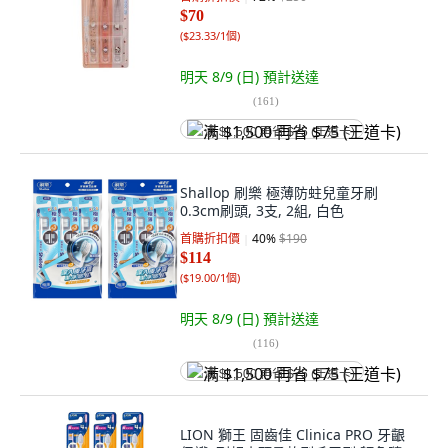
$70
(
$23.33/1個
)
明天 8/9 (日)
預計送達
(
161
)
满 $1,500 再省 $75 (王道卡)
Shallop 刷樂 極薄防蛀兒童牙刷
0.3cm刷頭, 3支, 2組, 白色
首購折扣價
40
%
$190
$114
(
$19.00/1個
)
明天 8/9 (日)
預計送達
(
116
)
满 $1,500 再省 $75 (王道卡)
LION 獅王 固齒佳 Clinica PRO 牙齦