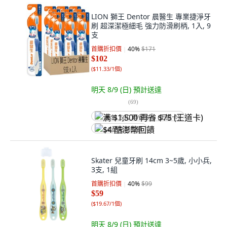
LION 獅王 Dentor 晨醫生 專業捷淨牙
刷 超深潔極細毛 強力防滑刷柄, 1入, 9
支
首購折扣價
40
%
$171
$102
(
$11.33/1個
)
明天 8/9 (日)
預計送達
(
69
)
满 $1,500 再省 $75 (王道卡)
$4 酷澎幣回饋
Skater 兒童牙刷 14cm 3~5歲, 小小兵,
3支, 1組
首購折扣價
40
%
$99
$59
(
$19.67/1個
)
明天 8/9 (日)
預計送達