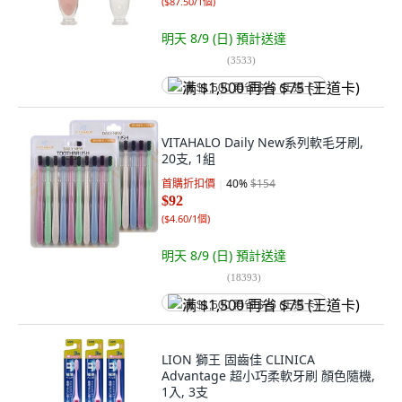
(
$87.50/1個
)
明天 8/9 (日)
預計送達
(
3533
)
满 $1,500 再省 $75 (王道卡)
VITAHALO Daily New系列軟毛牙刷,
20支, 1組
首購折扣價
40
%
$154
$92
(
$4.60/1個
)
明天 8/9 (日)
預計送達
(
18393
)
满 $1,500 再省 $75 (王道卡)
LION 獅王 固齒佳 CLINICA
Advantage 超小巧柔軟牙刷 顏色隨機,
1入, 3支