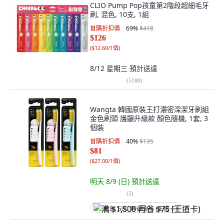
CLIO Pump Pop孩童第2階段超細毛牙
刷, 混色, 10支, 1組
首購折扣價
69
%
$418
$126
(
$12.60/1個
)
8/12 星期三
預計送達
(
5180
)
Wangta 韓國原裝王打濃密深潔牙刷組
金色刷頭 護齦升級款 顏色隨機, 1套, 3
個裝
首購折扣價
40
%
$135
$81
(
$27.00/1個
)
明天 8/9 (日)
預計送達
(
5
)
满 $1,500 再省 $75 (王道卡)