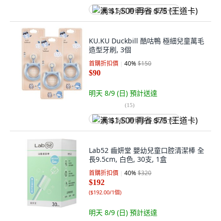
满 $1,500 再省 $75 (王道卡)
KU.KU Duckbill 酷咕鴨 極細兒童萬毛
造型牙刷, 3個
首購折扣價
40
%
$150
$90
明天 8/9 (日)
預計送達
(
15
)
满 $1,500 再省 $75 (王道卡)
Lab52 齒妍堂 嬰幼兒童口腔清潔棒 全
長9.5cm, 白色, 30支, 1盒
首購折扣價
40
%
$320
$192
(
$192.00/1個
)
明天 8/9 (日)
預計送達