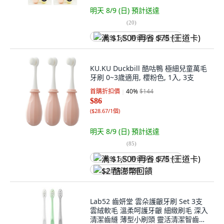
明天 8/9 (日)
預計送達
(
20
)
满 $1,500 再省 $75 (王道卡)
KU.KU Duckbill 酷咕鴨 極細兒童萬毛
牙刷 0~3歲適用, 櫻粉色, 1入, 3支
首購折扣價
40
%
$144
$86
(
$28.67/1個
)
明天 8/9 (日)
預計送達
(
85
)
满 $1,500 再省 $75 (王道卡)
$2 酷澎幣回饋
Lab52 齒妍堂 雲朵護齦牙刷 Set 3支
雲絨軟毛 溫柔呵護牙齦 細緻刷毛 深入
清潔齒縫 薄型小刷頭 靈活清潔智齒區,