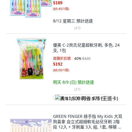
$189
(
$9.45/1個
)
8/12 星期三
預計送達
(
17
)
優美 C-2貝氏兒童超軟牙刷, 多色, 24
支, 1包
首購折扣價
40
%
$320
$192
(
$8.00/1個
)
明天 8/9 (日)
預計送達
(
17
)
满 $1,500 再省 $75 (王道卡)
GREEN FINGER 綠手指 My Kids 大耳
狗喜拿 自立式超細軟毛幼兒牙刷 2階
段 12入 + 牙刷蓋 3入 組, 1套, 檸檬 +