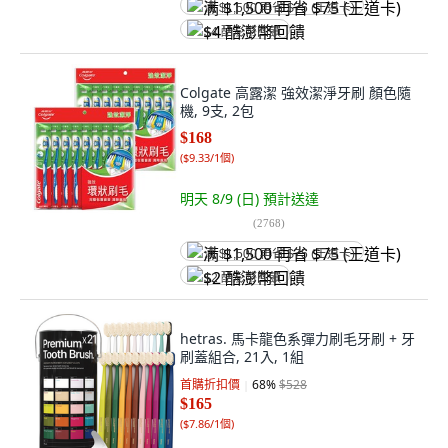
满 $1,500 再省 $75 (王道卡)
$4 酷澎幣回饋
Colgate 高露潔 強效潔淨牙刷 顏色隨
機, 9支, 2包
$168
(
$9.33/1個
)
明天 8/9 (日)
預計送達
(
2768
)
满 $1,500 再省 $75 (王道卡)
$2 酷澎幣回饋
hetras. 馬卡龍色系彈力刷毛牙刷 + 牙
刷蓋組合, 21入, 1組
首購折扣價
68
%
$528
$165
(
$7.86/1個
)