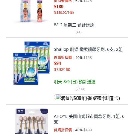
折扣後價格
62
%
$478
$180
(
$180.00/1個
)
8/12 星期三
預計送達
(
41
)
Shallop 刷樂 纖柔護齦牙刷, 6支, 2組
首購折扣價
40
%
$158
$94
(
$7.83/1個
)
明天 8/9 (日)
預計送達
(
2314
)
满 $1,500 再省 $75 (王道卡)
AHOYE 美國山姆超市同款牙刷, 1組, 6
支
首購折扣價
40
%
$199