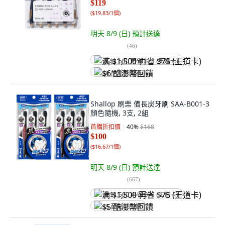
$119
(
$19.83/1個
)
明天 8/9 (日)
預計送達
(
46
)
满 $1,500 再省 $75 (王道卡)
$6 酷澎幣回饋
Shallop 刷樂 備長炭牙刷 SAA-B001-3
顏色隨機, 3支, 2組
首購折扣價
40
%
$168
$100
(
$16.67/1個
)
明天 8/9 (日)
預計送達
(
667
)
满 $1,500 再省 $75 (王道卡)
$5 酷澎幣回饋