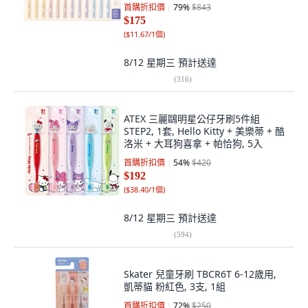
粉紅色 + 紫色 + 藍色, 15入
首購折扣價
79
%
$843
$175
(
$11.67/1個
)
8/12 星期三
預計送達
(
316
)
ATEX 三麗鷗明星公仔牙刷5件組
STEP2, 1套, Hello Kitty + 美樂蒂 + 酷
洛米 + 大耳狗喜拿 + 帕恰狗, 5入
首購折扣價
54
%
$420
$192
(
$38.40/1個
)
8/12 星期三
預計送達
(
594
)
Skater 兒童牙刷 TBCR6T 6-12歲用,
凱蒂貓 粉紅色, 3支, 1組
首購折扣價
72
%
$250