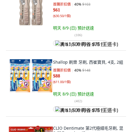
首購折扣價
40
%
$103
$61
(
$30.50/1個
)
明天 8/9 (日)
預計送達
(
106
)
满 $1,500 再省 $75 (王道卡)
Shallop 刷樂 牙刷, 西崔寶貝, 4支, 2組
首購折扣價
40
%
$148
$88
(
$11.00/1個
)
明天 8/9 (日)
預計送達
(
402
)
满 $1,500 再省 $75 (王道卡)
CLIO Dentimate 第2代極細毛牙刷, 混