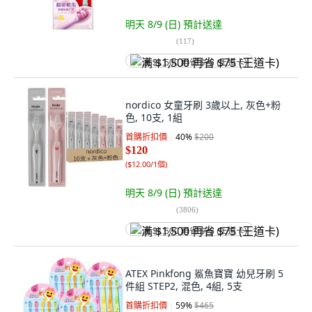
明天 8/9 (日)
預計送達
(
117
)
满 $1,500 再省 $75 (王道卡)
nordico 女童牙刷 3歲以上, 灰色+粉
色, 10支, 1組
首購折扣價
40
%
$200
$120
(
$12.00/1個
)
明天 8/9 (日)
預計送達
(
3806
)
满 $1,500 再省 $75 (王道卡)
ATEX Pinkfong 鯊魚寶寶 幼兒牙刷 5
件組 STEP2, 混色, 4組, 5支
首購折扣價
59
%
$465