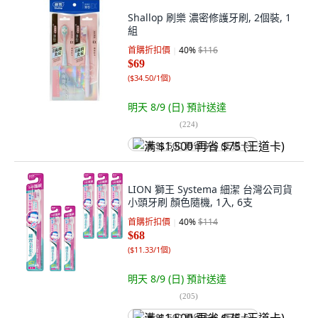
Shallop 刷樂 濃密修護牙刷, 2個裝, 1
組
首購折扣價
40
%
$116
$69
(
$34.50/1個
)
明天 8/9 (日)
預計送達
(
224
)
满 $1,500 再省 $75 (王道卡)
LION 獅王 Systema 細潔 台灣公司貨
小頭牙刷 顏色隨機, 1入, 6支
首購折扣價
40
%
$114
$68
(
$11.33/1個
)
明天 8/9 (日)
預計送達
(
205
)