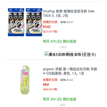
Shallop 刷樂 極薄炭深潔牙刷 SAA-
T003-3, 3支, 2包
首購折扣價
40
%
$237
$142
(
$23.67/1個
)
明天 8/9 (日)
預計送達
(
322
)
满 $1,500 再省 $75 (王道卡)
pigeon 貝親 第一階段幼兒牙刷 年齡
4-5月起適用, 黃色, 1入, 1支
首購折扣價
40
%
$107
$64
(
$64.00/1個
)
明天 8/9 (日)
預計送達
(
63
)