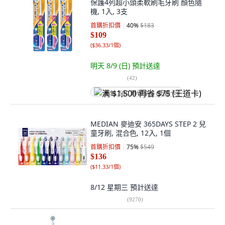
保護4列超小頭柔軟刷毛牙刷 顏色隨
機, 1入, 3支
首購折扣價
40
%
$183
$109
(
$36.33/1個
)
明天 8/9 (日)
預計送達
(
42
)
满 $1,500 再省 $75 (王道卡)
MEDIAN 麥迪安 365DAYS STEP 2 兒
童牙刷, 混合色, 12入, 1個
首購折扣價
75
%
$549
$136
(
$11.33/1個
)
8/12 星期三
預計送達
(
9270
)