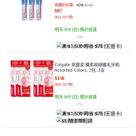
首購折扣價
40
%
$162
$97
(
$32.33/1個
)
明天 8/9 (日)
預計送達
(
34
)
满 $1,500 再省 $75 (王道卡)
Colgate 高露潔 纖柔超細纖毛牙刷,
Assorted Colors, 2包, 3支
$158
(
$26.33/1個
)
明天 8/9 (日)
預計送達
(
72
)
满 $1,500 再省 $75 (王道卡)
$5 酷澎幣回饋