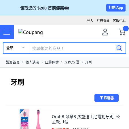
領取您的
$200
首購優惠卷!
打開 App
登入
註冊會員
客服中心
全部
酷澎首頁
個人清潔
口腔保健
牙刷/牙膏
牙刷
牙刷
篩選器
Oral-B 歐樂B 孩童迪士尼電動牙刷, 公
主款, 1個