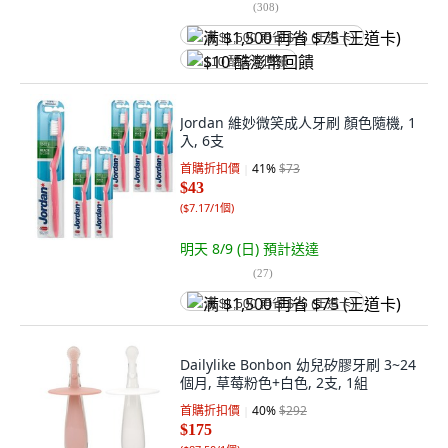
(
308
)
满 $1,500 再省 $75 (王道卡)
$10 酷澎幣回饋
Jordan 維妙微笑成人牙刷 顏色隨機, 1
入, 6支
首購折扣價
41
%
$73
$43
(
$7.17/1個
)
明天 8/9 (日)
預計送達
(
27
)
满 $1,500 再省 $75 (王道卡)
Dailylike Bonbon 幼兒矽膠牙刷 3~24
個月, 草莓粉色+白色, 2支, 1組
首購折扣價
40
%
$292
$175