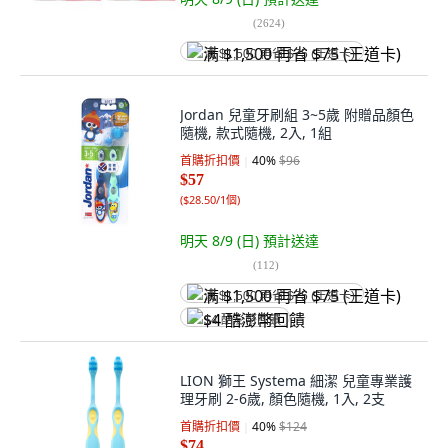
(
2624
)
满 $1,500 再省 $75 (王道卡)
Jordan 兒童牙刷組 3~5歲 附贈品顏色
隨機, 款式隨機, 2入, 1組
首購折扣價
40
%
$96
$57
(
$28.50/1個
)
明天 8/9 (日)
預計送達
(
112
)
满 $1,500 再省 $75 (王道卡)
$4 酷澎幣回饋
LION 獅王 Systema 細潔 兒童專業護
理牙刷 2-6歲, 顏色隨機, 1入, 2支
首購折扣價
40
%
$124
$74