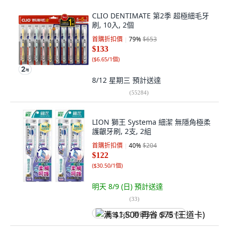
CLIO DENTIMATE 第2季 超極細毛牙
刷, 10入, 2個
首購折扣價
79
%
$653
$133
(
$6.65/1個
)
8/12 星期三
預計送達
(
55284
)
LION 獅王 Systema 細潔 無隱角極柔
護齦牙刷, 2支, 2組
首購折扣價
40
%
$204
$122
(
$30.50/1個
)
明天 8/9 (日)
預計送達
(
33
)
满 $1,500 再省 $75 (王道卡)