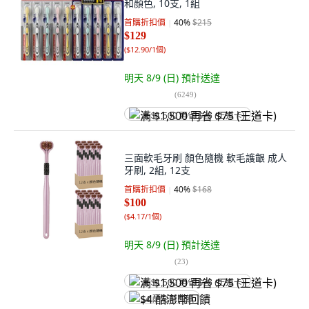
和顏色, 10支, 1組
首購折扣價
40
%
$215
$129
(
$12.90/1個
)
明天 8/9 (日)
預計送達
(
6249
)
满 $1,500 再省 $75 (王道卡)
三面軟毛牙刷 顏色隨機 軟毛護齦 成人
牙刷, 2組, 12支
首購折扣價
40
%
$168
$100
(
$4.17/1個
)
明天 8/9 (日)
預計送達
(
23
)
满 $1,500 再省 $75 (王道卡)
$4 酷澎幣回饋