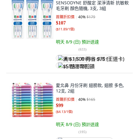
SENSODYNE 舒酸定 潔淨清新 抗敏軟
毛牙刷 顏色隨機, 3支, 3組
首購折扣價
40
%
$179
$107
(
$11.89/1個
)
明天 8/9 (日)
預計送達
(
633
)
满 $1,500 再省 $75 (王道卡)
$5 酷澎幣回饋
愛北鼻 月份牙刷 翅膀款, 翅膀 多色,
12支, 2組
首購折扣價
40
%
$165
$99
(
$4.13/1個
)
明天 8/9 (日)
預計送達
(
195
)