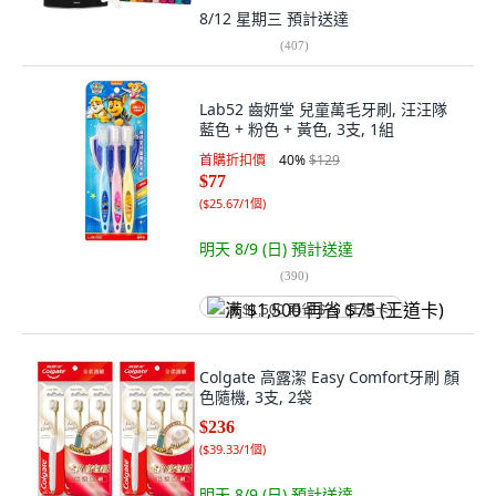
8/12 星期三
預計送達
(
407
)
Lab52 齒妍堂 兒童萬毛牙刷, 汪汪隊
藍色 + 粉色 + 黃色, 3支, 1組
首購折扣價
40
%
$129
$77
(
$25.67/1個
)
明天 8/9 (日)
預計送達
(
390
)
满 $1,500 再省 $75 (王道卡)
Colgate 高露潔 Easy Comfort牙刷 顏
色隨機, 3支, 2袋
$236
(
$39.33/1個
)
明天 8/9 (日)
預計送達