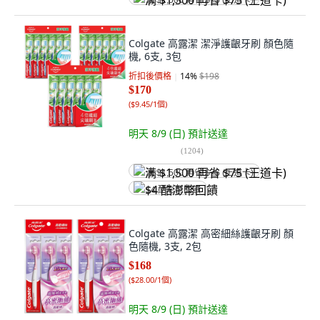
满 $1,500 再省 $75 (王道卡)
Colgate 高露潔 潔淨護齦牙刷 顏色隨
機, 6支, 3包
折扣後價格
14
%
$198
$170
(
$9.45/1個
)
明天 8/9 (日)
預計送達
(
1204
)
满 $1,500 再省 $75 (王道卡)
$4 酷澎幣回饋
Colgate 高露潔 高密細絲護齦牙刷 顏
色隨機, 3支, 2包
$168
(
$28.00/1個
)
明天 8/9 (日)
預計送達