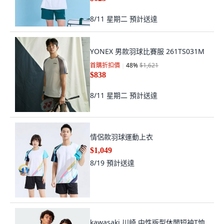
8/11 星期二
預計送達
YONEX 男款羽球比賽服 261TS031M
首購折扣價
48
%
$1,621
$838
8/11 星期二
預計送達
情侶款羽球運動上衣
$1,049
8/19
預計送達
kawasaki 川崎 中性版型休閒短袖T恤