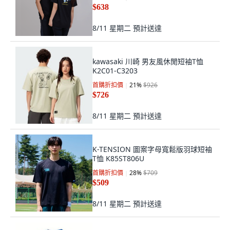
$638
8/11 星期二
預計送達
kawasaki 川崎 男友風休閒短袖T恤
K2C01-C3203
首購折扣價
21
%
$926
$726
8/11 星期二
預計送達
K-TENSION 圖案字母寬鬆版羽球短袖
T恤 K85ST806U
首購折扣價
28
%
$709
$509
8/11 星期二
預計送達