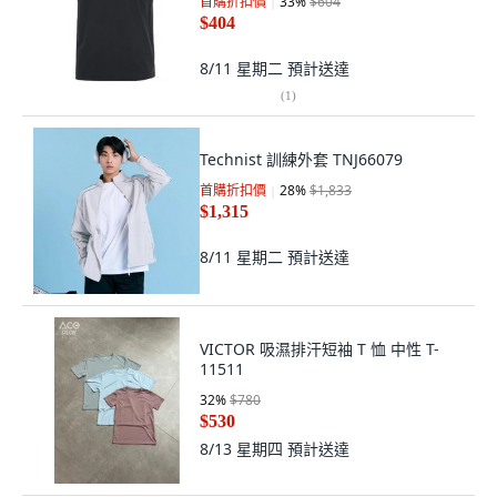
首購折扣價
33
%
$604
$404
8/11 星期二
預計送達
(
1
)
Technist 訓練外套 TNJ66079
首購折扣價
28
%
$1,833
$1,315
8/11 星期二
預計送達
VICTOR 吸濕排汗短袖 T 恤 中性 T-
11511
32
%
$780
$530
8/13 星期四
預計送達