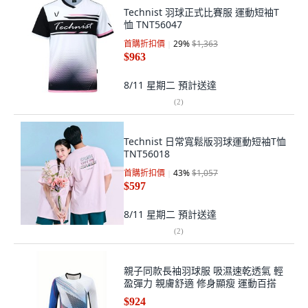
Technist 羽球正式比賽服 運動短袖T
恤 TNT56047
首購折扣價
29
%
$1,363
$963
8/11 星期二
預計送達
(
2
)
Technist 日常寬鬆版羽球運動短袖T恤
TNT56018
首購折扣價
43
%
$1,057
$597
8/11 星期二
預計送達
(
2
)
親子同款長袖羽球服 吸濕速乾透氣 輕
盈彈力 親膚舒適 修身顯瘦 運動百搭
$924