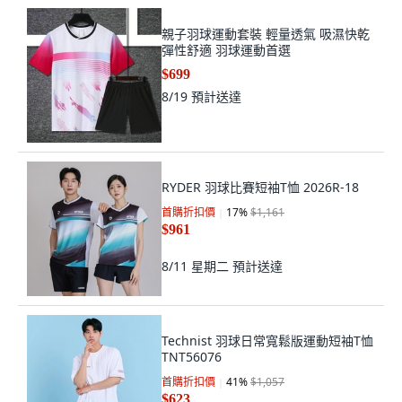
親子羽球運動套裝 輕量透氣 吸濕快乾
彈性舒適 羽球運動首選
$699
8/19
預計送達
RYDER 羽球比賽短袖T恤 2026R-18
首購折扣價
17
%
$1,161
$961
8/11 星期二
預計送達
Technist 羽球日常寬鬆版運動短袖T恤
TNT56076
首購折扣價
41
%
$1,057
$623