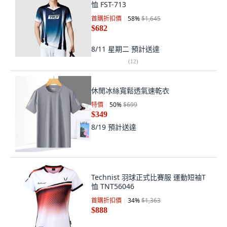
恤 FST-713
首購折扣價
58
%
$1,645
$682
8/11 星期二
預計送達
(
12
)
休閒冰絲寬鬆透氣速乾衣
特價
50
%
$699
$349
8/19
預計送達
Technist 羽球正式比賽服 運動短袖T
恤 TNT56046
首購折扣價
34
%
$1,363
$888