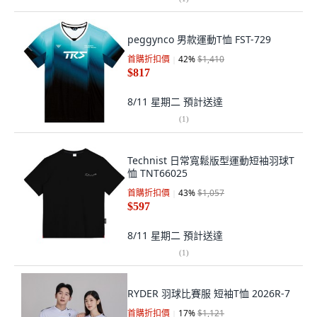
peggynco 男款運動T恤 FST-729
首購折扣價
42
%
$1,410
$817
8/11 星期二
預計送達
(
1
)
Technist 日常寬鬆版型運動短袖羽球T
恤 TNT66025
首購折扣價
43
%
$1,057
$597
8/11 星期二
預計送達
(
1
)
RYDER 羽球比賽服 短袖T恤 2026R-7
首購折扣價
17
%
$1,121