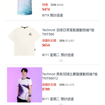
洗不易褪色羽球衣
特價
50
%
$949
$474
8/19
預計送達
Technist 羽球日常寬鬆運動短袖T恤
TNT560
首購折扣價
38
%
$1,057
$654
8/11 星期二
預計送達
(
3
)
Technist 男款羽球比賽服運動短袖T恤
TNT66012
首購折扣價
39
%
$1,175
$709
8/11 星期二
預計送達
(
1
)