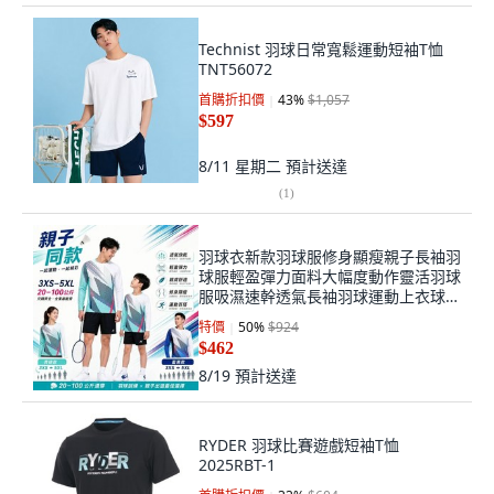
Technist 羽球日常寬鬆運動短袖T恤
TNT56072
首購折扣價
43
%
$1,057
$597
8/11 星期二
預計送達
(
1
)
羽球衣新款羽球服修身顯瘦親子長袖羽
球服輕盈彈力面料大幅度動作靈活羽球
服吸濕速幹透氣長袖羽球運動上衣球社
團購親子運動百搭款
特價
50
%
$924
$462
8/19
預計送達
RYDER 羽球比賽遊戲短袖T恤
2025RBT-1