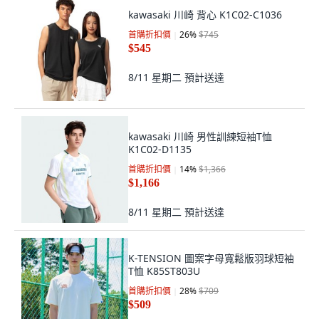
kawasaki 川崎 背心 K1C02-C1036
首購折扣價
26
%
$745
$545
8/11 星期二
預計送達
kawasaki 川崎 男性訓練短袖T恤
K1C02-D1135
首購折扣價
14
%
$1,366
$1,166
8/11 星期二
預計送達
K-TENSION 圖案字母寬鬆版羽球短袖
T恤 K85ST803U
首購折扣價
28
%
$709
$509