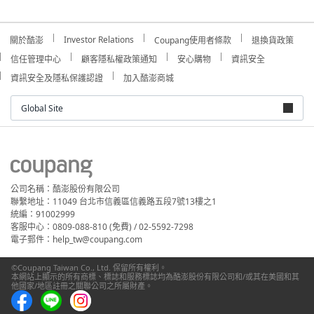
Investor Relations
關於酷澎
Coupang使用者條款
退換貨政策
信任管理中心
顧客隱私權政策通知
安心購物
資訊安全
資訊安全及隱私保護認證
加入酷澎商城
Global Site
公司名稱：酷澎股份有限公司
聯繫地址：11049 台北市信義區信義路五段7號13樓之1
統編：91002999
客服中心：0809-088-810 (免費) / 02-5592-7298
電子郵件：help_tw@coupang.com
©Coupang Taiwan Co., Ltd. 保留所有權利。
本網站上顯示的所有商標、標誌和服務標誌均為酷澎股份有限公司和/或其在美國和其
他國家/地區註冊之關聯公司之所屬財產。