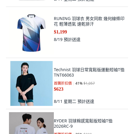
RUNING 羽球衣 男女同款 幾何線條印
花 輕薄透氣 速乾排汗
$1,199
8/19
預計送達
Technist 羽球日常寬鬆版運動短袖T恤
TNT66063
首購折扣價
41
%
$1,057
$623
8/11 星期二
預計送達
RYDER 羽球棉感寬鬆版短袖T恤
2026RC-9