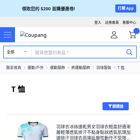
領取您的
$200
首購優惠卷!
打開 App
登入
註冊會員
客服中心
全部
酷澎首頁
運動/戶外
運動服飾
男運動服飾
羽球服裝
T 恤
T 恤
篩選器
羽球衣冰絲速乾男女羽球衣輕盈舒適漸
層輕薄透氣排汗不黏身點狀透氣肌理加
速排汗羽球衣高彈延展性動作不受限耐