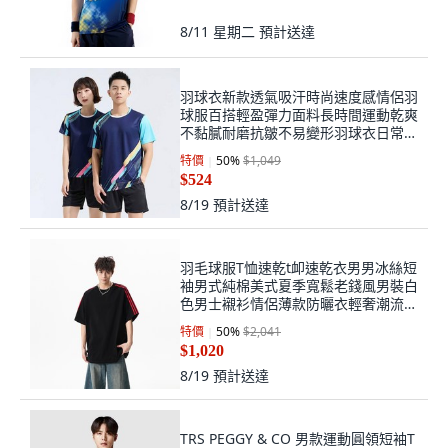
8/11 星期二
預計送達
羽球衣新款透氣吸汗時尚速度感情侶羽
球服百搭輕盈彈力面料長時間運動乾爽
不黏膩耐磨抗皺不易變形羽球衣日常休
閒與球隊制服都合適
特價
50
%
$1,049
$524
8/19
預計送達
羽毛球服T恤速乾t卹速乾衣男男冰絲短
袖男式純棉美式夏季寬鬆老錢風男裝白
色男士襯衫情侶薄款防曬衣輕奢潮流上
衣男生夏日休閒穿搭涼感短袖舒適透氣
特價
50
%
$2,041
861T恤
$1,020
8/19
預計送達
TRS PEGGY & CO 男款運動圓領短袖T