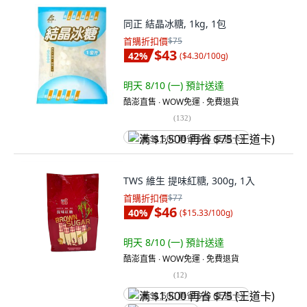
同正 結晶冰糖, 1kg, 1包
首購折扣價
$75
$43
42
%
(
$4.30/100g
)
明天 8/10 (一)
預計送達
酷澎直售 ∙ WOW免運 ∙ 免費退貨
(
132
)
满 $1,500 再省 $75 (王道卡)
TWS 維生 提味紅糖, 300g, 1入
首購折扣價
$77
$46
40
%
(
$15.33/100g
)
明天 8/10 (一)
預計送達
酷澎直售 ∙ WOW免運 ∙ 免費退貨
(
12
)
满 $1,500 再省 $75 (王道卡)