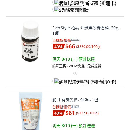
满 $1,500 再省 $75 (王道卡)
$7 酷澎幣回饋
EverStyle 柏泰 沖繩黑砂糖香料, 30g,
1罐
首購折扣價
$110
$66
40
%
(
$220.00/100g
)
明天 8/10 (一)
預計送達
酷澎直售 ∙ WOW免運 ∙ 免費退貨
(
1
)
满 $1,500 再省 $75 (王道卡)
龍口 有機黑糖, 450g, 1包
首購折扣價
$103
$61
40
%
(
$13.56/100g
)
明天 8/10 (一)
預計送達