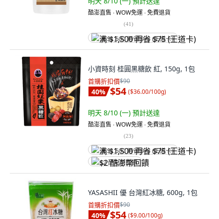
明天 8/10 (一)
預計送達
酷澎直售 ∙ WOW免運 ∙ 免費退貨
(
41
)
满 $1,500 再省 $75 (王道卡)
小資時刻 桂圓黑糖飲 紅, 150g, 1包
首購折扣價
$90
$54
40
%
(
$36.00/100g
)
明天 8/10 (一)
預計送達
酷澎直售 ∙ WOW免運 ∙ 免費退貨
(
23
)
满 $1,500 再省 $75 (王道卡)
$2 酷澎幣回饋
YASASHII 優 台灣紅冰糖, 600g, 1包
首購折扣價
$90
$54
40
%
(
$9.00/100g
)