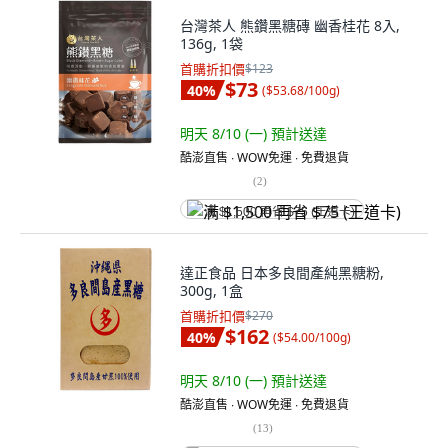
台灣茶人 熊鑽黑糖磚 幽香桂花 8入,
136g, 1袋
首購折扣價
$123
$73
40
%
(
$53.68/100g
)
明天 8/10 (一)
預計送達
酷澎直售 ∙ WOW免運 ∙ 免費退貨
(
2
)
满 $1,500 再省 $75 (王道卡)
達正食品 日本多良間產純黑糖粉,
300g, 1盒
首購折扣價
$270
$162
40
%
(
$54.00/100g
)
明天 8/10 (一)
預計送達
酷澎直售 ∙ WOW免運 ∙ 免費退貨
(
13
)