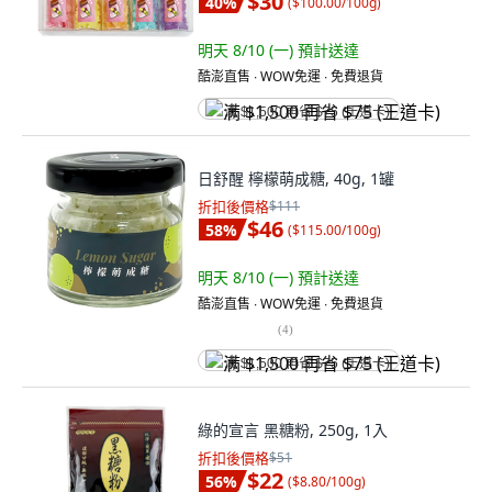
$30
40
%
(
$100.00/100g
)
明天 8/10 (一)
預計送達
酷澎直售 ∙ WOW免運 ∙ 免費退貨
满 $1,500 再省 $75 (王道卡)
日舒醒 檸檬萌成糖, 40g, 1罐
折扣後價格
$111
$46
58
%
(
$115.00/100g
)
明天 8/10 (一)
預計送達
酷澎直售 ∙ WOW免運 ∙ 免費退貨
(
4
)
满 $1,500 再省 $75 (王道卡)
綠的宣言 黑糖粉, 250g, 1入
折扣後價格
$51
$22
56
%
(
$8.80/100g
)