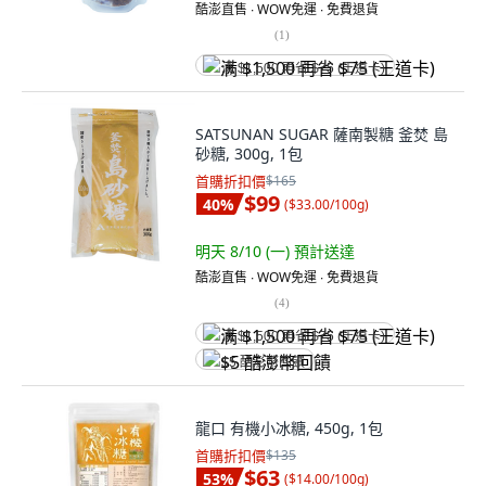
酷澎直售 ∙ WOW免運 ∙ 免費退貨
(
1
)
满 $1,500 再省 $75 (王道卡)
SATSUNAN SUGAR 薩南製糖 釜焚 島
砂糖, 300g, 1包
首購折扣價
$165
$99
40
%
(
$33.00/100g
)
明天 8/10 (一)
預計送達
酷澎直售 ∙ WOW免運 ∙ 免費退貨
(
4
)
满 $1,500 再省 $75 (王道卡)
$5 酷澎幣回饋
龍口 有機小冰糖, 450g, 1包
首購折扣價
$135
$63
53
%
(
$14.00/100g
)