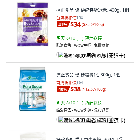
達正食品 優 傳統特級冰糖, 400g, 1個
首購折扣價
$58
$34
41
%
(
$8.50/100g
)
明天 8/10 (一)
預計送達
酷澎直售 ∙ WOW免運 ∙ 免費退貨
满 $1,500 再省 $75 (王道卡)
達正食品 優 砂糖糖包, 300g, 1個
首購折扣價
$64
$38
40
%
(
$12.67/100g
)
明天 8/10 (一)
預計送達
酷澎直售 ∙ WOW免運 ∙ 免費退貨
满 $1,500 再省 $75 (王道卡)
好飲系列 手工閨蜜黑糖, 304g, 1袋