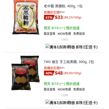
老中醫 黑糖粉, 400g, 1包
首購折扣價
$56
$33
41
%
(
$8.25/100g
)
明天 8/10 (一)
預計送達
酷澎直售 ∙ WOW免運 ∙ 免費退貨
(
161
)
满 $1,500 再省 $75 (王道卡)
TWS 維生 手工純黑糖, 300g, 2包
首購折扣價
$81
$48
40
%
(
$8.00/100g
)
明天 8/10 (一)
預計送達
酷澎直售 ∙ WOW免運 ∙ 免費退貨
(
158
)
满 $1,500 再省 $75 (王道卡)