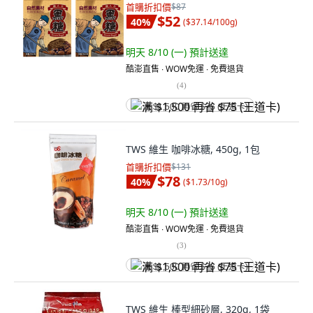
首購折扣價
$87
$52
40
%
(
$37.14/100g
)
明天 8/10 (一)
預計送達
酷澎直售 ∙ WOW免運 ∙ 免費退貨
(
4
)
满 $1,500 再省 $75 (王道卡)
TWS 維生 咖啡冰糖, 450g, 1包
首購折扣價
$131
$78
40
%
(
$1.73/10g
)
明天 8/10 (一)
預計送達
酷澎直售 ∙ WOW免運 ∙ 免費退貨
(
3
)
满 $1,500 再省 $75 (王道卡)
TWS 維生 棒型細砂層, 320g, 1袋