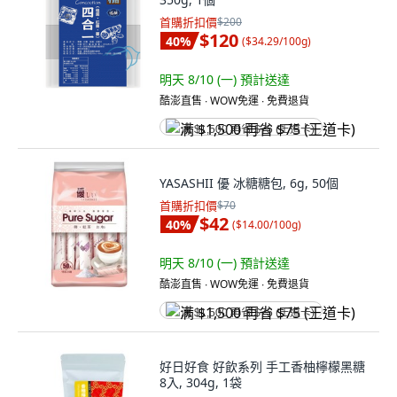
首購折扣價
$200
$120
40
%
(
$34.29/100g
)
明天 8/10 (一)
預計送達
酷澎直售 ∙ WOW免運 ∙ 免費退貨
满 $1,500 再省 $75 (王道卡)
YASASHII 優 冰糖糖包, 6g, 50個
首購折扣價
$70
$42
40
%
(
$14.00/100g
)
明天 8/10 (一)
預計送達
酷澎直售 ∙ WOW免運 ∙ 免費退貨
满 $1,500 再省 $75 (王道卡)
好日好食 好飲系列 手工香柚檸檬黑糖
8入, 304g, 1袋