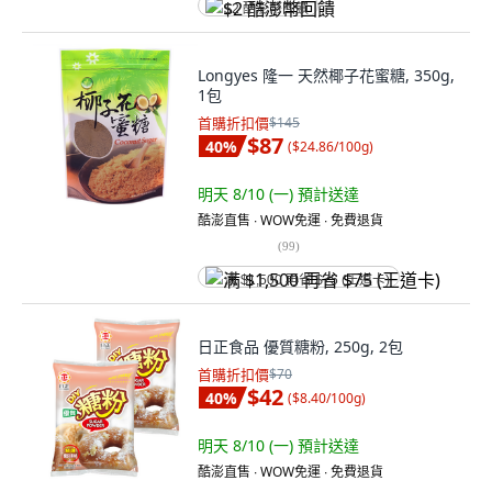
$2 酷澎幣回饋
Longyes 隆一 天然椰子花蜜糖, 350g,
1包
首購折扣價
$145
$87
40
%
(
$24.86/100g
)
明天 8/10 (一)
預計送達
酷澎直售 ∙ WOW免運 ∙ 免費退貨
(
99
)
满 $1,500 再省 $75 (王道卡)
日正食品 優質糖粉, 250g, 2包
首購折扣價
$70
$42
40
%
(
$8.40/100g
)
明天 8/10 (一)
預計送達
酷澎直售 ∙ WOW免運 ∙ 免費退貨