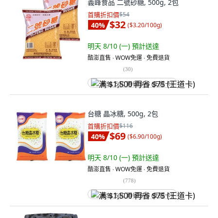
義峰食品 二號砂糖, 500g, 2包
首購折扣價
$54
$32
40
%
(
$3.20/100g
)
明天 8/10 (一)
預計送達
酷澎直售 ∙ WOW免運 ∙ 免費退貨
(
30
)
满 $1,500 再省 $75 (王道卡)
台糖 晶冰糖, 500g, 2包
首購折扣價
$116
$69
40
%
(
$6.90/100g
)
明天 8/10 (一)
預計送達
酷澎直售 ∙ WOW免運 ∙ 免費退貨
(
778
)
满 $1,500 再省 $75 (王道卡)