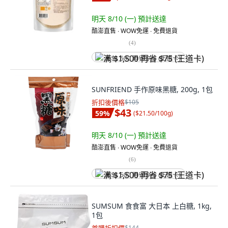
明天 8/10 (一)
預計送達
酷澎直售 ∙ WOW免運 ∙ 免費退貨
(
4
)
满 $1,500 再省 $75 (王道卡)
SUNFRIEND 手作原味黑糖, 200g, 1包
折扣後價格
$105
$43
59
%
(
$21.50/100g
)
明天 8/10 (一)
預計送達
酷澎直售 ∙ WOW免運 ∙ 免費退貨
(
6
)
满 $1,500 再省 $75 (王道卡)
SUMSUM 食食富 大日本 上白糖, 1kg,
1包
$144