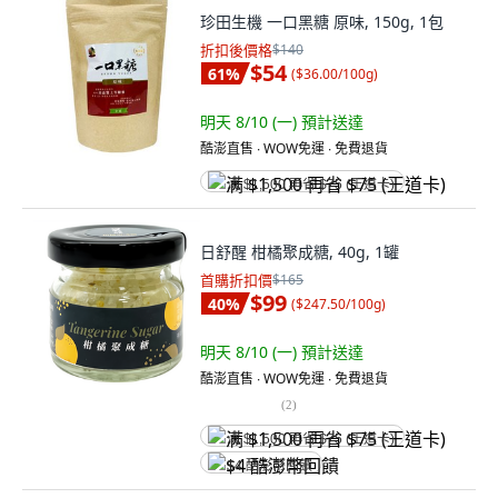
珍田生機 一口黑糖 原味, 150g, 1包
折扣後價格
$140
$54
61
%
(
$36.00/100g
)
明天 8/10 (一)
預計送達
酷澎直售 ∙ WOW免運 ∙ 免費退貨
满 $1,500 再省 $75 (王道卡)
日舒醒 柑橘聚成糖, 40g, 1罐
首購折扣價
$165
$99
40
%
(
$247.50/100g
)
明天 8/10 (一)
預計送達
酷澎直售 ∙ WOW免運 ∙ 免費退貨
(
2
)
满 $1,500 再省 $75 (王道卡)
$4 酷澎幣回饋