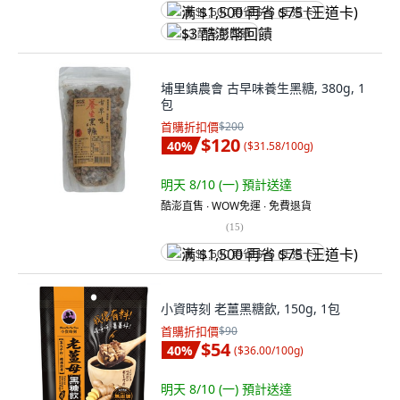
满 $1,500 再省 $75 (王道卡)
$3 酷澎幣回饋
埔里鎮農會 古早味養生黑糖, 380g, 1
包
首購折扣價
$200
$120
40
%
(
$31.58/100g
)
明天 8/10 (一)
預計送達
酷澎直售 ∙ WOW免運 ∙ 免費退貨
(
15
)
满 $1,500 再省 $75 (王道卡)
小資時刻 老薑黑糖飲, 150g, 1包
首購折扣價
$90
$54
40
%
(
$36.00/100g
)
明天 8/10 (一)
預計送達