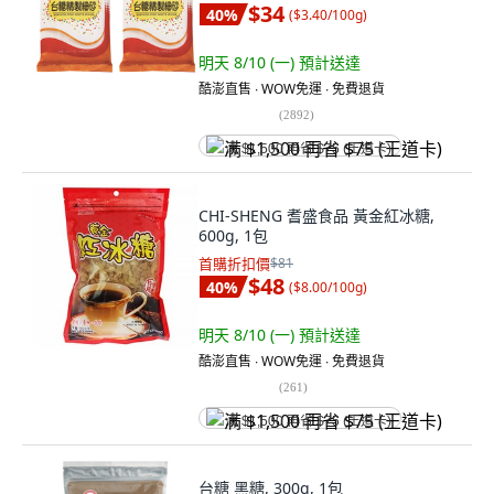
$34
40
%
(
$3.40/100g
)
明天 8/10 (一)
預計送達
酷澎直售 ∙ WOW免運 ∙ 免費退貨
(
2892
)
满 $1,500 再省 $75 (王道卡)
CHI-SHENG 耆盛食品 黃金紅冰糖,
600g, 1包
首購折扣價
$81
$48
40
%
(
$8.00/100g
)
明天 8/10 (一)
預計送達
酷澎直售 ∙ WOW免運 ∙ 免費退貨
(
261
)
满 $1,500 再省 $75 (王道卡)
台糖 黑糖, 300g, 1包