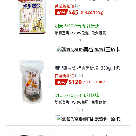
首購折扣價
$75
$45
40
%
(
$14.06/100g
)
明天 8/10 (一)
預計送達
酷澎直售 ∙ WOW免運 ∙ 免費退貨
(
7
)
满 $1,500 再省 $75 (王道卡)
埔里鎮農會 桂圓黑糖塊, 380g, 1包
首購折扣價
$200
$120
40
%
(
$31.58/100g
)
明天 8/10 (一)
預計送達
酷澎直售 ∙ WOW免運 ∙ 免費退貨
(
14
)
满 $1,500 再省 $75 (王道卡)