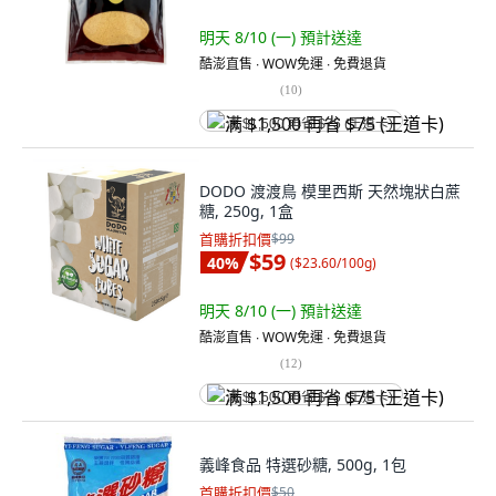
明天 8/10 (一)
預計送達
酷澎直售 ∙ WOW免運 ∙ 免費退貨
(
10
)
满 $1,500 再省 $75 (王道卡)
DODO 渡渡鳥 模里西斯 天然塊狀白蔗
糖, 250g, 1盒
首購折扣價
$99
$59
40
%
(
$23.60/100g
)
明天 8/10 (一)
預計送達
酷澎直售 ∙ WOW免運 ∙ 免費退貨
(
12
)
满 $1,500 再省 $75 (王道卡)
義峰食品 特選砂糖, 500g, 1包
首購折扣價
$50