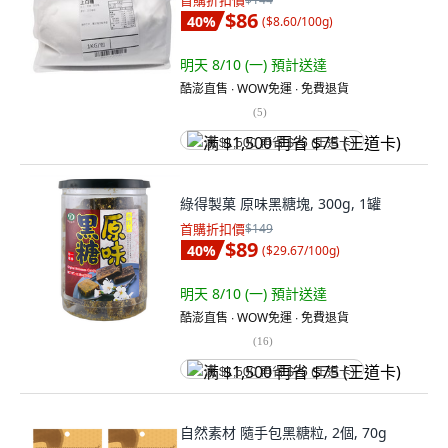
首購折扣價
$86
40
%
(
$8.60/100g
)
明天 8/10 (一)
預計送達
酷澎直售 ∙ WOW免運 ∙ 免費退貨
(
5
)
满 $1,500 再省 $75 (王道卡)
綠得製菓 原味黑糖塊, 300g, 1罐
首購折扣價
$149
$89
40
%
(
$29.67/100g
)
明天 8/10 (一)
預計送達
酷澎直售 ∙ WOW免運 ∙ 免費退貨
(
16
)
满 $1,500 再省 $75 (王道卡)
自然素材 隨手包黑糖粒, 2個, 70g