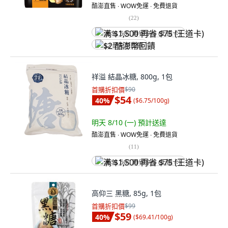
酷澎直售 ∙ WOW免運 ∙ 免費退貨
(
22
)
满 $1,500 再省 $75 (王道卡)
$2 酷澎幣回饋
祥溢 結晶冰糖, 800g, 1包
首購折扣價
$90
$54
40
%
(
$6.75/100g
)
明天 8/10 (一)
預計送達
酷澎直售 ∙ WOW免運 ∙ 免費退貨
(
11
)
满 $1,500 再省 $75 (王道卡)
高仰三 黑糖, 85g, 1包
首購折扣價
$99
$59
40
%
(
$69.41/100g
)