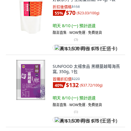
折扣後價格
$158
$70
55
%
(
$23.03/100g
)
明天 8/10 (一)
預計送達
酷澎直售 ∙ WOW免運 ∙ 免費退貨
(
3
)
满 $1,500 再省 $75 (王道卡)
SUNFOOD 太禓食品 黑糖蔓越莓海燕
窩, 350g, 1包
首購折扣價
$220
$132
40
%
(
$37.72/100g
)
明天 8/10 (一)
預計送達
酷澎直售 ∙ WOW免運 ∙ 免費退貨
(
1
)
满 $1,500 再省 $75 (王道卡)