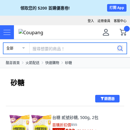
領取您的
$200
首購優惠卷!
打開 App
登入
註冊會員
客服中心
全部
酷澎首頁
火箭配送
快速購物
砂糖
砂糖
篩選器
台糖 貳號砂糖, 500g, 2包
首購折扣價
$55