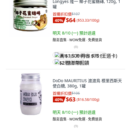
Longyes 隆一 椰子花蜜糖磚, 120g, 1
罐
首購折扣價
$107
$64
40
%
(
$53.33/100g
)
明天 8/10 (一)
預計送達
酷澎直售 ∙ WOW免運 ∙ 免費退貨
(
8
)
满 $1,500 再省 $75 (王道卡)
$2 酷澎幣回饋
DoDo MAURITIUS 渡渡鳥 模里西斯天
使白糖, 380g, 1罐
首購折扣價
$106
$63
40
%
(
$16.58/100g
)
明天 8/10 (一)
預計送達
酷澎直售 ∙ WOW免運 ∙ 免費退貨
(
9
)