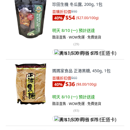
珍田生機 冬瓜露, 200g, 1包
首購折扣價
$90
$54
40
%
(
$27.00/100g
)
明天 8/10 (一)
預計送達
酷澎直售 ∙ WOW免運 ∙ 免費退貨
(
29
)
满 $1,500 再省 $75 (王道卡)
媽媽家食品 正港黑糖, 450g, 1包
首購折扣價
$60
$36
40
%
(
$8.00/100g
)
明天 8/10 (一)
預計送達
酷澎直售 ∙ WOW免運 ∙ 免費退貨
(
93
)
满 $1,500 再省 $75 (王道卡)