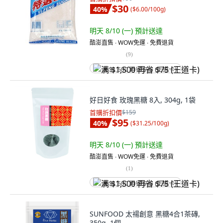
$30
40
%
(
$6.00/100g
)
明天 8/10 (一)
預計送達
酷澎直售 ∙ WOW免運 ∙ 免費退貨
(
9
)
满 $1,500 再省 $75 (王道卡)
好日好食 玫瑰黑糖 8入, 304g, 1袋
首購折扣價
$159
$95
40
%
(
$31.25/100g
)
明天 8/10 (一)
預計送達
酷澎直售 ∙ WOW免運 ∙ 免費退貨
(
1
)
满 $1,500 再省 $75 (王道卡)
SUNFOOD 太禓創意 黑糖4合1茶磚,
350g, 1個