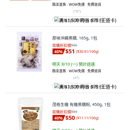
酷澎直售 ∙ WOW免運 ∙ 免費退貨
(
767
)
满 $1,500 再省 $75 (王道卡)
原味沖繩黑糖, 165g, 1包
首購折扣價
$86
$51
40
%
(
$30.91/100g
)
明天 8/10 (一)
預計送達
酷澎直售 ∙ WOW免運 ∙ 免費退貨
(
47
)
满 $1,500 再省 $75 (王道卡)
茂格生機 有機黑糖粉, 450g, 1包
首購折扣價
$84
$50
40
%
(
$11.11/100g
)