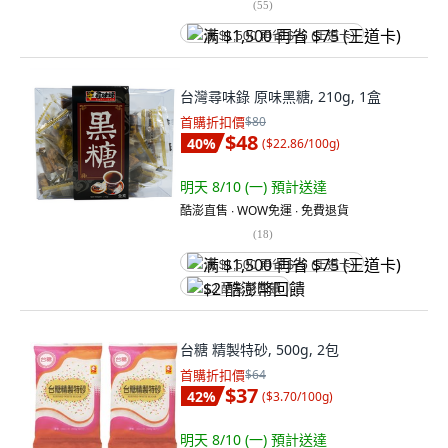
(
55
)
满 $1,500 再省 $75 (王道卡)
台灣尋味錄 原味黑糖, 210g, 1盒
首購折扣價
$80
$48
40
%
(
$22.86/100g
)
明天 8/10 (一)
預計送達
酷澎直售 ∙ WOW免運 ∙ 免費退貨
(
18
)
满 $1,500 再省 $75 (王道卡)
$2 酷澎幣回饋
台糖 精製特砂, 500g, 2包
首購折扣價
$64
$37
42
%
(
$3.70/100g
)
明天 8/10 (一)
預計送達