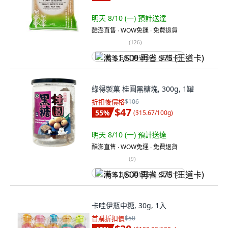
明天 8/10 (一)
預計送達
酷澎直售 ∙ WOW免運 ∙ 免費退貨
(
126
)
满 $1,500 再省 $75 (王道卡)
綠得製菓 桂圓黑糖塊, 300g, 1罐
折扣後價格
$106
$47
55
%
(
$15.67/100g
)
明天 8/10 (一)
預計送達
酷澎直售 ∙ WOW免運 ∙ 免費退貨
(
9
)
满 $1,500 再省 $75 (王道卡)
卡哇伊瓶中糖, 30g, 1入
首購折扣價
$50