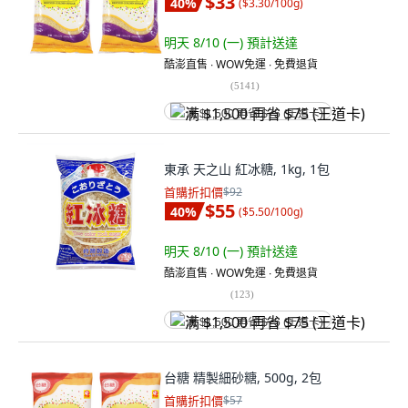
$33
40
%
(
$3.30/100g
)
明天 8/10 (一)
預計送達
酷澎直售 ∙ WOW免運 ∙ 免費退貨
(
5141
)
满 $1,500 再省 $75 (王道卡)
東承 天之山 紅冰糖, 1kg, 1包
首購折扣價
$92
$55
40
%
(
$5.50/100g
)
明天 8/10 (一)
預計送達
酷澎直售 ∙ WOW免運 ∙ 免費退貨
(
123
)
满 $1,500 再省 $75 (王道卡)
台糖 精製細砂糖, 500g, 2包
首購折扣價
$57