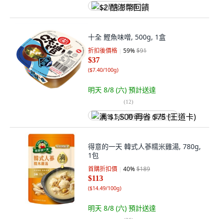
$2 酷澎幣回饋
十全 鰹魚味噌, 500g, 1盒
折扣後價格
59
%
$91
$37
(
$7.40/100g
)
明天 8/8 (六)
預計送達
(
12
)
满 $1,500 再省 $75 (王道卡)
得意的一天 韓式人蔘糯米雞湯, 780g,
1包
首購折扣價
40
%
$189
$113
(
$14.49/100g
)
明天 8/8 (六)
預計送達