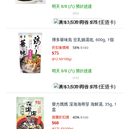
明天 8/8 (六)
預計送達
(
51
)
满 $1,500 再省 $75 (王道卡)
博多華味鳥 豆乳鍋湯底, 600g, 1個
折扣後價格
58
%
$180
$75
(
$12.50/100g
)
明天 8/8 (六)
預計送達
(
11
)
满 $1,500 再省 $75 (王道卡)
譽方媽媽 深海海帶芽 海鮮湯, 35g, 1
盒
首購折扣價
40
%
$100
$60
(
$171.43/100g
)