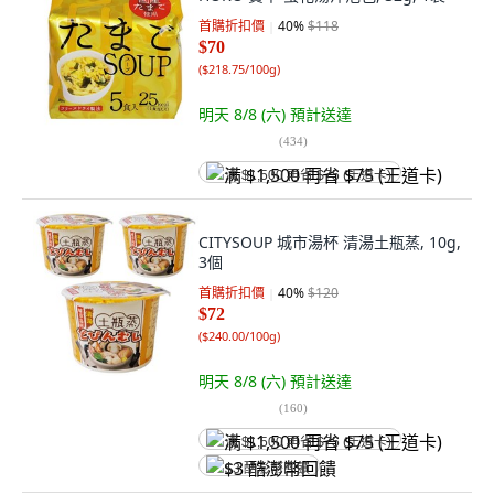
首購折扣價
40
%
$118
$70
(
$218.75/100g
)
明天 8/8 (六)
預計送達
(
434
)
满 $1,500 再省 $75 (王道卡)
CITYSOUP 城市湯杯 清湯土瓶蒸, 10g,
3個
首購折扣價
40
%
$120
$72
(
$240.00/100g
)
明天 8/8 (六)
預計送達
(
160
)
满 $1,500 再省 $75 (王道卡)
$3 酷澎幣回饋