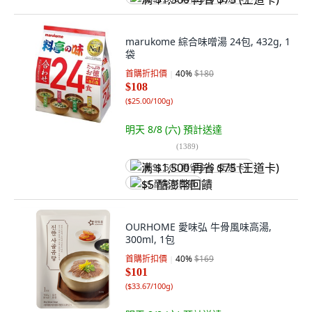
marukome 綜合味噌湯 24包, 432g, 1
袋
首購折扣價
40
%
$180
$108
(
$25.00/100g
)
明天 8/8 (六)
預計送達
(
1389
)
满 $1,500 再省 $75 (王道卡)
$5 酷澎幣回饋
OURHOME 愛味弘 牛骨風味高湯,
300ml, 1包
首購折扣價
40
%
$169
$101
(
$33.67/100g
)