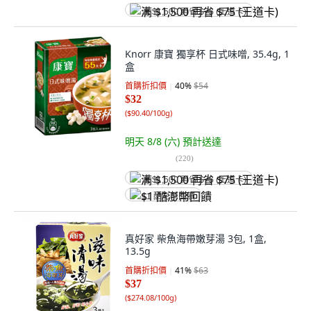
满 $1,500 再省 $75 (王道卡)
Knorr 康寶 獨享杯 日式味噌, 35.4g, 1
盒
首購折扣價
40
%
$54
$32
(
$90.40/100g
)
明天 8/8 (六)
預計送達
(
220
)
满 $1,500 再省 $75 (王道卡)
$1 酷澎幣回饋
真好家 柴魚海帶嫩芽湯 3包, 1盒,
13.5g
首購折扣價
41
%
$63
$37
(
$274.08/100g
)