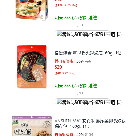
(
$136.36/100g
)
明天 8/8 (六)
預計送達
(
10
)
满 $1,500 再省 $75 (王道卡)
自然緣素 薑母鴨火鍋湯底, 60g, 1個
折扣後價格
56
%
$66
$29
(
$48.33/100g
)
明天 8/8 (六)
預計送達
(
21
)
满 $1,500 再省 $75 (王道卡)
ANSHIN-MAI 安心米 鹿尾菜即食炊飯
保存包, 100g, 1包
首購折扣價
40
%
$154