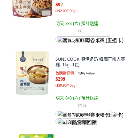
$92
(
$92.00/100g
)
明天 8/8 (六)
預計送達
(
3
)
满 $1,500 再省 $75 (王道卡)
SUNI COOK 順伊奶奶 韓國正宗人蔘
雞, 1kg, 1包
首購折扣價
40
%
$499
$299
(
$29.90/100g
)
明天 8/8 (六)
預計送達
(
710
)
满 $1,500 再省 $75 (王道卡)
$13 酷澎幣回饋