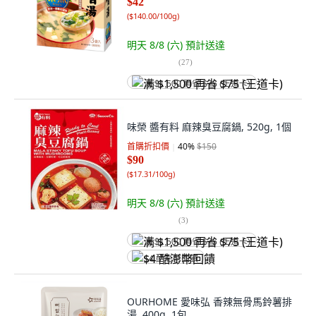
$42
(
$140.00/100g
)
明天 8/8 (六)
預計送達
(
27
)
满 $1,500 再省 $75 (王道卡)
味榮 醬有料 麻辣臭豆腐鍋, 520g, 1個
首購折扣價
40
%
$150
$90
(
$17.31/100g
)
明天 8/8 (六)
預計送達
(
3
)
满 $1,500 再省 $75 (王道卡)
$4 酷澎幣回饋
OURHOME 愛味弘 香辣無骨馬鈴薯排
湯, 400g, 1包