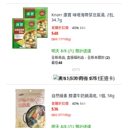
Knorr 康寶 味噌海帶芽豆腐湯, 2包,
34.7g
首購折扣價
40
%
$81
$48
(
$69.17/100g
)
明天 8/8 (六)
預計送達
全新商品
,
盒損福利品 – 全新未開封
(2)
最低
48
(
217
)
满 $1,500 再省 $75 (王道卡)
自然緣素 醇濃牛奶鍋湯底, 1個, 58g
首購折扣價
40
%
$61
$36
(
$62.07/100g
)
明天 8/8 (六)
預計送達