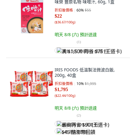
味榮 豐原名物 味噌汁, 60g, 1盒
折扣後價格
60
%
$55
$22
(
$36.67/100g
)
明天 8/8 (六)
預計送達
(
1
)
满 $1,500 再省 $75 (王道卡)
IRIS FOODS 低溫製法微波白飯,
200g, 40盒
折扣後價格
10
%
$1,995
$1,795
(
$22.44/100g
)
明天 8/8 (六)
預計送達
(
2
)
最高再省 $90 (王道卡)
$45 酷澎幣回饋