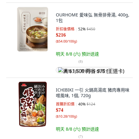
OURHOME 愛味弘 無骨排骨湯, 400g,
1包
折扣後價格
52
%
$450
$216
(
$54.00/100g
)
明天 8/8 (六)
預計送達
(
8
)
满 $1,500 再省 $75 (王道卡)
ICHIBIKI 一引 火鍋高湯底 豬肉專用味
噌風味, 1個, 720g
首購折扣價
40
%
$124
$74
(
$10.28/100g
)
明天 8/8 (六)
預計送達
(
7
)