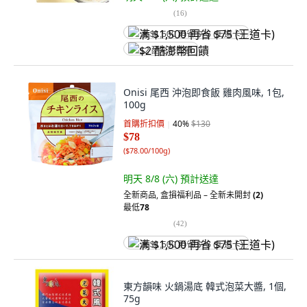
(
16
)
满 $1,500 再省 $75 (王道卡)
$2 酷澎幣回饋
Onisi 尾西 沖泡即食飯 雞肉風味, 1包,
100g
首購折扣價
40
%
$130
$78
(
$78.00/100g
)
明天 8/8 (六)
預計送達
全新商品
,
盒損福利品 – 全新未開封
(2)
最低
78
(
42
)
满 $1,500 再省 $75 (王道卡)
東方韻味 火鍋湯底 韓式泡菜大醬, 1個,
75g