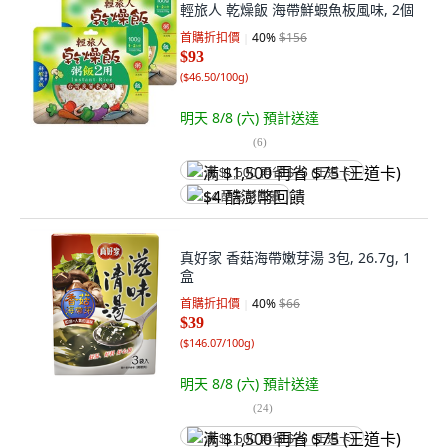
輕旅人 乾燥飯 海帶鮮蝦魚板風味, 2個
首購折扣價
40
%
$156
$93
(
$46.50/100g
)
明天 8/8 (六)
預計送達
(
6
)
满 $1,500 再省 $75 (王道卡)
$4 酷澎幣回饋
真好家 香菇海帶嫩芽湯 3包, 26.7g, 1
盒
首購折扣價
40
%
$66
$39
(
$146.07/100g
)
明天 8/8 (六)
預計送達
(
24
)
满 $1,500 再省 $75 (王道卡)