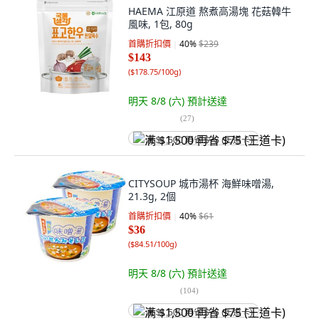
HAEMA 江原道 熬煮高湯塊 花菇韓牛
風味, 1包, 80g
首購折扣價
40
%
$239
$143
(
$178.75/100g
)
明天 8/8 (六)
預計送達
(
27
)
满 $1,500 再省 $75 (王道卡)
CITYSOUP 城市湯杯 海鮮味噌湯,
21.3g, 2個
首購折扣價
40
%
$61
$36
(
$84.51/100g
)
明天 8/8 (六)
預計送達
(
104
)
满 $1,500 再省 $75 (王道卡)