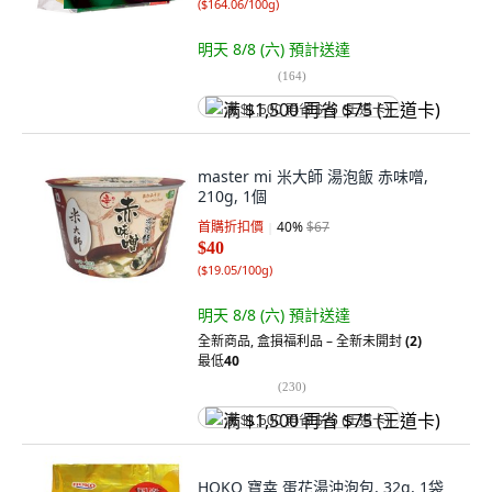
(
$164.06/100g
)
明天 8/8 (六)
預計送達
(
164
)
满 $1,500 再省 $75 (王道卡)
master mi 米大師 湯泡飯 赤味噌,
210g, 1個
首購折扣價
40
%
$67
$40
(
$19.05/100g
)
明天 8/8 (六)
預計送達
全新商品
,
盒損福利品 – 全新未開封
(2)
最低
40
(
230
)
满 $1,500 再省 $75 (王道卡)
HOKO 寶幸 蛋花湯沖泡包, 32g, 1袋