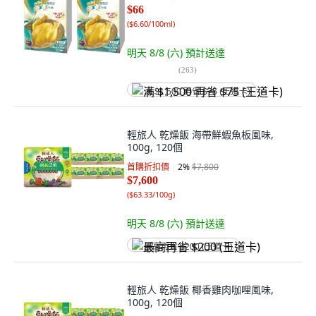
$66
(
$6.60/100ml
)
明天 8/8 (六)
預計送達
(
263
)
满 $1,500 再省 $75 (王道卡)
輕旅人 乾燥飯 海帶鮮蝦魚板風味,
100g, 120個
首購折扣價
2
%
$7,800
$7,600
(
$63.33/100g
)
明天 8/8 (六)
預計送達
最高再省 $200 (王道卡)
輕旅人 乾燥飯 椰香雞肉咖哩風味,
100g, 120個