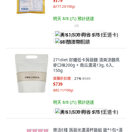
$179
(
$177.23/100g
)
明天 8/8 (六)
預計送達
(
3
)
满 $1,500 再省 $75 (王道卡)
$8 酷澎幣回饋
271diet 好纖低卡蒟蒻麵 清爽涼麵燕
麥口味200g + 南瓜濃湯13g, 6入,
150g
首購折扣價
21
%
$939
$739
(
$82.11/100g
)
明天 8/8 (六)
預計送達
满 $1,500 再省 $75 (王道卡)
樂活E棧 蒟蒻米濃湯杯飯組 飯*1包+湯