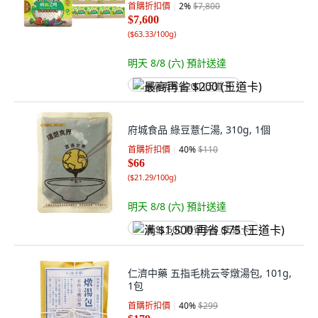
首購折扣價
2
%
$7,800
$7,600
(
$63.33/100g
)
明天 8/8 (六)
預計送達
最高再省 $200 (王道卡)
府城食品 綠豆薏仁湯, 310g, 1個
首購折扣價
40
%
$110
$66
(
$21.29/100g
)
明天 8/8 (六)
預計送達
满 $1,500 再省 $75 (王道卡)
仁濟中藥 五指毛桃云苓燉湯包, 101g,
1包
首購折扣價
40
%
$299