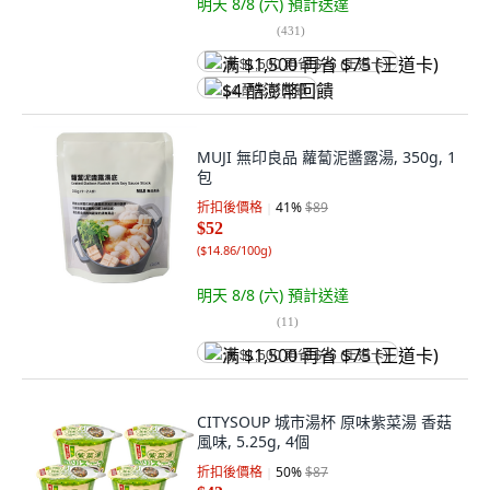
明天 8/8 (六)
預計送達
(
431
)
满 $1,500 再省 $75 (王道卡)
$4 酷澎幣回饋
MUJI 無印良品 蘿蔔泥醬露湯, 350g, 1
包
折扣後價格
41
%
$89
$52
(
$14.86/100g
)
明天 8/8 (六)
預計送達
(
11
)
满 $1,500 再省 $75 (王道卡)
CITYSOUP 城市湯杯 原味紫菜湯 香菇
風味, 5.25g, 4個
折扣後價格
50
%
$87