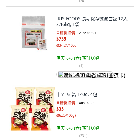
(
26
)
IRIS FOODS 長期保存微波白飯 12入,
2.16kg, 1袋
首購折扣價
21
%
$939
$739
(
$34.21/100g
)
明天 8/8 (六)
預計送達
(
4
)
满 $1,500 再省 $75 (王道卡)
十全 味噌, 140g, 4包
首購折扣價
40
%
$59
$35
(
$6.25/100g
)
明天 8/8 (六)
預計送達
(
231
)