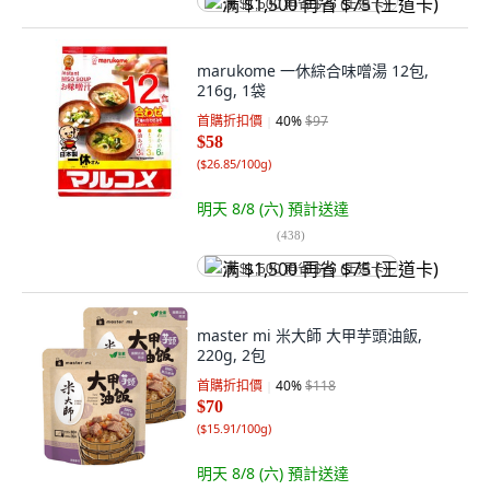
满 $1,500 再省 $75 (王道卡)
marukome 一休綜合味噌湯 12包,
216g, 1袋
首購折扣價
40
%
$97
$58
(
$26.85/100g
)
明天 8/8 (六)
預計送達
(
438
)
满 $1,500 再省 $75 (王道卡)
master mi 米大師 大甲芋頭油飯,
220g, 2包
首購折扣價
40
%
$118
$70
(
$15.91/100g
)
明天 8/8 (六)
預計送達