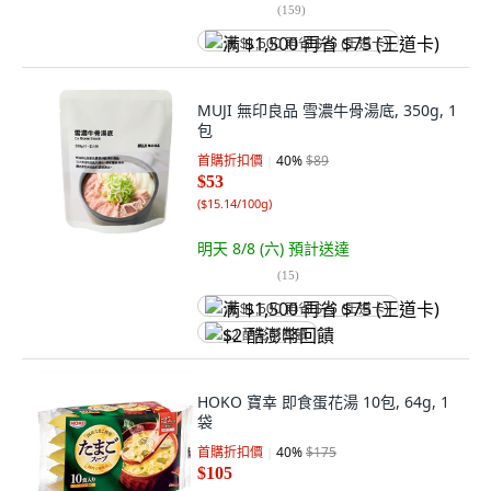
(
159
)
满 $1,500 再省 $75 (王道卡)
MUJI 無印良品 雪濃牛骨湯底, 350g, 1
包
首購折扣價
40
%
$89
$53
(
$15.14/100g
)
明天 8/8 (六)
預計送達
(
15
)
满 $1,500 再省 $75 (王道卡)
$2 酷澎幣回饋
HOKO 寶幸 即食蛋花湯 10包, 64g, 1
袋
首購折扣價
40
%
$175
$105