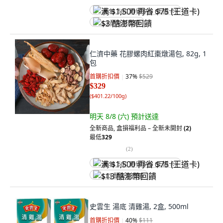
满 $1,500 再省 $75 (王道卡)
$3 酷澎幣回饋
仁濟中藥 花膠螺肉紅棗燉湯包, 82g, 1
包
首購折扣價
37
%
$529
$329
(
$401.22/100g
)
明天 8/8 (六)
預計送達
全新商品
,
盒損福利品 – 全新未開封
(2)
最低
329
(
2
)
满 $1,500 再省 $75 (王道卡)
$13 酷澎幣回饋
史雲生 湯底 清雞湯, 2盒, 500ml
首購折扣價
40
%
$111