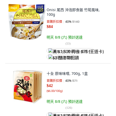
Onisi 尾西 沖泡即食飯 竹筍風味,
100g
首購折扣價
40
%
$140
$84
明天 8/8 (六)
預計送達
(
53
)
满 $1,500 再省 $75 (王道卡)
$3 酷澎幣回饋
十全 原味味噌, 700g, 1盒
首購折扣價
40
%
$71
$42
(
$6.00/100g
)
明天 8/8 (六)
預計送達
(
126
)
满 $1,500 再省 $75 (王道卡)