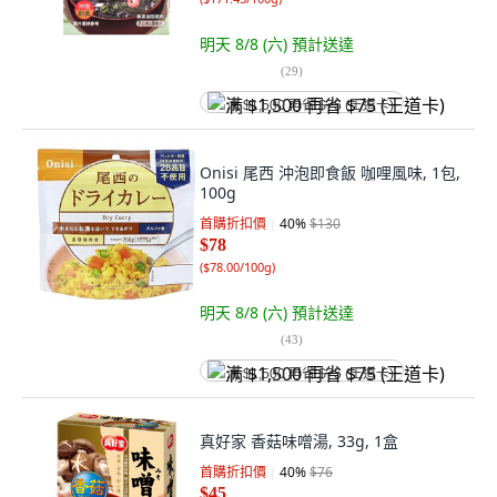
明天 8/8 (六)
預計送達
(
29
)
满 $1,500 再省 $75 (王道卡)
Onisi 尾西 沖泡即食飯 咖哩風味, 1包,
100g
首購折扣價
40
%
$130
$78
(
$78.00/100g
)
明天 8/8 (六)
預計送達
(
43
)
满 $1,500 再省 $75 (王道卡)
真好家 香菇味噌湯, 33g, 1盒
首購折扣價
40
%
$76
$45