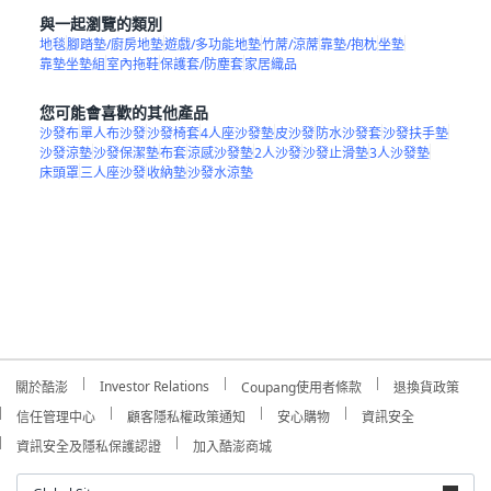
與一起瀏覽的類別
地毯
腳踏墊/廚房地墊
遊戲/多功能地墊
竹蓆/涼蓆
靠墊/抱枕
坐墊
靠墊坐墊組
室內拖鞋
保護套/防塵套
家居織品
您可能會喜歡的其他產品
沙發布
單人布沙發
沙發椅套
4人座沙發墊
皮沙發
防水沙發套
沙發扶手墊
沙發涼墊
沙發保潔墊
布套
涼感沙發墊
2人沙發
沙發止滑墊
3人沙發墊
床頭罩
三人座沙發
收納墊
沙發水涼墊
Investor Relations
關於酷澎
Coupang使用者條款
退換貨政策
信任管理中心
顧客隱私權政策通知
安心購物
資訊安全
資訊安全及隱私保護認證
加入酷澎商城