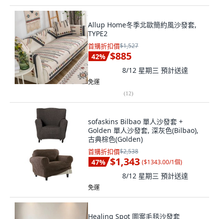
Allup Home冬季北歐簡約風沙發套,
TYPE2
首購折扣價
$1,527
$885
42
%
8/12 星期三
預計送達
免運
(
12
)
sofaskins Bilbao 單人沙發套 +
Golden 單人沙發套, 深灰色(Bilbao),
古典棕色(Golden)
首購折扣價
$2,538
$1,343
47
%
(
$1343.00/1個
)
8/12 星期三
預計送達
免運
Healing Spot 圖案毛毯沙發套