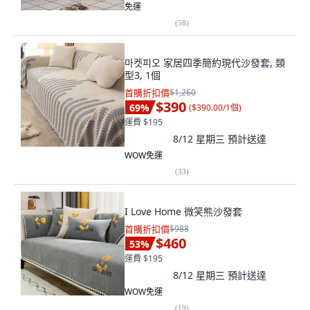
免運
(
58
)
마켓피오 家居四季簡約現代沙發套, 類
型3, 1個
首購折扣價
$1,260
$390
69
%
(
$390.00/1個
)
運費 $195
8/12 星期三
預計送達
WOW免運
(
33
)
I Love Home 微笑熊沙發套
首購折扣價
$988
$460
53
%
運費 $195
8/12 星期三
預計送達
WOW免運
(
19
)