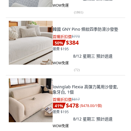
WOW免運
(
1861
)
韓國 GNY Pino 條紋四季防滑沙發墊
首購折扣價
$773
$384
50
%
運費 $195
8/12 星期三
預計送達
WOW免運
(
72
)
lovinglab Flexia 高彈力萬用沙發套,
象牙白, 1個
首購折扣價
$817
$478
41
%
(
$478.00/1個
)
運費 $195
8/12 星期三
預計送達
WOW免運