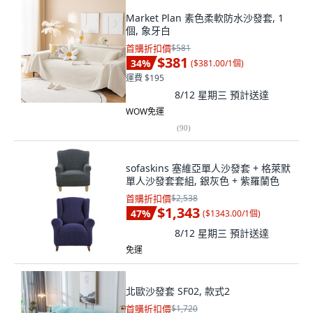
Market Plan 素色柔軟防水沙發套, 1
個, 象牙白
首購折扣價
$581
$381
34
%
(
$381.00/1個
)
運費 $195
8/12 星期三
預計送達
WOW免運
(
90
)
sofaskins 塞維亞單人沙發套 + 格萊默
單人沙發套套組, 銀灰色 + 紫羅蘭色
首購折扣價
$2,538
$1,343
47
%
(
$1343.00/1個
)
8/12 星期三
預計送達
免運
北歐沙發套 SF02, 款式2
首購折扣價
$1,720