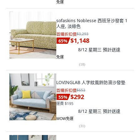
免運
sofaskins Noblesse 西班牙沙發套 1
人座, 淡綠色
首購折扣價
$3,293
$1,148
65
%
8/12 星期三
預計送達
免運
(
18
)
LOVINGLAB 人字紋風鈴防滑沙發墊
首購折扣價
$653
$292
55
%
運費 $195
8/12 星期三
預計送達
WOW免運
(
31
)