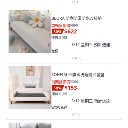
(
21
)
BEORA 防刮防滑防水沙發墊
首購折扣價
$890
$622
30
%
運費 $195
8/12 星期三
預計送達
免運
(
1492
)
SOHEIM 四季水洗絎縫沙發墊
首購折扣價
$366
$153
58
%
運費 $195
8/12 星期三
預計送達
WOW免運
(
315
)