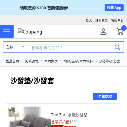
領取您的
$200
首購優惠卷!
打開 App
登入
註冊會員
客服中心
全部
酷澎首頁
火箭跨境
室內家居
地毯/靠墊/室內拖鞋
沙發墊/沙發套
沙發墊/沙發套
篩選器
The Zari 水洗沙發墊
首購折扣價
$380