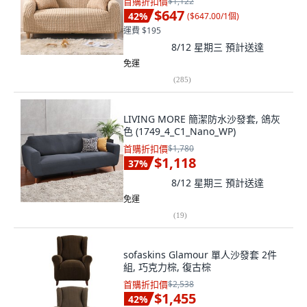
首購折扣價
$1,122
$647
42
%
(
$647.00/1個
)
運費 $195
8/12 星期三
預計送達
免運
(
285
)
LIVING MORE 簡潔防水沙發套, 鴿灰
色 (1749_4_C1_Nano_WP)
首購折扣價
$1,780
$1,118
37
%
8/12 星期三
預計送達
免運
(
19
)
sofaskins Glamour 單人沙發套 2件
組, 巧克力棕, 復古棕
首購折扣價
$2,538
$1,455
42
%