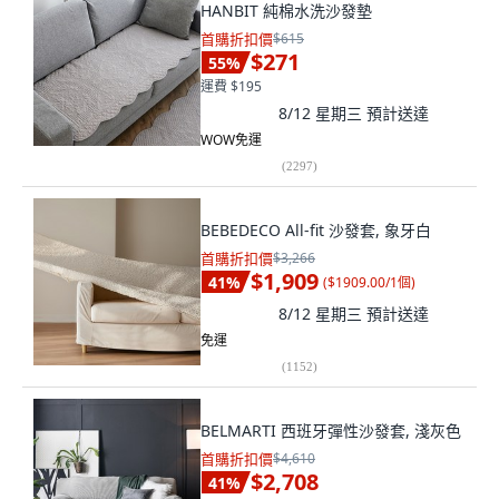
HANBIT 純棉水洗沙發墊
首購折扣價
$615
$271
55
%
運費 $195
8/12 星期三
預計送達
WOW免運
(
2297
)
BEBEDECO All-fit 沙發套, 象牙白
首購折扣價
$3,266
$1,909
41
%
(
$1909.00/1個
)
8/12 星期三
預計送達
免運
(
1152
)
BELMARTI 西班牙彈性沙發套, 淺灰色
首購折扣價
$4,610
$2,708
41
%