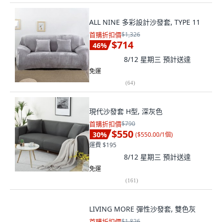
ALL NINE 多彩設計沙發套, TYPE 11
首購折扣價
$1,326
$714
46
%
8/12 星期三
預計送達
免運
(
64
)
現代沙發套 H型, 深灰色
首購折扣價
$790
$550
30
%
(
$550.00/1個
)
運費 $195
8/12 星期三
預計送達
免運
(
161
)
LIVING MORE 彈性沙發套, 雙色灰
首購折扣價
$1,826