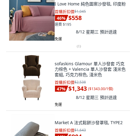
I Love Home 純色圖案沙發毯, 印度粉
首購折扣價
$1,045
$558
46
%
運費 $195
8/12 星期三
預計送達
免運
(
1
)
sofaskins Glamour 單人沙發套 巧克
力棕色 + Valencia 單人沙發套 淺米色
套組, 巧克力棕色, 淺米色
首購折扣價
$2,538
$1,343
47
%
(
$1343.00/1個
)
8/12 星期三
預計送達
免運
Market A 法式鬆餅沙發罩毯, TYPE2
首購折扣價
$1,643