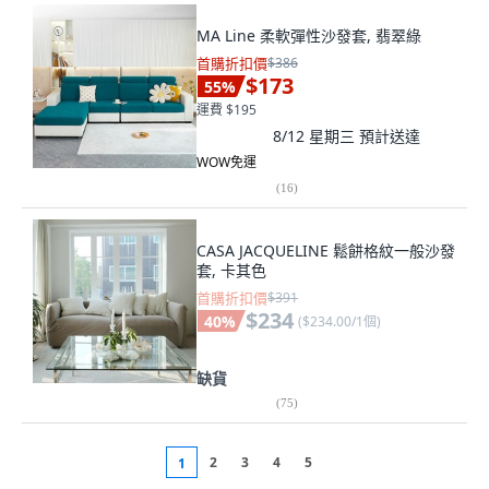
MA Line 柔軟彈性沙發套, 翡翠綠
首購折扣價
$386
$173
55
%
運費 $195
8/12 星期三
預計送達
WOW免運
(
16
)
CASA JACQUELINE 鬆餅格紋一般沙發
套, 卡其色
首購折扣價
$391
$234
40
%
(
$234.00/1個
)
缺貨
(
75
)
2
3
4
5
1