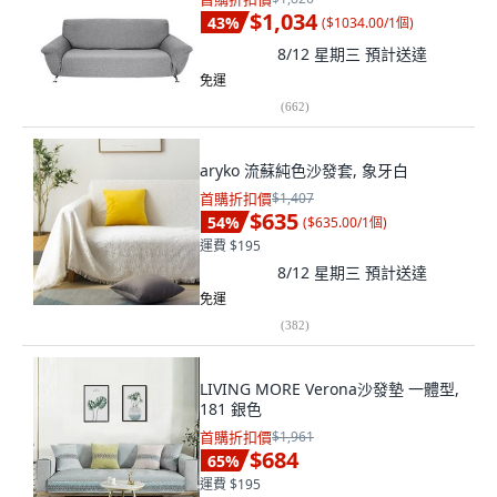
$1,034
43
%
(
$1034.00/1個
)
8/12 星期三
預計送達
免運
(
662
)
aryko 流蘇純色沙發套, 象牙白
首購折扣價
$1,407
$635
54
%
(
$635.00/1個
)
運費 $195
8/12 星期三
預計送達
免運
(
382
)
LIVING MORE Verona沙發墊 一體型,
181 銀色
首購折扣價
$1,961
$684
65
%
運費 $195