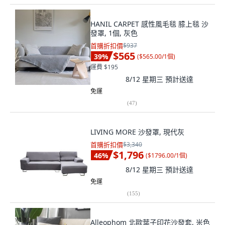
HANIL CARPET 感性風毛毯 膝上毯 沙
發罩, 1個, 灰色
首購折扣價
$937
$565
39
%
(
$565.00/1個
)
運費 $195
8/12 星期三
預計送達
免運
(
47
)
LIVING MORE 沙發罩, 現代灰
首購折扣價
$3,340
$1,796
46
%
(
$1796.00/1個
)
8/12 星期三
預計送達
免運
(
155
)
Alleophom 北歐葉子印花沙發套, 米色