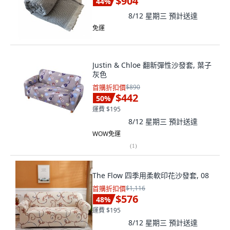
$904
44
%
8/12 星期三
預計送達
免運
Justin & Chloe 翻新彈性沙發套, 葉子
灰色
首購折扣價
$890
$442
50
%
運費 $195
8/12 星期三
預計送達
WOW免運
(
1
)
The Flow 四季用柔軟印花沙發套, 08
首購折扣價
$1,116
$576
48
%
運費 $195
8/12 星期三
預計送達