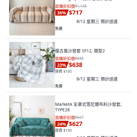
首購折扣價
$1,128
$717
36
%
8/12 星期三
預計送達
免運
復古風沙發套 SF12, 類型2
首購折扣價
$838
$638
23
%
運費 $195
8/12 星期三
預計送達
免運
MarketA 全罩式雪尼爾布料沙發套,
TYPE28
首購折扣價
$827
$627
24
%
運費 $195