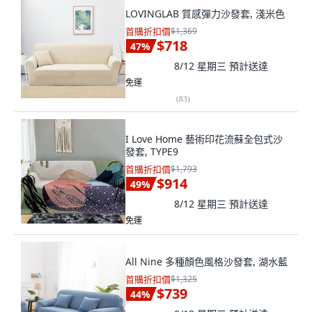
LOVINGLAB 質感彈力沙發套, 淺米色
首購折扣價
$1,369
$718
47
%
8/12 星期三
預計送達
免運
(
83
)
I Love Home 藝術印花流蘇全包式沙
發套, TYPE9
首購折扣價
$1,793
$914
49
%
8/12 星期三
預計送達
免運
All Nine 多種顏色風格沙發套, 湖水藍
首購折扣價
$1,325
$739
44
%