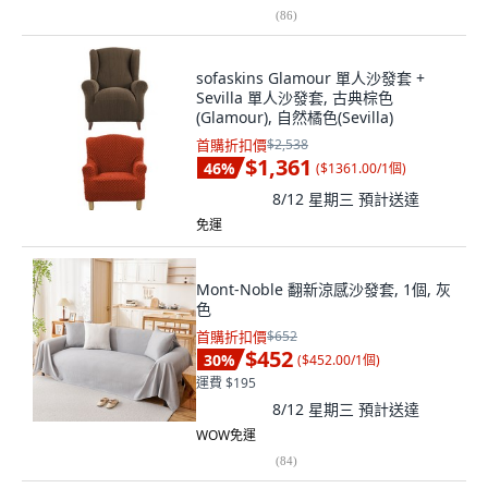
(
86
)
sofaskins Glamour 單人沙發套 +
Sevilla 單人沙發套, 古典棕色
(Glamour), 自然橘色(Sevilla)
首購折扣價
$2,538
$1,361
46
%
(
$1361.00/1個
)
8/12 星期三
預計送達
免運
Mont-Noble 翻新涼感沙發套, 1個, 灰
色
首購折扣價
$652
$452
30
%
(
$452.00/1個
)
運費 $195
8/12 星期三
預計送達
WOW免運
(
84
)