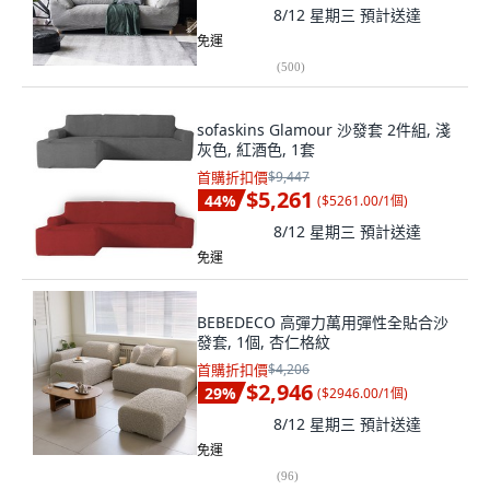
8/12 星期三
預計送達
免運
(
500
)
sofaskins Glamour 沙發套 2件組, 淺
灰色, 紅酒色, 1套
首購折扣價
$9,447
$5,261
44
%
(
$5261.00/1個
)
8/12 星期三
預計送達
免運
BEBEDECO 高彈力萬用彈性全貼合沙
發套, 1個, 杏仁格紋
首購折扣價
$4,206
$2,946
29
%
(
$2946.00/1個
)
8/12 星期三
預計送達
免運
(
96
)