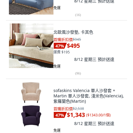
8/12 星期三
預計送達
免運
(
16
)
北歐風沙發墊, 卡其色
首購折扣價
$945
$495
47
%
運費 $195
8/12 星期三
預計送達
免運
(
96
)
sofaskins Valencia 單人沙發套 +
Martin 單人沙發套, 淺米色(Valencia),
紫羅蘭色(Martin)
首購折扣價
$2,538
$1,343
47
%
(
$1343.00/1個
)
8/12 星期三
預計送達
免運