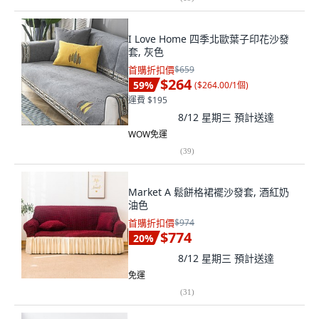
I Love Home 四季北歐葉子印花沙發
套, 灰色
首購折扣價
$659
$264
59
%
(
$264.00/1個
)
運費 $195
8/12 星期三
預計送達
WOW免運
(
39
)
Market A 鬆餅格裙襬沙發套, 酒紅奶
油色
首購折扣價
$974
$774
20
%
8/12 星期三
預計送達
免運
(
31
)