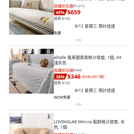
首購折扣價
$1,212
$659
45
%
運費 $195
8/12 星期三
預計送達
免運
(
19
)
allode 風車圖案柔軟沙發套, 1個, 04
淺灰色
首購折扣價
$546
$346
36
%
(
$346.00/1個
)
運費 $195
8/12 星期三
預計送達
WOW免運
(
24
)
LOVINGLAB Mercia 鬆餅格沙發套, 米
色, 1個