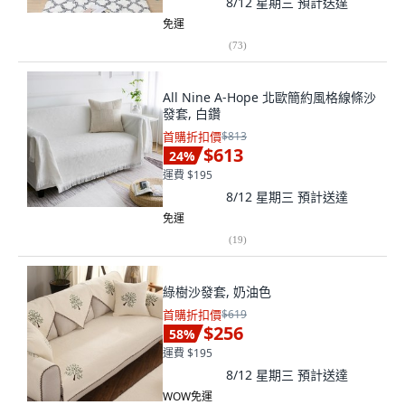
8/12 星期三
預計送達
免運
(
73
)
All Nine A-Hope 北歐簡約風格線條沙
發套, 白鑽
首購折扣價
$813
$613
24
%
運費 $195
8/12 星期三
預計送達
免運
(
19
)
綠樹沙發套, 奶油色
首購折扣價
$619
$256
58
%
運費 $195
8/12 星期三
預計送達
WOW免運