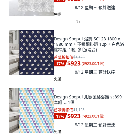
8/12 星期三
預計送達
免運
(
1
)
Design Soopul 浴簾 SC123 1800 x
1880 mm + 不鏽鋼掛環 12p + 白色浴
簾桿組, 1套, 多色(混合)
首購折扣價
$1,123
$923
17
%
(
$923.00/1個
)
8/12 星期三
預計送達
免運
Design Soopul 北歐風格浴簾 sc899
套組 L, 1個
首購折扣價
$1,123
$923
17
%
(
$923.00/1個
)
8/12 星期三
預計送達
免運