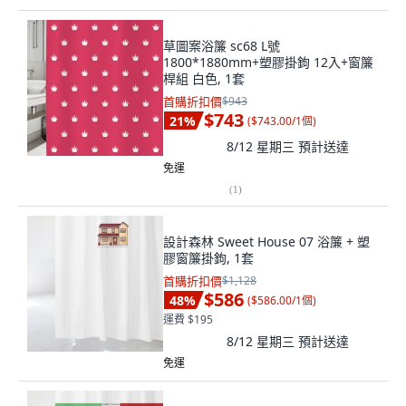
草圖案浴簾 sc68 L號
1800*1880mm+塑膠掛鉤 12入+窗簾
桿組 白色, 1套
首購折扣價
$943
$743
21
%
(
$743.00/1個
)
8/12 星期三
預計送達
免運
(
1
)
設計森林 Sweet House 07 浴簾 + 塑
膠窗簾掛鉤, 1套
首購折扣價
$1,128
$586
48
%
(
$586.00/1個
)
運費 $195
8/12 星期三
預計送達
免運