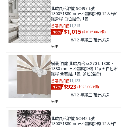
北歐風格浴簾 SC497 L號
1800*1880mm+不鏽鋼掛鉤 12入+窗
簾掛桿 白色組合, 1套
首購折扣價
$1,215
$1,015
16
%
(
$1015.00/1個
)
8/12 星期三
預計送達
免運
樹叢 浴簾 北歐風格 sc270 L 1800 x
1880 mm + 不鏽鋼掛環 12p + 白色浴
簾桿 全套組, 1套, 多色(混合)
首購折扣價
$1,123
$923
17
%
(
$923.00/1個
)
8/12 星期三
預計送達
免運
北歐風格浴簾 SC442 L號
1800*1880mm+不鏽鋼掛鉤 12入+白