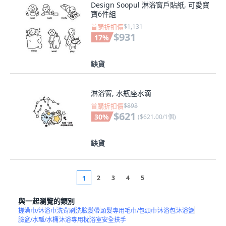
Design Soopul 淋浴窗戶貼紙, 可愛寶
寶6件組
首購折扣價
$1,131
$931
17
%
缺貨
淋浴窗, 水瓶座水滴
首購折扣價
$893
$621
30
%
(
$621.00/1個
)
缺貨
2
3
4
5
1
與一起瀏覽的類別
搓澡巾/沐浴巾
洗背刷
洗臉髮帶
頭髮專用毛巾/包頭巾
沐浴包
沐浴籃
臉盆/水瓢/水桶
沐浴專用枕
浴室安全扶手