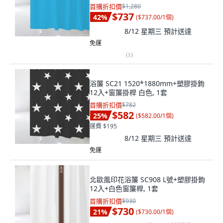
首購折扣價
$1,280
$737
42
%
(
$737.00/1個
)
8/12 星期三
預計送達
免運
(
1
)
浴簾 SC21 1520*1880mm+塑膠掛鉤
12入+窗簾掛桿 白色, 1套
首購折扣價
$782
$582
25
%
(
$582.00/1個
)
運費 $195
8/12 星期三
預計送達
免運
北歐風印花浴簾 SC908 L號+塑膠掛鉤
12入+白色窗簾桿, 1套
首購折扣價
$930
$730
21
%
(
$730.00/1個
)