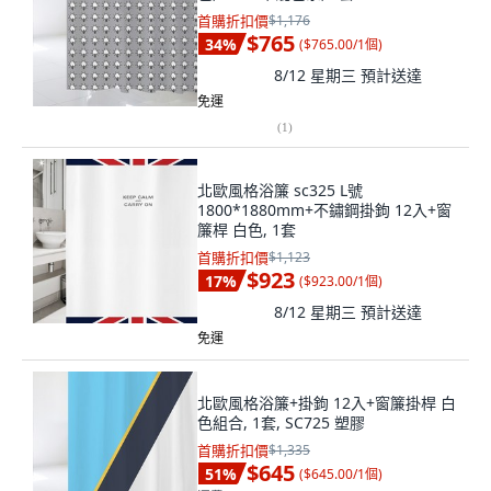
首購折扣價
$1,176
$765
34
%
(
$765.00/1個
)
8/12 星期三
預計送達
免運
(
1
)
北歐風格浴簾 sc325 L號
1800*1880mm+不鏽鋼掛鉤 12入+窗
簾桿 白色, 1套
首購折扣價
$1,123
$923
17
%
(
$923.00/1個
)
8/12 星期三
預計送達
免運
北歐風格浴簾+掛鉤 12入+窗簾掛桿 白
色組合, 1套, SC725 塑膠
首購折扣價
$1,335
$645
51
%
(
$645.00/1個
)