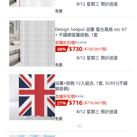
8/12 星期三
預計送達
免運
Design Soopul 浴簾 復古風格 vsc 67
+ 不鏽鋼窗簾掛鉤, 1套
首購折扣價
$1,410
$730
48
%
(
$730.00/1個
)
8/12 星期三
預計送達
免運
浴簾+掛鉤 12入組合, 1套, SC651(不鏽
鋼掛鉤)
首購折扣價
$916
$716
21
%
(
$716.00/1個
)
8/12 星期三
預計送達
免運
(
1
)