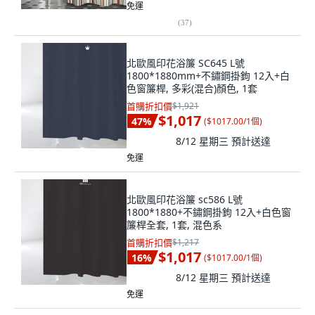
免運
(
37
)
北歐風印花浴簾 SC645 L號
1800*1880mm+不鏽鋼掛鉤 12入+白
色窗簾桿, 多彩(混合)顏色, 1套
首購折扣價
$1,921
$1,017
47
%
(
$1017.00/1個
)
8/12 星期三
預計送達
免運
北歐風印花浴簾 sc586 L號
1800*1880+不鏽鋼掛鉤 12入+白色窗
簾桿全套, 1套, 混色系
首購折扣價
$1,217
$1,017
16
%
(
$1017.00/1個
)
8/12 星期三
預計送達
免運