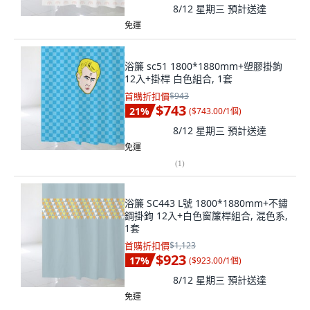
8/12 星期三
預計送達
免運
浴簾 sc51 1800*1880mm+塑膠掛鉤
12入+掛桿 白色組合, 1套
首購折扣價
$943
$743
21
%
(
$743.00/1個
)
8/12 星期三
預計送達
免運
(
1
)
浴簾 SC443 L號 1800*1880mm+不鏽
鋼掛鉤 12入+白色窗簾桿組合, 混色系,
1套
首購折扣價
$1,123
$923
17
%
(
$923.00/1個
)
8/12 星期三
預計送達
免運