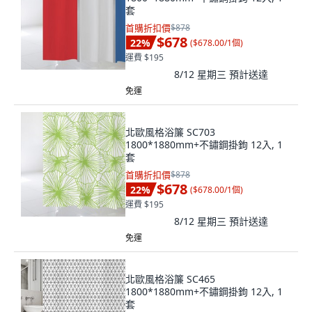
套
首購折扣價
$878
$678
22
%
(
$678.00/1個
)
運費 $195
8/12 星期三
預計送達
免運
北歐風格浴簾 SC703
1800*1880mm+不鏽鋼掛鉤 12入, 1
套
首購折扣價
$878
$678
22
%
(
$678.00/1個
)
運費 $195
8/12 星期三
預計送達
免運
北歐風格浴簾 SC465
1800*1880mm+不鏽鋼掛鉤 12入, 1
套