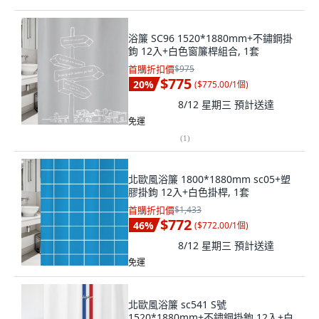
浴簾 SC96 1520*1880mm+不鏽鋼掛
鉤 12入+白色窗簾桿組合, 1套
首購折扣價
$975
$775
20
%
(
$775.00/1個
)
8/12 星期三
預計送達
免運
(
1
)
北歐風浴簾 1800*1880mm sc05+塑
膠掛鉤 12入+白色掛桿, 1套
首購折扣價
$1,433
$772
46
%
(
$772.00/1個
)
8/12 星期三
預計送達
免運
北歐風浴簾 sc541 S號
1520*1880mm+不鏽鋼掛鉤 12入+白