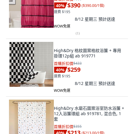
$390
40
%
(
$390.00/1個
)
運費 $195
8/12 星期三
預計送達
WOW免運
(
1
)
High&Dry 格紋圖案格紋浴簾 + 專用
掛環12p組 ab 919771
首購折扣價
$433
$259
40
%
運費 $195
8/12 星期三
預計送達
WOW免運
High&Dry 水磨石圖案浴室防水浴簾 +
12入浴簾環組 ab 919781, 混合色, 1
套
首購折扣價
$355
$213
40
%
(
$213.00/1個
)