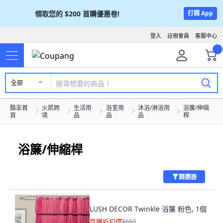
領取您的
$200
首購優惠卷!
打開 App
登入
註冊會員
客服中心
全部
酷澎首
火箭跨
生活用
浴室用
沐浴/淋浴用
浴簾/伸縮
頁
境
品
品
品
桿
浴簾/伸縮桿
篩選器
LUSH DECOR Twinkle 浴簾 粉色, 1個
首購折扣價
$660