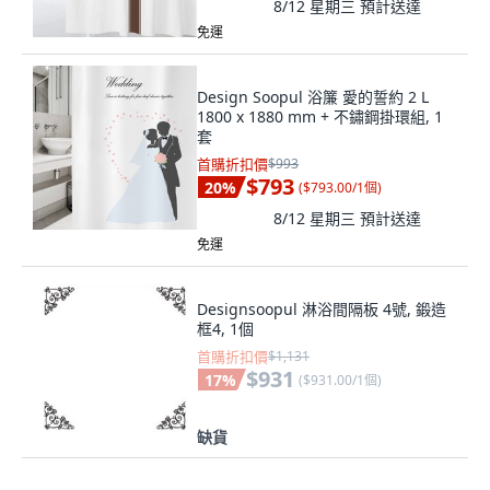
8/12 星期三
預計送達
免運
Design Soopul 浴簾 愛的誓約 2 L
1800 x 1880 mm + 不鏽鋼掛環組, 1
套
首購折扣價
$993
$793
20
%
(
$793.00/1個
)
8/12 星期三
預計送達
免運
Designsoopul 淋浴間隔板 4號, 鍛造
框4, 1個
首購折扣價
$1,131
$931
17
%
(
$931.00/1個
)
缺貨