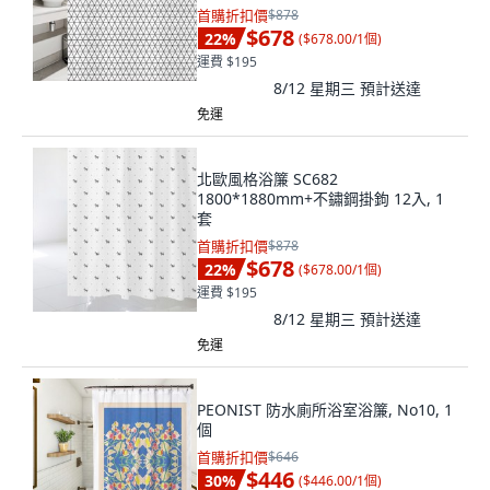
首購折扣價
$878
$678
22
%
(
$678.00/1個
)
運費 $195
8/12 星期三
預計送達
免運
北歐風格浴簾 SC682
1800*1880mm+不鏽鋼掛鉤 12入, 1
套
首購折扣價
$878
$678
22
%
(
$678.00/1個
)
運費 $195
8/12 星期三
預計送達
免運
PEONIST 防水廁所浴室浴簾, No10, 1
個
首購折扣價
$646
$446
30
%
(
$446.00/1個
)