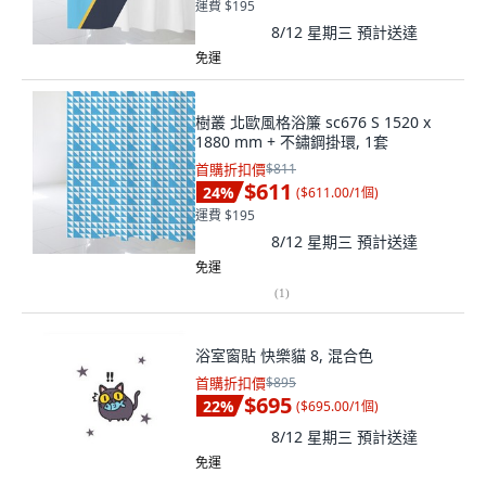
運費 $195
8/12 星期三
預計送達
免運
樹叢 北歐風格浴簾 sc676 S 1520 x
1880 mm + 不鏽鋼掛環, 1套
首購折扣價
$811
$611
24
%
(
$611.00/1個
)
運費 $195
8/12 星期三
預計送達
免運
(
1
)
浴室窗貼 快樂貓 8, 混合色
首購折扣價
$895
$695
22
%
(
$695.00/1個
)
8/12 星期三
預計送達
免運