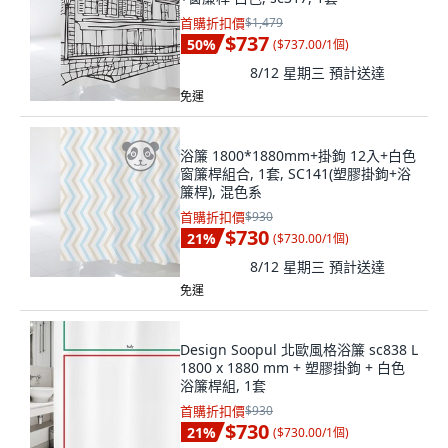
首購折扣價
$1,479
$737
50
%
(
$737.00/1個
)
8/12 星期三
預計送達
免運
浴簾 1800*1880mm+掛鉤 12入+白色
窗簾桿組合, 1套, SC141(塑膠掛鉤+浴
簾桿), 混色系
首購折扣價
$930
$730
21
%
(
$730.00/1個
)
8/12 星期三
預計送達
免運
Design Soopul 北歐風格浴簾 sc838 L
1800 x 1880 mm + 塑膠掛鉤 + 白色
浴簾桿組, 1套
首購折扣價
$930
$730
21
%
(
$730.00/1個
)