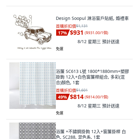
Design Soopul 淋浴窗戶貼紙, 婚禮車
首購折扣價
$1,131
$931
17
%
(
$931.00/1個
)
8/12 星期三
預計送達
免運
浴簾 SC613 L號 1800*1880mm+塑膠
掛鉤 12入+白色窗簾桿組合, 多彩(混
合)顏色, 1套
首購折扣價
$1,601
$814
49
%
(
$814.00/1個
)
8/12 星期三
預計送達
免運
浴簾 +不鏽鋼掛鉤 12入+窗簾掛桿 白
色, SC288, 混色系, 1套