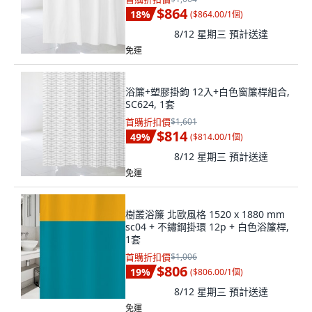
$864
18
%
(
$864.00/1個
)
8/12 星期三
預計送達
免運
浴簾+塑膠掛鉤 12入+白色窗簾桿組合,
SC624, 1套
首購折扣價
$1,601
$814
49
%
(
$814.00/1個
)
8/12 星期三
預計送達
免運
樹叢浴簾 北歐風格 1520 x 1880 mm
sc04 + 不鏽鋼掛環 12p + 白色浴簾桿,
1套
首購折扣價
$1,006
$806
19
%
(
$806.00/1個
)
8/12 星期三
預計送達
免運