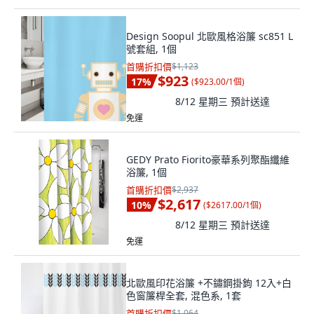
Design Soopul 北歐風格浴簾 sc851 L
號套組, 1個
首購折扣價
$1,123
$923
17
%
(
$923.00/1個
)
8/12 星期三
預計送達
免運
GEDY Prato Fiorito豪華系列聚酯纖維
浴簾, 1個
首購折扣價
$2,937
$2,617
10
%
(
$2617.00/1個
)
8/12 星期三
預計送達
免運
北歐風印花浴簾 +不鏽鋼掛鉤 12入+白
色窗簾桿全套, 混色系, 1套
首購折扣價
$1,064