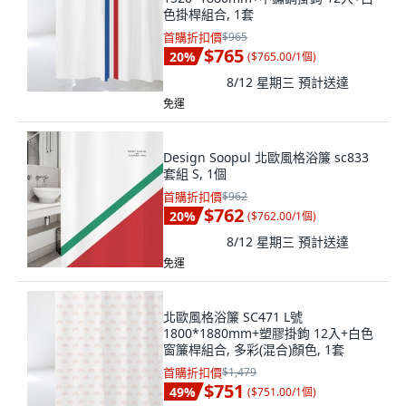
色掛桿組合, 1套
首購折扣價
$965
$765
20
%
(
$765.00/1個
)
8/12 星期三
預計送達
免運
Design Soopul 北歐風格浴簾 sc833
套組 S, 1個
首購折扣價
$962
$762
20
%
(
$762.00/1個
)
8/12 星期三
預計送達
免運
北歐風格浴簾 SC471 L號
1800*1880mm+塑膠掛鉤 12入+白色
窗簾桿組合, 多彩(混合)顏色, 1套
首購折扣價
$1,479
$751
49
%
(
$751.00/1個
)