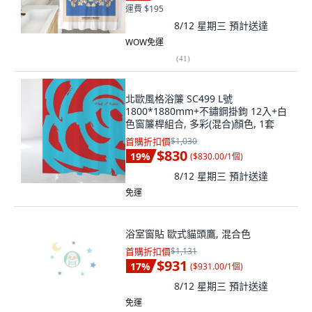
運費 $195
8/12 星期三
預計送達
WOW免運
(
41
)
北歐風格浴簾 SC499 L號
1800*1880mm+不鏽鋼掛鉤 12入+白
色窗簾桿組合, 多彩(混合)顏色, 1套
首購折扣價
$1,030
$830
19
%
(
$830.00/1個
)
8/12 星期三
預計送達
免運
浴室窗貼 歐式貓頭鷹, 混合色
首購折扣價
$1,131
$931
17
%
(
$931.00/1個
)
8/12 星期三
預計送達
免運