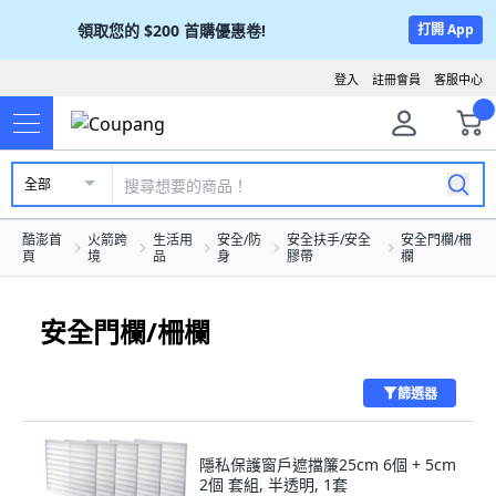
領取您的
$200
首購優惠卷!
打開 App
登入
註冊會員
客服中心
全部
酷澎首
火箭跨
生活用
安全/防
安全扶手/安全
安全門欄/柵
頁
境
品
身
膠帶
欄
安全門欄/柵欄
篩選器
隱私保護窗戶遮擋簾25cm 6個 + 5cm
2個 套組, 半透明, 1套