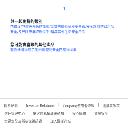
1
與一起瀏覽的類別
門擋板/門檻板
邊角防護條/氣墊防撞條
插座安全蓋/安全護網
防滑用品
安全/反光膠帶
無障礙扶手/輔具
其他生活安全用品
您可能會喜歡的其他產品
寵物柵欄
狗籠子
狗圍欄
寵物安全門
寵物圍欄
Investor Relations
關於酷澎
Coupang使用者條款
退換貨政策
信任管理中心
顧客隱私權政策通知
安心購物
資訊安全
資訊安全及隱私保護認證
加入酷澎商城