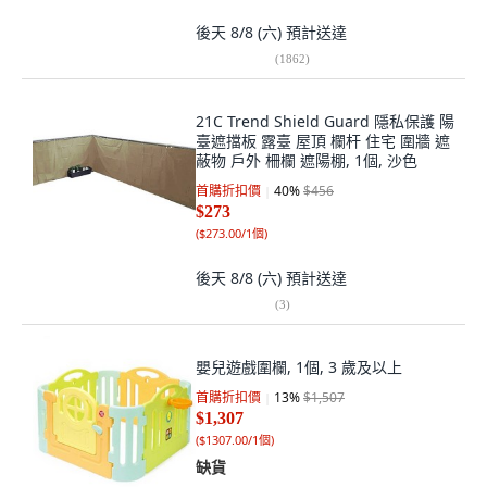
後天 8/8 (六)
預計送達
(
1862
)
21C Trend Shield Guard 隱私保護 陽
臺遮擋板 露臺 屋頂 欄杆 住宅 圍牆 遮
蔽物 戶外 柵欄 遮陽棚, 1個, 沙色
首購折扣價
40
%
$456
$273
(
$273.00/1個
)
後天 8/8 (六)
預計送達
(
3
)
嬰兒遊戲圍欄, 1個, 3 歲及以上
首購折扣價
13
%
$1,507
$1,307
(
$1307.00/1個
)
缺貨