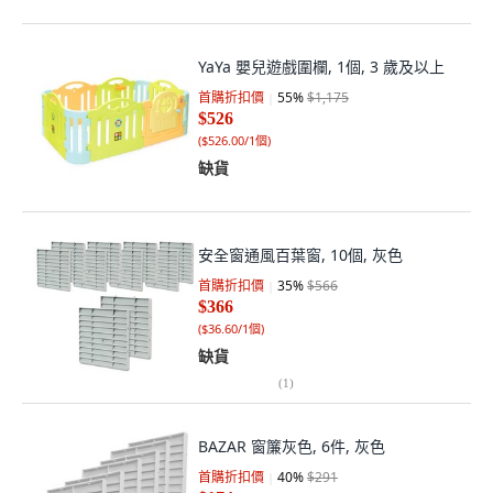
YaYa 嬰兒遊戲圍欄, 1個, 3 歲及以上
首購折扣價
55
%
$1,175
$526
(
$526.00/1個
)
缺貨
安全窗通風百葉窗, 10個, 灰色
首購折扣價
35
%
$566
$366
(
$36.60/1個
)
缺貨
(
1
)
BAZAR 窗簾灰色, 6件, 灰色
首購折扣價
40
%
$291