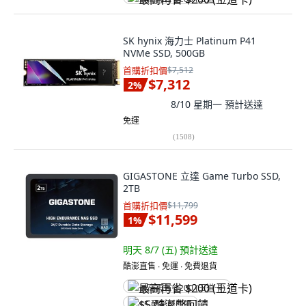
SK hynix 海力士 Platinum P41
NVMe SSD, 500GB
首購折扣價
$7,512
$7,312
2
%
8/10 星期一
預計送達
免運
(
1508
)
GIGASTONE 立達 Game Turbo SSD,
2TB
首購折扣價
$11,799
$11,599
1
%
明天 8/7 (五)
預計送達
酷澎直售 ∙ 免運 ∙ 免費退貨
最高再省 $200 (王道卡)
$5 酷澎幣回饋