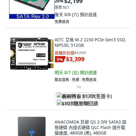
$2,199
26
%
運費 $67
後天 8/8 (六)
預計送達
免費退貨
AITC 艾格 M.2 2230 PCIe Gen3 SSD,
MP530, 512GB
首購折扣價
$3,599
$3,399
5
%
明天 8/7 (五)
預計送達
酷澎直售 ∙ 免運 ∙ 免費退貨
(
4
)
最高再省 $170 (王道卡)
$103 酷澎幣回饋
ANACOMDA 巨蟒 QS 2.5吋 SATA3 固
態硬碟 內接式硬碟 QLC Flash 提升電
腦速度, 480GB (黑), 480GB