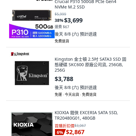
Crucial P310 500GB PCIe Gen4
NVMe M.2 SSD
$5,999
$3,699
38
%
運費 $67
後天 8/8 (六)
預計送達
免費退貨
Kingston 金士頓 2.5吋 SATA3 SSD 固
態硬碟 SKC600 原廠公司貨, 256GB,
256G
$3,788
後天 8/8 (六)
預計送達
免運 ∙ 今天出貨 ∙ 免費退貨
KIOXIA 鎧俠 EXCERIA SATA SSD,
TR20480G01, 480GB
首購折扣價
$3,067
$2,867
6
%