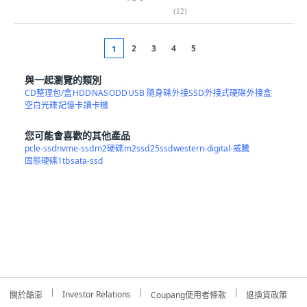
(
12
)
2
3
4
5
1
與一起瀏覽的類別
CD整理包/盒
HDD
NAS
ODD
USB 隨身碟
外接SSD
外接式硬碟
外接盒
空白光碟
記憶卡
讀卡機
您可能會喜歡的其他產品
pcle-ssd
nvme-ssd
m2硬碟
m2ssd
25ssd
western-digital-威騰
固態硬碟1tb
sata-ssd
Investor Relations
關於酷澎
Coupang使用者條款
退換貨政策