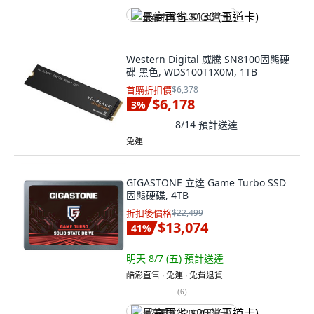
最高再省 $130 (王道卡)
Western Digital 威騰 SN8100固態硬
碟 黑色, WDS100T1X0M, 1TB
首購折扣價
$6,378
$6,178
3
%
8/14
預計送達
免運
GIGASTONE 立達 Game Turbo SSD
固態硬碟, 4TB
折扣後價格
$22,499
$13,074
41
%
明天 8/7 (五)
預計送達
酷澎直售 ∙ 免運 ∙ 免費退貨
(
6
)
最高再省 $200 (王道卡)