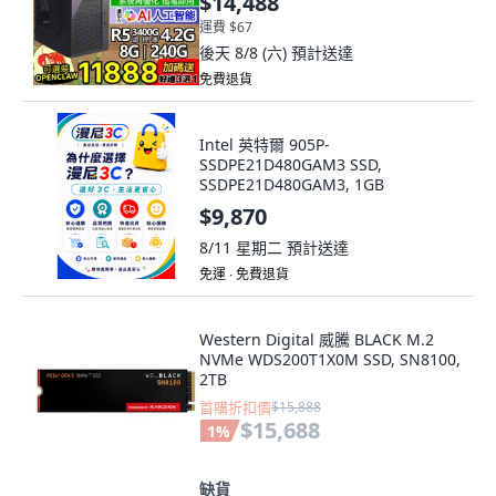
$14,488
運費 $67
後天 8/8 (六)
預計送達
免費退貨
Intel 英特爾 905P-
SSDPE21D480GAM3 SSD,
SSDPE21D480GAM3, 1GB
$9,870
8/11 星期二
預計送達
免運 ∙ 免費退貨
Western Digital 威騰 BLACK M.2
NVMe WDS200T1X0M SSD, SN8100,
2TB
首購折扣價
$15,888
$15,688
1
%
缺貨