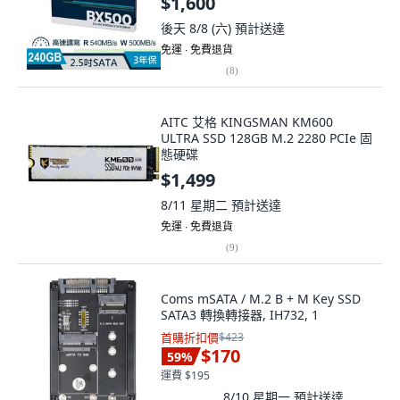
$1,600
後天 8/8 (六)
預計送達
免運 ∙ 免費退貨
(
8
)
AITC 艾格 KINGSMAN KM600
ULTRA SSD 128GB M.2 2280 PCIe 固
態硬碟
$1,499
8/11 星期二
預計送達
免運 ∙ 免費退貨
(
9
)
Coms mSATA / M.2 B + M Key SSD
SATA3 轉換轉接器, IH732, 1
首購折扣價
$423
$170
59
%
運費 $195
8/10 星期一
預計送達