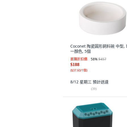
Coconet 陶瓷圓形飼料碗 中型, 
一顏色, 5個
首購折扣價
58
%
$457
$188
(
$37.60/1個
)
8/12 星期三
預計送達
(
39
)