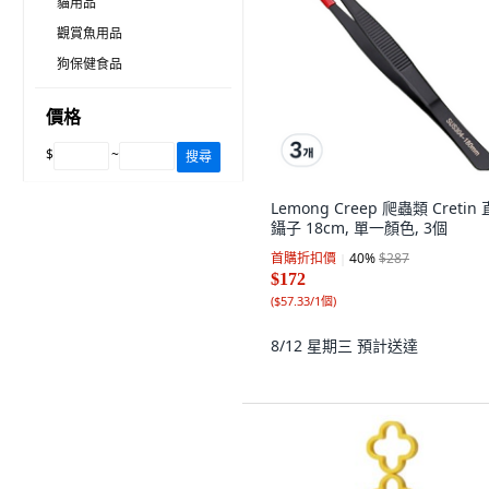
貓用品
觀賞魚用品
狗保健食品
價格
$
~
搜尋
Lemong Creep 爬蟲類 Cretin
鑷子 18cm, 單一顏色, 3個
首購折扣價
40
%
$287
$172
(
$57.33/1個
)
8/12 星期三
預計送達