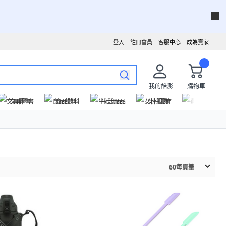
登入
註冊會員
客服中心
成為賣家
我的酷澎
購物車
文具圖書
食品飲料
生活用品
女性服飾
運動戶外
60
每頁筆