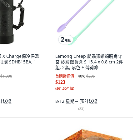
象印 X Charge保冷保溫
Lemong Creep 爬蟲類蜥蜴睫角守
扣環 SDHB15BA, 1
宮 矽膠餵食匙 S 15.4 x 0.8 cm 2件
組, 2套, 紫色 + 薄荷綠
$1,398
首購折扣價
40
%
$205
$123
(
$61.50/1個
)
計送達
8/12 星期三
預計送達
(
33
)