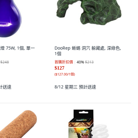
光燈 75W, 1個, 單一
DooRep 蜥蜴 洞穴 躲藏處, 深綠色,
1個
$248
首購折扣價
40
%
$213
$127
(
$127.00/1個
)
計送達
8/12 星期三
預計送達