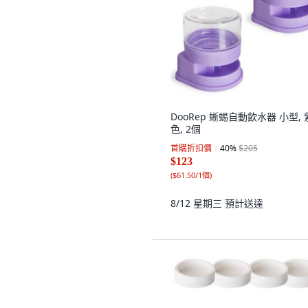
DooRep 蜥蜴自動飲水器 小型, 
色, 2個
首購折扣價
40
%
$205
$123
(
$61.50/1個
)
8/12 星期三
預計送達