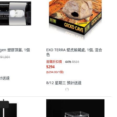
agen 塑膠頂蓋, 1個
EXO TERRA 壁虎躲藏處, 1個, 混合
色
$1,001
首購折扣價
44
%
$531
$294
(
$294.00/1個
)
計送達
8/12 星期三
預計送達
(
7
)