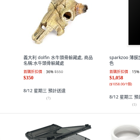
義大利 dolfin 水牛頭骨躲藏處, 商品
sparkzoo 薄膜
名稱:水牛頭骨躲藏處
色
首購折扣價
36
%
$550
首購折扣價
15
%
$350
$1,058
(
$1058.00/1個
)
8/12 星期三
預計送達
8/12 星期三
預
(
7
)
(
1
)