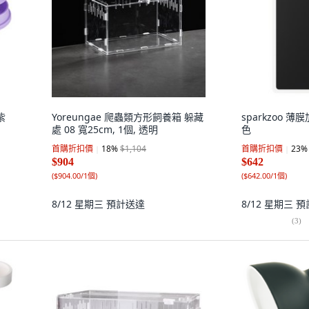
紫
Yoreungae 爬蟲類方形飼養箱 躲藏
sparkzoo 薄膜
處 08 寬25cm, 1個, 透明
色
首購折扣價
18
%
$1,104
首購折扣價
23
%
$904
$642
(
$904.00/1個
)
(
$642.00/1個
)
8/12 星期三
預計送達
8/12 星期三
預
(
3
)