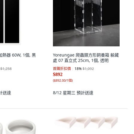
加熱器 60W, 1個, 黑
Yoreungae 爬蟲類方形飼養箱 躲藏
處 07 直立式 25cm, 1個, 透明
$1,258
首購折扣價
18
%
$1,092
$892
(
$892.00/1個
)
計送達
8/12 星期三
預計送達