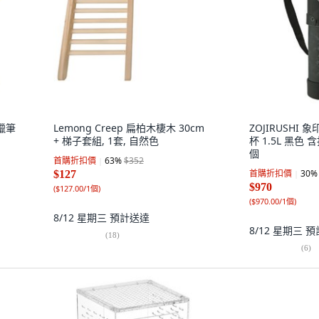
 蠟筆
Lemong Creep 扁柏木棲木 30cm
ZOJIRUSHI 
+ 梯子套組, 1套, 自然色
杯 1.5L 黑色 含
個
首購折扣價
63
%
$352
首購折扣價
30
%
$127
$970
(
$127.00/1個
)
(
$970.00/1個
)
8/12 星期三
預計送達
8/12 星期三
預
(
18
)
(
6
)