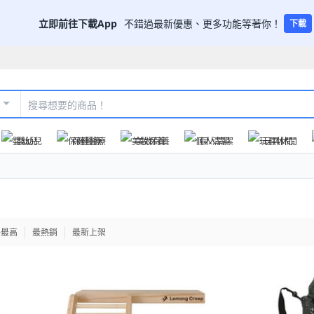
立即前往下載App
不錯過最新優惠、更多功能等著你！
下載
嬰幼兒
保健醫療
美妝保養
個人清潔
玩具休閒
格最高
最熱銷
最新上架