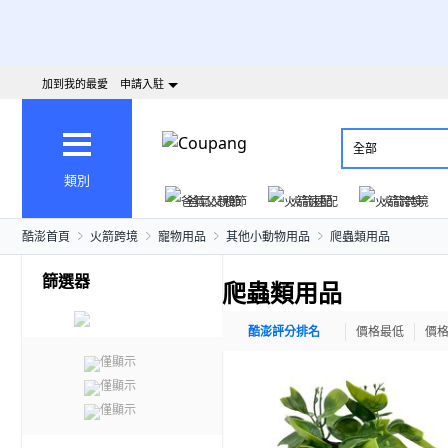
加到我的最愛
申請入駐
全部
類別
爸氣父親節
火箭速配
火箭跨境
酷澎首頁
火箭跨境
寵物用品
其他小動物用品
爬蟲類用品
篩選器
爬蟲類用品
酷澎評分排名
價格最低
價
僅顯示
僅顯示
僅顯示