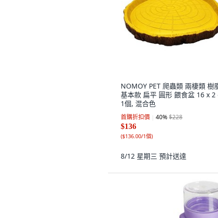
NOMOY PET 爬蟲類 兩棲類 樹
基本款 扁平 圓形 餵食盆 16 x 2 
1個, 混合色
首購折扣價
40
%
$228
$136
(
$136.00/1個
)
8/12 星期三
預計送達