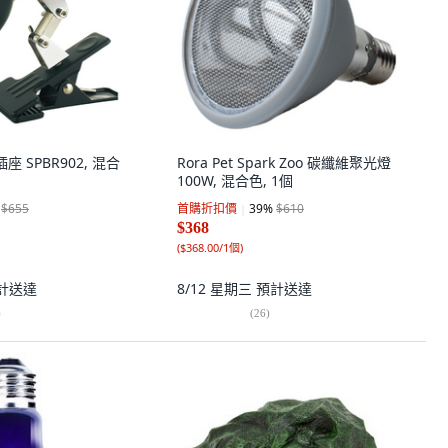
插座 SPBR902, 混合
Rora Pet Spark Zoo 碳纖維聚光燈
100W, 混合色, 1個
$655
首購折扣價
39
%
$610
$368
(
$368.00/1個
)
計送達
8/12 星期三
預計送達
)
(
26
)