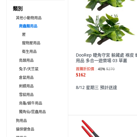
類別
其他小動物用品
爬蟲類用品
屋
寵物屋用品
衛生用品
DooRep 睫角守宮 躲藏處 褓皮
用品 多合一遊樂場 03 草叢
鳥類用品
兔子/天竺鼠
首購折扣價
40
%
$270
$162
倉鼠用品
刺蝟用品
8/12 星期三
預計送達
雪貂用品
烏龜/蝸牛用品
獨角仙/昆蟲用品
狗用品
貓保健食品