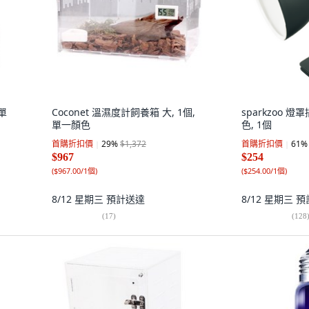
單
Coconet 溫濕度計飼養箱 大, 1個,
sparkzoo 燈罩
單一顏色
色, 1個
首購折扣價
29
%
$1,372
首購折扣價
61
%
$967
$254
(
$967.00/1個
)
(
$254.00/1個
)
8/12 星期三
預計送達
8/12 星期三
預
(
17
)
(
128