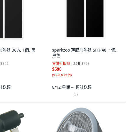
加熱器 38W, 1個, 黑
sparkzoo 薄膜加熱器 SFH-48, 1個,
黑色
$842
首購折扣價
25
%
$798
$598
(
$598.00/1個
)
計送達
8/12 星期三
預計送達
(
3
)