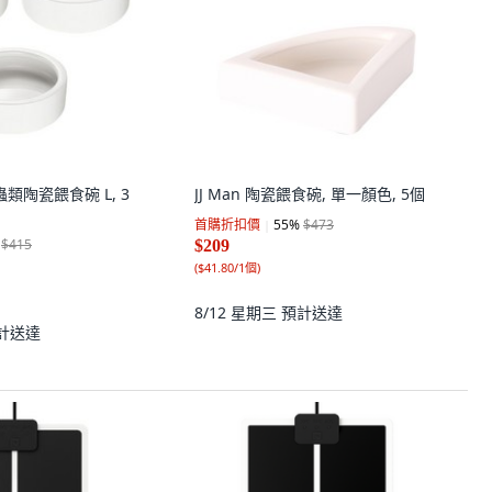
爬蟲類陶瓷餵食碗 L, 3
JJ Man 陶瓷餵食碗, 單一顏色, 5個
首購折扣價
55
%
$473
$415
$209
(
$41.80/1個
)
8/12 星期三
預計送達
計送達