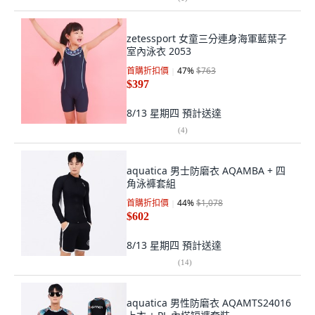
zetessport 女童三分連身海軍藍葉子
室內泳衣 2053
首購折扣價
47
%
$763
$397
8/13 星期四
預計送達
(
4
)
aquatica 男士防磨衣 AQAMBA + 四
角泳褲套組
首購折扣價
44
%
$1,078
$602
8/13 星期四
預計送達
(
14
)
aquatica 男性防磨衣 AQAMTS24016