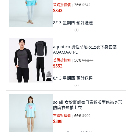
首購折扣價
36
%
$542
$342
8/13 星期四
預計送達
(
1
)
aquatica 男性防磨衣上衣下身套裝
AQAMAA+PL
首購折扣價
56
%
$1,277
$552
8/13 星期四
預計送達
(
2
)
soleil 女款夏威夷日寬鬆版型修飾身形
防磨衣短袖上衣
首購折扣價
66
%
$909
$308