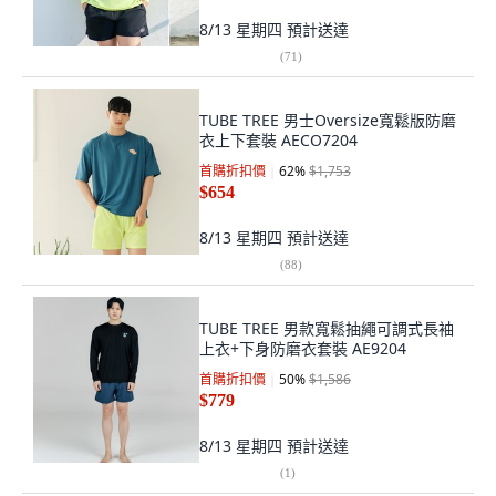
8/13 星期四
預計送達
(
71
)
TUBE TREE 男士Oversize寬鬆版防磨
衣上下套裝 AECO7204
首購折扣價
62
%
$1,753
$654
8/13 星期四
預計送達
(
88
)
TUBE TREE 男款寬鬆抽繩可調式長袖
上衣+下身防磨衣套裝 AE9204
首購折扣價
50
%
$1,586
$779
8/13 星期四
預計送達
(
1
)