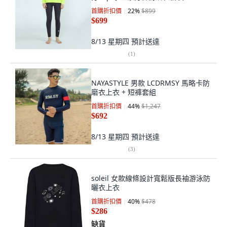
首購折扣價
22
%
$899
$699
8/13 星期四
預計送達
(
1
)
NAYASTYLE 男款 LCDRMSY 馬略卡防
磨衣上衣 + 短褲套組
首購折扣價
44
%
$1,247
$692
8/13 星期四
預計送達
(
3
)
soleil 女款線條設計寬鬆版長袖游泳防
曬衣上衣
首購折扣價
40
%
$478
$286
缺貨