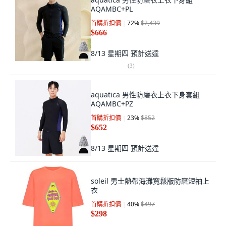
AQAMBC+PL
首購折扣價
72
%
$2,439
$666
8/13 星期四
預計送達
(
3
)
aquatica 男性防磨衣上衣下身套組
AQAMBC+PZ
首購折扣價
23
%
$852
$652
8/13 星期四
預計送達
soleil 男士熱帶海灘寬鬆版防磨短袖上
衣
首購折扣價
40
%
$497
$298