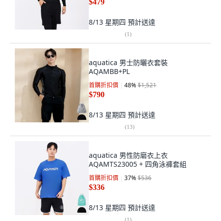
$479
8/13 星期四
預計送達
(
1
)
aquatica 男士防曬衣套裝
AQAMBB+PL
首購折扣價
48
%
$1,521
$790
8/13 星期四
預計送達
(
13
)
aquatica 男性防磨衣上衣
AQAMTS23005 + 四角泳褲套組
首購折扣價
37
%
$536
$336
8/13 星期四
預計送達
(
1
)