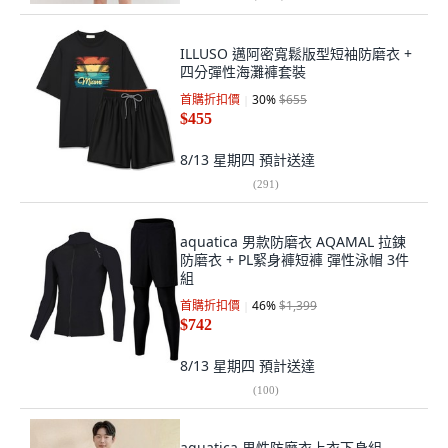
ILLUSO 邁阿密寬鬆版型短袖防磨衣 +
四分彈性海灘褲套裝
首購折扣價
30
%
$655
$455
8/13 星期四
預計送達
(
291
)
aquatica 男款防磨衣 AQAMAL 拉鍊
防磨衣 + PL緊身褲短褲 彈性泳帽 3件
組
首購折扣價
46
%
$1,399
$742
8/13 星期四
預計送達
(
100
)
aquatica 男性防磨衣上衣下身組