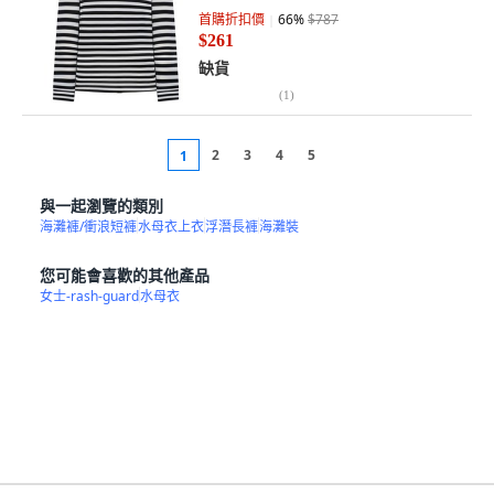
首購折扣價
66
%
$787
$261
缺貨
(
1
)
2
3
4
5
1
與一起瀏覽的類別
海灘褲/衝浪短褲
水母衣上衣
浮潛長褲
海灘裝
您可能會喜歡的其他產品
女士-rash-guard
水母衣