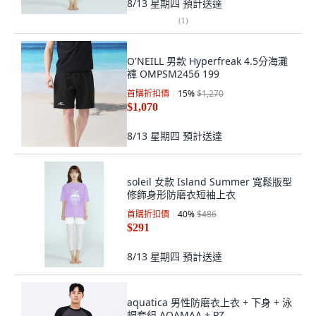
8/13 星期四
預計送達
(
1
)
O'NEILL 男款 Hyperfreak 4.5分海灘
褲 OMPSM2456 199
首購折扣價
15
%
$1,270
$1,070
8/13 星期四
預計送達
soleil 女款 Island Summer 寬鬆版型
修飾身形防磨衣短袖上衣
首購折扣價
40
%
$486
$291
8/13 星期四
預計送達
aquatica 男性防磨衣上衣 + 下身 + 泳
帽套組 AQAMAA + PZ