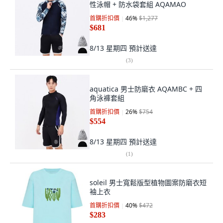
性泳帽 + 防水袋套組 AQAMAO
首購折扣價
46
%
$1,277
$681
8/13 星期四
預計送達
(
3
)
aquatica 男士防磨衣 AQAMBC + 四
角泳褲套組
首購折扣價
26
%
$754
$554
8/13 星期四
預計送達
(
1
)
soleil 男士寬鬆版型植物圖案防磨衣短
袖上衣
首購折扣價
40
%
$472
$283