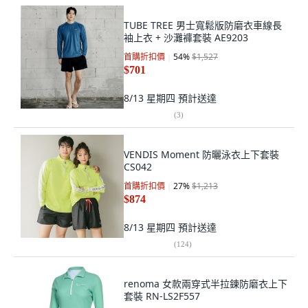
TUBE TREE 男士寬鬆版防磨衣車線長
袖上衣 + 沙灘褲套裝 AE9203
首購折扣價
54
%
$1,527
$701
8/13 星期四
預計送達
(
3
)
VENDIS Moment 防曬泳衣上下套裝
CS042
首購折扣價
27
%
$1,213
$874
8/13 星期四
預計送達
(
124
)
renoma 女款兩穿式半拉鍊防磨衣上下
套裝 RN-LS2F557