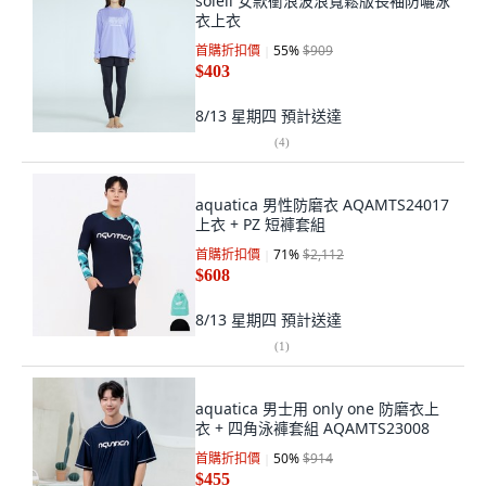
soleil 女款衝浪波浪寬鬆版長袖防曬泳
衣上衣
首購折扣價
55
%
$909
$403
8/13 星期四
預計送達
(
4
)
aquatica 男性防磨衣 AQAMTS24017
上衣 + PZ 短褲套組
首購折扣價
71
%
$2,112
$608
8/13 星期四
預計送達
(
1
)
aquatica 男士用 only one 防磨衣上
衣 + 四角泳褲套組 AQAMTS23008
首購折扣價
50
%
$914
$455