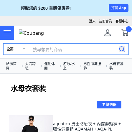
領取您的
$200
首購優惠卷!
打開 App
登入
註冊會員
客服中心
全部
酷澎首
火箭跨
運動休
游泳/水
男性海灘服
水母衣套
頁
境
閒
上
飾
裝
水母衣套裝
篩選器
aquatica 男士防磨衣 + 內搭褲短褲 +
彈性泳帽組 AQAMAH + AQA-PL