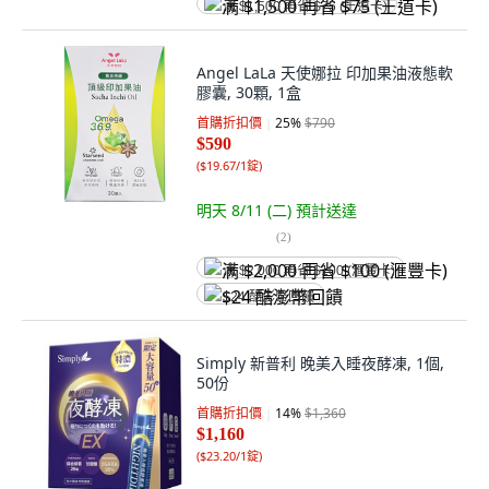
满 $1,500 再省 $75 (王道卡)
Angel LaLa 天使娜拉 印加果油液態軟
膠囊, 30顆, 1盒
首購折扣價
25
%
$790
$590
(
$19.67/1錠
)
明天 8/11 (二)
預計送達
(
2
)
满 $2,000 再省 $100 (滙豐卡)
$24 酷澎幣回饋
Simply 新普利 晚美入睡夜酵凍, 1個,
50份
首購折扣價
14
%
$1,360
$1,160
(
$23.20/1錠
)