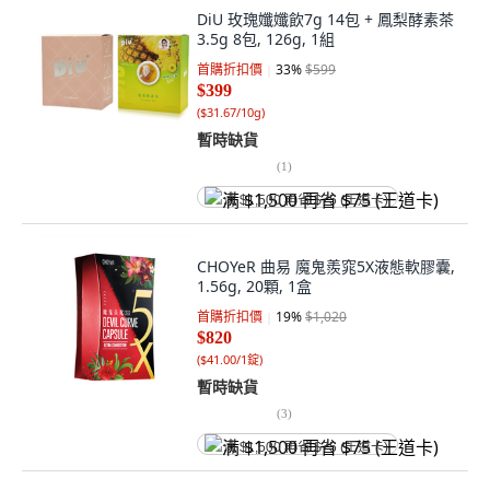
DiU 玫瑰孅孅飲7g 14包 + 鳳梨酵素茶
3.5g 8包, 126g, 1組
首購折扣價
33
%
$599
$399
(
$31.67/10g
)
暫時缺貨
(
1
)
满 $1,500 再省 $75 (王道卡)
CHOYeR 曲易 魔鬼羨窕5X液態軟膠囊,
1.56g, 20顆, 1盒
首購折扣價
19
%
$1,020
$820
(
$41.00/1錠
)
暫時缺貨
(
3
)
满 $1,500 再省 $75 (王道卡)