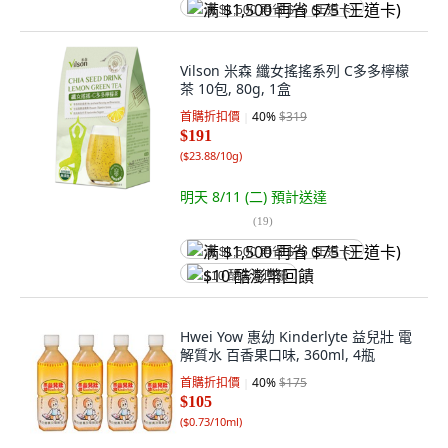
满 $1,500 再省 $75 (王道卡)
Vilson 米森 纖女搖搖系列 C多多檸檬
茶 10包, 80g, 1盒
首購折扣價
40
%
$319
$191
(
$23.88/10g
)
明天 8/11 (二)
預計送達
(
19
)
满 $1,500 再省 $75 (王道卡)
$10 酷澎幣回饋
Hwei Yow 惠幼 Kinderlyte 益兒壯 電
解質水 百香果口味, 360ml, 4瓶
首購折扣價
40
%
$175
$105
(
$0.73/10ml
)