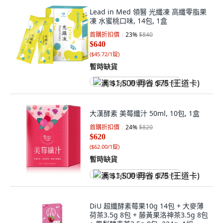
Lead in Med 領醫 光纖凍 高纖零脂果
凍 水蜜桃口味, 14包, 1盒
首購折扣價
23
%
$840
$640
(
$45.72/1錠
)
暫時缺貨
满 $1,500 再省 $75 (王道卡)
大漢酵素 美莓纖汁 50ml, 10包, 1盒
首購折扣價
24
%
$820
$620
(
$62.00/1錠
)
暫時缺貨
满 $1,500 再省 $75 (王道卡)
DiU 超纖酵素莓果10g 14包 + 大麥薄
荷茶3.5g 8包 + 藤黃果洛神茶3.5g 8包