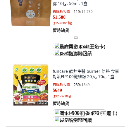
露 10包, 50ml, 1盒
首購折扣價
11
%
$1,780
$1,580
(
$158.00/1錠
)
暫時缺貨
(
2
)
最高再省 $79 (王道卡)
$53 酷澎幣回饋
funcare 船井生醫 burner 倍熱 食事
對策FIP100纖維粉 20入, 70g, 1盒
首購折扣價
23
%
$849
$649
(
$92.72/10g
)
暫時缺貨
满 $1,500 再省 $75 (王道卡)
$25 酷澎幣回饋