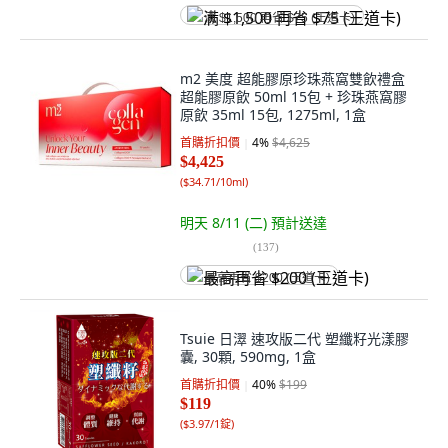
满 $1,500 再省 $75 (王道卡)
m2 美度 超能膠原珍珠燕窩雙飲禮盒
超能膠原飲 50ml 15包 + 珍珠燕窩膠
原飲 35ml 15包, 1275ml, 1盒
首購折扣價
4
%
$4,625
$4,425
(
$34.71/10ml
)
明天 8/11 (二)
預計送達
(
137
)
最高再省 $200 (王道卡)
Tsuie 日濢 速攻版二代 塑纖籽光漾膠
囊, 30顆, 590mg, 1盒
首購折扣價
40
%
$199
$119
(
$3.97/1錠
)