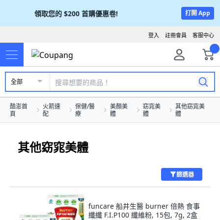
領取您的
$200
首購優惠卷!
打開 App
登入
註冊會員
客服中心
全部
酷澎首
火箭速
保健/醫
美顏美
窈窕美
其他窈窕美
頁
配
療
體
體
體
其他窈窕美體
篩選器
funcare 船井生醫 burner 倍熱 食事
纖纖 F.I.P100 纖維粉, 15包, 7g, 2盒