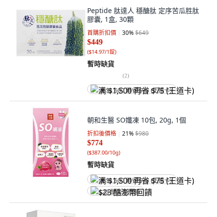
Peptide 肽達人 穩醣肽 定序苦瓜胜肽
膠囊, 1盒, 30顆
首購折扣價
30
%
$649
$449
(
$14.97/1錠
)
暫時缺貨
(
2
)
满 $1,500 再省 $75 (王道卡)
朝和生醫 SO孅凍 10包, 20g, 1個
折扣後價格
21
%
$980
$774
(
$387.00/10g
)
暫時缺貨
满 $1,500 再省 $75 (王道卡)
$23 酷澎幣回饋