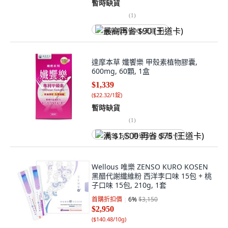
暫時缺貨
(
1
)
最高再省 $90 (王道卡)
達摩本草 孅饗樂 甲殼素植物膠囊,
600mg, 60顆, 1盒
$1,339
(
$22.32/1錠
)
暫時缺貨
(
1
)
满 $1,500 再省 $75 (王道卡)
Wellous 唯樂 ZENSO KURO KOSEN
黑醋代謝纖維粉 西洋李口味 15包 + 桃
子口味 15包, 210g, 1套
首購折扣價
6
%
$3,150
$2,950
(
$140.48/10g
)