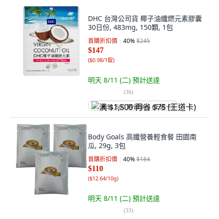
DHC 台灣公司貨 椰子油纖燃元素膠囊
30日份, 483mg, 150顆, 1包
首購折扣價
40
%
$245
$147
(
$0.98/1錠
)
明天 8/11 (二)
預計送達
(
36
)
满 $1,500 再省 $75 (王道卡)
Body Goals 高纖營養輕食餐 田園南
瓜, 29g, 3包
首購折扣價
40
%
$184
$110
(
$12.64/10g
)
明天 8/11 (二)
預計送達
(
33
)