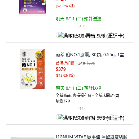
(
$29.29/1錠
)
明天 8/11 (二)
預計送達
(
158
)
满 $1,500 再省 $75 (王道卡)
嚴萃 飽NO.1膠囊, 30顆, 0.55g, 1盒
首購折扣價
34
%
$579
$379
(
$12.63/1錠
)
明天 8/11 (二)
預計送達
全新商品
,
盒損福利品 – 全新未開封
(2)
最低
379
(
14
)
满 $1,500 再省 $75 (王道卡)
LIGNUM VITAE 歐事佳 淨醣纖雙切膠