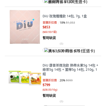
最高再省 $130 (王道卡)
DiU 玫瑰孅孅飲 14包, 7g, 1盒
首購折扣價
18
%
$1,053
$853
(
$60.93/1錠
)
暫時缺貨
(
1
)
满 $1,500 再省 $75 (王道卡)
DiU 康普茶微泡飲 熱帶水果5g 14包 +
綠茶5g 14包 + 薑檸5g 14包, 210g, 1
組
首購折扣價
20
%
$999
$799
(
$38.05/10g
)
暫時缺貨
(
1
)