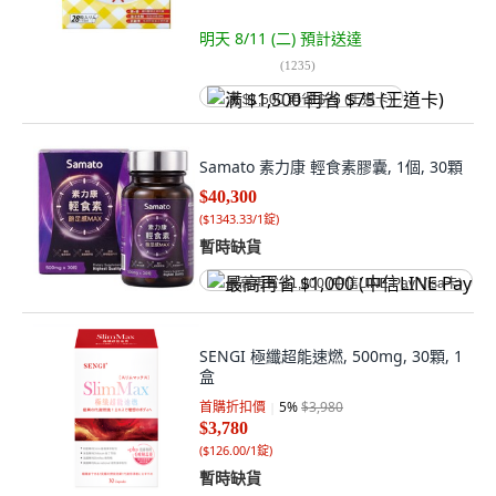
明天 8/11 (二)
預計送達
(
1235
)
满 $1,500 再省 $75 (王道卡)
Samato 素力康 輕食素膠囊, 1個, 30顆
$40,300
(
$1343.33/1錠
)
暫時缺貨
最高再省 $1,000 (中信LINE Pay Visa卡)
SENGI 極纖超能速燃, 500mg, 30顆, 1
盒
首購折扣價
5
%
$3,980
$3,780
(
$126.00/1錠
)
暫時缺貨