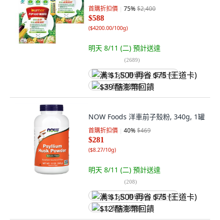
首購折扣價
75
%
$2,400
$588
(
$4200.00/100g
)
明天 8/11 (二)
預計送達
(
2689
)
满 $1,500 再省 $75 (王道卡)
$39 酷澎幣回饋
NOW Foods 洋車前子殼粉, 340g, 1罐
首購折扣價
40
%
$469
$281
(
$8.27/10g
)
明天 8/11 (二)
預計送達
(
208
)
满 $1,500 再省 $75 (王道卡)
$12 酷澎幣回饋