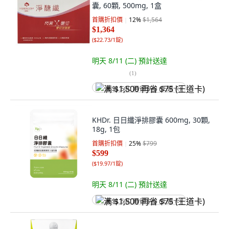
囊, 60顆, 500mg, 1盒
首購折扣價
12
%
$1,564
$1,364
(
$22.73/1錠
)
明天 8/11 (二)
預計送達
(
1
)
满 $1,500 再省 $75 (王道卡)
KHDr. 日日纖淨排膠囊 600mg, 30顆,
18g, 1包
首購折扣價
25
%
$799
$599
(
$19.97/1錠
)
明天 8/11 (二)
預計送達
满 $1,500 再省 $75 (王道卡)