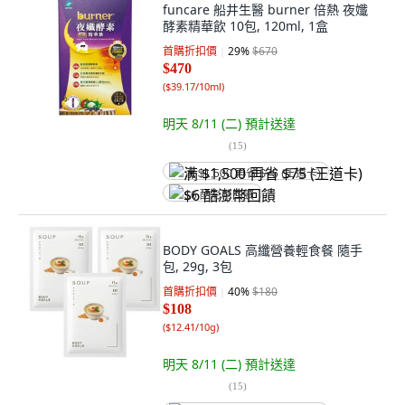
funcare 船井生醫 burner 倍熱 夜孅
酵素精華飲 10包, 120ml, 1盒
首購折扣價
29
%
$670
$470
(
$39.17/10ml
)
明天 8/11 (二)
預計送達
(
15
)
满 $1,500 再省 $75 (王道卡)
$6 酷澎幣回饋
BODY GOALS 高纖營養輕食餐 隨手
包, 29g, 3包
首購折扣價
40
%
$180
$108
(
$12.41/10g
)
明天 8/11 (二)
預計送達
(
15
)