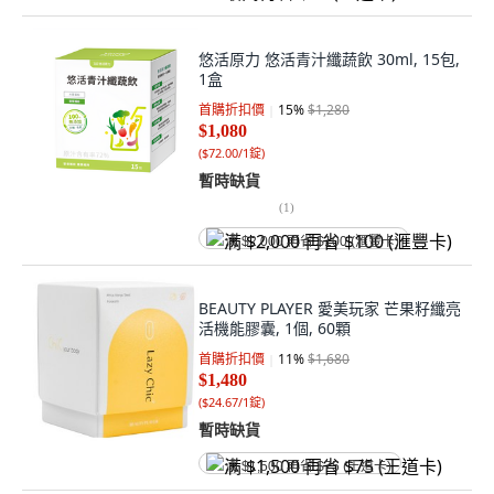
悠活原力 悠活青汁纖蔬飲 30ml, 15包,
1盒
首購折扣價
15
%
$1,280
$1,080
(
$72.00/1錠
)
暫時缺貨
(
1
)
满 $2,000 再省 $100 (滙豐卡)
BEAUTY PLAYER 愛美玩家 芒果籽纖亮
活機能膠囊, 1個, 60顆
首購折扣價
11
%
$1,680
$1,480
(
$24.67/1錠
)
暫時缺貨
满 $1,500 再省 $75 (王道卡)