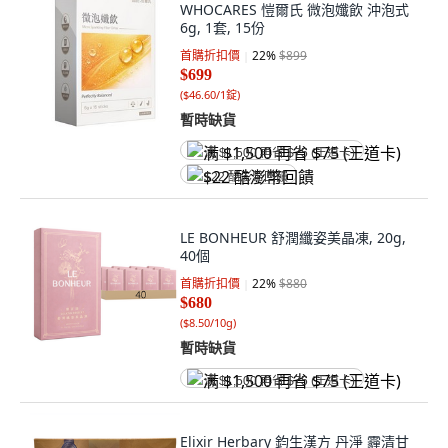
WHOCARES 愷爾氏 微泡孅飲 沖泡式
6g, 1套, 15份
首購折扣價
22
%
$899
$699
(
$46.60/1錠
)
暫時缺貨
满 $1,500 再省 $75 (王道卡)
$22 酷澎幣回饋
LE BONHEUR 舒潤纖姿美晶凍, 20g,
40個
首購折扣價
22
%
$880
$680
(
$8.50/10g
)
暫時缺貨
满 $1,500 再省 $75 (王道卡)
Elixir Herbary 鈞生漢方 丹淨 霾清甘