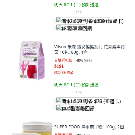
明天 8/11 (二)
預計送達
(
24
)
满 $2,000 再省 $100 (滙豐卡)
$8 酷澎幣回饋
Vilson 米森 纖女搖搖系列 花青素黑醋
栗 10包, 80g, 1盒
首購折扣價
40
%
$319
$191
(
$23.88/10g
)
明天 8/11 (二)
預計送達
(
25
)
满 $1,500 再省 $75 (王道卡)
$10 酷澎幣回饋
SUPER FOOD 洋車前子粉, 100g, 2個