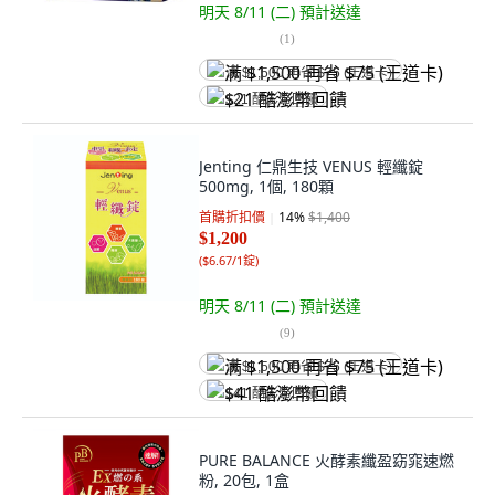
明天 8/11 (二)
預計送達
(
1
)
满 $1,500 再省 $75 (王道卡)
$21 酷澎幣回饋
Jenting 仁鼎生技 VENUS 輕纖錠
500mg, 1個, 180顆
首購折扣價
14
%
$1,400
$1,200
(
$6.67/1錠
)
明天 8/11 (二)
預計送達
(
9
)
满 $1,500 再省 $75 (王道卡)
$41 酷澎幣回饋
PURE BALANCE 火酵素纖盈窈窕速燃
粉, 20包, 1盒