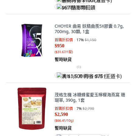
最高再省 $100 (滙豐卡)
$67 酷澎幣回饋
CHOYER 曲易 妖精曲羨5X膠囊 0.7g,
700mg, 30顆, 1盒
首購折扣價
17
%
$1,150
$950
(
$31.67/1錠
)
暫時缺貨
(
1
)
满 $1,500 再省 $75 (王道卡)
茂格生機 冰糖蜂蜜愛玉檸檬海燕窩 珊
瑚草, 390g, 1套
首購折扣價
7
%
$2,790
$2,590
(
$66.41/10g
)
暫時缺貨