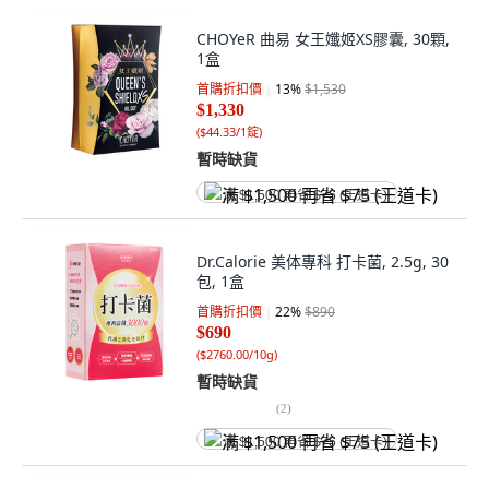
CHOYeR 曲易 女王孅姬XS膠囊, 30顆,
1盒
首購折扣價
13
%
$1,530
$1,330
(
$44.33/1錠
)
暫時缺貨
满 $1,500 再省 $75 (王道卡)
Dr.Calorie 美体專科 打卡菌, 2.5g, 30
包, 1盒
首購折扣價
22
%
$890
$690
(
$2760.00/10g
)
暫時缺貨
(
2
)
满 $1,500 再省 $75 (王道卡)