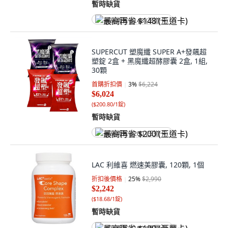
暫時缺貨
最高再省 $148 (王道卡)
SUPERCUT 塑魔纖 SUPER A+發飆超
塑錠 2盒 + 黑魔纖超酵膠囊 2盒, 1組,
30顆
首購折扣價
3
%
$6,224
$6,024
(
$200.80/1錠
)
暫時缺貨
最高再省 $200 (王道卡)
LAC 利維喜 燃速美膠囊, 120顆, 1個
折扣後價格
25
%
$2,990
$2,242
(
$18.68/1錠
)
暫時缺貨