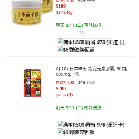
首購折扣價
40
%
$315
$189
(
$9.45/10g
)
明天 8/11 (二)
預計送達
(
23
)
满 $1,500 再省 $75 (王道卡)
$8 酷澎幣回饋
AJIOU 日本味王 窈窕元素膠囊, 90顆,
600mg, 1盒
首購折扣價
40
%
$349
$209
(
$2.32/1錠
)
明天 8/11 (二)
預計送達
(
98
)
满 $1,500 再省 $75 (王道卡)
$9 酷澎幣回饋