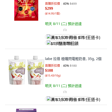
首購折扣價
40
%
$499
$299
(
$14.95/1錠
)
明天 8/11 (二)
預計送達
(
5
)
满 $1,500 再省 $75 (王道卡)
$13 酷澎幣回饋
labe 拉蓓 極孅閃電輕奶昔, 35g, 2個
首購折扣價
40
%
$180
$108
(
$15.43/10g
)
明天 8/11 (二)
預計送達
(
3
)
满 $1,500 再省 $75 (王道卡)