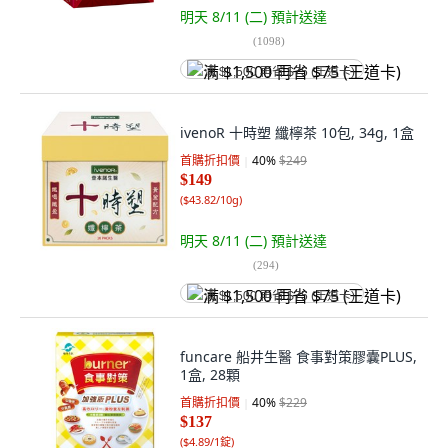
明天 8/11 (二)
預計送達
(
1098
)
满 $1,500 再省 $75 (王道卡)
ivenoR 十時塑 纖檸茶 10包, 34g, 1盒
首購折扣價
40
%
$249
$149
(
$43.82/10g
)
明天 8/11 (二)
預計送達
(
294
)
满 $1,500 再省 $75 (王道卡)
funcare 船井生醫 食事對策膠囊PLUS,
1盒, 28顆
首購折扣價
40
%
$229
$137
(
$4.89/1錠
)