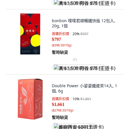
满 $1,500 再省 $75 (王道卡)
bonbon 噗噗君順暢纖快版 12包入,
20g, 1個
首購折扣價
20
%
$997
$797
(
$398.50/10g
)
暫時缺貨
(
1
)
满 $1,500 再省 $75 (王道卡)
Double Power 小姿姿纖歲茶14入, 1
個, 6g
首購折扣價
10
%
$1,861
$1,661
(
$2768.33/10g
)
暫時缺貨
最高再省 $84 (王道卡)