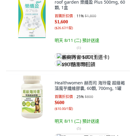
roof garden 樂纖盈 Plus 500mg, 60
顆, 1盒
首購折扣價
11
%
$1,800
$1,600
(
$26.67/1錠
)
明天 8/11 (二)
預計送達
(
1
)
最高再省 $80 (王道卡)
$90 酷澎幣回饋
Healthwomen 赫而司 海玲瓏 超級褐
藻魔芋纖維膠囊, 60顆, 700mg, 1罐
首購折扣價
25
%
$800
$600
(
$10.00/1錠
)
明天 8/11 (二)
預計送達
(
5
)