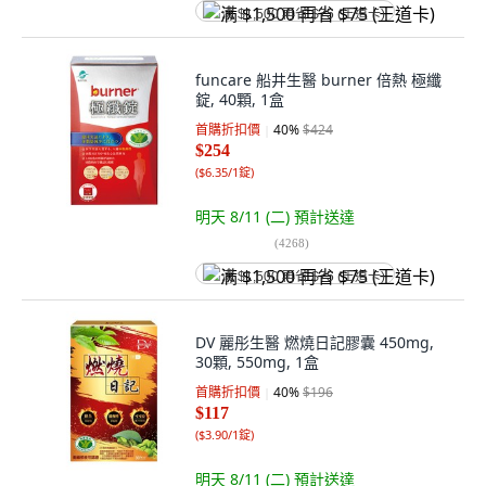
满 $1,500 再省 $75 (王道卡)
funcare 船井生醫 burner 倍熱 極纖
錠, 40顆, 1盒
首購折扣價
40
%
$424
$254
(
$6.35/1錠
)
明天 8/11 (二)
預計送達
(
4268
)
满 $1,500 再省 $75 (王道卡)
DV 麗彤生醫 燃燒日記膠囊 450mg,
30顆, 550mg, 1盒
首購折扣價
40
%
$196
$117
(
$3.90/1錠
)
明天 8/11 (二)
預計送達