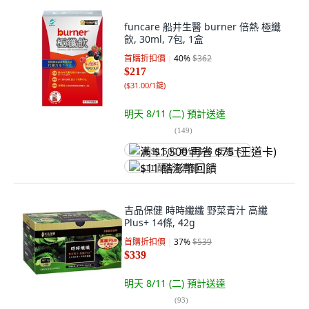
funcare 船井生醫 burner 倍熱 極纖
飲, 30ml, 7包, 1盒
首購折扣價
40
%
$362
$217
(
$31.00/1錠
)
明天 8/11 (二)
預計送達
(
149
)
满 $1,500 再省 $75 (王道卡)
$11 酷澎幣回饋
吉品保健 時時纖纖 野菜青汁 高纖
Plus+ 14條, 42g
首購折扣價
37
%
$539
$339
明天 8/11 (二)
預計送達
(
93
)