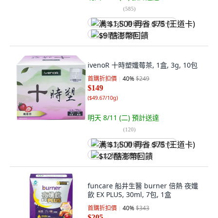
(
585
)
满 $1,500 再省 $75 (王道卡)
$9 酷澎幣回饋
ivenoR 十時塑孅莓茶, 1盒, 3g, 10包
首購折扣價
40
%
$249
$149
(
$49.67/10g
)
明天 8/11 (二)
預計送達
(
120
)
满 $1,500 再省 $75 (王道卡)
$12 酷澎幣回饋
funcare 船井生醫 burner 倍熱 夜孅
飲 EX PLUS, 30ml, 7包, 1盒
首購折扣價
40
%
$343
$205