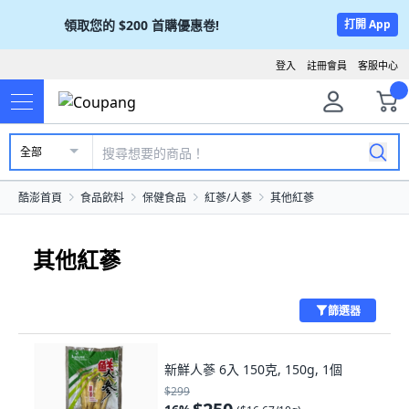
領取您的
$200
首購優惠卷!
打開 App
登入
註冊會員
客服中心
全部
酷澎首頁
食品飲料
保健食品
紅蔘/人蔘
其他紅蔘
其他紅蔘
篩選器
新鮮人蔘 6入 150克, 150g, 1個
$299