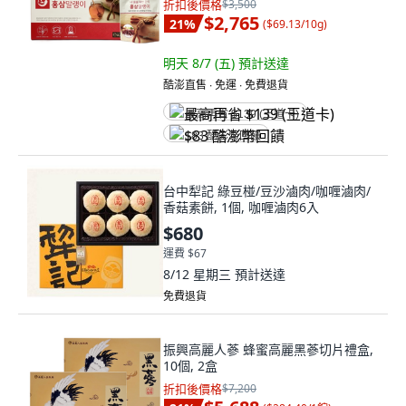
折扣後價格
$3,500
$2,765
21
%
(
$69.13/10g
)
明天 8/7 (五)
預計送達
酷澎直售 ∙ 免運 ∙ 免費退貨
最高再省 $139 (王道卡)
$83 酷澎幣回饋
台中犁記 綠豆椪/豆沙滷肉/咖喱滷肉/
香菇素餅, 1個, 咖喱滷肉6入
$680
運費 $67
8/12 星期三
預計送達
免費退貨
振興高麗人蔘 蜂蜜高麗黑蔘切片禮盒,
10個, 2盒
折扣後價格
$7,200