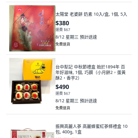
太陽堂 老婆餅 奶素 10入/盒, 1個, 5入
$380
運費 $67
8/12 星期三
預計送達
免費退貨
台中犁記 中秋節禮盒 始於1894年 百
年好滋味, 1個, 巧饌（小月餅2，蛋黃
酥2，香芋2）
$490
運費 $67
8/12 星期三
預計送達
免費退貨
振興高麗人蔘 高麗蜂蜜紅蔘條禮盒 10
包, 400g, 1盒