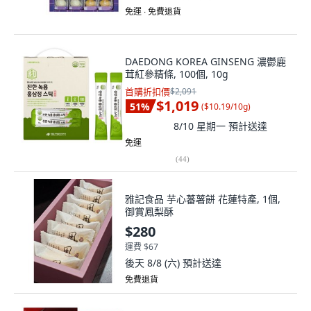
免運 ∙ 免費退貨
DAEDONG KOREA GINSENG 濃鬱鹿
茸紅參精條, 100個, 10g
首購折扣價
$2,091
$1,019
51
%
(
$10.19/10g
)
8/10 星期一
預計送達
免運
(
44
)
雅記食品 芋心蕃薯餅 花蓮特產, 1個,
御賞鳳梨酥
$280
運費 $67
後天 8/8 (六)
預計送達
免費退貨