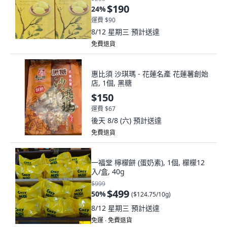
$190
24
%
運費 $90
8/12 星期三
預計送達
免費退貨
惠比須 沙琪瑪 - 花蓮名產 花蓮薯創始
店, 1個, 黑糖
$150
運費 $67
後天 8/8 (六)
預計送達
免費退貨
一福堂 檸檬餅 (蛋奶素), 1個, 檬檬12
入/盒, 40g
$999
$499
50
%
(
$124.75/10g
)
8/12 星期三
預計送達
免運 ∙ 免費退貨