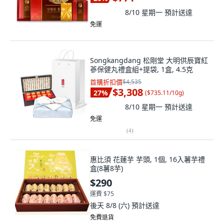
8/10 星期一
預計送達
免運
Songkangdang 松剛堂 大明供辰寶紅
蔘保健丸禮盒組+提袋, 1盒, 4.5克
首購折扣價
$4,535
$3,308
27
%
(
$735.11/10g
)
8/10 星期一
預計送達
免運
(
4
)
惠比須 花蓮芋 芋頭, 1個, 16入薯芋禮
盒(8薯8芋)
$290
運費 $75
後天 8/8 (六)
預計送達
免費退貨