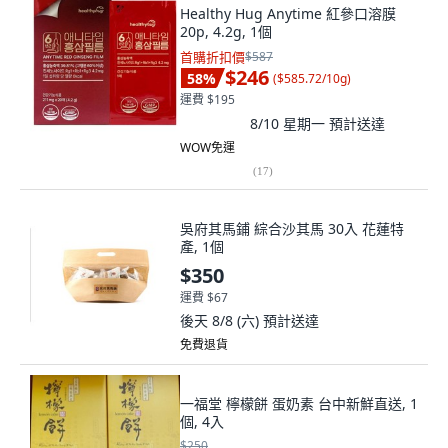
Healthy Hug Anytime 紅參口溶膜
20p, 4.2g, 1個
首購折扣價
$587
$246
58
%
(
$585.72/10g
)
運費 $195
8/10 星期一
預計送達
WOW免運
(
17
)
吳府其馬鋪 綜合沙其馬 30入 花蓮特
產, 1個
$350
運費 $67
後天 8/8 (六)
預計送達
免費退貨
一福堂 檸檬餅 蛋奶素 台中新鮮直送, 1
個, 4入
$250