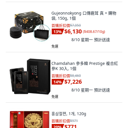
Gujeonnokyong 口傳鹿茸 真 + 購物
袋, 150g, 1個
首購折扣價
$7,050
$6,130
13
%
(
$408.67/10g
)
8/10 星期一
預計送達
免運
Chamdahan 參多韓 Prestige 複合紅
參K 30入, 1個
首購折扣價
$8,460
$7,226
14
%
8/10 星期一
預計送達
免運
홍삼절편, 1개, 120g
首購折扣價
$971
$771
20
%