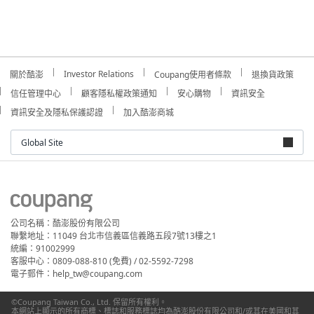
Investor Relations
關於酷澎
Coupang使用者條款
退換貨政策
信任管理中心
顧客隱私權政策通知
安心購物
資訊安全
資訊安全及隱私保護認證
加入酷澎商城
Global Site
公司名稱：酷澎股份有限公司
聯繫地址：11049 台北市信義區信義路五段7號13樓之1
統編：91002999
客服中心：0809-088-810 (免費) / 02-5592-7298
電子郵件：help_tw@coupang.com
©Coupang Taiwan Co., Ltd. 保留所有權利。
本網站上顯示的所有商標、標誌和服務標誌均為酷澎股份有限公司和/或其在美國和其