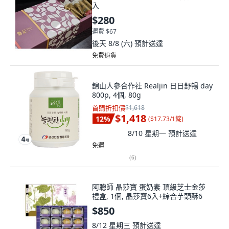
入
$280
運費 $67
後天 8/8 (六)
預計送達
免費退貨
錦山人參合作社 Realjin 日日舒暢 day
800p, 4個, 80g
首購折扣價
$1,618
$1,418
12
%
(
$17.73/1錠
)
8/10 星期一
預計送達
免運
(
6
)
阿聰師 晶莎寶 蛋奶素 頂級芝士金莎
禮盒, 1個, 晶莎寶6入+綜合芋頭酥6
$850
8/12 星期三
預計送達