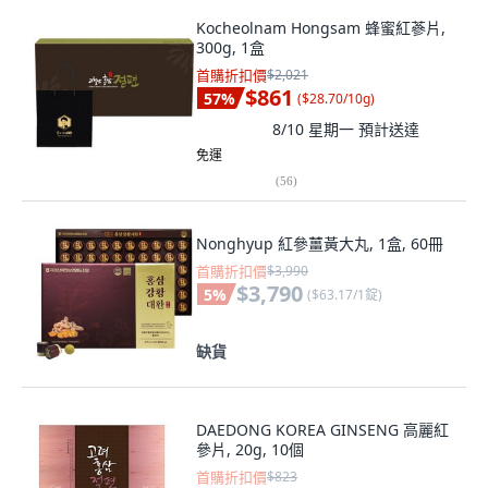
Kocheolnam Hongsam 蜂蜜紅蔘片,
300g, 1盒
首購折扣價
$2,021
$861
57
%
(
$28.70/10g
)
8/10 星期一
預計送達
免運
(
56
)
Nonghyup 紅參薑黃大丸, 1盒, 60冊
首購折扣價
$3,990
$3,790
5
%
(
$63.17/1錠
)
缺貨
DAEDONG KOREA GINSENG 高麗紅
參片, 20g, 10個
首購折扣價
$823