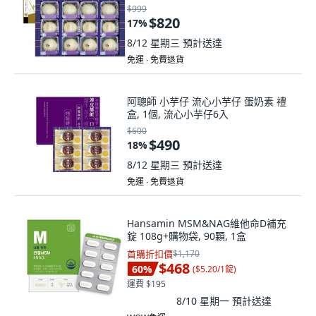
$999
$820
17
%
8/12 星期三
預計送達
免運 ∙ 免費退貨
阿聰師 小芋仔 流心小芋仔 蛋奶素 禮
盒, 1個, 流心小芋仔6入
$600
$490
18
%
8/12 星期三
預計送達
免運 ∙ 免費退貨
Hansamin MSM&NAG維他命D補充
錠 108g+購物袋, 90顆, 1盒
首購折扣價
$1,170
$468
60
%
(
$5.20/1錠
)
運費 $195
8/10 星期一
預計送達