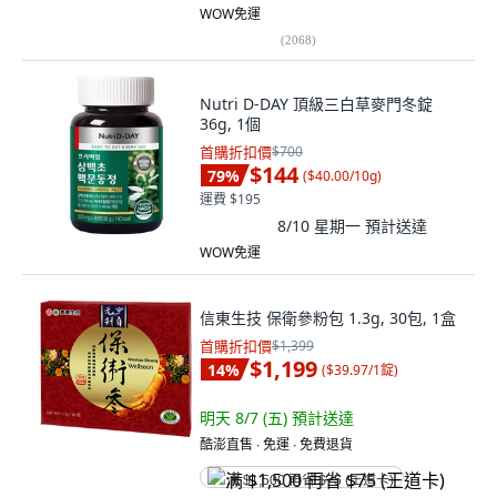
WOW免運
(
2068
)
Nutri D-DAY 頂級三白草麥門冬錠
36g, 1個
首購折扣價
$700
$144
79
%
(
$40.00/10g
)
運費 $195
8/10 星期一
預計送達
WOW免運
信東生技 保衛參粉包 1.3g, 30包, 1盒
首購折扣價
$1,399
$1,199
14
%
(
$39.97/1錠
)
明天 8/7 (五)
預計送達
酷澎直售 ∙ 免運 ∙ 免費退貨
满 $1,500 再省 $75 (王道卡)