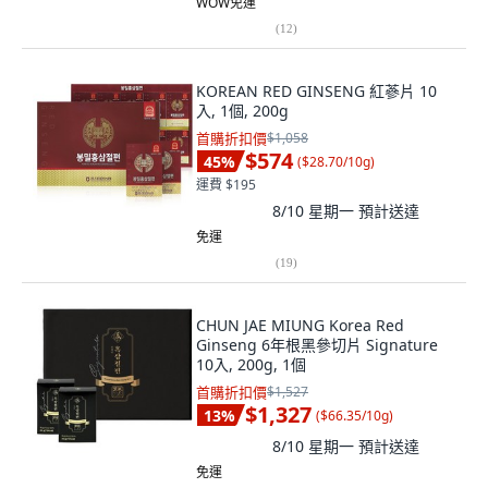
WOW免運
(
12
)
KOREAN RED GINSENG 紅蔘片 10
入, 1個, 200g
首購折扣價
$1,058
$574
45
%
(
$28.70/10g
)
運費 $195
8/10 星期一
預計送達
免運
(
19
)
CHUN JAE MIUNG Korea Red
Ginseng 6年根黑參切片 Signature
10入, 200g, 1個
首購折扣價
$1,527
$1,327
13
%
(
$66.35/10g
)
8/10 星期一
預計送達
免運