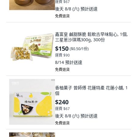
運費 $67
後天 8/8 (六)
預計送達
免費退貨
鑫富皇 鹹甜酥脆 鬆軟古早味點心, 1個,
三星蔥沙琪瑪300g, 300份
$150
(
$0.50/1份
)
運費 $90
8/14
預計送達
免費退貨
香柚菓子 曾師傅 花蓮特產 花蓮小舖, 1
個
$240
運費 $67
後天 8/8 (六)
預計送達
免費退貨