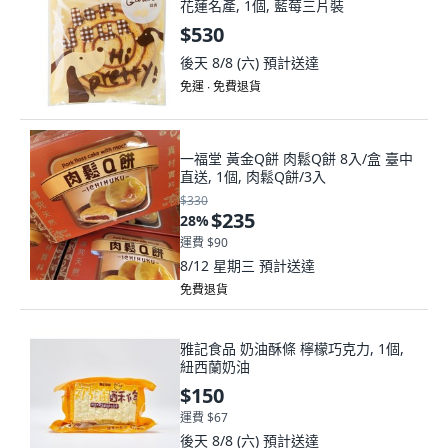
花蓮名產, 1個, 藍莓三片裝
$530
後天 8/8 (六)
預計送達
免運 ∙ 免費退貨
一福堂 黃金Q餅 肉鬆Q餅 8入/盒 臺中
直送, 1個, 肉鬆Q餅/3入
$330
$235
28
%
運費 $90
8/12 星期三
預計送達
免費退貨
雅記食品 奶油酥條 檸檬巧克力, 1個,
紐西蘭奶油
$150
運費 $67
後天 8/8 (六)
預計送達