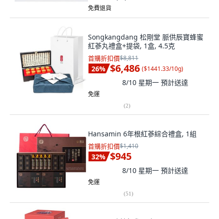
免費退貨
Songkangdang 松剛堂 脈供辰寶蜂蜜
紅蔘丸禮盒+提袋, 1盒, 4.5克
首購折扣價
$8,811
$6,486
26
%
(
$1441.33/10g
)
8/10 星期一
預計送達
免運
(
2
)
Hansamin 6年根紅蔘綜合禮盒, 1組
首購折扣價
$1,410
$945
32
%
8/10 星期一
預計送達
免運
(
51
)