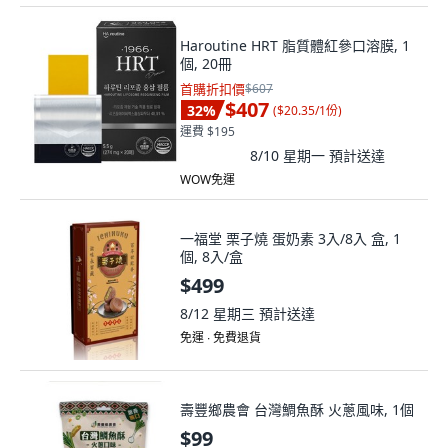
Haroutine HRT 脂質體紅參口溶膜, 1
個, 20冊
首購折扣價
$607
$407
32
%
(
$20.35/1份
)
運費 $195
8/10 星期一
預計送達
WOW免運
一福堂 栗子燒 蛋奶素 3入/8入 盒, 1
個, 8入/盒
$499
8/12 星期三
預計送達
免運 ∙ 免費退貨
壽豐鄉農會 台灣鯛魚酥 火蔥風味, 1個
$99