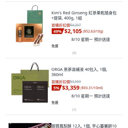
Kim's Red Ginseng 紅蔘果乾隨身包
+提袋, 400g, 1組
首購折扣價
$4,207
$2,105
49
%
(
$52.63/10g
)
8/10 星期一
預計送達
免運
(
9
)
ORGA 黑蔘滋補液 40包入, 1個,
360ml
首購折扣價
$3,559
$3,359
5
%
(
$93.31/10ml
)
8/10 星期一
預計送達
免運
(
1
)
御賞鳳梨酥 12入, 1個, 芋心蕃薯餅10