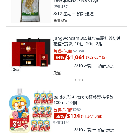
$250
16
%
(
$16.67/10g
)
運費 $67
8/12 星期三
預計送達
免費退貨
Jungwonsam 365蜂蜜高麗紅蔘切片
禮盒+提袋, 10包, 20g, 2組
首購折扣價
$2,350
$1,061
54
%
(
$53.05/1錠
)
8/10 星期一
預計送達
免運
(
143
)
paldo 八道 Pororo紅參梨桔梗飲,
100ml, 10個
首購折扣價
$282
$124
56
%
(
$1.24/10ml
)
運費 $195
8/10 星期一
預計送達