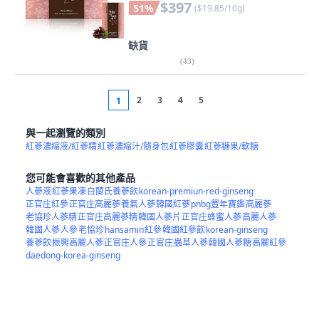
$397
51
%
(
$19.85/10g
)
缺貨
(
43
)
2
3
4
5
1
與一起瀏覽的類別
紅蔘濃縮液/紅蔘精
紅蔘濃縮汁/隨身包
紅蔘膠囊
紅蔘糖果/軟糖
您可能會喜歡的其他產品
人蔘液
紅蔘果凍
白蘭氏養蔘飲
korean-premiun-red-ginseng
正官庄紅參
正官庄高麗蔘
養氣人蔘
韓國紅蔘
pnbg豐年寶鑑
高麗蔘
老協珍人蔘精
正官庄高麗蔘精
韓國人蔘片
正官庄蜂蜜人蔘
高麗人蔘
韓國人蔘
人參
老協珍
hansamin
紅參
韓國紅參飲
korean-ginseng
養蔘飲
振興高麗人蔘
正官庄人參
正官庄
蟲草人蔘
韓國人蔘糖
高麗紅參
daedong-korea-ginseng