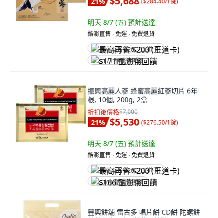
$5,688
21
%
(
$284.40/1錠
)
明天 8/7 (五)
預計送達
酷澎直售 ∙ 免運 ∙ 免費退貨
最高再省 $200 (王道卡)
$171 酷澎幣回饋
振興高麗人蔘 蜂蜜高麗紅蔘切片 6年
根, 10個, 200g, 2盒
折扣後價格
$7,000
$5,530
21
%
(
$276.50/1錠
)
明天 8/7 (五)
預計送達
酷澎直售 ∙ 免運 ∙ 免費退貨
最高再省 $200 (王道卡)
$166 酷澎幣回饋
豐興餅舖 雷古多 唱片餅 CD餅 陀螺餅