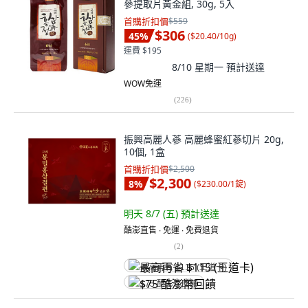
參提取片黃金組, 30g, 5入
首購折扣價
$559
$306
45
%
(
$20.40/10g
)
運費 $195
8/10 星期一
預計送達
WOW免運
(
226
)
振興高麗人蔘 高麗蜂蜜紅蔘切片 20g,
10個, 1盒
首購折扣價
$2,500
$2,300
8
%
(
$230.00/1錠
)
明天 8/7 (五)
預計送達
酷澎直售 ∙ 免運 ∙ 免費退貨
(
2
)
最高再省 $115 (王道卡)
$75 酷澎幣回饋