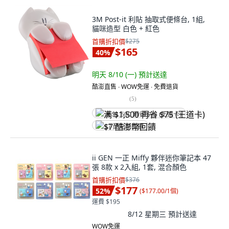
3M Post-it 利貼 抽取式便條台, 1組,
貓咪造型 白色 + 紅色
首購折扣價
$275
$165
40
%
明天 8/10 (一)
預計送達
酷澎直售 ∙ WOW免運 ∙ 免費退貨
(
5
)
满 $1,500 再省 $75 (王道卡)
$7 酷澎幣回饋
ii GEN 一正 Miffy 夥伴迷你筆記本 47
張 8款 x 2入組, 1套, 混合顏色
首購折扣價
$376
$177
52
%
(
$177.00/1個
)
運費 $195
8/12 星期三
預計送達
WOW免運