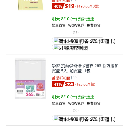
首購折扣價
$19
40
%
(
$190.00/10張
)
明天 8/10 (一)
預計送達
酷澎直售 ∙ WOW免運 ∙ 免費退貨
(
11
)
满 $1,500 再省 $75 (王道卡)
$1 酷澎幣回饋
學習 抗菌學習環保書衣 265 新課綱加
寬型 5入, 加寬型, 1包
首購折扣價
$39
$23
41
%
(
$23.00/1個
)
明天 8/10 (一)
預計送達
酷澎直售 ∙ WOW免運 ∙ 免費退貨
(
50
)
满 $1,500 再省 $75 (王道卡)