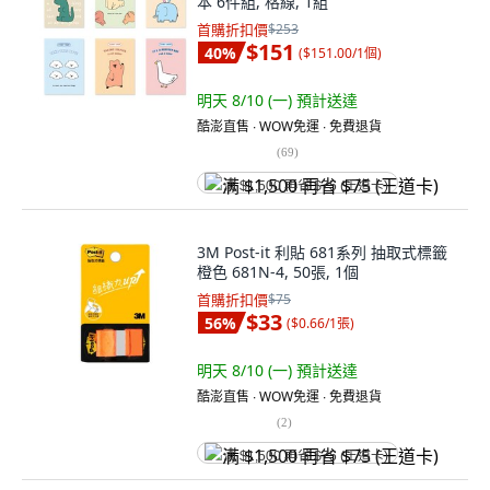
本 6件組, 格線, 1組
首購折扣價
$253
$151
40
%
(
$151.00/1個
)
明天 8/10 (一)
預計送達
酷澎直售 ∙ WOW免運 ∙ 免費退貨
(
69
)
满 $1,500 再省 $75 (王道卡)
3M Post-it 利貼 681系列 抽取式標籤
橙色 681N-4, 50張, 1個
首購折扣價
$75
$33
56
%
(
$0.66/1張
)
明天 8/10 (一)
預計送達
酷澎直售 ∙ WOW免運 ∙ 免費退貨
(
2
)
满 $1,500 再省 $75 (王道卡)