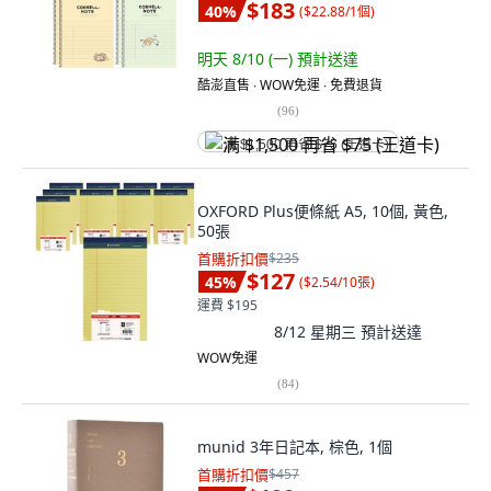
$183
40
%
(
$22.88/1個
)
明天 8/10 (一)
預計送達
酷澎直售 ∙ WOW免運 ∙ 免費退貨
(
96
)
满 $1,500 再省 $75 (王道卡)
OXFORD Plus便條紙 A5, 10個, 黃色,
50張
首購折扣價
$235
$127
45
%
(
$2.54/10張
)
運費 $195
8/12 星期三
預計送達
WOW免運
(
84
)
munid 3年日記本, 棕色, 1個
首購折扣價
$457