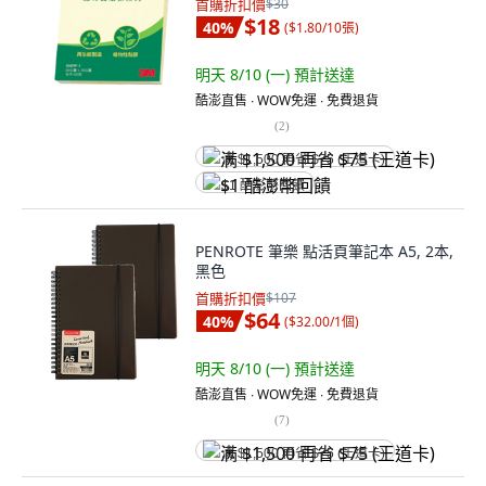
首購折扣價
$30
$18
40
%
(
$1.80/10張
)
明天 8/10 (一)
預計送達
酷澎直售 ∙ WOW免運 ∙ 免費退貨
(
2
)
满 $1,500 再省 $75 (王道卡)
$1 酷澎幣回饋
PENROTE 筆樂 點活頁筆記本 A5, 2本,
黑色
首購折扣價
$107
$64
40
%
(
$32.00/1個
)
明天 8/10 (一)
預計送達
酷澎直售 ∙ WOW免運 ∙ 免費退貨
(
7
)
满 $1,500 再省 $75 (王道卡)