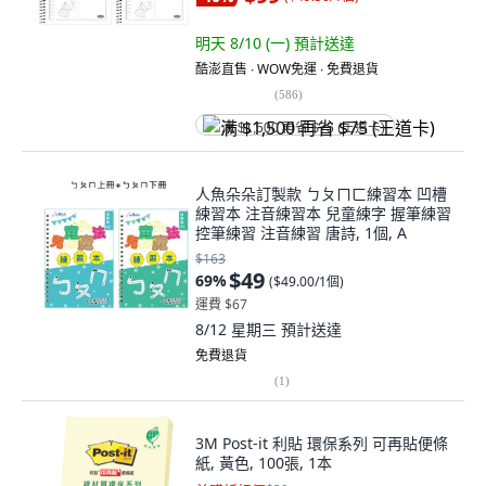
明天 8/10 (一)
預計送達
酷澎直售 ∙ WOW免運 ∙ 免費退貨
(
586
)
满 $1,500 再省 $75 (王道卡)
人魚朵朵訂製款 ㄅㄆㄇㄈ練習本 凹槽
練習本 注音練習本 兒童練字 握筆練習
控筆練習 注音練習 唐詩, 1個, A
$163
$49
69
%
(
$49.00/1個
)
運費 $67
8/12 星期三
預計送達
免費退貨
(
1
)
3M Post-it 利貼 環保系列 可再貼便條
紙, 黃色, 100張, 1本