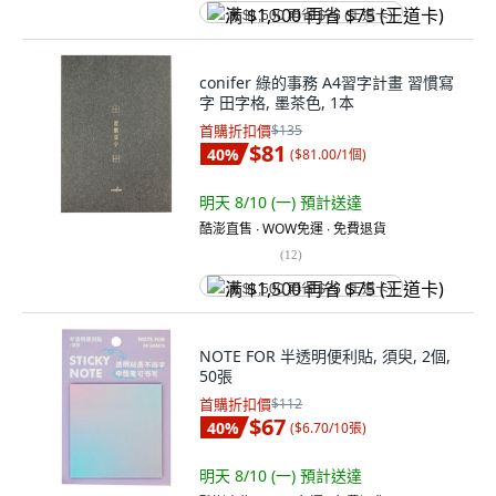
满 $1,500 再省 $75 (王道卡)
conifer 綠的事務 A4習字計畫 習慣寫
字 田字格, 墨茶色, 1本
首購折扣價
$135
$81
40
%
(
$81.00/1個
)
明天 8/10 (一)
預計送達
酷澎直售 ∙ WOW免運 ∙ 免費退貨
(
12
)
满 $1,500 再省 $75 (王道卡)
NOTE FOR 半透明便利貼, 須臾, 2個,
50張
首購折扣價
$112
$67
40
%
(
$6.70/10張
)
明天 8/10 (一)
預計送達