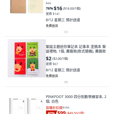
$69
$16
76
%
(
$16.00/1個
)
運費 $141
8/12 星期三
預計送達
免費退貨
(
1
)
聖誕主題迷你筆記本 記事本 塗鴉本 聖
誕禮物, 1個, 麋鹿款(款式隨機), 麋鹿款
$2
(
$2.00/1個
)
運費 $67
8/12 星期三
預計送達
免費退貨
(
6
)
PINKFOOT 3000 四分割數學練習本, 2
個, 白色
首購折扣價
$165
$99
40
%
(
$49.50/1個
)