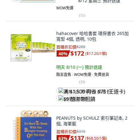
8/12 星期三
預計送達
WOW免運
(
11
)
hahacover 哈哈書套 環保書衣 265加
寬型 4個, 透明, 10包
首購折扣價
$288
$172
40
%
(
$17.20/1個
)
明天 8/10 (一)
預計送達
酷澎直售 ∙ WOW免運 ∙ 免費退貨
(
33
)
满 $1,500 再省 $75 (王道卡)
$9 酷澎幣回饋
PEANUTS by SCHULZ 索引筆記本, 2
個, 海軍藍
首購折扣價
$376
$137
63
%
(
$68.50/1個
)