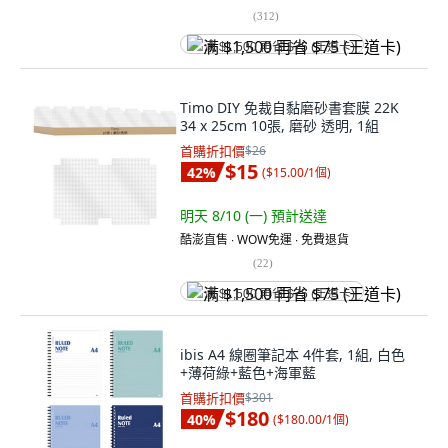
(
312
)
满 $1,500 再省 $75 (王道卡)
Timo DIY 免裁自黏磨砂書套膜 22K
34 x 25cm 10張, 磨砂 透明, 1組
首購折扣價
$26
$15
42
%
(
$15.00/1個
)
明天 8/10 (一)
預計送達
酷澎直售 ∙ WOW免運 ∙ 免費退貨
(
22
)
满 $1,500 再省 $75 (王道卡)
ibis A4 線圈筆記本 4件套, 1組, 白色
+薄荷綠+藍色+海軍藍
首購折扣價
$301
$180
40
%
(
$180.00/1個
)