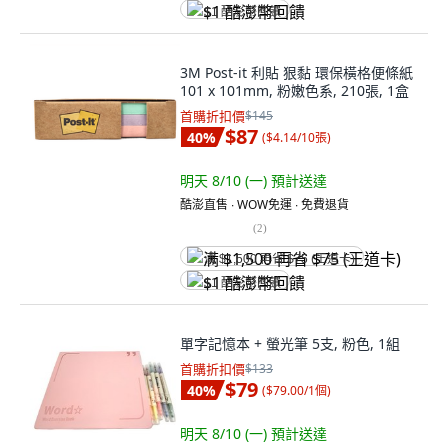
$1 酷澎幣回饋
3M Post-it 利貼 狠黏 環保橫格便條紙
101 x 101mm, 粉嫩色系, 210張, 1盒
首購折扣價
$145
$87
40
%
(
$4.14/10張
)
明天 8/10 (一)
預計送達
酷澎直售 ∙ WOW免運 ∙ 免費退貨
(
2
)
满 $1,500 再省 $75 (王道卡)
$1 酷澎幣回饋
單字記憶本 + 螢光筆 5支, 粉色, 1組
首購折扣價
$133
$79
40
%
(
$79.00/1個
)
明天 8/10 (一)
預計送達