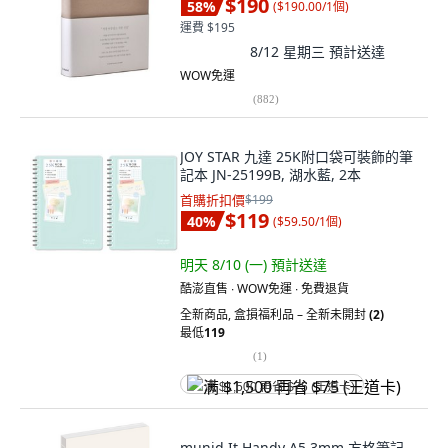
$190
58
%
(
$190.00/1個
)
運費 $195
8/12 星期三
預計送達
WOW免運
(
882
)
JOY STAR 九達 25K附口袋可裝飾的筆
記本 JN-25199B, 湖水藍, 2本
首購折扣價
$199
$119
40
%
(
$59.50/1個
)
明天 8/10 (一)
預計送達
酷澎直售 ∙ WOW免運 ∙ 免費退貨
全新商品
,
盒損福利品 – 全新未開封
(2)
最低
119
(
1
)
满 $1,500 再省 $75 (王道卡)
munid It Handy A5 3mm 方格筆記