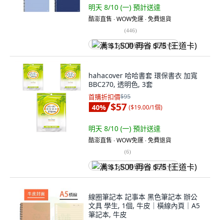
明天 8/10 (一)
預計送達
酷澎直售 ∙ WOW免運 ∙ 免費退貨
(
446
)
满 $1,500 再省 $75 (王道卡)
hahacover 哈哈書套 環保書衣 加寬
BBC270, 透明色, 3套
首購折扣價
$95
$57
40
%
(
$19.00/1個
)
明天 8/10 (一)
預計送達
酷澎直售 ∙ WOW免運 ∙ 免費退貨
(
6
)
满 $1,500 再省 $75 (王道卡)
線圈筆記本 記事本 黑色筆記本 辦公
文具 學生, 1個, 牛皮｜橫線內頁｜A5
筆記本, 牛皮