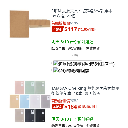
SIJIN 思進文具 牛皮筆記本/記事本,
B5方格, 20個
首購折扣價
$195
$117
40
%
(
$5.85/1個
)
明天 8/10 (一)
預計送達
酷澎直售 ∙ WOW免運 ∙ 免費退貨
(
16
)
满 $1,500 再省 $75 (王道卡)
$10 酷澎幣回饋
TAMSAA One Ring 簡約霧面彩色線圈
衡線筆記本, 10本, 霧面線圈
首購折扣價
$307
$184
40
%
(
$18.40/1個
)
明天 8/10 (一)
預計送達
酷澎直售 ∙ WOW免運 ∙ 免費退貨