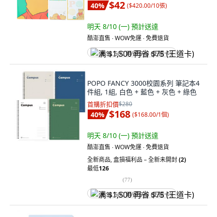
$42
40
%
(
$420.00/10張
)
明天 8/10 (一)
預計送達
酷澎直售 ∙ WOW免運 ∙ 免費退貨
满 $1,500 再省 $75 (王道卡)
POPO FANCY 3000校園系列 筆記本4
件組, 1組, 白色 + 藍色 + 灰色 + 綠色
首購折扣價
$280
$168
40
%
(
$168.00/1個
)
明天 8/10 (一)
預計送達
酷澎直售 ∙ WOW免運 ∙ 免費退貨
全新商品
,
盒損福利品 – 全新未開封
(2)
最低
126
(
77
)
满 $1,500 再省 $75 (王道卡)