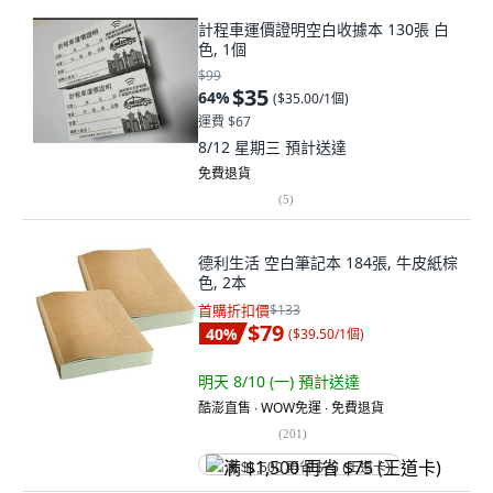
計程車運價證明空白收據本 130張 白
色, 1個
$99
$35
64
%
(
$35.00/1個
)
運費 $67
8/12 星期三
預計送達
免費退貨
(
5
)
德利生活 空白筆記本 184張, 牛皮紙棕
色, 2本
首購折扣價
$133
$79
40
%
(
$39.50/1個
)
明天 8/10 (一)
預計送達
酷澎直售 ∙ WOW免運 ∙ 免費退貨
(
201
)
满 $1,500 再省 $75 (王道卡)