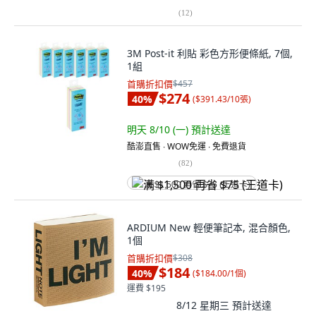
(
12
)
3M Post-it 利貼 彩色方形便條紙, 7個,
1組
首購折扣價
$457
$274
40
%
(
$391.43/10張
)
明天 8/10 (一)
預計送達
酷澎直售 ∙ WOW免運 ∙ 免費退貨
(
82
)
满 $1,500 再省 $75 (王道卡)
ARDIUM New 輕便筆記本, 混合顏色,
1個
首購折扣價
$308
$184
40
%
(
$184.00/1個
)
運費 $195
8/12 星期三
預計送達