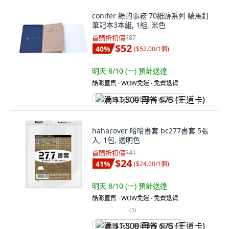
conifer 綠的事務 70紙跡系列 騎馬釘
筆記本3本組, 1組, 米色
首購折扣價
$87
$52
40
%
(
$52.00/1個
)
明天 8/10 (一)
預計送達
酷澎直售 ∙ WOW免運 ∙ 免費退貨
满 $1,500 再省 $75 (王道卡)
hahacover 哈哈書套 bc277書套 5張
入, 1包, 透明色
首購折扣價
$41
$24
41
%
(
$24.00/1個
)
明天 8/10 (一)
預計送達
酷澎直售 ∙ WOW免運 ∙ 免費退貨
(
3
)
满 $1,500 再省 $75 (王道卡)