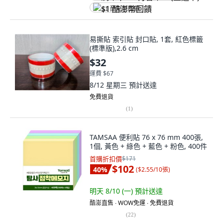
$1 酷澎幣回饋
易撕貼 索引貼 封口貼, 1套, 紅色標籤
(標準版),2.6 cm
$32
運費 $67
8/12 星期三
預計送達
免費退貨
(
1
)
TAMSAA 便利貼 76 x 76 mm 400張,
1個, 黃色 + 綠色 + 藍色 + 粉色, 400件
首購折扣價
$171
$102
40
%
(
$2.55/10張
)
明天 8/10 (一)
預計送達
酷澎直售 ∙ WOW免運 ∙ 免費退貨
(
22
)