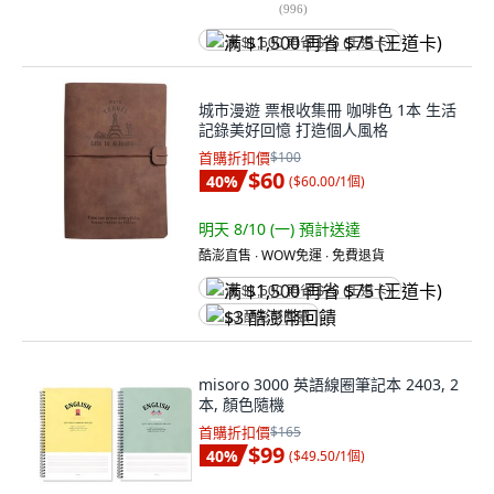
(
996
)
满 $1,500 再省 $75 (王道卡)
城市漫遊 票根收集冊 咖啡色 1本 生活
記錄美好回憶 打造個人風格
首購折扣價
$100
$60
40
%
(
$60.00/1個
)
明天 8/10 (一)
預計送達
酷澎直售 ∙ WOW免運 ∙ 免費退貨
满 $1,500 再省 $75 (王道卡)
$3 酷澎幣回饋
misoro 3000 英語線圈筆記本 2403, 2
本, 顏色隨機
首購折扣價
$165
$99
40
%
(
$49.50/1個
)