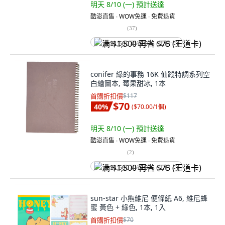
明天 8/10 (一)
預計送達
酷澎直售 ∙ WOW免運 ∙ 免費退貨
(
37
)
满 $1,500 再省 $75 (王道卡)
conifer 綠的事務 16K 仙蹤特調系列空
白繪圖本, 莓果甜冰, 1本
首購折扣價
$117
$70
40
%
(
$70.00/1個
)
明天 8/10 (一)
預計送達
酷澎直售 ∙ WOW免運 ∙ 免費退貨
(
2
)
满 $1,500 再省 $75 (王道卡)
sun-star 小熊維尼 便條紙 A6, 維尼蜂
蜜 黃色 + 綠色, 1本, 1入
首購折扣價
$70