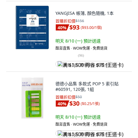
YANGJISA 帳簿, 顏色隨機, 1本
首購折扣價
$156
$93
40
%
(
$93.00/1個
)
明天 8/10 (一)
預計送達
酷澎直售 ∙ WOW免運 ∙ 免費退貨
(
96
)
满 $1,500 再省 $75 (王道卡)
德德小品集 多款式 POP 5 索引貼
#60591, 120張, 1組
首購折扣價
$50
$30
40
%
(
$0.25/1張
)
明天 8/10 (一)
預計送達
酷澎直售 ∙ WOW免運 ∙ 免費退貨
满 $1,500 再省 $75 (王道卡)