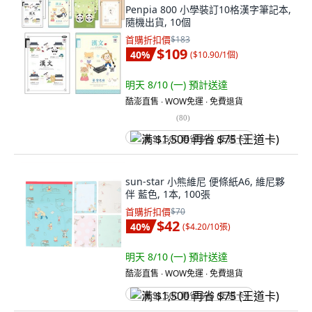
Penpia 800 小學裝訂10格漢字筆記本,
隨機出貨, 10個
首購折扣價
$183
$109
40
%
(
$10.90/1個
)
明天 8/10 (一)
預計送達
酷澎直售 ∙ WOW免運 ∙ 免費退貨
(
80
)
满 $1,500 再省 $75 (王道卡)
sun-star 小熊維尼 便條紙A6, 維尼夥
伴 藍色, 1本, 100張
首購折扣價
$70
$42
40
%
(
$4.20/10張
)
明天 8/10 (一)
預計送達
酷澎直售 ∙ WOW免運 ∙ 免費退貨
满 $1,500 再省 $75 (王道卡)