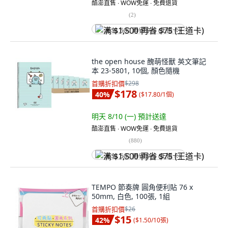
酷澎直售 ∙ WOW免運 ∙ 免費退貨
(
2
)
满 $1,500 再省 $75 (王道卡)
the open house 醜萌怪獸 英文筆記
本 23-5801, 10個, 顏色隨機
首購折扣價
$298
$178
40
%
(
$17.80/1個
)
明天 8/10 (一)
預計送達
酷澎直售 ∙ WOW免運 ∙ 免費退貨
(
880
)
满 $1,500 再省 $75 (王道卡)
TEMPO 節奏牌 圓角便利貼 76 x
50mm, 白色, 100張, 1組
首購折扣價
$26
$15
42
%
(
$1.50/10張
)