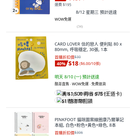
運費 $195
8/12 星期三
預計送達
WOW免運
(
34
)
CARD LOVER 信的戀人 便利貼 80 x
80mm, 呼吸穩定, 30張, 1本
首購折扣價
$30
$18
40
%
(
$6.00/10張
)
明天 8/10 (一)
預計送達
酷澎直售 ∙ WOW免運 ∙ 免費退貨
满 $1,500 再省 $75 (王道卡)
$1 酷澎幣回饋
PINKFOOT 貓咪圖案線圈康乃爾筆記
本組, 白色+粉色+黃色+綠色, 8本
首購折扣價
$306