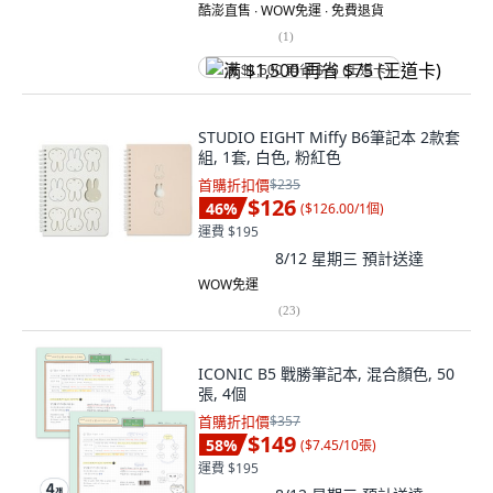
酷澎直售 ∙ WOW免運 ∙ 免費退貨
(
1
)
满 $1,500 再省 $75 (王道卡)
STUDIO EIGHT Miffy B6筆記本 2款套
組, 1套, 白色, 粉紅色
首購折扣價
$235
$126
46
%
(
$126.00/1個
)
運費 $195
8/12 星期三
預計送達
WOW免運
(
23
)
ICONIC B5 戰勝筆記本, 混合顏色, 50
張, 4個
首購折扣價
$357
$149
58
%
(
$7.45/10張
)
運費 $195