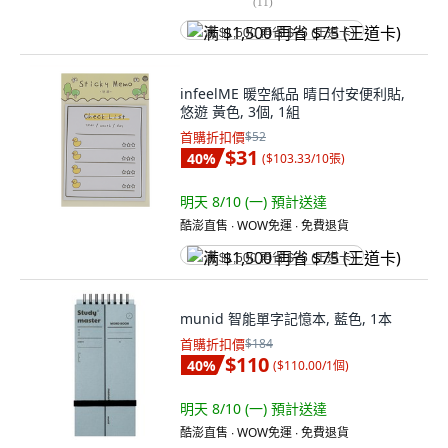
(
11
)
满 $1,500 再省 $75 (王道卡)
infeelME 暖空紙品 晴日付安便利貼,
悠遊 黃色, 3個, 1組
首購折扣價
$52
$31
40
%
(
$103.33/10張
)
明天 8/10 (一)
預計送達
酷澎直售 ∙ WOW免運 ∙ 免費退貨
满 $1,500 再省 $75 (王道卡)
munid 智能單字記憶本, 藍色, 1本
首購折扣價
$184
$110
40
%
(
$110.00/1個
)
明天 8/10 (一)
預計送達
酷澎直售 ∙ WOW免運 ∙ 免費退貨