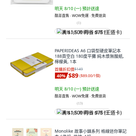
明天 8/10 (一)
預計送達
酷澎直售 ∙ WOW免運 ∙ 免費退貨
(
1
)
满 $1,500 再省 $75 (王道卡)
PAPERIDEAS A6 口袋型硬皮筆記本
188頁空白 180度平攤 純木漿無酸紙,
檸檬黃, 1本
首購折扣價
$149
$89
40
%
(
$89.00/1個
)
明天 8/10 (一)
預計送達
酷澎直售 ∙ WOW免運 ∙ 免費退貨
(
13
)
满 $1,500 再省 $75 (王道卡)
Monolike 故事小鎮系列 格線迷你筆記