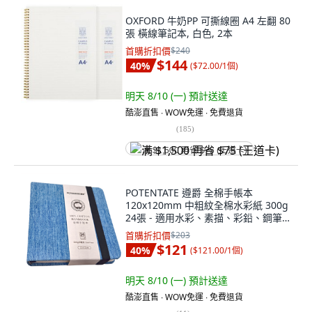
OXFORD 牛奶PP 可撕線圈 A4 左翻 80
張 橫線筆記本, 白色, 2本
首購折扣價
$240
$144
40
%
(
$72.00/1個
)
明天 8/10 (一)
預計送達
酷澎直售 ∙ WOW免運 ∙ 免費退貨
(
185
)
满 $1,500 再省 $75 (王道卡)
POTENTATE 遵爵 全棉手帳本
120x120mm 中粗紋全棉水彩紙 300g
24張 - 適用水彩、素描、彩鉛、鋼筆,
中粗牛仔藍, 1本
首購折扣價
$203
$121
40
%
(
$121.00/1個
)
明天 8/10 (一)
預計送達
酷澎直售 ∙ WOW免運 ∙ 免費退貨