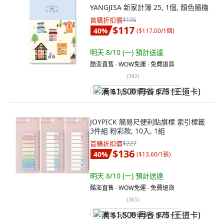
YANGJISA 新家計簿 25, 1個, 顏色隨機
首購折扣價
$195
$117
40
%
(
$117.00/1個
)
明天 8/10 (一)
預計送達
酷澎直售 ∙ WOW免運 ∙ 免費退貨
(
302
)
满 $1,500 再省 $75 (王道卡)
JOYPICK 簡易尺便利貼旗標 索引標籤
3件組 粉彩款, 10入, 1組
首購折扣價
$227
$136
40
%
(
$13.60/1張
)
明天 8/10 (一)
預計送達
酷澎直售 ∙ WOW免運 ∙ 免費退貨
(
365
)
满 $1,500 再省 $75 (王道卡)