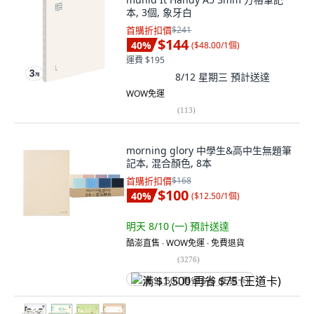
本, 3個, 象牙白
首購折扣價
$241
$144
40
%
(
$48.00/1個
)
運費 $195
8/12 星期三
預計送達
WOW免運
(
113
)
morning glory 中學生&高中生無題筆
記本, 混合顏色, 8本
首購折扣價
$168
$100
40
%
(
$12.50/1個
)
明天 8/10 (一)
預計送達
酷澎直售 ∙ WOW免運 ∙ 免費退貨
(
3276
)
满 $1,500 再省 $75 (王道卡)