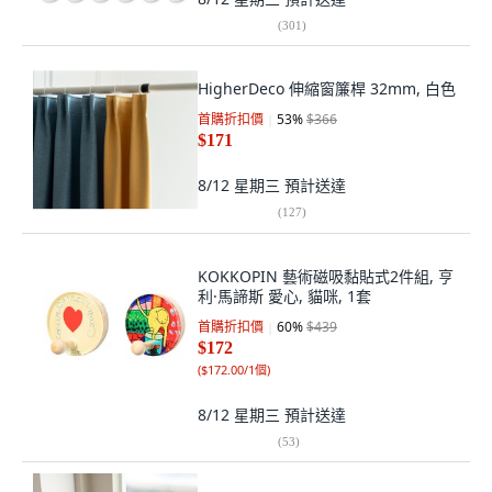
(
301
)
HigherDeco 伸縮窗簾桿 32mm, 白色
首購折扣價
53
%
$366
$171
8/12 星期三
預計送達
(
127
)
KOKKOPIN 藝術磁吸黏貼式2件組, 亨
利·馬諦斯 愛心, 貓咪, 1套
首購折扣價
60
%
$439
$172
(
$172.00/1個
)
8/12 星期三
預計送達
(
53
)