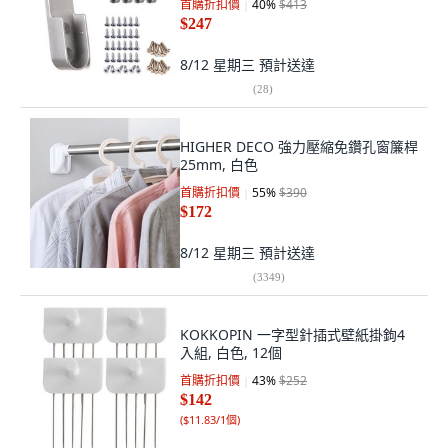
首購折扣價
40
%
$413
$247
8/12 星期三
預計送達
(
28
)
HIGHER DECO 強力壓縮免鑽孔窗簾桿
25mm, 白色
首購折扣價
55
%
$390
$172
8/12 星期三
預計送達
(
3349
)
KOKKOPIN 一字型針插式壁紙掛鉤4
入組, 白色, 12個
首購折扣價
43
%
$252
$142
(
$11.83/1個
)