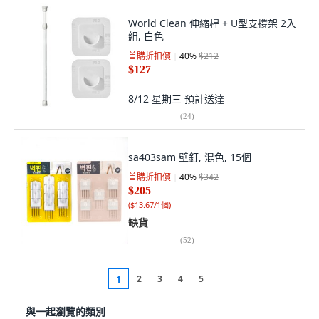
World Clean 伸縮桿 + U型支撐架 2入
組, 白色
首購折扣價
40
%
$212
$127
8/12 星期三
預計送達
(
24
)
sa403sam 壁釘, 混色, 15個
首購折扣價
40
%
$342
$205
(
$13.67/1個
)
缺貨
(
52
)
2
3
4
5
1
與一起瀏覽的類別