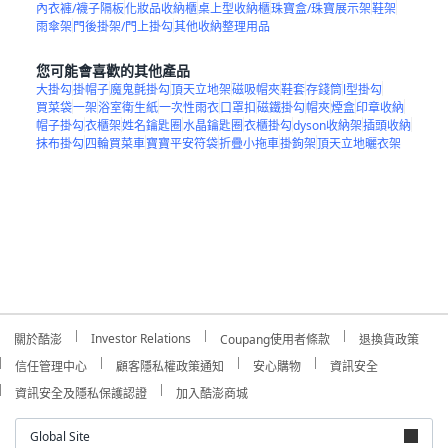
內衣褲/襪子隔板
化妝品收納櫃
桌上型收納櫃
珠寶盒/珠寶展示架
鞋架
雨傘架
門後掛架/門上掛勾
其他收納整理用品
您可能會喜歡的其他產品
大掛勾
掛帽子
魔鬼氈掛勾
頂天立地架
磁吸帽夾
鞋套
存錢筒
l型掛勾
買菜袋
一架
浴室衛生紙
一次性雨衣
口罩扣
磁鐵掛勾
帽夾
煙盒
印章收納
帽子掛勾
衣櫃架
姓名鑰匙圈
水晶鑰匙圈
衣櫃掛勾
dyson收納架
插頭收納
抹布掛勾
四輪買菜車
寶寶平安符袋
折疊小拖車
掛鉤架
頂天立地曬衣架
Investor Relations
關於酷澎
Coupang使用者條款
退換貨政策
信任管理中心
顧客隱私權政策通知
安心購物
資訊安全
資訊安全及隱私保護認證
加入酷澎商城
Global Site