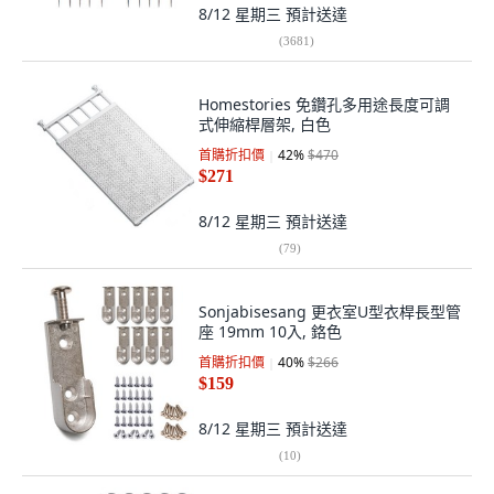
8/12 星期三
預計送達
(
3681
)
Homestories 免鑽孔多用途長度可調
式伸縮桿層架, 白色
首購折扣價
42
%
$470
$271
8/12 星期三
預計送達
(
79
)
Sonjabisesang 更衣室U型衣桿長型管
座 19mm 10入, 鉻色
首購折扣價
40
%
$266
$159
8/12 星期三
預計送達
(
10
)