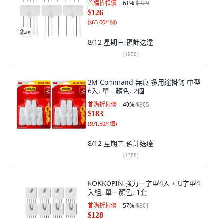
首購折扣價
61
%
$329
$126
(
$63.00/1個
)
8/12 星期三
預計送達
(
1950
)
3M Command 無痕 多用途掛鉤 中型
6入, 單一顏色, 2個
首購折扣價
40
%
$305
$183
(
$91.50/1個
)
8/12 星期三
預計送達
(
1388
)
KOKKOPIN 強力一字型4入 + U字型4
入組, 單一顏色, 1套
首購折扣價
57
%
$301
$128