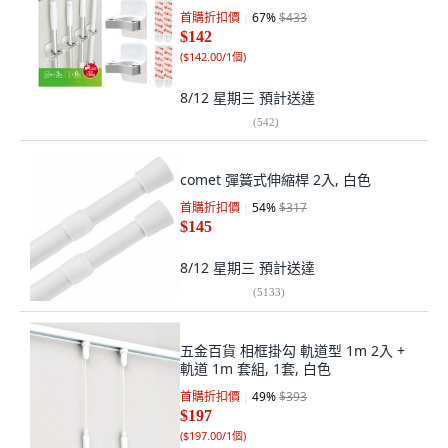
首購折扣價
67
%
$433
$142
(
$142.00/1個
)
8/12 星期三
預計送達
(
542
)
comet 彈簧式伸縮桿 2入, 白色
首購折扣價
54
%
$317
$145
8/12 星期三
預計送達
(
5133
)
五金百貨 相框掛勾 軌道型 1m 2入 +
軌道 1m 套組, 1套, 白色
首購折扣價
49
%
$393
$197
(
$197.00/1個
)