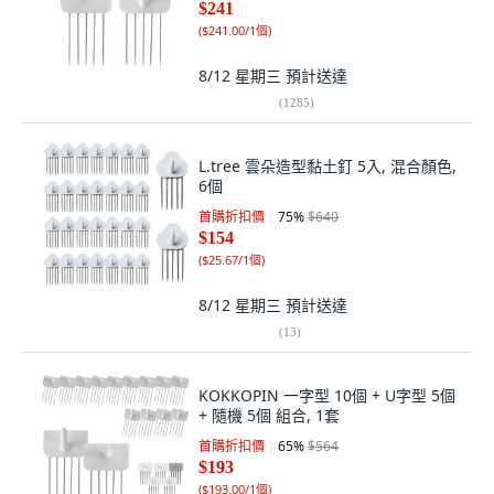
$241
(
$241.00/1個
)
8/12 星期三
預計送達
(
1285
)
L.tree 雲朵造型黏土釘 5入, 混合顏色,
6個
首購折扣價
75
%
$640
$154
(
$25.67/1個
)
8/12 星期三
預計送達
(
13
)
KOKKOPIN 一字型 10個 + U字型 5個
+ 隨機 5個 組合, 1套
首購折扣價
65
%
$564
$193
(
$193.00/1個
)