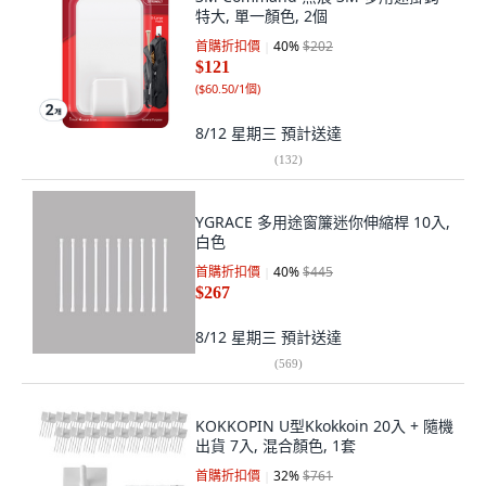
特大, 單一顏色, 2個
首購折扣價
40
%
$202
$121
(
$60.50/1個
)
8/12 星期三
預計送達
(
132
)
YGRACE 多用途窗簾迷你伸縮桿 10入,
白色
首購折扣價
40
%
$445
$267
8/12 星期三
預計送達
(
569
)
KOKKOPIN U型Kkokkoin 20入 + 隨機
出貨 7入, 混合顏色, 1套
首購折扣價
32
%
$761