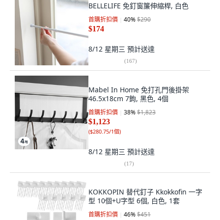
BELLELIFE 免釘窗簾伸縮桿, 白色
首購折扣價
40
%
$290
$174
8/12 星期三
預計送達
(
167
)
Mabel In Home 免打孔門後掛架
46.5x18cm 7鉤, 黑色, 4個
首購折扣價
38
%
$1,823
$1,123
(
$280.75/1個
)
8/12 星期三
預計送達
(
17
)
KOKKOPIN 替代釘子 Kkokkofin 一字
型 10個+U字型 6個, 白色, 1套
首購折扣價
46
%
$451