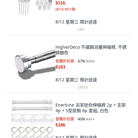
$516
(
$516.00/1個
)
8/12 星期三
預計送達
(
30
)
HigherDeco 不鏽鋼浴簾伸縮桿, 不銹
鋼銀色
首購折扣價
47
%
$350
$183
8/12 星期三
預計送達
(
2955
)
Enerbine 浴室迷你伸縮桿 2p + 支架
4p + S型掛鉤 6p 套組, 白色
首購折扣價
40
%
$311
$186
8/12 星期三
預計送達