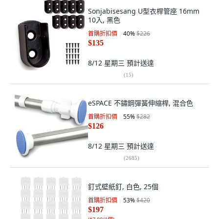
Sonjabisesang U型衣桿管座 16mm
10入, 黑色
首購折扣價
40
%
$226
$135
8/12 星期三
預計送達
(
15
)
eSPACE 不鏽鋼彈簧伸縮桿, 混合色
首購折扣價
55
%
$282
$126
8/12 星期三
預計送達
(
2685
)
釘式壁紙釘, 白色, 25個
首購折扣價
53
%
$420
$197