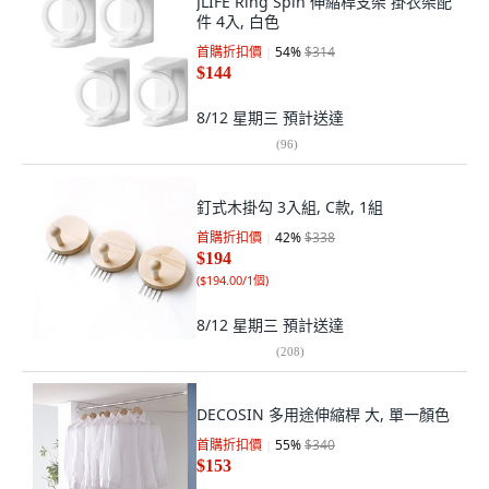
JLIFE Ring Spin 伸縮桿支架 掛衣架配
件 4入, 白色
首購折扣價
54
%
$314
$144
8/12 星期三
預計送達
(
96
)
釘式木掛勾 3入組, C款, 1組
首購折扣價
42
%
$338
$194
(
$194.00/1個
)
8/12 星期三
預計送達
(
208
)
DECOSIN 多用途伸縮桿 大, 單一顏色
首購折扣價
55
%
$340
$153