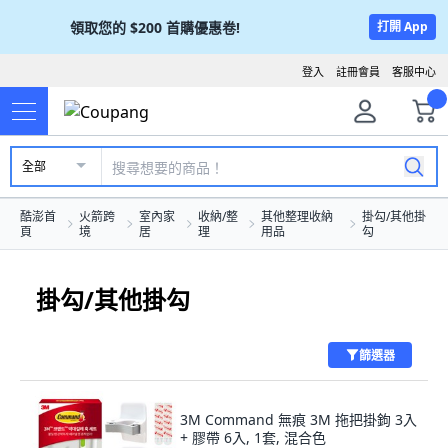
領取您的
$200
首購優惠卷!
打開 App
登入
註冊會員
客服中心
全部
酷澎首
火箭跨
室內家
收納/整
其他整理收納
掛勾/其他掛
頁
境
居
理
用品
勾
掛勾/其他掛勾
篩選器
3M Command 無痕 3M 拖把掛鉤 3入
+ 膠帶 6入, 1套, 混合色