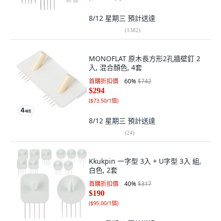
8/12 星期三
預計送達
(
1382
)
MONOFLAT 原木長方形2孔牆壁釘 2
入, 混合顏色, 4套
首購折扣價
60
%
$742
$294
(
$73.50/1個
)
8/12 星期三
預計送達
(
24
)
Kkukpin 一字型 3入 + U字型 3入 組,
白色, 2套
首購折扣價
40
%
$317
$190
(
$95.00/1個
)