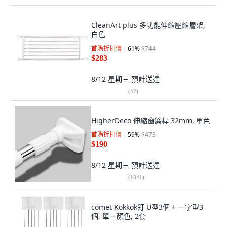
CleanArt plus 多功能伸縮壓縮層架,
白色
首購折扣價
61
%
$744
$283
8/12 星期三
預計送達
(
42
)
HigherDeco 伸縮窗簾桿 32mm, 單色
首購折扣價
59
%
$473
$190
8/12 星期三
預計送達
(
1841
)
comet Kokkok釘 U型3個 + 一字型3
個, 單一顏色, 2套