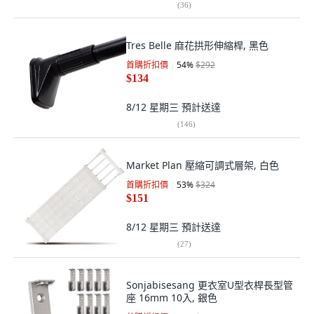
(
36
)
Tres Belle 麻花拱形伸縮桿, 黑色
首購折扣價
54
%
$292
$134
8/12 星期三
預計送達
(
146
)
Market Plan 壓縮可調式層架, 白色
首購折扣價
53
%
$324
$151
8/12 星期三
預計送達
(
27
)
Sonjabisesang 更衣室U型衣桿長型管
座 16mm 10入, 銀色