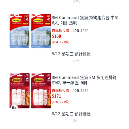
(
240
)
3M Command 無痕 掛鉤組合包 中型
6入, 2個, 透明
首購折扣價
40
%
$280
$168
(
$84.00/1個
)
8/12 星期三
預計送達
(
156
)
3M Command 無痕 3M 多用途掛鉤
中型, 單一顏色, 6個
首購折扣價
40
%
$286
$171
(
$28.50/1個
)
8/12 星期三
預計送達
(
94
)