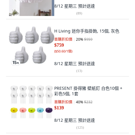
8/12 星期三
預計送達
(
89
)
H Living 迷你手指掛鉤, 15個, 灰色
首購折扣價
20
%
$959
$759
(
$50.60/1個
)
8/12 星期三
預計送達
(
13
)
PRESENT 掛得豬 壁紙釘 白色10個 +
彩色5個, 1套
首購折扣價
40
%
$232
$139
8/12 星期三
預計送達
(
125
)