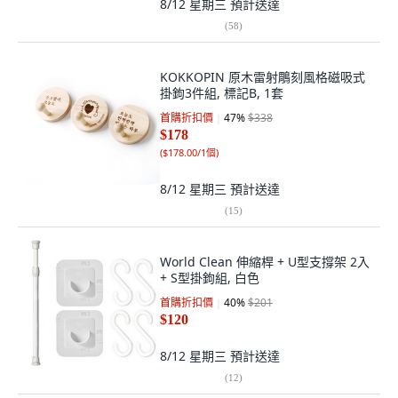
8/12 星期三
預計送達
(
58
)
KOKKOPIN 原木雷射鵰刻風格磁吸式
掛鉤3件組, 標記B, 1套
首購折扣價
47
%
$338
$178
(
$178.00/1個
)
8/12 星期三
預計送達
(
15
)
World Clean 伸縮桿 + U型支撐架 2入
+ S型掛鉤組, 白色
首購折扣價
40
%
$201
$120
8/12 星期三
預計送達
(
12
)