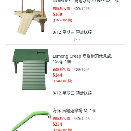
NOMOPET 烏龜浮島 中 NFF-08, 1個
首購折扣價
40
%
$268
$160
(
$160.00/1個
)
8/12 星期三
預計送達
(
55
)
Lemong Creep 烏龜樹洞休息處,
150g, 1個
首購折扣價
40
%
$241
$144
(
$144.00/1個
)
8/12 星期三
預計送達
海豚 烏龜遊樂場 M, 1個
首購折扣價
44
%
$423
$234
(
$234.00/1個
)