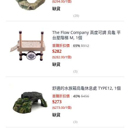
(
$294.00/1個
)
缺貨
(
20
)
The Flow Company 高度可調 烏龜 平
台屋階梯 M, 1個
首購折扣價
69
%
$912
$282
(
$282.00/1個
)
缺貨
(
3
)
舒適的水族箱烏龜休息處 TYPE12, 1個
首購折扣價
40
%
$456
$273
(
$273.00/1個
)
缺貨
(
3
)