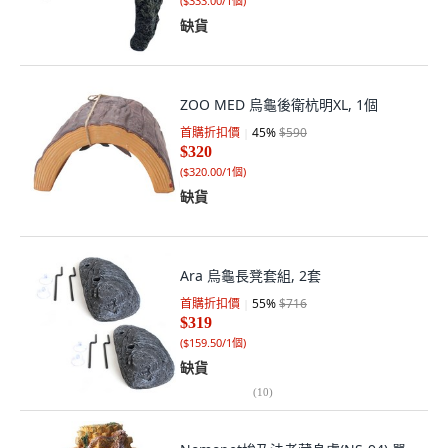
(
$333.00/1個
)
缺貨
ZOO MED 烏龜後衛杭明XL, 1個
首購折扣價
45
%
$590
$320
(
$320.00/1個
)
缺貨
Ara 烏龜長凳套組, 2套
首購折扣價
55
%
$716
$319
(
$159.50/1個
)
缺貨
(
10
)