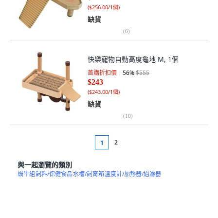
(
$256.00/1個
)
缺貨
(
6
)
快樂寵物自動高度龜地 M, 1個
首購折扣價
56
%
$555
$243
(
$243.00/1個
)
缺貨
(
10
)
2
1
與一起瀏覽的類別
蝸牛組
飼料/保健食品
水槽/飼育箱
溫度計/加熱器/過濾器