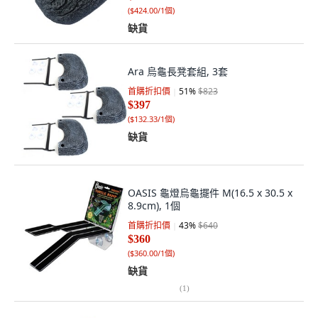
(
$424.00/1個
)
缺貨
Ara 烏龜長凳套組, 3套
首購折扣價
51
%
$823
$397
(
$132.33/1個
)
缺貨
OASIS 龜燈烏龜擺件 M(16.5 x 30.5 x
8.9cm), 1個
首購折扣價
43
%
$640
$360
(
$360.00/1個
)
缺貨
(
1
)