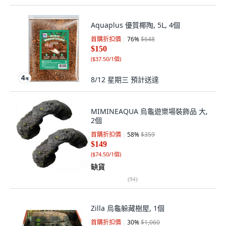
Aquaplus 優質椰陶, 5L, 4個
首購折扣價
76
%
$648
$150
(
$37.50/1個
)
8/12 星期三
預計送達
MIMINEAQUA 烏龜遊樂場裝飾品 大,
2個
首購折扣價
58
%
$359
$149
(
$74.50/1個
)
缺貨
(
94
)
Zilla 烏龜躲藏樹屋, 1個
首購折扣價
30
%
$1,060