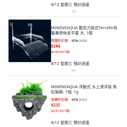
8/12 星期三
預計送達
(
2
)
MIMINEAQUA 壓克力掛式Terrafin烏
龜專用休息平臺 大, 1個
首購折扣價
40
%
$308
$184
(
$184.00/1個
)
8/12 星期三
預計送達
(
8
)
MIMINEAQUA 浮動式 水上漂浮島 魚
缸裝飾, 1個, 1g
首購折扣價
40
%
$393
$235
(
$235.00/1個
)
8/12 星期三
預計送達