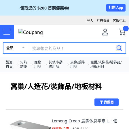
領取您的
$200
首購優惠卷!
打開 App
登入
註冊會員
客服中心
全部
酷澎
火箭
寵物
其他小動
烏龜/蝸牛
窩巢/人造花/裝飾品/
首頁
跨境
用品
物用品
用品
地板材料
窩巢/人造花/裝飾品/地板材料
篩選器
Lemong Creep 烏龜休息平臺 L, 1個
首購折扣價
60
%
$329