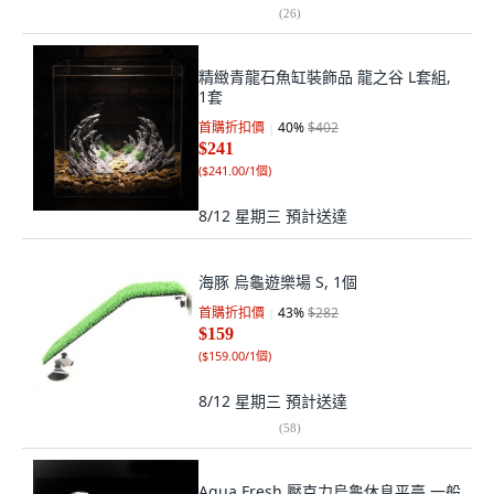
(
26
)
精緻青龍石魚缸裝飾品 龍之谷 L套組,
1套
首購折扣價
40
%
$402
$241
(
$241.00/1個
)
8/12 星期三
預計送達
海豚 烏龜遊樂場 S, 1個
首購折扣價
43
%
$282
$159
(
$159.00/1個
)
8/12 星期三
預計送達
(
58
)
Aqua Fresh 壓克力烏龜休息平臺 一般