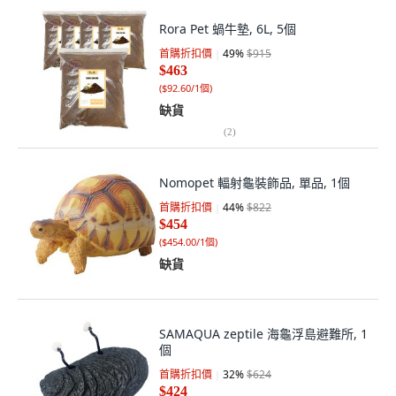
Rora Pet 蝸牛墊, 6L, 5個
首購折扣價
49
%
$915
$463
(
$92.60/1個
)
缺貨
(
2
)
Nomopet 輻射龜裝飾品, 單品, 1個
首購折扣價
44
%
$822
$454
(
$454.00/1個
)
缺貨
SAMAQUA zeptile 海龜浮島避難所, 1
個
首購折扣價
32
%
$624
$424