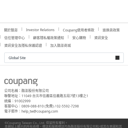
Investor Relations
關於酷澎
Coupang使用者條款
退換貨政策
信任管理中心
顧客隱私權政策通知
安心購物
資訊安全
資訊安全及隱私保護認證
加入酷澎商城
Global Site
公司名稱：酷澎股份有限公司
聯繫地址：11049 台北市信義區信義路五段7號13樓之1
統編：91002999
客服中心：0809-088-810 (免費) / 02-5592-7298
電子郵件：help_tw@coupang.com
©Coupang Taiwan Co., Ltd. 保留所有權利。
本網站上顯示的所有商標、標誌和服務標誌均為酷澎股份有限公司和/或其在美國和其