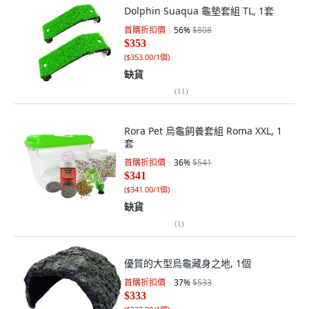
Dolphin Suaqua 龜墊套組 TL, 1套
首購折扣價
56
%
$808
$353
(
$353.00/1個
)
缺貨
(
11
)
Rora Pet 烏龜飼養套組 Roma XXL, 1
套
首購折扣價
36
%
$541
$341
(
$341.00/1個
)
缺貨
(
1
)
優質的大型烏龜藏身之地, 1個
首購折扣價
37
%
$533
$333