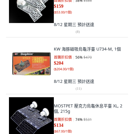
首購折扣價
58
%
$386
$159
(
$53.00/1個
)
8/12 星期三
預計送達
(
8
)
KW 海豚磁吸烏龜浮臺 U734-M, 1個
首購折扣價
56
%
$470
$204
(
$204.00/1個
)
8/12 星期三
預計送達
(
11
)
MOSTPET 壓克力烏龜休息平臺 XL, 2
個, 215g
首購折扣價
74
%
$531
$134
(
$67.00/1個
)