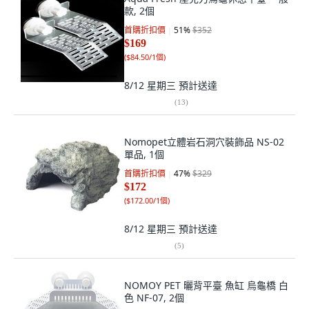
款, 2個
首購折扣價
51
%
$352
$169
(
$84.50/1個
)
8/12 星期三
預計送達
(
13
)
Nomopet立體岩石洞穴裝飾品 NS-02
單品, 1個
首購折扣價
47
%
$329
$172
(
$172.00/1個
)
8/12 星期三
預計送達
(
5
)
NOMOY PET 曬背平臺 魚缸 烏龜橋 白
色 NF-07, 2個