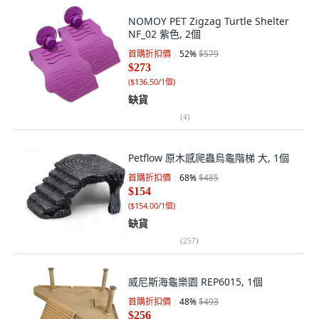
NOMOY PET Zigzag Turtle Shelter
NF_02 紫色, 2個
首購折扣價
52
%
$579
$273
(
$136.50/1個
)
缺貨
(
4
)
Petflow 原木感爬蟲烏龜階梯 大, 1個
首購折扣價
68
%
$485
$154
(
$154.00/1個
)
缺貨
(
257
)
威尼斯海龜樂園 REP6015, 1個
首購折扣價
48
%
$493
$256