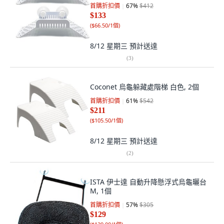
首購折扣價
67
%
$412
$133
(
$66.50/1個
)
8/12 星期三
預計送達
(
3
)
Coconet 烏龜躲藏處階梯 白色, 2個
首購折扣價
61
%
$542
$211
(
$105.50/1個
)
8/12 星期三
預計送達
(
2
)
ISTA 伊士達 自動升降懸浮式烏龜曬台
M, 1個
首購折扣價
57
%
$305
$129