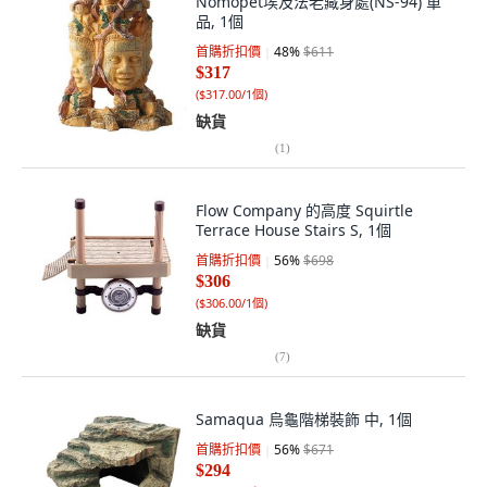
Nomopet埃及法老藏身處(NS-94) 單
品, 1個
首購折扣價
48
%
$611
$317
(
$317.00/1個
)
缺貨
(
1
)
Flow Company 的高度 Squirtle
Terrace House Stairs S, 1個
首購折扣價
56
%
$698
$306
(
$306.00/1個
)
缺貨
(
7
)
Samaqua 烏龜階梯裝飾 中, 1個
首購折扣價
56
%
$671
$294