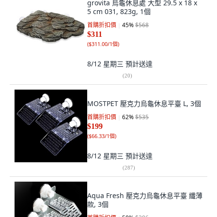
grovita 烏龜休息處 大型 29.5 x 18 x
5 cm 031, 823g, 1個
首購折扣價
45
%
$568
$311
(
$311.00/1個
)
8/12 星期三
預計送達
(
20
)
MOSTPET 壓克力烏龜休息平臺 L, 3個
首購折扣價
62
%
$535
$199
(
$66.33/1個
)
8/12 星期三
預計送達
(
287
)
Aqua Fresh 壓克力烏龜休息平臺 纖薄
款, 3個