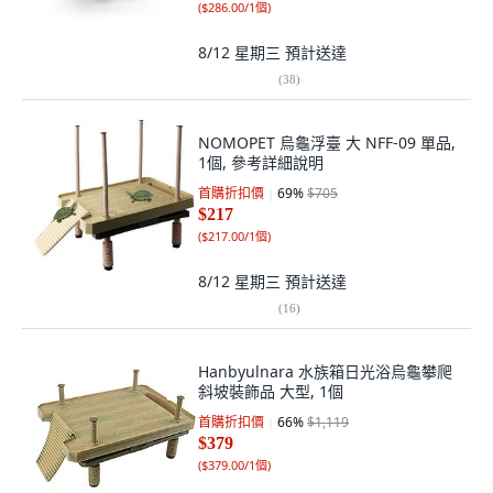
(
$286.00/1個
)
8/12 星期三
預計送達
(
38
)
NOMOPET 烏龜浮臺 大 NFF-09 單品,
1個, 參考詳細說明
首購折扣價
69
%
$705
$217
(
$217.00/1個
)
8/12 星期三
預計送達
(
16
)
Hanbyulnara 水族箱日光浴烏龜攀爬
斜坡裝飾品 大型, 1個
首購折扣價
66
%
$1,119
$379
(
$379.00/1個
)