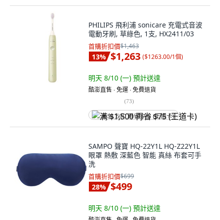
PHILIPS 飛利浦 sonicare 充電式音波
電動牙刷, 草綠色, 1支, HX2411/03
首購折扣價
$1,463
$1,263
13
%
(
$1263.00/1個
)
明天 8/10 (一)
預計送達
酷澎直售 ∙ 免運 ∙ 免費退貨
(
73
)
满 $1,500 再省 $75 (王道卡)
SAMPO 聲寶 HQ-22Y1L HQ-Z22Y1L
眼罩 熱敷 深藍色 智能 真絲 布套可手
洗
首購折扣價
$699
$499
28
%
明天 8/10 (一)
預計送達
酷澎直售 ∙ 免運 ∙ 免費退貨