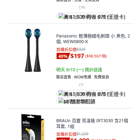
(
36
)
满 $1,500 再省 $75 (王道卡)
Panasonic 輕薄極細毛刷頭 小 黑色, 2
個, WEW0800-K
首購折扣價
$329
$197
40
%
(
$98.50/1個
)
明天 8/10 (一)
預計送達
酷澎直售 ∙ WOW免運 ∙ 免費退貨
(
5
)
满 $1,500 再省 $75 (王道卡)
$8 酷澎幣回饋
BRAUn 百靈 耳溫槍 IRT3030 含21個
耳套, 1組
首購折扣價
$1,299