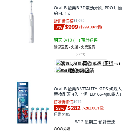
Oral-B 歐樂B 3D電動牙刷, PRO1, 簡
約白, 1支
折扣後價格
$1,075
$999
7
%
(
$999.00/1個
)
明天 8/10 (一)
預計送達
酷澎直售 ∙ 免運 ∙ 免費退貨
(
2233
)
满 $1,500 再省 $75 (王道卡)
$50 酷澎幣回饋
Oral-B 歐樂B VITALITY KIDS 蜘蛛人
替換刷頭 4入, 1個, EB10S-4(蜘蛛人)
首購折扣價
$676
$282
58
%
(
$282.00/1個
)
運費 $195
8/12 星期三
預計送達
WOW免運