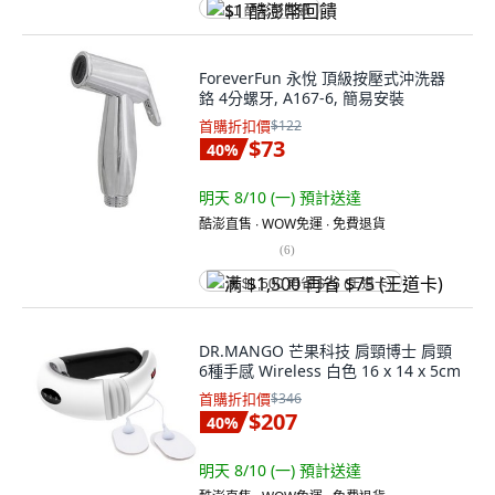
$1 酷澎幣回饋
ForeverFun 永悅 頂級按壓式沖洗器
鉻 4分螺牙, A167-6, 簡易安裝
首購折扣價
$122
$73
40
%
明天 8/10 (一)
預計送達
酷澎直售 ∙ WOW免運 ∙ 免費退貨
(
6
)
满 $1,500 再省 $75 (王道卡)
DR.MANGO 芒果科技 肩頸博士 肩頸
6種手感 Wireless 白色 16 x 14 x 5cm
首購折扣價
$346
$207
40
%
明天 8/10 (一)
預計送達