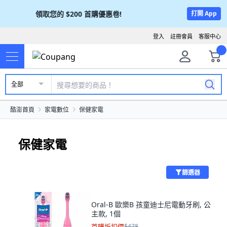
領取您的
$200
首購優惠卷!
打開 App
登入
註冊會員
客服中心
全部
酷澎首頁
家電數位
保健家電
保健家電
篩選器
Oral-B 歐樂B 孩童迪士尼電動牙刷, 公
主款, 1個
首購折扣價
$478