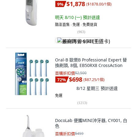
$1,878
9
%
(
$1878.00/1個
)
明天 8/10 (一)
預計送達
酷澎直售 ∙ 免運 ∙ 免費退貨
(
963
)
最高再省 $94 (王道卡)
Oral-B 歐樂B Professional Expert 替
換刷頭, 8個, EB50RX8 CrossAction
首購折扣價
$2,500
$698
72
%
(
$87.25/1個
)
8/12 星期三
預計送達
免運
(
1213
)
DocoLab 便攜MINI沖牙器, CY001, 白
色
首購折扣價
$459