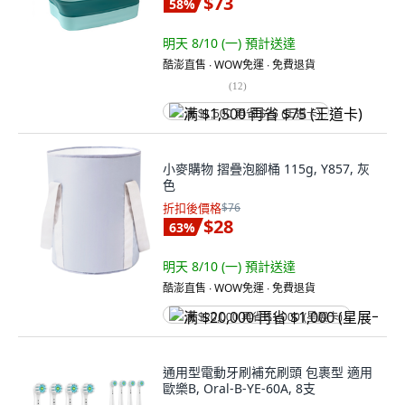
$73
58
%
明天 8/10 (一)
預計送達
酷澎直售 ∙ WOW免運 ∙ 免費退貨
(
12
)
满 $1,500 再省 $75 (王道卡)
小麥購物 摺疊泡腳桶 115g, Y857, 灰
色
折扣後價格
$76
$28
63
%
明天 8/10 (一)
預計送達
酷澎直售 ∙ WOW免運 ∙ 免費退貨
满 $20,000 再省 $1,000 (星展卡)
通用型電動牙刷補充刷頭 包裹型 適用
歐樂B, Oral-B-YE-60A, 8支