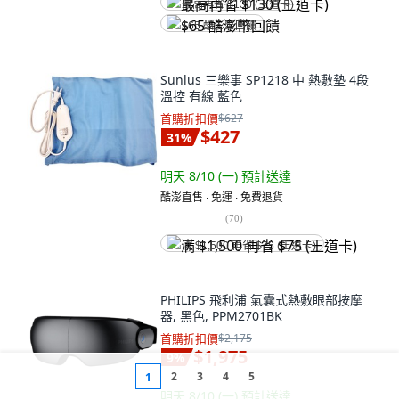
最高再省 $130 (王道卡)
$65 酷澎幣回饋
Sunlus 三樂事 SP1218 中 熱敷墊 4段
溫控 有線 藍色
首購折扣價
$627
$427
31
%
明天 8/10 (一)
預計送達
酷澎直售 ∙ 免運 ∙ 免費退貨
(
70
)
满 $1,500 再省 $75 (王道卡)
PHILIPS 飛利浦 氣囊式熱敷眼部按摩
器, 黑色, PPM2701BK
首購折扣價
$2,175
$1,975
9
%
2
3
4
5
1
明天 8/10 (一)
預計送達