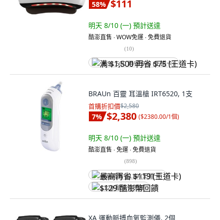
$111
58
%
明天 8/10 (一)
預計送達
酷澎直售 ∙ WOW免運 ∙ 免費退貨
(
10
)
满 $1,500 再省 $75 (王道卡)
BRAUn 百靈 耳溫槍 IRT6520, 1支
首購折扣價
$2,580
$2,380
7
%
(
$2380.00/1個
)
明天 8/10 (一)
預計送達
酷澎直售 ∙ 免運 ∙ 免費退貨
(
898
)
最高再省 $119 (王道卡)
$129 酷澎幣回饋
XA 運動脈搏血氧監測儀, 2個