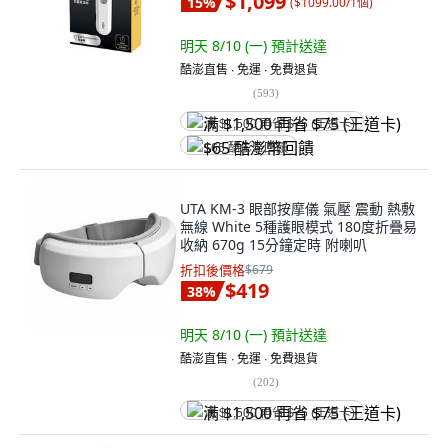
$1,099
15
%
(
$1099.00/1個
)
明天 8/10 (一)
預計送達
酷澎直售 ∙ 免運 ∙ 免費退貨
(
593
)
满 $1,500 再省 $75 (王道卡)
$65 酷澎幣回饋
UTA KM-3 眼部按摩儀 氣壓 震動 熱敷
無線 White 5種護眼模式 180度折疊易
收納 670g 15分鐘定時 附喇叭
折扣後價格
$679
$419
38
%
明天 8/10 (一)
預計送達
酷澎直售 ∙ 免運 ∙ 免費退貨
(
202
)
满 $1,500 再省 $75 (王道卡)