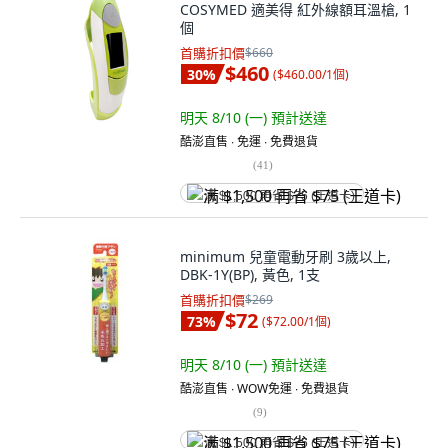
COSYMED 適美得 紅外線額耳溫槍, 1
個
首購折扣價
$660
$460
30
%
(
$460.00/1個
)
明天 8/10 (一)
預計送達
酷澎直售 ∙ 免運 ∙ 免費退貨
(
41
)
满 $1,500 再省 $75 (王道卡)
minimum 兒童電動牙刷 3歲以上,
DBK-1Y(BP), 黃色, 1支
首購折扣價
$269
$72
73
%
(
$72.00/1個
)
明天 8/10 (一)
預計送達
酷澎直售 ∙ WOW免運 ∙ 免費退貨
(
9
)
满 $1,500 再省 $75 (王道卡)