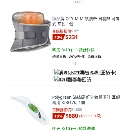
(
1339
)
無品牌 QTY-M M 護腰帶 自發熱 可調
式 灰色 1個
首購折扣價
$385
$231
40
%
明天 8/10 (一)
預計送達
酷澎直售 ∙ WOW免運 ∙ 免費退貨
(
3
)
满 $1,500 再省 $75 (王道卡)
$10 酷澎幣回饋
Polygreen 沛綠康 紅外線體溫計 耳額
兩用 KI-8176, 1個
首購折扣價
$1,080
$880
18
%
(
$880.00/1個
)
明天 8/10 (一)
預計送達