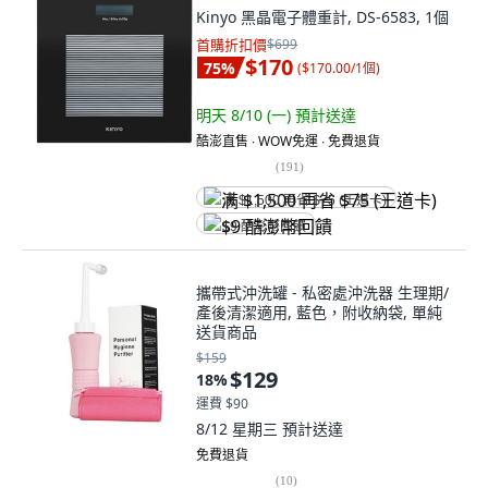
Kinyo 黑晶電子體重計, DS-6583, 1個
首購折扣價
$699
$170
75
%
(
$170.00/1個
)
明天 8/10 (一)
預計送達
酷澎直售 ∙ WOW免運 ∙ 免費退貨
(
191
)
满 $1,500 再省 $75 (王道卡)
$9 酷澎幣回饋
攜帶式沖洗罐 - 私密處沖洗器 生理期/
產後清潔適用, 藍色，附收納袋, 單純
送貨商品
$159
$129
18
%
運費 $90
8/12 星期三
預計送達
免費退貨
(
10
)