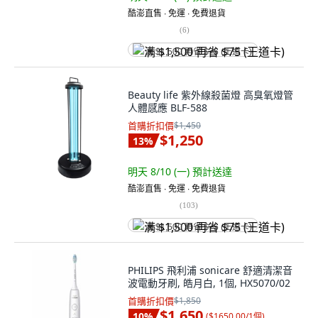
酷澎直售 ∙ 免運 ∙ 免費退貨
(
6
)
满 $1,500 再省 $75 (王道卡)
Beauty life 紫外線殺菌燈 高臭氧燈管
人體感應 BLF-588
首購折扣價
$1,450
$1,250
13
%
明天 8/10 (一)
預計送達
酷澎直售 ∙ 免運 ∙ 免費退貨
(
103
)
满 $1,500 再省 $75 (王道卡)
PHILIPS 飛利浦 sonicare 舒適清潔音
波電動牙刷, 皓月白, 1個, HX5070/02
首購折扣價
$1,850
$1,650
10
%
(
$1650.00/1個
)