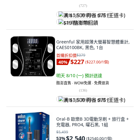
(
727
)
满 $1,500 再省 $75 (王道卡)
$19 酷澎幣回饋
Greenful 家用超薄大螢幕智慧體重計,
CAES0100BK, 黑色, 1台
首購折扣價
$379
$227
40
%
(
$227.00/1個
)
明天 8/10 (一)
預計送達
酷澎直售 ∙ WOW免運 ∙ 免費退貨
(
136
)
满 $1,500 再省 $75 (王道卡)
Oral-B 歐樂B 3D電動牙刷 + 旅行盒 +
充電器, PRO4, 曜石黑, 1組
$5,499
$2,540
53
%
(
$2540.00/1個
)