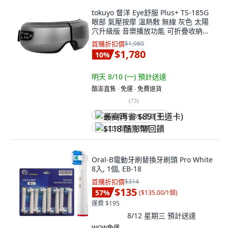
tokuyo 督洋 Eye舒服 Plus+ TS-185G
眼部 氣壓按摩 溫熱敷 無線 灰色 太陽
穴升級版 音樂播放功能 可折疊收納設
計
首購折扣價
$1,980
$1,780
10
%
明天 8/10 (一)
預計送達
酷澎直售 ∙ 免運 ∙ 免費退貨
(
73
)
最高再省 $89 (王道卡)
$118 酷澎幣回饋
Oral-B電動牙刷替換牙刷頭 Pro White
8入, 1個, EB-18
首購折扣價
$314
$135
57
%
(
$135.00/1個
)
運費 $195
8/12 星期三
預計送達
WOW免運