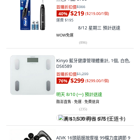
首購折扣價
$366
$219
40
%
(
$219.00/1個
)
運費 $195
8/12 星期三
預計送達
WOW免運
(
896
)
Kinyo 藍牙健康管理體重計, 1個, 白色,
DS6589
首購折扣價
$1,299
$299
76
%
(
$299.00/1個
)
明天 8/10 (一)
預計送達
酷澎直售 ∙ 免運 ∙ 免費退貨
(
235
)
满 $1,500 再省 $75 (王道卡)
AIVK 16頭筋膜按摩槍 99檔力度調節 9