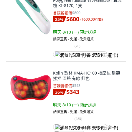
Polygreen 沛綠康 紅外線體溫計 耳溫
槍 KI-8170, 1支
首購折扣價
$800
$600
25
%
(
$600.00/1個
)
明天 8/10 (一)
預計送達
酷澎直售 ∙ 免運 ∙ 免費退貨
(
76
)
满 $1,500 再省 $75 (王道卡)
Kolin 歌林 KMA-HC100 按摩枕 肩頸
揉捏 溫熱 有線 紅色
首購折扣價
$543
$343
36
%
明天 8/10 (一)
預計送達
酷澎直售 ∙ 免運 ∙ 免費退貨
(
285
)
满 $1,500 再省 $75 (王道卡)