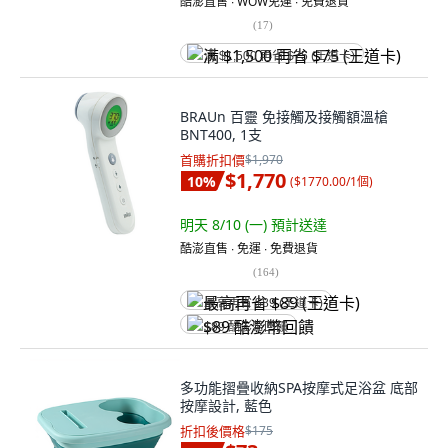
酷澎直售 ∙ WOW免運 ∙ 免費退貨
(
17
)
满 $1,500 再省 $75 (王道卡)
BRAUn 百靈 免接觸及接觸額溫槍
BNT400, 1支
首購折扣價
$1,970
$1,770
10
%
(
$1770.00/1個
)
明天 8/10 (一)
預計送達
酷澎直售 ∙ 免運 ∙ 免費退貨
(
164
)
最高再省 $89 (王道卡)
$89 酷澎幣回饋
多功能摺疊收納SPA按摩式足浴盆 底部
按摩設計, 藍色
折扣後價格
$175