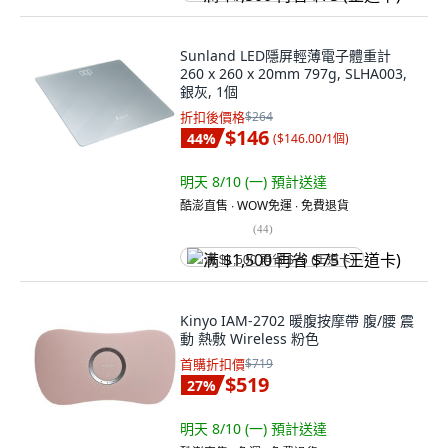
Sunland LED隱屏輕薄電子體重計
260 x 260 x 20mm 797g, SLHA003,
銀灰, 1個
折扣後價格
$264
$146
44
%
(
$146.00/1個
)
明天 8/10 (一)
預計送達
酷澎直售 ∙ WOW免運 ∙ 免費退貨
(
44
)
满 $1,500 再省 $75 (王道卡)
Kinyo IAM-2702 暖腹按摩帶 腹/腰 震
動 熱敷 Wireless 粉色
首購折扣價
$719
$519
27
%
明天 8/10 (一)
預計送達