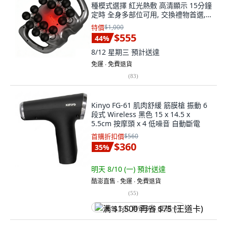
種模式選擇 紅光熱敷 高清顯示 15分鐘
定時 全身多部位可用, 交換禮物首選,
全身按摩儀
特價
$1,000
$555
44
%
8/12 星期三
預計送達
免運 ∙ 免費退貨
(
83
)
Kinyo FG-61 肌肉舒緩 筋膜槍 振動 6
段式 Wireless 黑色 15 x 14.5 x
5.5cm 按摩頭 x 4 低噪音 自動斷電
首購折扣價
$560
$360
35
%
明天 8/10 (一)
預計送達
酷澎直售 ∙ 免運 ∙ 免費退貨
(
55
)
满 $1,500 再省 $75 (王道卡)