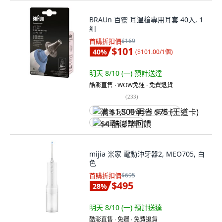
BRAUn 百靈 耳溫槍專用耳套 40入, 1
組
首購折扣價
$169
$101
40
%
(
$101.00/1個
)
明天 8/10 (一)
預計送達
酷澎直售 ∙ WOW免運 ∙ 免費退貨
(
233
)
满 $1,500 再省 $75 (王道卡)
$4 酷澎幣回饋
mijia 米家 電動沖牙器2, MEO705, 白
色
首購折扣價
$695
$495
28
%
明天 8/10 (一)
預計送達
酷澎直售 ∙ 免運 ∙ 免費退貨