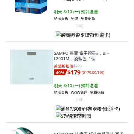
明天 8/10 (一)
預計送達
酷澎直售 ∙ 免運 ∙ 免費退貨
(
409
)
最高再省 $127 (王道卡)
SAMPO 聲寶 電子體重計, BF-
L2001ML, 淺藍色, 1個
首購折扣價
$299
$179
40
%
(
$179.00/1個
)
明天 8/10 (一)
預計送達
酷澎直售 ∙ WOW免運 ∙ 免費退貨
(
448
)
满 $1,500 再省 $75 (王道卡)
$7 酷澎幣回饋