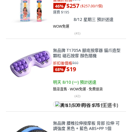
$257
46
%
(
$257.00/1個
)
運費 $195
8/12 星期三
預計送達
WOW免運
(
41
)
無品牌 T1705A 腳底按摩器 貓爪造型
顆粒 磁石按摩 顏色隨機
折扣後價格
$60
$19
68
%
明天 8/10 (一)
預計送達
酷澎直售 ∙ WOW免運 ∙ 免費退貨
(
42
)
满 $1,500 再省 $75 (王道卡)
無品牌 腰椎拉伸按摩板 背部 拉伸 可
調強度 黑色 + 藍色 ABS+PP 1個