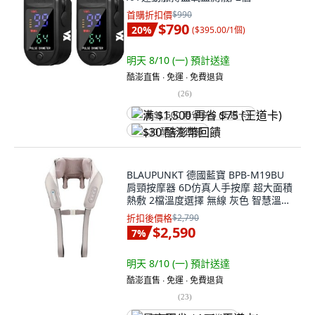
首購折扣價
$990
$790
20
%
(
$395.00/1個
)
明天 8/10 (一)
預計送達
酷澎直售 ∙ 免運 ∙ 免費退貨
(
26
)
满 $1,500 再省 $75 (王道卡)
$30 酷澎幣回饋
BLAUPUNKT 德國藍寶 BPB-M19BU
肩頸按摩器 6D仿真人手按摩 超大面積
熱敷 2檔溫度選擇 無線 灰色 智慧溫感
可拆洗枕套 10W 1.25kg
折扣後價格
$2,790
$2,590
7
%
明天 8/10 (一)
預計送達
酷澎直售 ∙ 免運 ∙ 免費退貨
(
23
)