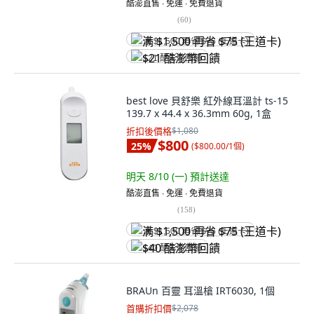
酷澎直售 ∙ 免運 ∙ 免費退貨
(
60
)
满 $1,500 再省 $75 (王道卡)
$21 酷澎幣回饋
best love 貝舒樂 紅外線耳溫計 ts-15
139.7 x 44.4 x 36.3mm 60g, 1盒
折扣後價格
$1,080
$800
25
%
(
$800.00/1個
)
明天 8/10 (一)
預計送達
酷澎直售 ∙ 免運 ∙ 免費退貨
(
158
)
满 $1,500 再省 $75 (王道卡)
$40 酷澎幣回饋
BRAUn 百靈 耳溫槍 IRT6030, 1個
首購折扣價
$2,078