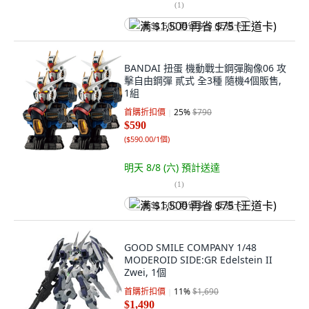
(
1
)
满 $1,500 再省 $75 (王道卡)
BANDAI 扭蛋 機動戰士鋼彈胸像06 攻
擊自由鋼彈 貳式 全3種 隨機4個販售,
1組
首購折扣價
25
%
$790
$590
(
$590.00/1個
)
明天 8/8 (六)
預計送達
(
1
)
满 $1,500 再省 $75 (王道卡)
GOOD SMILE COMPANY 1/48
MODEROID SIDE:GR Edelstein II
Zwei, 1個
首購折扣價
11
%
$1,690
$1,490