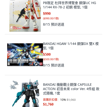
PB限定 杜拜世界博覽會 鋼彈UC HG
1/144 RX-78-2 初鋼 模型, 1個
$990
(
$990.00/1個
)
8/15
預計送達
BANDAI HGAW 1/144 鋼彈DX 雙X 模
型, 1個
$500
(
$500.00/1個
)
8/15
預計送達
BANDAI 機動戰士鋼彈 CAPSULE
ACTION 初音未來 color Ver. 4件組 款
式隨機, 1套
首購折扣價
10
%
$1,960
$1,760