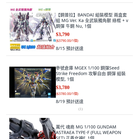
【鋼普拉】BANDAI 組裝模型 兩盒套
組 MG Ver. Ka 全武裝獨角獸 綠框 + v
鋼彈 牛鋼 Nu, 1個
$3,790
(
$3790.00/1個
)
8/15
預計送達
參號倉庫 MGEX 1/100 鋼彈Seed
Strike Freedom 攻擊自由 鋼彈 組裝
模型, 1個
$3,780
(
$3780.00/1個
)
8/19
預計送達
(
1
)
萬代 魂商 MG 1/100 GUNDAM
ASTRAEA TYPE-F (FULL WEAPON
SET) 正義女神F, 1個