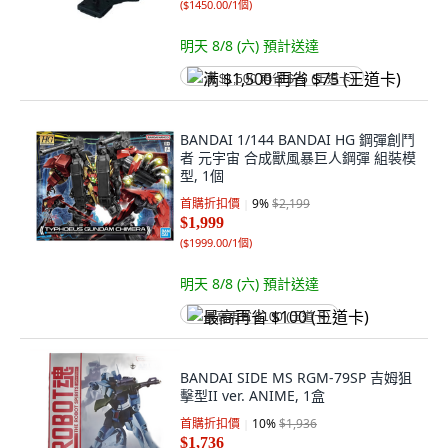
(
$1450.00/1個
)
明天 8/8 (六)
預計送達
满 $1,500 再省 $75 (王道卡)
BANDAI 1/144 BANDAI HG 鋼彈創鬥
者 元宇宙 合成獸風暴巨人鋼彈 組裝模
型, 1個
首購折扣價
9
%
$2,199
$1,999
(
$1999.00/1個
)
明天 8/8 (六)
預計送達
最高再省 $100 (王道卡)
BANDAI SIDE MS RGM-79SP 吉姆狙
擊型II ver. ANIME, 1盒
首購折扣價
10
%
$1,936
$1,736