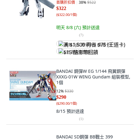
首購折扣價
38
%
$522
$322
(
$322.00/1個
)
明天 8/8 (六)
預計送達
(
7
)
满 $1,500 再省 $75 (王道卡)
$15 酷澎幣回饋
BANDAI 鋼彈W EG 1/144 飛翼鋼彈
XXXG-01W WING Gundam 組裝模型,
1個
12
%
$330
$290
(
$290.00/1個
)
8/15
預計送達
(
1
)
BANDAI SD鋼彈 BB戰士 399