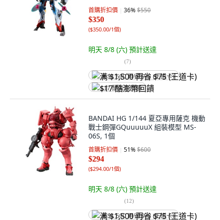
首購折扣價
36
%
$550
$350
(
$350.00/1個
)
明天 8/8 (六)
預計送達
(
7
)
满 $1,500 再省 $75 (王道卡)
$17 酷澎幣回饋
BANDAI HG 1/144 夏亞專用薩克 機動
戰士鋼彈GQuuuuuX 組裝模型 MS-
06S, 1個
首購折扣價
51
%
$600
$294
(
$294.00/1個
)
明天 8/8 (六)
預計送達
(
12
)
满 $1,500 再省 $75 (王道卡)