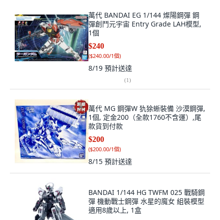
萬代 BANDAI EG 1/144 燦陽鋼彈 鋼
彈創鬥元宇宙 Entry Grade LAH模型,
1個
$240
(
$240.00/1個
)
8/19
預計送達
(
1
)
萬代 MG 鋼彈W 犰狳蜥裝備 沙漠鋼彈,
1個, 定金200（全款1760不含運）,尾
款貨到付款
$200
(
$200.00/1個
)
8/15
預計送達
BANDAI 1/144 HG TWFM 025 戰騎鋼
彈 機動戰士鋼彈 水星的魔女 組裝模型
適用8歲以上, 1盒