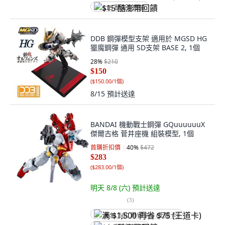
$15 酷澎幣回饋
DDB 鋼彈模型支架 適用於 MGSD HG
獵魔鋼彈 通用 SD支架 BASE 2, 1個
28
%
$210
$150
(
$150.00/1個
)
8/15
預計送達
BANDAI 機動戰士鋼彈 GQuuuuuuX
傑爾古格 菅井座機 組裝模型, 1個
首購折扣價
40
%
$472
$283
(
$283.00/1個
)
明天 8/8 (六)
預計送達
(
3
)
满 $1,500 再省 $75 (王道卡)