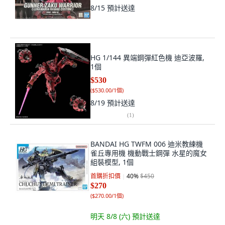
8/15
預計送達
HG 1/144 異端鋼彈紅色機 迪亞波羅,
1個
$530
(
$530.00/1個
)
8/19
預計送達
(
1
)
BANDAI HG TWFM 006 迪米教練機
雀丘專用機 機動戰士鋼彈 水星的魔女
組裝模型, 1個
首購折扣價
40
%
$450
$270
(
$270.00/1個
)
明天 8/8 (六)
預計送達