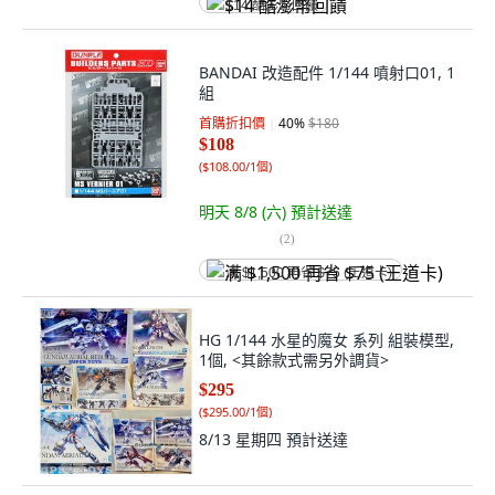
$14 酷澎幣回饋
BANDAI 改造配件 1/144 噴射口01, 1
組
首購折扣價
40
%
$180
$108
(
$108.00/1個
)
明天 8/8 (六)
預計送達
(
2
)
满 $1,500 再省 $75 (王道卡)
HG 1/144 水星的魔女 系列 組裝模型,
1個, <其餘款式需另外調貨>
$295
(
$295.00/1個
)
8/13 星期四
預計送達