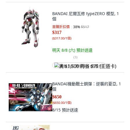
BANDAI 尼爾瓦修 typeZERO 模型, 1
個
首購折扣價
38
%
$517
$317
(
$317.00/1個
)
明天 8/8 (六)
預計送達
(
3
)
满 $1,500 再省 $75 (王道卡)
BANDAI機動戰士鋼彈：逆襲的夏亞, 1
個
$650
(
$650.00/1個
)
8/15
預計送達