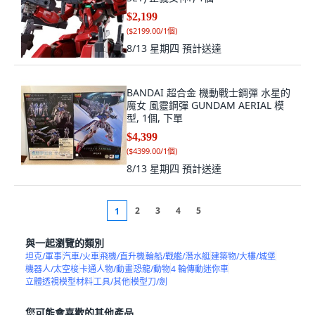
$2,199
(
$2199.00/1個
)
8/13 星期四
預計送達
BANDAI 超合金 機動戰士鋼彈 水星的
魔女 風靈鋼彈 GUNDAM AERIAL 模
型, 1個, 下單
$4,399
(
$4399.00/1個
)
8/13 星期四
預計送達
2
3
4
5
1
與一起瀏覽的類別
坦克/軍事
汽車/火車
飛機/直升機
輪船/戰艦/潛水艇
建築物/大樓/城堡
機器人/太空梭
卡通人物/動畫
恐龍/動物
4 輪傳動迷你車
立體透視模型材料
工具/其他
模型刀/劍
您可能會喜歡的其他產品