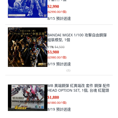
$2,990
(
$2990.00/1個
)
8/15
預計送達
BANDAI MGEX 1/100 攻擊自由鋼彈
組裝模型, 1個
11
%
$4,500
$3,980
(
$3980.00/1個
)
8/19
預計送達
(
1
)
MB 異端鋼彈 紅異端改 套件 鋼彈 配件
HEAD OPTION SET, 1個, 台魂 紅龍頭
$1,880
(
$1880.00/1個
)
8/19
預計送達