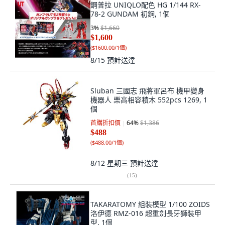
鋼普拉 UNIQLO配色 HG 1/144 RX-
78-2 GUNDAM 初鋼, 1個
3
%
$1,660
$1,600
(
$1600.00/1個
)
8/15
預計送達
Sluban 三國志 飛將軍呂布 機甲變身
機器人 樂高相容積木 552pcs 1269, 1
個
首購折扣價
64
%
$1,386
$488
(
$488.00/1個
)
8/12 星期三
預計送達
(
15
)
TAKARATOMY 組裝模型 1/100 ZOIDS
洛伊德 RMZ-016 超重劍長牙獅裝甲
型, 1個