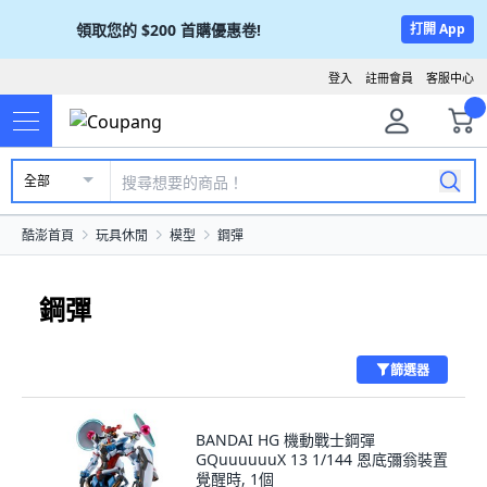
領取您的
$200
首購優惠卷!
打開 App
登入
註冊會員
客服中心
全部
酷澎首頁
玩具休閒
模型
鋼彈
鋼彈
篩選器
BANDAI HG 機動戰士鋼彈
GQuuuuuuX 13 1/144 恩底彌翁裝置
覺醒時, 1個