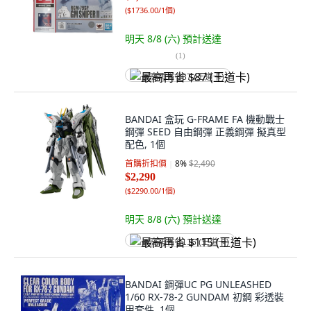
(
$1736.00/1個
)
明天 8/8 (六)
預計送達
(
1
)
最高再省 $87 (王道卡)
BANDAI 盒玩 G-FRAME FA 機動戰士
鋼彈 SEED 自由鋼彈 正義鋼彈 擬真型
配色, 1個
首購折扣價
8
%
$2,490
$2,290
(
$2290.00/1個
)
明天 8/8 (六)
預計送達
最高再省 $115 (王道卡)
BANDAI 鋼彈UC PG UNLEASHED
1/60 RX-78-2 GUNDAM 初鋼 彩透裝
甲套件, 1個