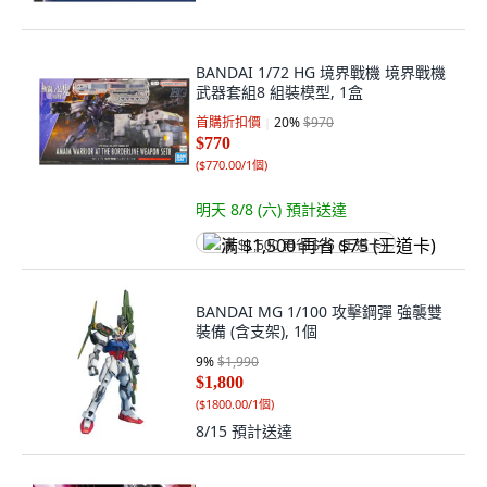
BANDAI 1/72 HG 境界戰機 境界戰機
武器套組8 組裝模型, 1盒
首購折扣價
20
%
$970
$770
(
$770.00/1個
)
明天 8/8 (六)
預計送達
满 $1,500 再省 $75 (王道卡)
BANDAI MG 1/100 攻擊鋼彈 強襲雙
裝備 (含支架), 1個
9
%
$1,990
$1,800
(
$1800.00/1個
)
8/15
預計送達