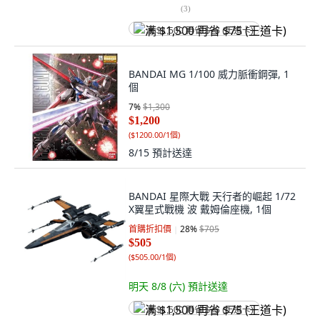
(
3
)
满 $1,500 再省 $75 (王道卡)
BANDAI MG 1/100 威力脈衝鋼彈, 1
個
7
%
$1,300
$1,200
(
$1200.00/1個
)
8/15
預計送達
BANDAI 星際大戰 天行者的崛起 1/72
X翼星式戰機 波 戴姆倫座機, 1個
首購折扣價
28
%
$705
$505
(
$505.00/1個
)
明天 8/8 (六)
預計送達
满 $1,500 再省 $75 (王道卡)