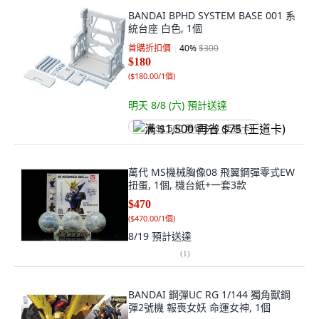
BANDAI BPHD SYSTEM BASE 001 系
統台座 白色, 1個
首購折扣價
40
%
$300
$180
(
$180.00/1個
)
明天 8/8 (六)
預計送達
满 $1,500 再省 $75 (王道卡)
萬代 MS機械胸像08 飛翼鋼彈零式EW
扭蛋, 1個, 機台紙+一套3款
$470
(
$470.00/1個
)
8/19
預計送達
(
1
)
BANDAI 鋼彈UC RG 1/144 獨角獸鋼
彈2號機 報喪女妖 命運女神, 1個