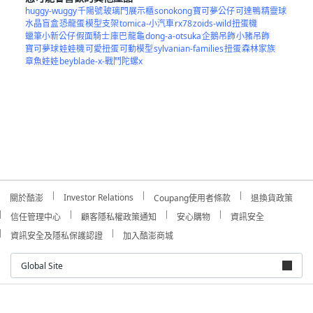
huggy-wuggy
千陽號
玻璃門展示櫃
sonokong
寶可夢公仔
可達鴨
精靈球
水晶盲盒
恐龍蛋
模型支架
tomica-小汽車
rx78
zoids-wild
扭蛋機
蠟筆小新公仔
假面騎士
庫巴
龍龜
dong-a-otsuka
企鵝吊飾
小豬吊飾
寶可夢球
娃娃機
可愛扭蛋
可動模型
sylvanian-families
扭蛋
森林家族
章魚娃娃
beyblade-x-戰鬥陀螺x
Investor Relations
關於酷澎
Coupang使用者條款
退換貨政策
信任管理中心
顧客隱私權政策通知
安心購物
資訊安全
資訊安全及隱私保護認證
加入酷澎商城
Global Site