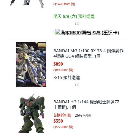
(
$1490.00/1個
)
明天 8/8 (六)
預計送達
(
1
)
满 $1,500 再省 $75 (王道卡)
BANDAI MG 1/100 RX-78-4 鋼彈試作
4號機 GO4 組裝模型, 1個
$890
(
$890.00/1個
)
8/15
預計送達
(
1
)
BANDAI HG 1/144 機動戰士鋼彈ZZ
卡爾斯J, 1個
首購折扣價
26
%
$750
$550
(
$550.00/1個
)