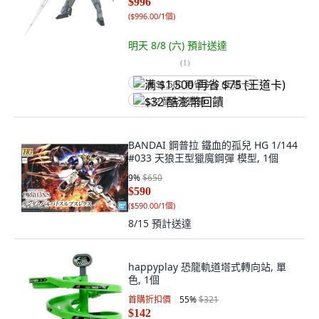
$996
(
$996.00/1個
)
明天 8/8 (六)
預計送達
(
1
)
满 $1,500 再省 $75 (王道卡)
$32 酷澎幣回饋
BANDAI 鋼普拉 鐵血的孤兒 HG 1/144
#033 天狼王型獵魔鋼彈 模型, 1個
9
%
$650
$590
(
$590.00/1個
)
8/15
預計送達
happyplay 恐龍軌道塔式轉向站, 單
色, 1個
首購折扣價
55
%
$321
$142