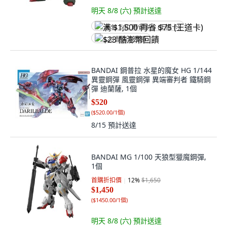
明天 8/8 (六)
預計送達
满 $1,500 再省 $75 (王道卡)
$23 酷澎幣回饋
BANDAI 鋼普拉 水星的魔女 HG 1/144
異靈鋼彈 風靈鋼彈 異端審判者 鐵騎鋼
彈 迪蘭薩, 1個
$520
(
$520.00/1個
)
8/15
預計送達
BANDAI MG 1/100 天狼型獵魔鋼彈,
1個
首購折扣價
12
%
$1,650
$1,450
(
$1450.00/1個
)
明天 8/8 (六)
預計送達