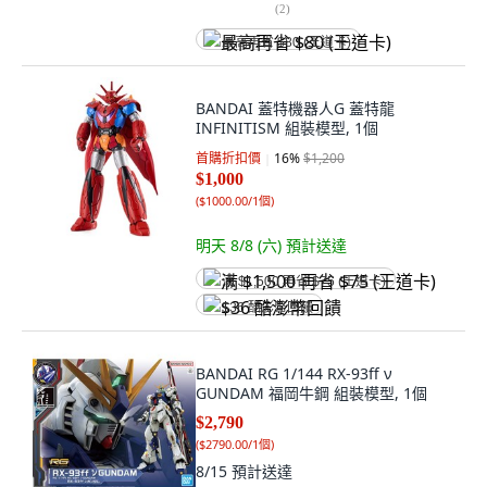
(
2
)
最高再省 $80 (王道卡)
BANDAI 蓋特機器人G 蓋特龍
INFINITISM 組裝模型, 1個
首購折扣價
16
%
$1,200
$1,000
(
$1000.00/1個
)
明天 8/8 (六)
預計送達
满 $1,500 再省 $75 (王道卡)
$36 酷澎幣回饋
BANDAI RG 1/144 RX-93ff ν
GUNDAM 福岡牛鋼 組裝模型, 1個
$2,790
(
$2790.00/1個
)
8/15
預計送達