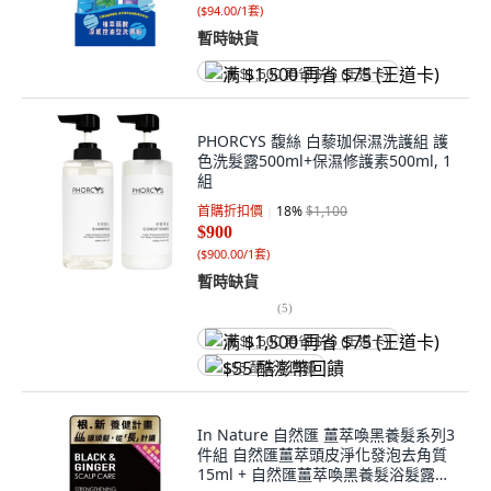
(
$94.00/1套
)
暫時缺貨
满 $1,500 再省 $75 (王道卡)
PHORCYS 馥絲 白藜珈保濕洗護組 護
色洗髮露500ml+保濕修護素500ml, 1
組
首購折扣價
18
%
$1,100
$900
(
$900.00/1套
)
暫時缺貨
(
5
)
满 $1,500 再省 $75 (王道卡)
$55 酷澎幣回饋
In Nature 自然匯 薑萃喚黑養髮系列3
件組 自然匯薑萃頭皮淨化發泡去角質
15ml + 自然匯薑萃喚黑養髮浴髮露