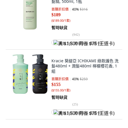
髮精, 500ml, 1瓶
首購折扣價
40
%
$316
$189
(
$189.00/1套
)
暫時缺貨
(
942
)
满 $1,500 再省 $75 (王道卡)
Kracie 葵緹亞 ICHIKAMI 綠款護色 洗
髮480ml + 潤髮480ml 檸檬櫻花香, 1
組
首購折扣價
40
%
$259
$155
(
$155.00/1套
)
暫時缺貨
(
25
)
满 $1,500 再省 $75 (王道卡)