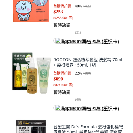
首購折扣價
40
%
$423
$253
(
$253.00/1套
)
暫時缺貨
(
21
)
满 $1,500 再省 $75 (王道卡)
ROOTON 甦活植萃套組 洗髮精 70ml
+ 髮根噴霧 150ml, 1組
首購折扣價
22
%
$890
$690
(
$690.00/1套
)
暫時缺貨
(
66
)
满 $1,500 再省 $75 (王道卡)
台塑生醫 Dr's Formula 髮根強化標靶
促進液 50ml+髮根強化洗髮精 清爽感