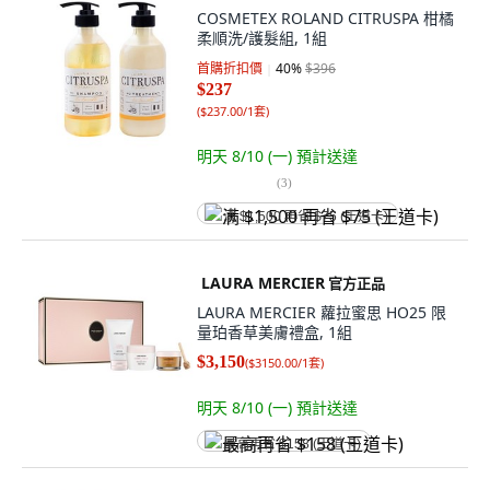
COSMETEX ROLAND CITRUSPA 柑橘
柔順洗/護髮組, 1組
首購折扣價
40
%
$396
$237
(
$237.00/1套
)
明天 8/10 (一)
預計送達
(
3
)
满 $1,500 再省 $75 (王道卡)
LAURA MERCIER
官方正品
LAURA MERCIER 蘿拉蜜思 HO25 限
量珀香草美膚禮盒, 1組
$3,150
(
$3150.00/1套
)
明天 8/10 (一)
預計送達
最高再省 $158 (王道卡)