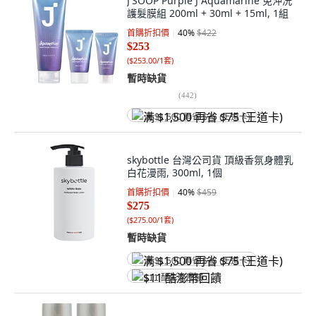
J'SOOP Purple J Aquamarine 免沖洗
護髮膜組 200ml + 30ml + 15ml, 1組
首購折扣價
40
%
$422
$253
(
$253.00/1套
)
暫時缺貨
(
442
)
满 $1,500 再省 $75 (王道卡)
skybottle 台灣公司貨 頂級香氛身體乳
白花漫雨, 300ml, 1個
首購折扣價
40
%
$459
$275
(
$275.00/1套
)
暫時缺貨
满 $1,500 再省 $75 (王道卡)
$11 酷澎幣回饋