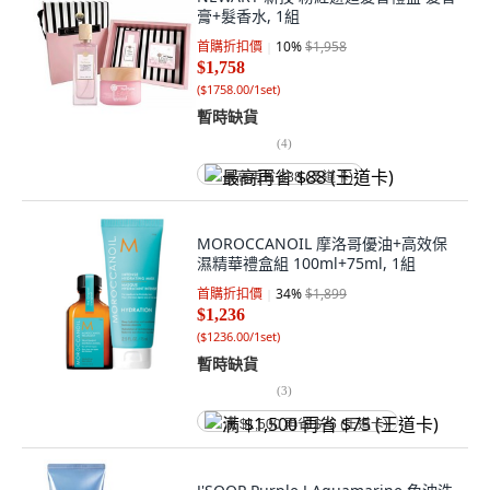
膏+髮香水, 1組
首購折扣價
10
%
$1,958
$1,758
(
$1758.00/1set
)
暫時缺貨
(
4
)
最高再省 $88 (王道卡)
MOROCCANOIL 摩洛哥優油+高效保
濕精華禮盒組 100ml+75ml, 1組
首購折扣價
34
%
$1,899
$1,236
(
$1236.00/1set
)
暫時缺貨
(
3
)
满 $1,500 再省 $75 (王道卡)