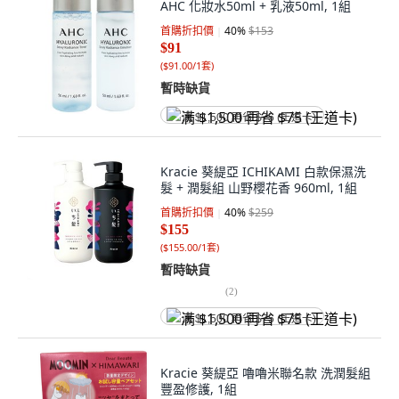
AHC 化妝水50ml + 乳液50ml, 1組
首購折扣價
40
%
$153
$91
(
$91.00/1套
)
暫時缺貨
满 $1,500 再省 $75 (王道卡)
Kracie 葵緹亞 ICHIKAMI 白款保濕洗
髮 + 潤髮組 山野櫻花香 960ml, 1組
首購折扣價
40
%
$259
$155
(
$155.00/1套
)
暫時缺貨
(
2
)
满 $1,500 再省 $75 (王道卡)
Kracie 葵緹亞 嚕嚕米聯名款 洗潤髮組
豐盈修護, 1組