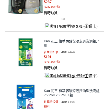
$287
(
$287.00/1套
)
暫時缺貨
(
5
)
满 $1,500 再省 $75 (王道卡)
Kao 花王 植萃弱酸保濕去屑洗潤組, 1
組
首購折扣價
40
%
$169
$101
(
$101.00/1套
)
暫時缺貨
满 $1,500 再省 $75 (王道卡)
Kao 花王 植萃弱酸涼感控油型洗潤組
750ml+200ml, 1組
首購折扣價
40
%
$158
$94