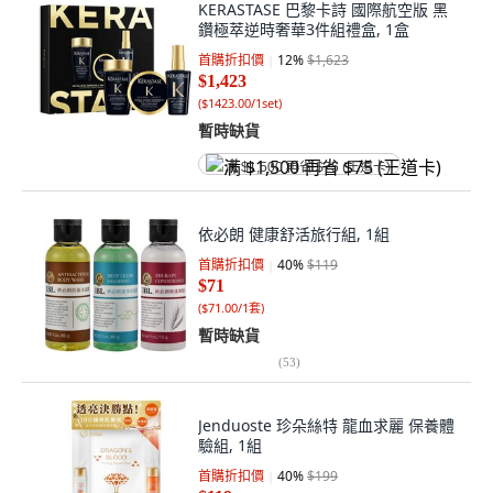
KERASTASE 巴黎卡詩 國際航空版 黑
鑽極萃逆時奢華3件組禮盒, 1盒
首購折扣價
12
%
$1,623
$1,423
(
$1423.00/1set
)
暫時缺貨
满 $1,500 再省 $75 (王道卡)
依必朗 健康舒活旅行組, 1組
首購折扣價
40
%
$119
$71
(
$71.00/1套
)
暫時缺貨
(
53
)
Jenduoste 珍朵絲特 龍血求麗 保養體
驗組, 1組
首購折扣價
40
%
$199