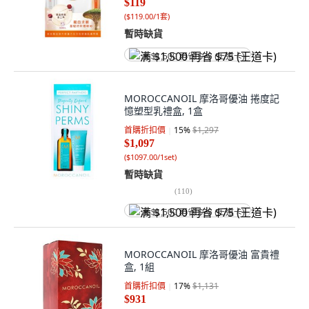
$119
(
$119.00/1套
)
暫時缺貨
满 $1,500 再省 $75 (王道卡)
MOROCCANOIL 摩洛哥優油 捲度記
憶塑型乳禮盒, 1盒
首購折扣價
15
%
$1,297
$1,097
(
$1097.00/1set
)
暫時缺貨
(
110
)
满 $1,500 再省 $75 (王道卡)
MOROCCANOIL 摩洛哥優油 富貴禮
盒, 1組
首購折扣價
17
%
$1,131
$931