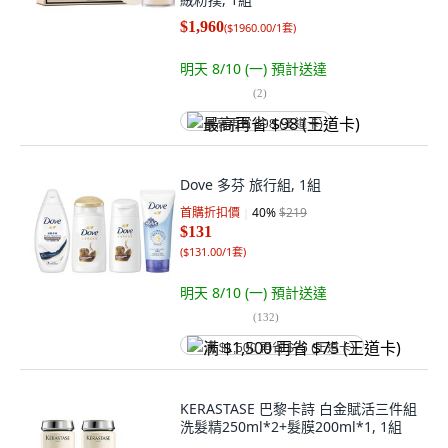
$1,960
(
$1960.00/1套
)
明天 8/10 (一)
預計送達
(
2
)
最高再省 $98 (王道卡)
Dove 多芬 旅行組, 1組
首購折扣價
40
%
$219
$131
(
$131.00/1套
)
明天 8/10 (一)
預計送達
(
132
)
满 $1,500 再省 $75 (王道卡)
KERASTASE 巴黎卡詩 白金賦活三件組
洗髮精250ml*2+髮膜200ml*1, 1組