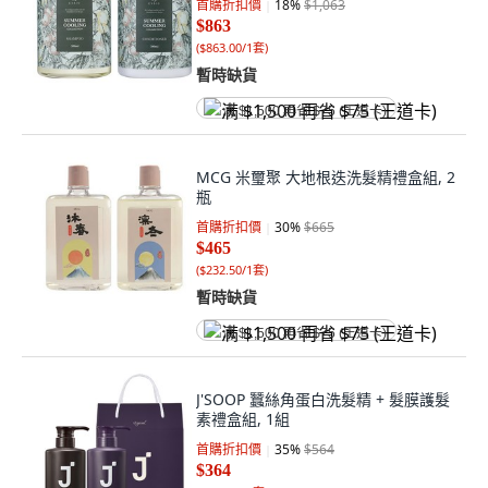
首購折扣價
18
%
$1,063
$863
(
$863.00/1套
)
暫時缺貨
满 $1,500 再省 $75 (王道卡)
MCG 米璽聚 大地根迭洗髮精禮盒組, 2
瓶
首購折扣價
30
%
$665
$465
(
$232.50/1套
)
暫時缺貨
满 $1,500 再省 $75 (王道卡)
J'SOOP 蠶絲角蛋白洗髮精 + 髮膜護髮
素禮盒組, 1組
首購折扣價
35
%
$564
$364