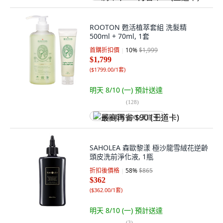
ROOTON 甦活植萃套組 洗髮精
500ml + 70ml, 1套
首購折扣價
10
%
$1,999
$1,799
(
$1799.00/1套
)
明天 8/10 (一)
預計送達
(
128
)
最高再省 $90 (王道卡)
SAHOLEA 森歐黎漾 極沙龍雪絨花逆齡
頭皮洗前淨化液, 1瓶
折扣後價格
58
%
$865
$362
(
$362.00/1套
)
明天 8/10 (一)
預計送達
(
3
)