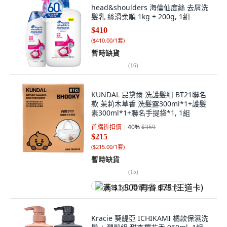
head&shoulders 海倫仙度絲 去屑洗
髮乳 絲滑柔順 1kg + 200g, 1組
$410
(
$410.00/1套
)
暫時缺貨
(
16
)
KUNDAL 昆黛爾 洗護髮組 BT21聯名
款 茉莉木草香 洗髮露300ml*1+護髮
素300ml*1+聯名手提袋*1, 1組
首購折扣價
40
%
$359
$215
(
$215.00/1套
)
暫時缺貨
(
15
)
满 $1,500 再省 $75 (王道卡)
Kracie 葵緹亞 ICHIKAMI 橘款保濕洗