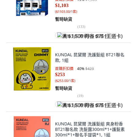
$1,103
(
$1103.00/1套
)
暫時缺貨
(
133
)
满 $1,500 再省 $75 (王道卡)
KUNDAL 昆黛爾 洗護髮組 BT21聯名
款, 1組
首購折扣價
40
%
$423
$253
(
$253.00/1套
)
暫時缺貨
(
19
)
满 $1,500 再省 $75 (王道卡)
KUNDAL 昆黛爾 洗護髮組 爽身粉香
BT21聯名款 洗髮露300ml*1+護髮素
300ml*1+聯名手提袋*1, 1組