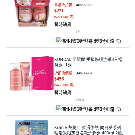
首購折扣價
40
%
$369
$221
(
$221.00/1套
)
暫時缺貨
(
8
)
满 $1,500 再省 $75 (王道卡)
KUNDAL 昆黛爾 受損修護洗護3入禮
盒組, 1組
折扣後價格
34
%
$691
$456
(
$456.00/1套
)
暫時缺貨
(
503
)
满 $1,500 再省 $75 (王道卡)
Kracie 葵緹亞 柔滑修護 向日葵系列
嚕嚕米限定聯名款洗潤組 400ml 2瓶,