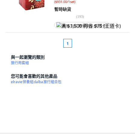
(
$931.00/1set
)
暫時缺貨
(
193
)
满 $1,500 再省 $75 (王道卡)
1
與一起瀏覽的類別
旅行用套組
您可能會喜歡的其他產品
elravie
保養組
dalba
旅行組合包