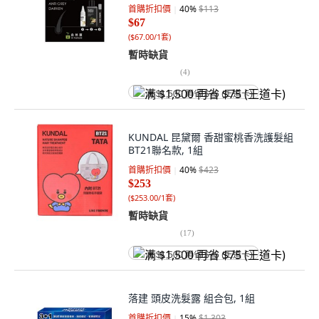
90ml + 自然匯薑萃喚黑養髮液 10ml,
首購折扣價
40
%
$113
1組
$67
(
$67.00/1套
)
暫時缺貨
(
4
)
满 $1,500 再省 $75 (王道卡)
KUNDAL 昆黛爾 香甜蜜桃香洗護髮組
BT21聯名款, 1組
首購折扣價
40
%
$423
$253
(
$253.00/1套
)
暫時缺貨
(
17
)
满 $1,500 再省 $75 (王道卡)
落建 頭皮洗髮露 組合包, 1組
首購折扣價
15
%
$1,303