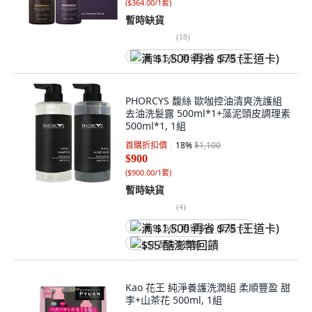
(
$364.00/1套
)
暫時缺貨
(
18
)
满 $1,500 再省 $75 (王道卡)
PHORCYS 馥絲 歐咖控油清爽洗護組
去油洗髮露 500ml*1+藻泥頭皮調理素
500ml*1, 1組
首購折扣價
18
%
$1,100
$900
(
$900.00/1套
)
暫時缺貨
(
4
)
满 $1,500 再省 $75 (王道卡)
$55 酷澎幣回饋
Kao 花王 純淨養護洗潤組 柔順豐盈 甜
李+山茶花 500ml, 1組