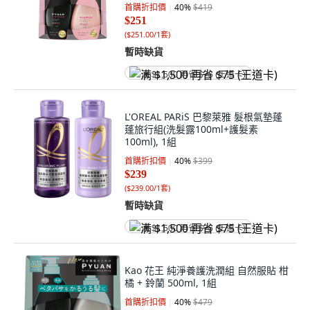
首購折扣價
40
%
$419
$251
(
$251.00/1套
)
暫時缺貨
满 $1,500 再省 $75 (王道卡)
L'OREAL PARiS 巴黎萊雅 髮根氣墊蓬
蓬旅行組(洗髮露100ml+護髮素
100ml), 1組
首購折扣價
40
%
$399
$239
(
$239.00/1套
)
暫時缺貨
满 $1,500 再省 $75 (王道卡)
Kao 花王 純淨養護洗潤組 自然服貼 柑
橘 + 鈴蘭 500ml, 1組
首購折扣價
40
%
$479