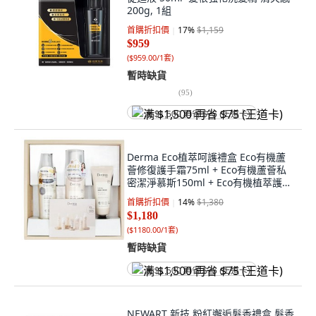
200g, 1組
首購折扣價
17
%
$1,159
$959
(
$959.00/1套
)
暫時缺貨
(
95
)
满 $1,500 再省 $75 (王道卡)
Derma Eco植萃呵護禮盒 Eco有機蘆
薈修復護手霜75ml + Eco有機蘆薈私
密潔淨慕斯150ml + Eco有機植萃護膚
油150ml, 1盒
首購折扣價
14
%
$1,380
$1,180
(
$1180.00/1套
)
暫時缺貨
满 $1,500 再省 $75 (王道卡)
NEWART 新技 粉紅邂逅髮香禮盒 髮香