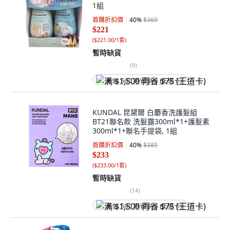
1組
首購折扣價
40
%
$369
$221
(
$221.00/1套
)
暫時缺貨
(
9
)
满 $1,500 再省 $75 (王道卡)
KUNDAL 昆黛爾 白麝香洗護髮組
BT21聯名款 洗髮露300ml*1+護髮素
300ml*1+聯名手提袋, 1組
首購折扣價
40
%
$389
$233
(
$233.00/1套
)
暫時缺貨
(
14
)
满 $1,500 再省 $75 (王道卡)