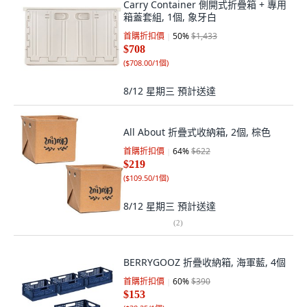
Carry Container 側開式折疊箱 + 專用
箱蓋套組, 1個, 象牙白
首購折扣價
50
%
$1,433
$708
(
$708.00/1個
)
8/12 星期三
預計送達
All About 折疊式收納箱, 2個, 棕色
首購折扣價
64
%
$622
$219
(
$109.50/1個
)
8/12 星期三
預計送達
(
2
)
BERRYGOOZ 折疊收納箱, 海軍藍, 4個
首購折扣價
60
%
$390
$153