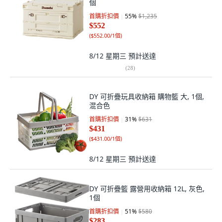
個
首購折扣價
55
%
$1,235
$552
(
$552.00/1個
)
8/12 星期三
預計送達
(
28
)
DY 可折疊玩具收納箱 購物籃 大, 1個,
混合色
首購折扣價
31
%
$631
$431
(
$431.00/1個
)
8/12 星期三
預計送達
DY 可折疊籃 露營用收納箱 12L, 灰色,
1個
首購折扣價
51
%
$580
$283