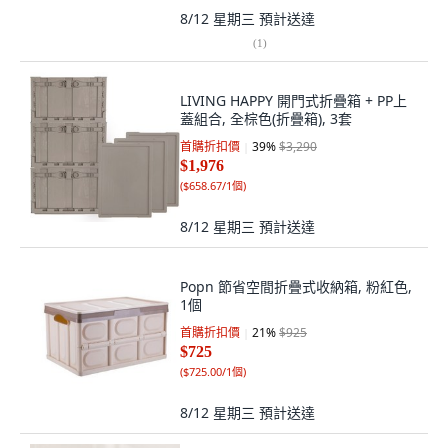
8/12 星期三
預計送達
(
1
)
LIVING HAPPY 開門式折疊箱 + PP上
蓋組合, 全棕色(折疊箱), 3套
首購折扣價
39
%
$3,290
$1,976
(
$658.67/1個
)
8/12 星期三
預計送達
Popn 節省空間折疊式收納箱, 粉紅色,
1個
首購折扣價
21
%
$925
$725
(
$725.00/1個
)
8/12 星期三
預計送達