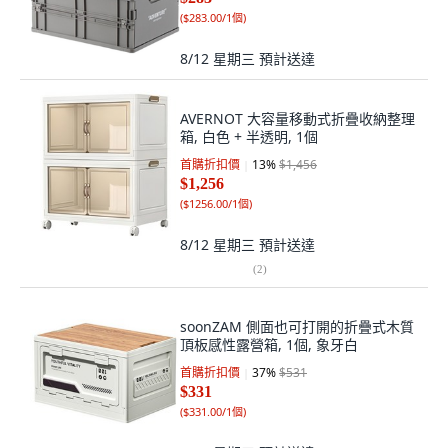
(
$283.00/1個
)
8/12 星期三
預計送達
AVERNOT 大容量移動式折疊收納整理
箱, 白色 + 半透明, 1個
首購折扣價
13
%
$1,456
$1,256
(
$1256.00/1個
)
8/12 星期三
預計送達
(
2
)
soonZAM 側面也可打開的折疊式木質
頂板感性露營箱, 1個, 象牙白
首購折扣價
37
%
$531
$331
(
$331.00/1個
)