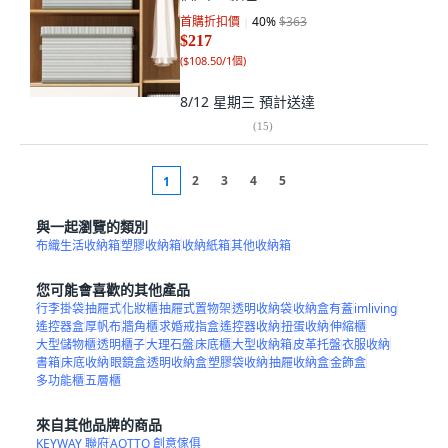
首購折扣價
40
%
$363
$217
(
$108.50/1個
)
8/12 星期三
預計送達
(
15
)
2
3
4
5
1
與一起瀏覽的類別
布織生活收納箱
塑膠收納箱
收納紙箱
其他收納箱
您可能會喜歡的其他產品
行李掛袋
抽屜式
化妝櫃
抽屜式置物架
透明收納袋
收納盒有蓋
imliving
遙控器盒
厚帆布
牆角櫃
求婚戒指盒
遙控器收納
扭蛋收納
伸縮櫃
大型儲物櫃
透明櫃子
大理石盤
床底櫃
大型收納箱
皮革托盤
衣服收納
書箱
床底收納
眼鏡盒
透明收納盒
塑膠袋收納
抽屜收納盒
金飾盒
多功能櫃
五層櫃
來自其他品牌的商品
KEYWAY 聯府
AOTTO 創意傢俱