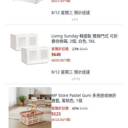
(
$321.00/1個
)
8/12 星期三
預計送達
(
37
)
Living Sunday 韓國製 雙開門式 可折
疊收納箱, 2個, 白色, 56L
首購折扣價
23
%
$840
$640
(
$320.00/1個
)
8/12 星期三
預計送達
(
573
)
MF Store Pastel Guni 多用途收納折
疊籃, 蜜桃色, 1個
首購折扣價
40
%
$206
$123
(
$123.00/1個
)