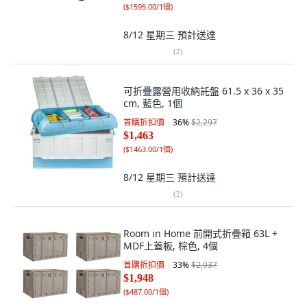
(
$1595.00/1個
)
8/12 星期三
預計送達
(
2
)
可折疊露營用收納託盤 61.5 x 36 x 35
cm, 藍色, 1個
首購折扣價
36
%
$2,297
$1,463
(
$1463.00/1個
)
8/12 星期三
預計送達
(
2
)
Room in Home 前開式折疊箱 63L +
MDF上蓋板, 棕色, 4個
首購折扣價
33
%
$2,937
$1,948
(
$487.00/1個
)