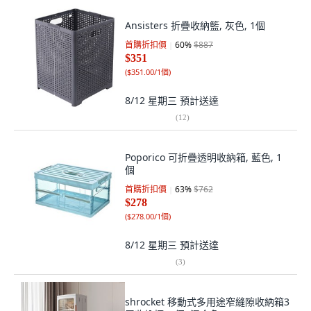
Ansisters 折疊收納籃, 灰色, 1個
首購折扣價
60
%
$887
$351
(
$351.00/1個
)
8/12 星期三
預計送達
(
12
)
Poporico 可折疊透明收納箱, 藍色, 1
個
首購折扣價
63
%
$762
$278
(
$278.00/1個
)
8/12 星期三
預計送達
(
3
)
shrocket 移動式多用途窄縫隙收納箱3