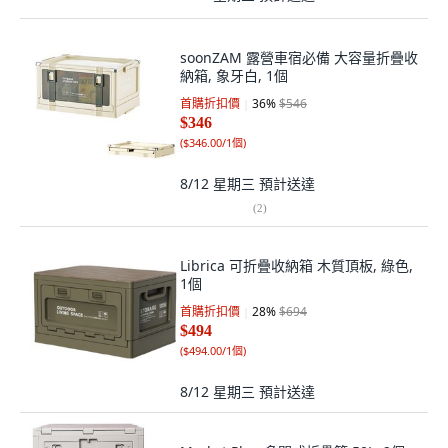
soonZAM 露營車宿必備 大容量折疊收
納箱, 象牙白, 1個
首購折扣價
36
%
$546
$346
(
$346.00/1個
)
8/12 星期三
預計送達
(
2
)
Librica 可折疊收納箱 木質頂板, 綠色,
1個
首購折扣價
28
%
$694
$494
(
$494.00/1個
)
8/12 星期三
預計送達