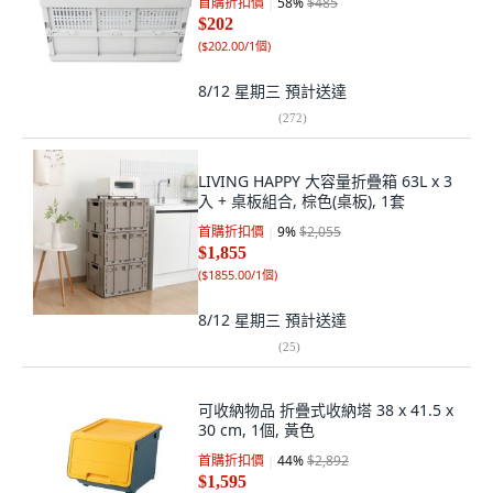
首購折扣價
58
%
$485
$202
(
$202.00/1個
)
8/12 星期三
預計送達
(
272
)
LIVING HAPPY 大容量折疊箱 63L x 3
入 + 桌板組合, 棕色(桌板), 1套
首購折扣價
9
%
$2,055
$1,855
(
$1855.00/1個
)
8/12 星期三
預計送達
(
25
)
可收納物品 折疊式收納塔 38 x 41.5 x
30 cm, 1個, 黃色
首購折扣價
44
%
$2,892
$1,595