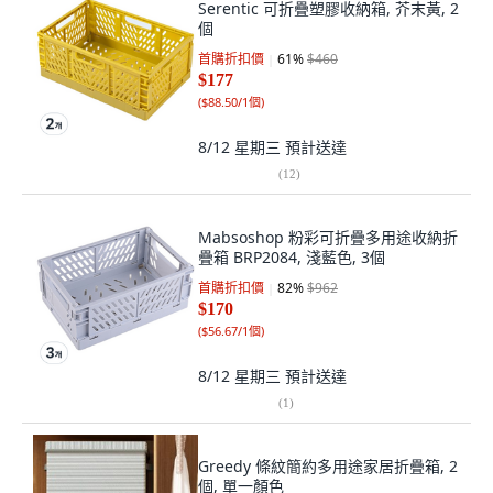
Serentic 可折疊塑膠收納箱, 芥末黃, 2
個
首購折扣價
61
%
$460
$177
(
$88.50/1個
)
8/12 星期三
預計送達
(
12
)
Mabsoshop 粉彩可折疊多用途收納折
疊箱 BRP2084, 淺藍色, 3個
首購折扣價
82
%
$962
$170
(
$56.67/1個
)
8/12 星期三
預計送達
(
1
)
Greedy 條紋簡約多用途家居折疊箱, 2
個, 單一顏色