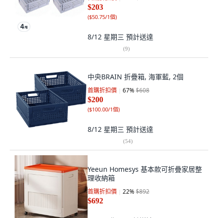
$203
(
$50.75/1個
)
8/12 星期三
預計送達
(
9
)
中央BRAIN 折疊箱, 海軍藍, 2個
首購折扣價
67
%
$608
$200
(
$100.00/1個
)
8/12 星期三
預計送達
(
54
)
Yeeun Homesys 基本款可折疊家居整
理收納箱
首購折扣價
22
%
$892
$692