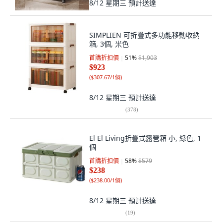
8/12 星期三
預計送達
SIMPLIEN 可折疊式多功能移動收納
箱, 3個, 米色
首購折扣價
51
%
$1,903
$923
(
$307.67/1個
)
8/12 星期三
預計送達
(
378
)
El El Living折疊式露營箱 小, 綠色, 1
個
首購折扣價
58
%
$579
$238
(
$238.00/1個
)
8/12 星期三
預計送達
(
19
)