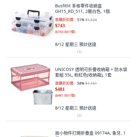
Busfitlit 多格零件收納盒
GH15_RD_511, 2層白色, 1個
首購折扣價
51
%
$1,524
$743
(
$743.00/1個
)
8/12 星期三
預計送達
(
1
)
UNICOSY 透明可折疊收納箱 + 防水袋
套組 55L, 粉紅色(收納箱), 1套
首購折扣價
58
%
$1,161
$481
(
$481.00/1個
)
8/12 星期三
預計送達
(
2
)
放小物件打開折疊盒 09174A, 象牙, 1