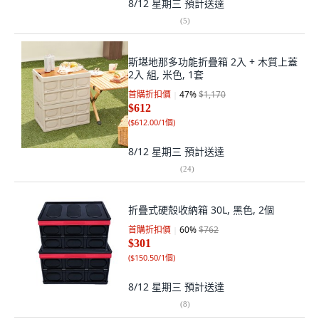
8/12 星期三
預計送達
(
5
)
斯堪地那多功能折疊箱 2入 + 木質上蓋
2入 組, 米色, 1套
首購折扣價
47
%
$1,170
$612
(
$612.00/1個
)
8/12 星期三
預計送達
(
24
)
折疊式硬殼收納箱 30L, 黑色, 2個
首購折扣價
60
%
$762
$301
(
$150.50/1個
)
8/12 星期三
預計送達
(
8
)