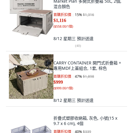
Market Plan 多開式折疊箱 50L, 2個,
混合顏色
首購折扣價
15
%
$1,316
$1,116
(
$558.00/1個
)
8/12 星期三
預計送達
(
40
)
CARRY CONTAINER 開門式折疊箱 +
專用MDF上蓋組合, 1套, 棕色
首購折扣價
47
%
$1,898
$999
(
$999.00/1個
)
8/12 星期三
預計送達
折疊式塑膠收納箱, 灰色, 小號(15 x
9.7 x 6 cm), 4個
首購折扣價
40
%
$339