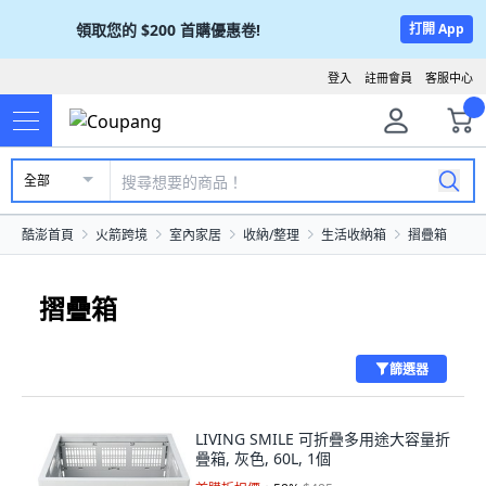
領取您的
$200
首購優惠卷!
打開 App
登入
註冊會員
客服中心
全部
酷澎首頁
火箭跨境
室內家居
收納/整理
生活收納箱
摺疊箱
摺疊箱
篩選器
LIVING SMILE 可折疊多用途大容量折
疊箱, 灰色, 60L, 1個