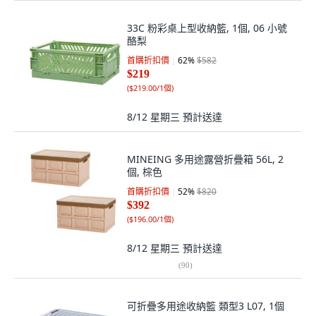
33C 粉彩桌上型收納籃, 1個, 06 小號
酪梨
首購折扣價
62
%
$582
$219
(
$219.00/1個
)
8/12 星期三
預計送達
MINEING 多用途露營折疊箱 56L, 2
個, 棕色
首購折扣價
52
%
$820
$392
(
$196.00/1個
)
8/12 星期三
預計送達
(
90
)
可折疊多用途收納籃 類型3 L07, 1個