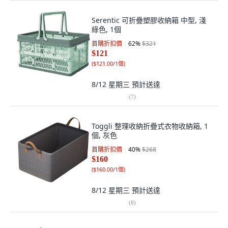
Serentic 可折疊塑膠收納箱 中型, 淺
綠色, 1個
首購折扣價
62
%
$321
$121
(
$121.00/1個
)
8/12 星期三
預計送達
(
7
)
Toggli 整理收納折疊式衣物收納箱, 1
個, 灰色
首購折扣價
40
%
$268
$160
(
$160.00/1個
)
8/12 星期三
預計送達
(
8
)