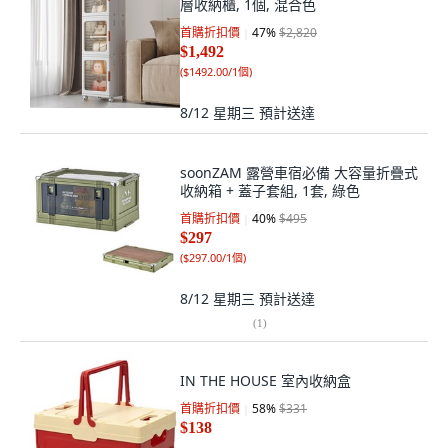
層收納櫃, 1個, 混合色
首購折扣價
47
%
$2,820
$1,492
(
$1492.00/1個
)
8/12 星期三
預計送達
soonZAM 露營車宿必備 大容量折疊式
收納箱 + 蓋子套組, 1套, 綠色
首購折扣價
40
%
$495
$297
(
$297.00/1個
)
8/12 星期三
預計送達
(
1
)
IN THE HOUSE 室內收納盒
首購折扣價
58
%
$331
$138