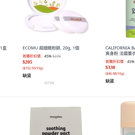
 1盒
ECOMU 超細緻粉餅, 20g, 1個
CALIFORNIA
爽身粉 法國薰衣草
首購折扣價
45
%
$376
首購折扣價
45
%
$205
$330
(
$102.50/10g
)
(
$46.48/10g
)
缺貨
缺貨
(
5719
)