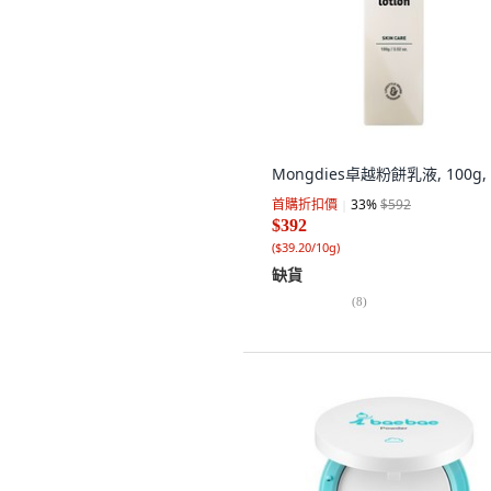
Mongdies卓越粉餅乳液, 100g,
首購折扣價
33
%
$592
$392
(
$39.20/10g
)
缺貨
(
8
)