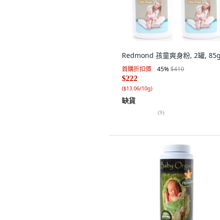
Redmond 孩童爽身粉, 2罐, 85
首購折扣價
45
%
$410
$222
(
$13.06/10g
)
缺貨
(
9
)