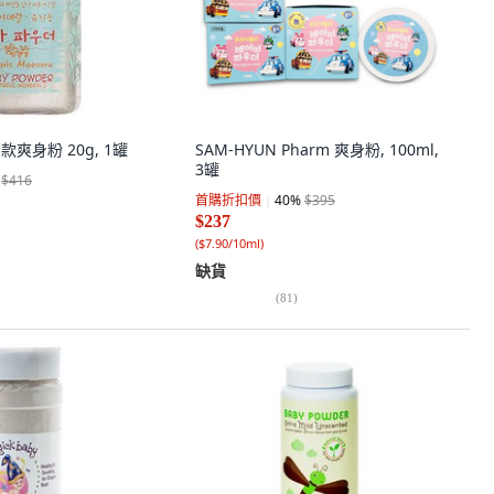
款爽身粉 20g, 1罐
SAM-HYUN Pharm 爽身粉, 100ml,
3罐
$416
首購折扣價
40
%
$395
$237
(
$7.90/10ml
)
缺貨
(
81
)