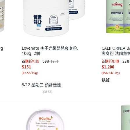
0g
Lovehate 痱子光采嬰兒爽身粉,
CALIFORNIA
100g, 2個
爽身粉 法國薰衣草
首購折扣價
59
%
$371
首購折扣價
32
%
$151
$1,200
(
$7.55/10g
)
(
$56.34/10g
)
缺貨
8/12 星期三
預計送達
(
3862
)