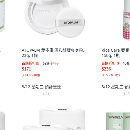
,
ATOPALM 愛多康 溫和舒緩爽身粉,
Rice Care
23g, 1個
150g, 1瓶
首購折扣價
63
%
$470
首購折扣價
40
%
$171
$236
(
$74.35/10g
)
(
$15.73/10g
)
8/12 星期三
預計送達
8/12 星期三
預
(
104
)
(
697