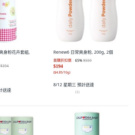
 嬰兒爽身粉花卉套組,
Renew6 日常爽身粉, 200g, 2個
首購折扣價
65
%
$559
$394
$194
(
$4.85/10g
)
8/12 星期三
預計送達
計送達
(
1
)
)