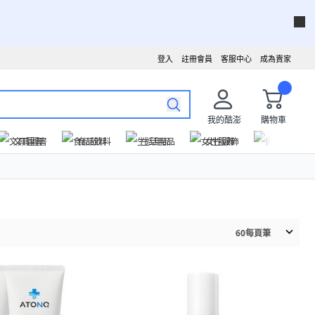
登入
註冊會員
客服中心
成為賣家
我的酷澎
購物車
文具圖書
食品飲料
生活用品
女性服飾
運動戶外
60
每頁筆