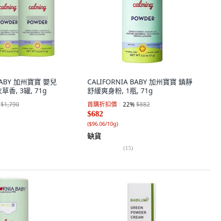
 BABY 加州寶寶 嬰兒
CALIFORNIA BABY 加州寶寶 鎮靜
香, 3罐, 71g
舒緩爽身粉, 1瓶, 71g
$1,790
首購折扣價
22
%
$882
$682
(
$96.06/10g
)
缺貨
(
15
)