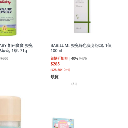
 BABY 加州寶寶 嬰兒
BABILUMI 嬰兒綠色爽身粉霜, 1個,
香, 1罐, 71g
100ml
$600
首購折扣價
40
%
$476
$285
(
$28.50/10ml
)
缺貨
(
81
)