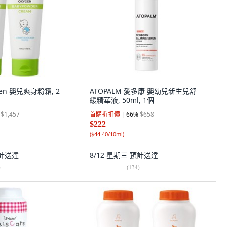
gen 嬰兒爽身粉霜, 2
ATOPALM 愛多康 嬰幼兒新生兒舒
緩精華液, 50ml, 1個
$1,457
首購折扣價
66
%
$658
$222
(
$44.40/10ml
)
計送達
8/12 星期三
預計送達
)
(
134
)