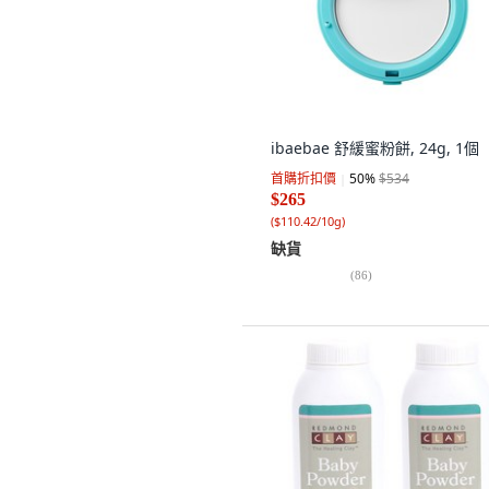
ibaebae 舒緩蜜粉餅, 24g, 1個
首購折扣價
50
%
$534
$265
(
$110.42/10g
)
缺貨
(
86
)