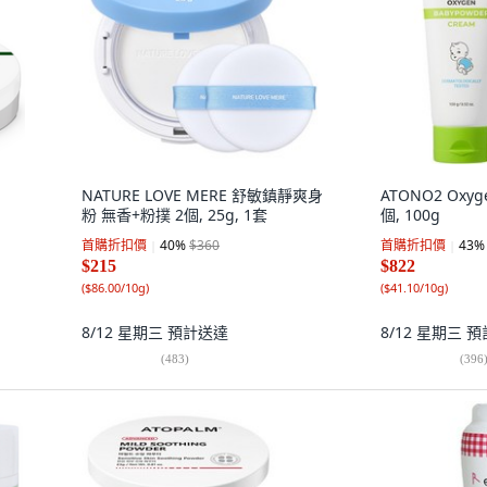
NATURE LOVE MERE 舒敏鎮靜爽身
ATONO2 Oxy
粉 無香+粉撲 2個, 25g, 1套
個, 100g
首購折扣價
40
%
$360
首購折扣價
43
%
$215
$822
(
$86.00/10g
)
(
$41.10/10g
)
8/12 星期三
預計送達
8/12 星期三
預
(
483
)
(
396