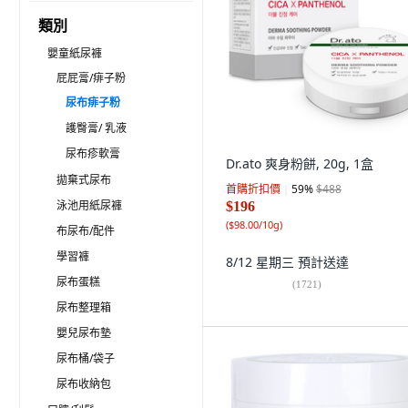
類別
嬰童紙尿褲
屁屁膏/痱子粉
尿布痱子粉
護臀膏/ 乳液
尿布疹軟膏
Dr.ato 爽身粉餅, 20g, 1盒
拋棄式尿布
首購折扣價
59
%
$488
泳池用紙尿褲
$196
(
$98.00/10g
)
布尿布/配件
學習褲
8/12 星期三
預計送達
尿布蛋糕
(
1721
)
尿布整理箱
嬰兒尿布墊
尿布桶/袋子
尿布收納包