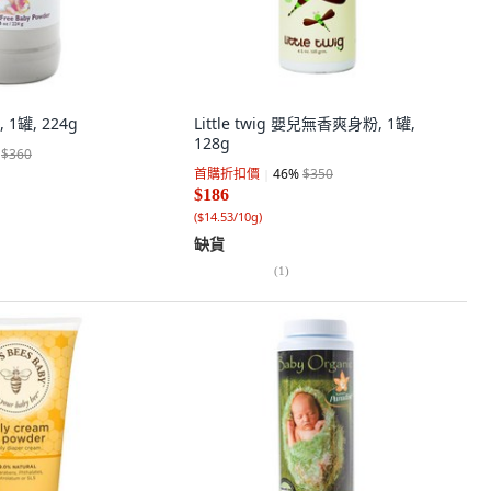
1罐, 224g
Little twig 嬰兒無香爽身粉, 1罐,
128g
$360
首購折扣價
46
%
$350
$186
(
$14.53/10g
)
缺貨
(
1
)