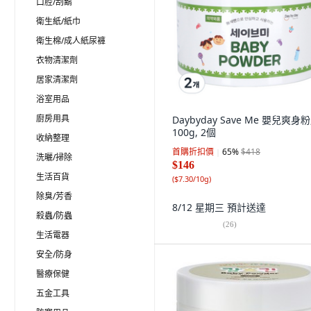
口腔/刮鬍
衛生紙/紙巾
衛生棉/成人紙尿褲
衣物清潔劑
居家清潔劑
浴室用品
廚房用具
Daybyday Save Me 嬰兒爽身粉
100g, 2個
收納整理
首購折扣價
65
%
$418
洗曬/掃除
$146
生活百貨
(
$7.30/10g
)
除臭/芳香
8/12 星期三
預計送達
殺蟲/防蟲
(
26
)
生活電器
安全/防身
醫療保健
五金工具