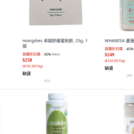
mongdies 卓越舒緩蜜粉餅, 25g, 1
WHAMISA 蘆薈
個
首購折扣價
40
%
首購折扣價
40
%
$431
$249
$258
(
$124.50/10g
)
(
$103.20/10g
)
缺貨
缺貨
(
49
)
(
62
)