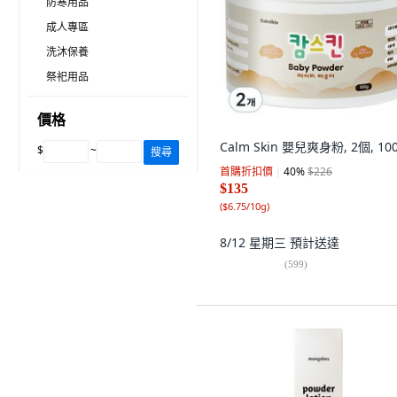
防寒用品
成人專區
洗沐保養
祭祀用品
價格
Calm Skin 嬰兒爽身粉, 2個, 10
$
~
搜尋
首購折扣價
40
%
$226
$135
(
$6.75/10g
)
8/12 星期三
預計送達
(
599
)