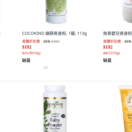
g
COCOKIND 鎮靜爽身粉, 1罐, 113g
無香嬰兒爽身粉, 
首購折扣價
46
%
$360
首購折扣價
46
%
$192
$192
(
$16.99/10g
)
(
$8.57/10g
)
缺貨
缺貨
(
2
)