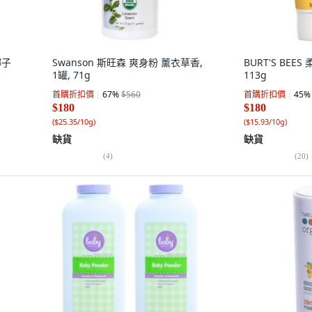
 椰子
Swanson 斯旺森 爽身粉 薰衣草香,
BURT'S BEES
1罐, 71g
113g
首購折扣價
67
%
$560
首購折扣價
45
%
$180
$180
(
$25.35/10g
)
(
$15.93/10g
)
缺貨
缺貨
(
4
)
(
20
)