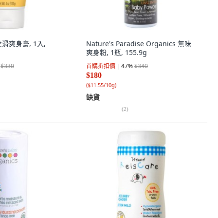
 柔滑爽身膏, 1入,
Nature's Paradise Organics 無味
爽身粉, 1瓶, 155.9g
$330
首購折扣價
47
%
$340
$180
(
$11.55/10g
)
缺貨
(
2
)