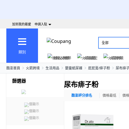
加到我的最愛
申請入駐
全部
類別
爸氣父親節
火箭速配
火箭跨境
酷澎首頁
火箭跨境
生活用品
嬰童紙尿褲
屁屁膏/痱子粉
尿布痱
篩選器
尿布痱子粉
酷澎評分排名
價格最低
價
僅顯示
僅顯示
僅顯示