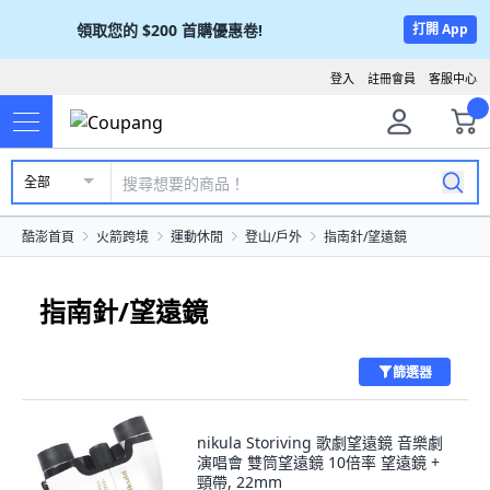
領取您的
$200
首購優惠卷!
打開 App
登入
註冊會員
客服中心
全部
酷澎首頁
火箭跨境
運動休閒
登山/戶外
指南針/望遠鏡
指南針/望遠鏡
篩選器
nikula Storiving 歌劇望遠鏡 音樂劇
演唱會 雙筒望遠鏡 10倍率 望遠鏡 +
頸帶, 22mm