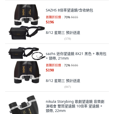
SAZHS 8倍率望遠鏡/含收納包
首購折扣價
70
%
$655
$196
8/12 星期三
預計送達
(
578
)
sazhs 迷你望遠鏡 8X21 黑色 + 專用包
+ 頸帶, 21mm
首購折扣價
72
%
$686
$190
8/12 星期三
預計送達
(
847
)
nikula Storybing 歌劇望遠鏡 音樂劇
演唱會 雙筒望遠鏡 10倍率 望遠鏡 +
頸帶, 22mm