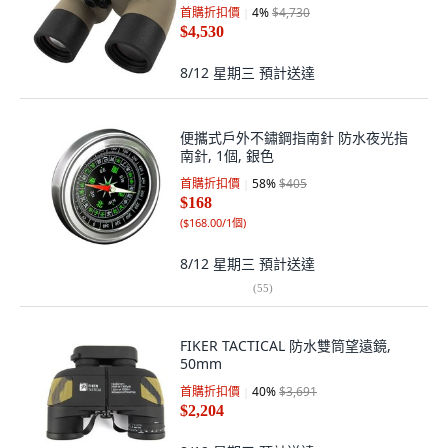
首購折扣價
4
%
$4,730
$4,530
8/12 星期三
預計送達
便攜式戶外不鏽鋼指南針 防水夜光指
南針, 1個, 銀色
首購折扣價
58
%
$405
$168
(
$168.00/1個
)
8/12 星期三
預計送達
(
55
)
FIKER TACTICAL 防水雙筒望遠鏡,
50mm
首購折扣價
40
%
$3,691
$2,204