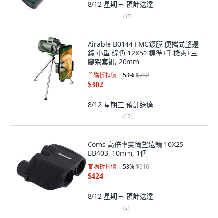
8/12 星期三
預計送達
(
17
)
Airable B0144 FMC鍍膜 便攜式望遠
鏡 小型 綠色 12X50 標準+手機夾+三
腳架套組, 20mm
首購折扣價
58
%
$732
$302
8/12 星期三
預計送達
(
22
)
Coms 高倍率雙筒望遠鏡 10X25
BB403, 10mm, 1個
首購折扣價
53
%
$916
$424
8/12 星期三
預計送達
(
2
)