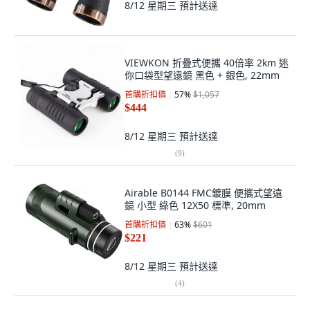
8/12 星期三
預計送達
VIEWKON 折疊式便攜 40倍率 2km 迷
你口袋型望遠鏡 黑色 + 銀色, 22mm
首購折扣價
57
%
$1,057
$444
8/12 星期三
預計送達
(
9
)
Airable B0144 FMC鍍膜 便攜式望遠
鏡 小型 綠色 12X50 標準, 20mm
首購折扣價
63
%
$601
$221
8/12 星期三
預計送達
(
4
)