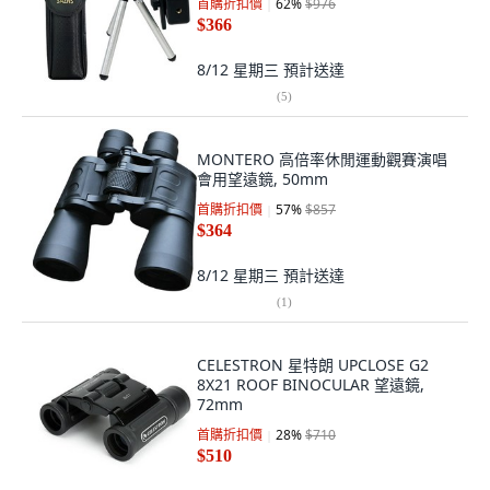
首購折扣價
62
%
$976
$366
8/12 星期三
預計送達
(
5
)
MONTERO 高倍率休閒運動觀賽演唱
會用望遠鏡, 50mm
首購折扣價
57
%
$857
$364
8/12 星期三
預計送達
(
1
)
CELESTRON 星特朗 UPCLOSE G2
8X21 ROOF BINOCULAR 望遠鏡,
72mm
首購折扣價
28
%
$710
$510