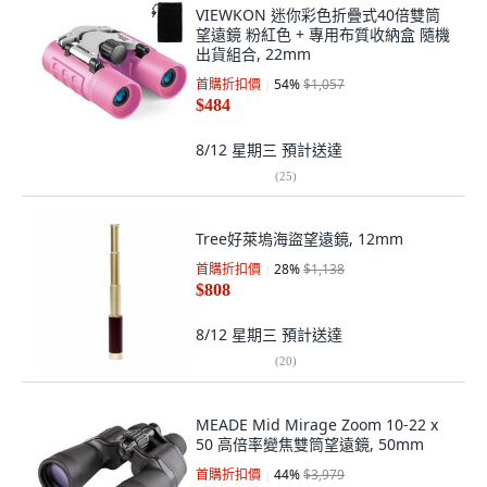
VIEWKON 迷你彩色折疊式40倍雙筒
望遠鏡 粉紅色 + 專用布質收納盒 隨機
出貨組合, 22mm
首購折扣價
54
%
$1,057
$484
8/12 星期三
預計送達
(
25
)
Tree好萊塢海盜望遠鏡, 12mm
首購折扣價
28
%
$1,138
$808
8/12 星期三
預計送達
(
20
)
MEADE Mid Mirage Zoom 10-22 x
50 高倍率變焦雙筒望遠鏡, 50mm
首購折扣價
44
%
$3,979