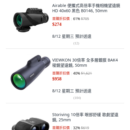
Airable 便攜式高倍率手機相機望遠鏡
HD 40x60 黑色 B0146, 50mm
首購折扣價
61
%
$705
$274
8/12 星期三
預計送達
(
12
)
VIEWKON 30倍率 全多層鍍膜 BAK4
稜鏡望遠鏡, 50mm
首購折扣價
40
%
$1,621
$958
8/12 星期三
預計送達
(
104
)
Storiving 10倍率 眼部舒緩 歌劇望遠
鏡, 25mm
首購折扣價
32
%
$619