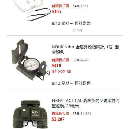
首購折扣價
54
%
$361
$165
8/12 星期三
預計送達
(
2594
)
NDUR Ndur 金屬外殼指南針, 1個, 混
合顏色
首購折扣價
38
%
$670
$410
(
$410.00/1個
)
8/12 星期三
預計送達
FIKER TACTICAL 高級夜間型防水雙筒
望遠鏡, 26毫米
首購折扣價
23
%
$4,324
$3,287