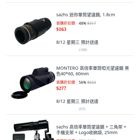
sazhs 迷你單筒望遠鏡, 1.8cm
首購折扣價
48
%
$317
$163
8/12 星期三
預計送達
(
188
)
MONTERO 高倍率單筒啞光望遠鏡 黑
色40*60, 60mm
首購折扣價
56
%
$633
$277
8/12 星期三
預計送達
(
63
)
sazhs 高倍率單筒望遠鏡 + 三角架 +
手機支架 + Logo收納袋, 25mm