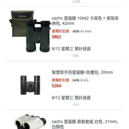
(
130
)
sazhs 望遠鏡 10X42 卡其色 + 袋型收
納包, 42mm
首購折扣價
48
%
$1,668
$862
8/12 星期三
預計送達
(
56
)
智慧型手持望遠鏡+防塵包, 20mm
首購折扣價
64
%
$735
$264
8/12 星期三
預計送達
(
11
)
sazhs 望遠鏡 歌劇套組 白色, 21mm,
白顏色