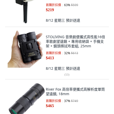
首購折扣價
63
%
$599
$219
8/12 星期三
預計送達
STOLIVING 音樂劇便攜式高性能16倍
率歌劇望遠鏡 + 專用收納袋 + 手機支
架 + 鏡頭擦拭布套組, 25mm
首購折扣價
32
%
$613
$413
8/12 星期三
預計送達
(
53
)
River Fox 高倍率便攜式高解析度單筒
望遠鏡, 18mm
首購折扣價
37
%
$749
$465