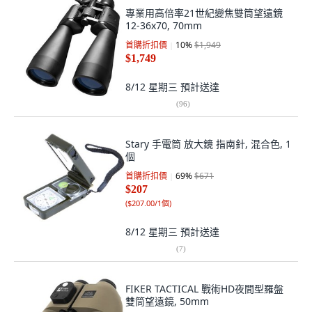
專業用高倍率21世紀變焦雙筒望遠鏡
12-36x70, 70mm
首購折扣價
10
%
$1,949
$1,749
8/12 星期三
預計送達
(
96
)
Stary 手電筒 放大鏡 指南針, 混合色, 1
個
首購折扣價
69
%
$671
$207
(
$207.00/1個
)
8/12 星期三
預計送達
(
7
)
FIKER TACTICAL 戰術HD夜間型羅盤
雙筒望遠鏡, 50mm