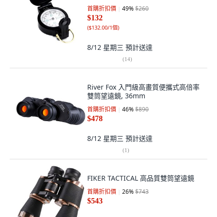
首購折扣價
49
%
$260
$132
(
$132.00/1個
)
8/12 星期三
預計送達
(
14
)
River Fox 入門級高畫質便攜式高倍率
雙筒望遠鏡, 36mm
首購折扣價
46
%
$890
$478
8/12 星期三
預計送達
(
1
)
FIKER TACTICAL 高品質雙筒望遠鏡
首購折扣價
26
%
$743
$543