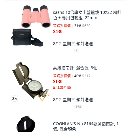
sazhs 10倍率女士望遠鏡 10X22 粉紅
色 + 專用包套組, 22mm
首購折扣價
31
%
$630
$430
8/12 星期三
預計送達
(
3
)
高級指南針, 混合色, 3個
首購折扣價
40
%
$217
$130
(
$43.33/1個
)
8/12 星期三
預計送達
(
168
)
COGHLAN'S No.8164觀測指南針, 1
個, 混合顏色