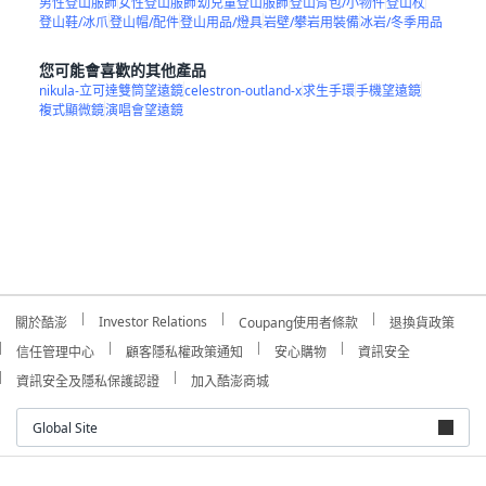
男性登山服飾
女性登山服飾
幼兒童登山服飾
登山背包/小物件
登山杖
登山鞋/冰爪
登山帽/配件
登山用品/燈具
岩壁/攀岩用裝備
冰岩/冬季用品
您可能會喜歡的其他產品
nikula-立可達雙筒望遠鏡
celestron-outland-x
求生手環
手機望遠鏡
複式顯微鏡
演唱會望遠鏡
Investor Relations
關於酷澎
Coupang使用者條款
退換貨政策
信任管理中心
顧客隱私權政策通知
安心購物
資訊安全
資訊安全及隱私保護認證
加入酷澎商城
Global Site