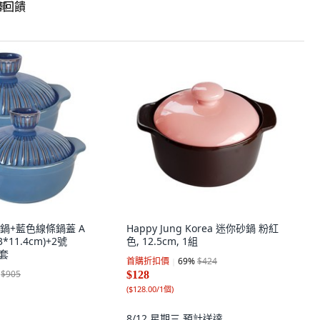
回饋
鍋+藍色線條鍋蓋 A
Happy Jung Korea 迷你砂鍋 粉紅
3*11.4cm)+2號
色, 12.5cm, 1組
1套
首購折扣價
69
%
$424
$905
$128
(
$128.00/1個
)
8/12 星期三
預計送達