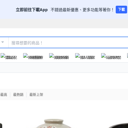
立即前往下載App
不錯過最新優惠、更多功能等著你！
下載
嬰幼兒
保健醫療
美妝保養
個人清潔
玩具休閒
格最高
最熱銷
最新上架