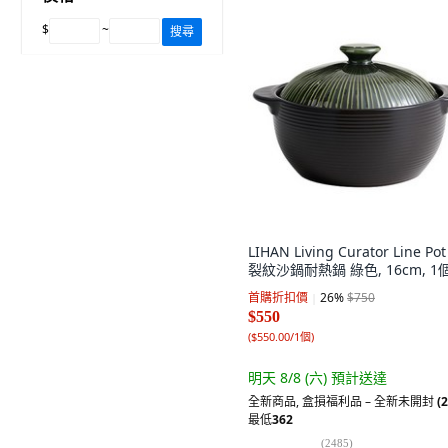
$
~
搜尋
LIHAN Living Curator Line Po
裂紋沙鍋耐熱鍋 綠色, 16cm, 1
首購折扣價
26
%
$750
$550
(
$550.00/1個
)
明天 8/8 (六)
預計送達
全新商品
,
盒損福利品 – 全新未開封
(2
最低
362
(
2485
)