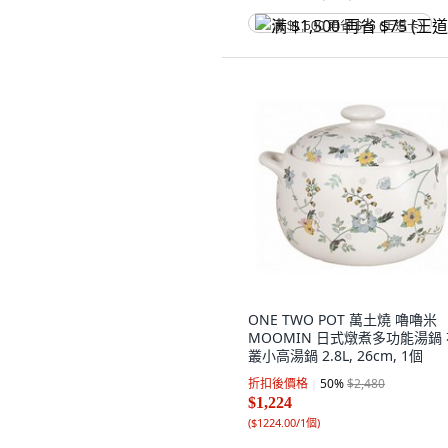
满 $1,500 再省 $75 (王道卡)
ONE TWO POT 萬土燒 嚕嚕米
MOOMIN 日式燉煮多功能湯鍋
叢小高湯鍋 2.8L, 26cm, 1個
折扣後價格
50
%
$2,480
$1,224
(
$1224.00/1個
)