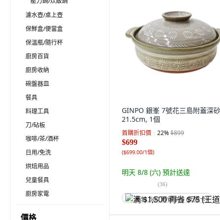
壓力鍋/炊飯鍋
濾水壺/桌上壺
保鮮盒/便當盒
保溫瓶/隨行杯
廚房百貨
廚房收納
碗盤器皿
餐具
GINPO 銀峯 7號花三島附蓋深砂
料理工具
21.5cm, 1個
刀/砧板
首購折扣價
22
%
$899
咖啡/茶/酒杯
$699
日用/免洗
(
$699.00/1個
)
烘焙用品
明天 8/8 (六)
預計送達
兒童餐具
(
36
)
廚房家電
满 $1,500 再省 $75 (王道卡)
價格