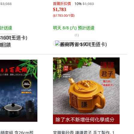
$3,988
首購折扣價
10
%
$1,983
$1,783
(
$1783.00/1個
)
計送達
明天 8/8 (六)
預計送達
(
1
)
0 (王道卡)
最高再省 $90 (王道卡)
回饋
湯鍋套組 含26cm煎
宜興紫砂壺 謙謙君子 手工製作, 1