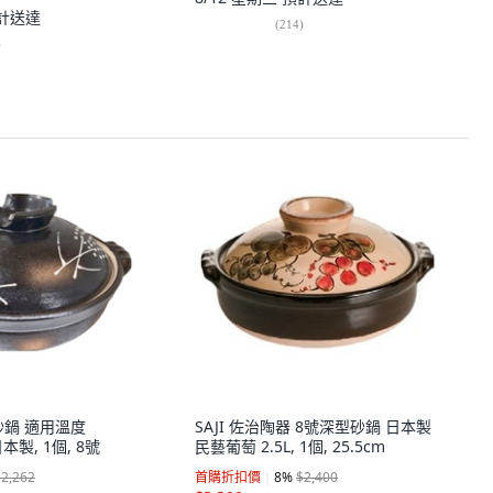
計送達
(
214
)
)
砂鍋 適用溫度
SAJI 佐治陶器 8號深型砂鍋 日本製
 日本製, 1個, 8號
民藝葡萄 2.5L, 1個, 25.5cm
$2,262
首購折扣價
8
%
$2,400