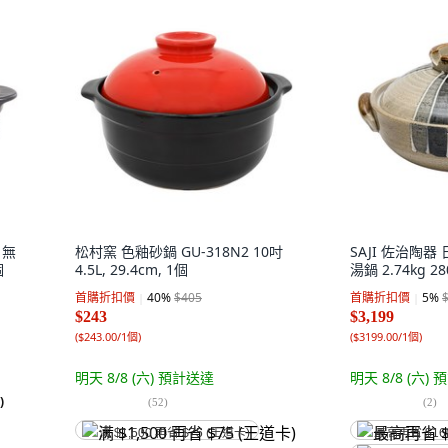
t 無
松村窯 色釉砂鍋 GU-318N2 10吋
SAJI 佐治陶器
個
4.5L, 29.4cm, 1個
湯鍋 2.74kg 28
首購折扣價
40
%
$405
首購折扣價
5
%
$243
$3,199
(
$243.00/1個
)
(
$3199.00/1個
)
明天 8/8 (六)
預計送達
明天 8/8 (六)
預
)
(
52
)
(
2
)
满 $1,500 再省 $75 (王道卡)
最高再省 $16