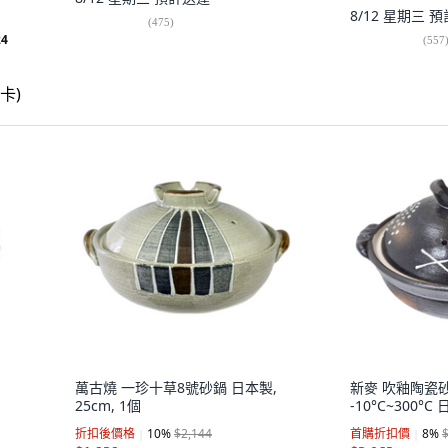
8/12 星期三
預
(
475
)
24
(
557
萬古燒 一珍十草8號砂鍋 日本製,
新麥 吹釉陶瓷
25cm, 1個
-10°C~300°C
折扣後價格
10
%
$2,144
首購折扣價
8
%