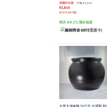
首購折扣價
11
%
$1,814
$1,614
(
$1614.00/1個
)
明天 8/8 (六)
預計送達
最高再省 $81 (王道卡)
大哥大滷味鍋 50公升 台灣製 耐