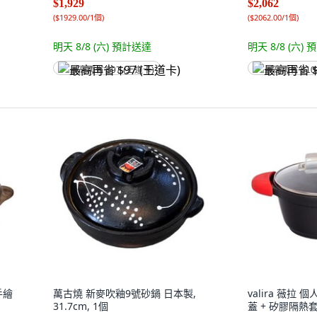
$1,929
$2,062
(
$1929.00/1個
)
(
$2062.00/1個
)
明天 8/8 (六)
預計送達
明天 8/8 (六)
預
最高再省 $97 (王道卡)
最高再省 $10
手繪
萬古燒 新麥吹釉9號砂鍋 日本製,
valira 薇拉
31.7cm, 1個
蓋 + 矽膠隔熱套,