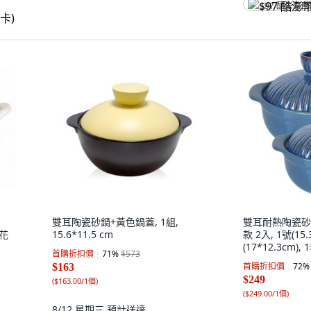
$97 酷澎幣
雙耳陶瓷砂鍋+黃色鍋蓋, 1組,
雙耳耐熱陶瓷砂
 花
15.6*11.5 cm
款 2入, 1號(15.
(17*12.3cm), 
首購折扣價
71
%
$573
首購折扣價
72
%
$163
$249
(
$163.00/1個
)
(
$249.00/1個
)
8/12 星期三
預計送達