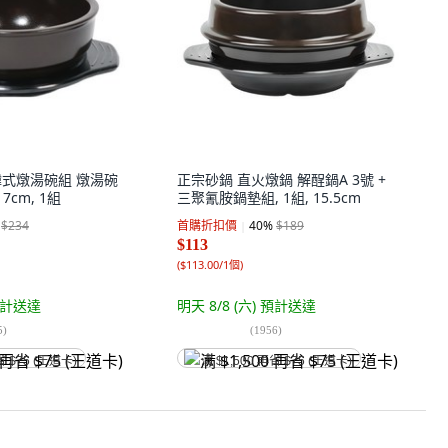
G 韓式燉湯碗組 燉湯碗
正宗砂鍋 直火燉鍋 解酲鍋A 3號 +
17cm, 1組
三聚氰胺鍋墊組, 1組, 15.5cm
$234
首購折扣價
40
%
$189
$113
(
$113.00/1個
)
計送達
明天 8/8 (六)
預計送達
5
)
(
1956
)
省 $75 (王道卡)
满 $1,500 再省 $75 (王道卡)