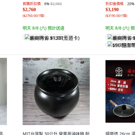
首購折扣價
6
%
$2,960
折扣後價格
20
%
$2,760
$3,190
(
$2760.00/1個
)
(
$3190.00/1個
)
明天 8/8 (六)
預計送達
明天 8/8 (六)
預
最高再省 $138 (王道卡)
最高再省 $16
$96 酷澎幣
高
MIT台灣製 30公升 營業用滷味鍋 耐
婦樂透 26cm 