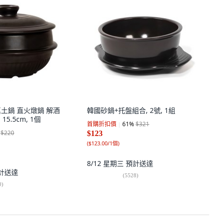
G 真土鍋 直火燉鍋 解酒
韓國砂鍋+托盤組合, 2號, 1組
15.5cm, 1個
首購折扣價
61
%
$321
$220
$123
(
$123.00/1個
)
8/12 星期三
預計送達
計送達
(
5528
)
0
)