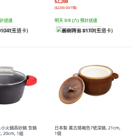
$2,200
(
$2200.00/1個
)
計送達
明天 8/8 (六)
預計送達
4 (王道卡)
最高再省 $110 (王道卡)
 個人小火鍋高砂鍋 含鍋
日本製 萬古燒褐色7號深鍋, 21cm,
 20cm, 1組
1個