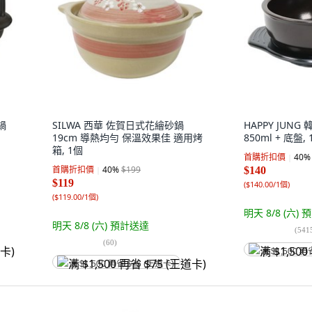
鍋
SILWA 西華 佐賀日式花繪砂鍋
HAPPY JUN
19cm 導熱均勻 保溫效果佳 適用烤
850ml + 底盤, 
箱, 1個
首購折扣價
40
%
首購折扣價
40
%
$199
$140
$119
(
$140.00/1個
)
(
$119.00/1個
)
明天 8/8 (六)
預
明天 8/8 (六)
預計送達
(
541
(
60
)
满 $1,500 再
满 $1,500 再省 $75 (王道卡)