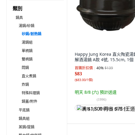
類別
鍋具
湯鍋/砂鍋
砂鍋/耐熱鍋
湯鍋組
單柄鍋
Happy Jung Korea 直火陶瓷湯
雙柄鍋
解酒湯鍋 A款 4號, 15.5cm, 1個
悶鍋
首購折扣價
40
%
$139
$83
直火煮鍋
(
$83.00/1個
)
炸鍋
明天 8/8 (六)
預計送達
特殊料理鍋
(
1996
)
鍋蓋/附件
满 $1,500 再省 $75 (王道卡)
平底鍋
鍋具組
蒸鍋/提鍋