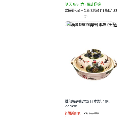
明天 8/8 (六)
預計送達
盒損福利品 – 全新未開封
(1)
最低
1,2
(
2
)
满 $1,500 再省 $75 (王道卡)
織部梅9號砂鍋 日本製, 1個,
22.5cm
首購折扣價
7
%
$2,700