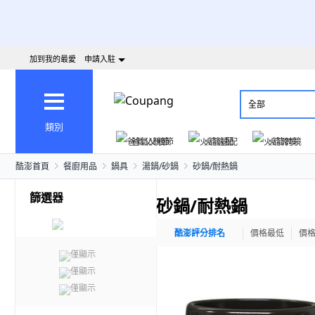
加到我的最愛
申請入駐
全部
類別
爸氣父親節
火箭速配
火箭跨境
酷澎首頁
餐廚用品
鍋具
湯鍋/砂鍋
砂鍋/耐熱鍋
篩選器
砂鍋/耐熱鍋
酷澎評分排名
價格最低
價
僅顯示
僅顯示
僅顯示