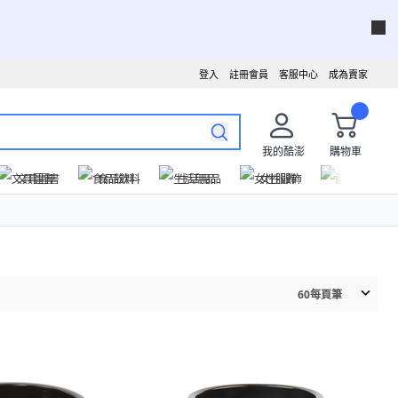
登入
註冊會員
客服中心
成為賣家
我的酷澎
購物車
文具圖書
食品飲料
生活用品
女性服飾
運動戶外
60
每頁筆