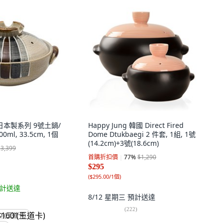
 日本製系列 9號土鍋/
Happy Jung 韓國 Direct Fired
00ml, 33.5cm, 1個
Dome Dtukbaegi 2 件套, 1組, 1號
(14.2cm)+3號(18.6cm)
$3,399
首購折扣價
77
%
$1,290
$295
(
$295.00/1個
)
計送達
8/12 星期三
預計送達
(
222
)
0 (王道卡)