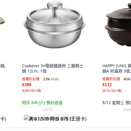
鍋,
Cookever IH電磁爐適用 三層鋼土
HAPPY JUN
鍋 12cm, 1個
鍋A 附蓋款 3號, 
首購折扣價
33
%
$589
首購折扣價
40
%
$389
$132
(
$389.00/1個
)
(
$132.00/1個
)
明天 8/8 (六)
預計送達
8/12 星期三
預
(
1571
)
(
123
满 $1,500 再省 $75 (王道卡)