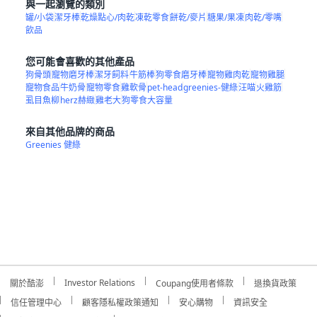
與一起瀏覽的類別
罐/小袋
潔牙棒
乾燥點心/肉乾
凍乾零食
餅乾/麥片
糖果/果凍
肉乾/零嘴
飲品
您可能會喜歡的其他產品
狗骨頭
寵物磨牙棒
潔牙飼料
牛筋棒
狗零食磨牙棒
寵物雞肉乾
寵物雞腿
寵物食品
牛奶骨
寵物零食
雞軟骨
pet-head
greenies-健綠
汪喵
火雞筋
虱目魚柳
herz赫緻
雞老大
狗零食大容量
來自其他品牌的商品
Greenies 健綠
Investor Relations
關於酷澎
Coupang使用者條款
退換貨政策
信任管理中心
顧客隱私權政策通知
安心購物
資訊安全