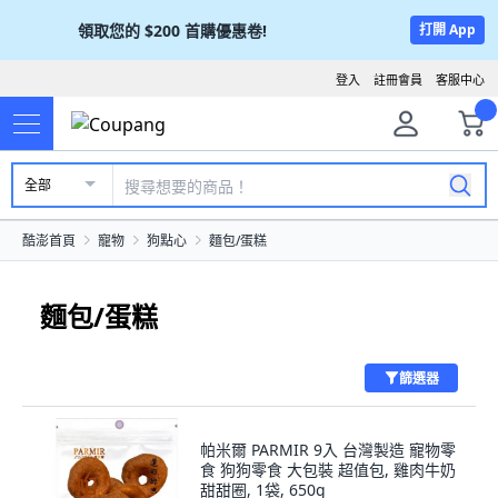
領取您的
$200
首購優惠卷!
打開 App
登入
註冊會員
客服中心
全部
酷澎首頁
寵物
狗點心
麵包/蛋糕
麵包/蛋糕
篩選器
帕米爾 PARMIR 9入 台灣製造 寵物零
食 狗狗零食 大包裝 超值包, 雞肉牛奶
甜甜圈, 1袋, 650g