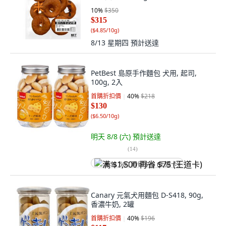
10
%
$350
$315
(
$4.85/10g
)
8/13 星期四
預計送達
PetBest 島原手作麵包 犬用, 起司,
100g, 2入
首購折扣價
40
%
$218
$130
(
$6.50/10g
)
明天 8/8 (六)
預計送達
(
14
)
满 $1,500 再省 $75 (王道卡)
Canary 元氣犬用麵包 D-S418, 90g,
香濃牛奶, 2罐
首購折扣價
40
%
$196