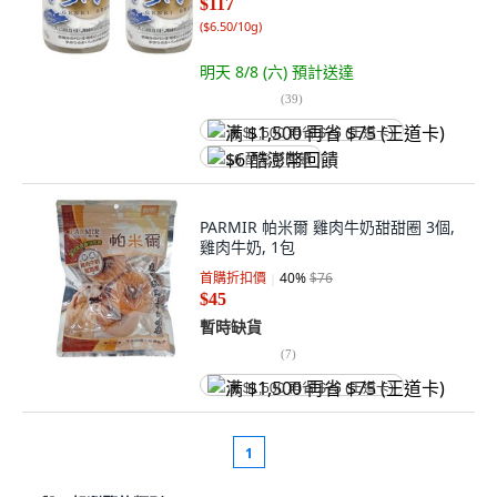
$117
(
$6.50/10g
)
明天 8/8 (六)
預計送達
(
39
)
满 $1,500 再省 $75 (王道卡)
$6 酷澎幣回饋
PARMIR 帕米爾 雞肉牛奶甜甜圈 3個,
雞肉牛奶, 1包
首購折扣價
40
%
$76
$45
暫時缺貨
(
7
)
满 $1,500 再省 $75 (王道卡)
1