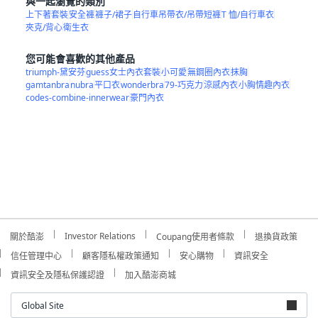
與一起瀏覽的類別
上下著套裝
安全褲
褲子/裙子
自行車吊帶衣/吊帶短褲
T 恤/自行車衣
夾克/背心
衛生衣
您可能會喜歡的其他產品
triumph-黛安芬
guess女士內衣套裝
小可愛
無鋼圈內衣
抹胸
gamtanbra
nubra
平口衣
wonderbra
79-巧克力
涼感內衣
小胸情趣內衣
codes-combine-innerwear
豪門內衣
Investor Relations
關於酷澎
Coupang使用者條款
退換貨政策
信任管理中心
顧客隱私權政策通知
安心購物
資訊安全
資訊安全及隱私保護認證
加入酷澎商城
Global Site