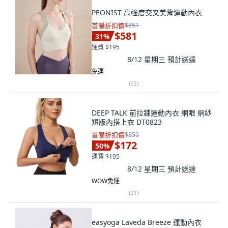
PEONIST 高強度交叉美背運動內衣
首購折扣價
$851
$581
31
%
運費 $195
8/12 星期三
預計送達
免運
(
22
)
DEEP TALK 前拉鍊運動內衣 網眼 網紗
短版內搭上衣 DT0823
首購折扣價
$350
$172
50
%
運費 $195
8/12 星期三
預計送達
WOW免運
(
21
)
easyoga Laveda Breeze 運動內衣