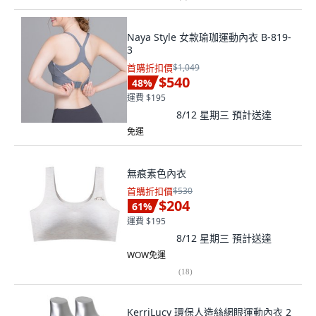
Naya Style 女款瑜珈運動內衣 B-819-
3
首購折扣價
$1,049
$540
48
%
運費 $195
8/12 星期三
預計送達
免運
無痕素色內衣
首購折扣價
$530
$204
61
%
運費 $195
8/12 星期三
預計送達
WOW免運
(
18
)
KerriLucy 環保人造絲網眼運動內衣 2