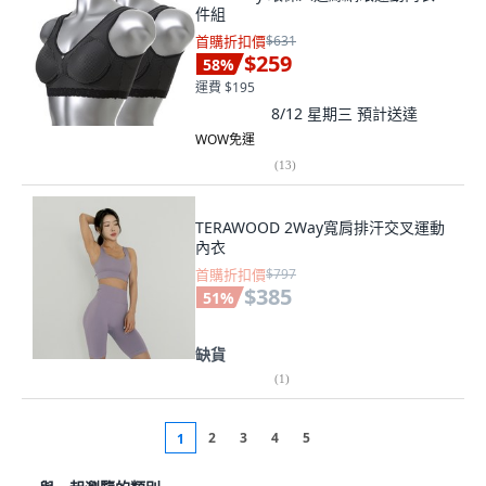
件組
首購折扣價
$631
$259
58
%
運費 $195
8/12 星期三
預計送達
WOW免運
(
13
)
TERAWOOD 2Way寬肩排汗交叉運動
內衣
首購折扣價
$797
$385
51
%
缺貨
(
1
)
2
3
4
5
1