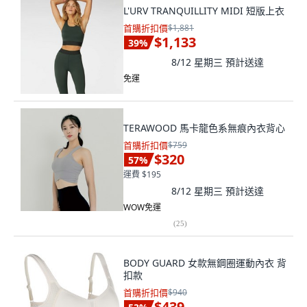
L'URV TRANQUILLITY MIDI 短版上衣
首購折扣價
$1,881
$1,133
39
%
8/12 星期三
預計送達
免運
TERAWOOD 馬卡龍色系無痕內衣背心
首購折扣價
$759
$320
57
%
運費 $195
8/12 星期三
預計送達
WOW免運
(
25
)
BODY GUARD 女款無鋼圈運動內衣 背
扣款
首購折扣價
$940
$439