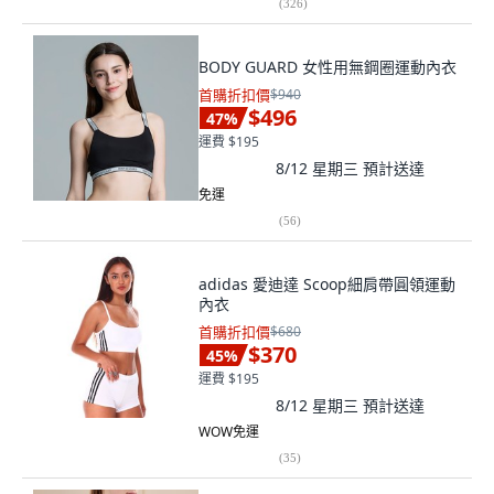
(
326
)
BODY GUARD 女性用無鋼圈運動內衣
首購折扣價
$940
$496
47
%
運費 $195
8/12 星期三
預計送達
免運
(
56
)
adidas 愛迪達 Scoop細肩帶圓領運動
內衣
首購折扣價
$680
$370
45
%
運費 $195
8/12 星期三
預計送達
WOW免運
(
35
)