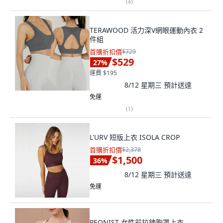
(
4
)
TERAWOOD 活力深V網眼運動內衣 2
件組
首購折扣價
$729
$529
27
%
運費 $195
8/12 星期三
預計送達
免運
(
1
)
L'URV 短版上衣 ISOLA CROP
首購折扣價
$2,378
$1,500
36
%
8/12 星期三
預計送達
免運
PEONIST 女性前拉鍊胸罩上衣