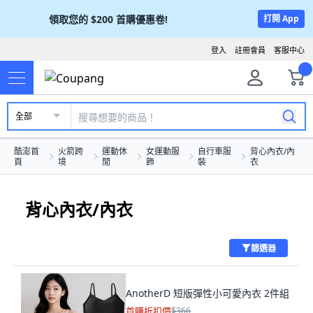
領取您的
$200
首購優惠卷!
打開 App
登入
註冊會員
客服中心
全部
酷澎首
火箭跨
運動休
女運動服
自行車服
背心內衣/內
頁
境
閒
飾
裝
衣
背心內衣/內衣
篩選器
AnotherD 短版彈性小可愛內衣 2件組
首購折扣價
$366