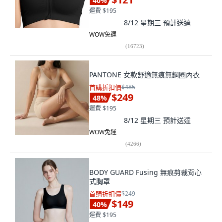
40
%
運費 $195
8/12 星期三
預計送達
WOW免運
(
16723
)
PANTONE 女款舒適無痕無鋼圈內衣
首購折扣價
$485
$249
48
%
運費 $195
8/12 星期三
預計送達
WOW免運
(
4266
)
BODY GUARD Fusing 無痕剪裁背心
式胸罩
首購折扣價
$249
$149
40
%
運費 $195