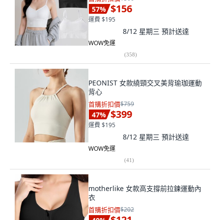
$156
57
%
運費 $195
8/12 星期三
預計送達
WOW免運
(
358
)
PEONIST 女款繞頸交叉美背瑜珈運動
背心
首購折扣價
$759
$399
47
%
運費 $195
8/12 星期三
預計送達
WOW免運
(
41
)
motherlike 女款高支撐前拉鍊運動內
衣
首購折扣價
$202
$121