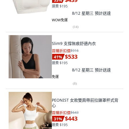
53
%
運費 $195
8/12 星期三
預計送達
WOW免運
(
14
)
Slim9 支撐無痕舒適內衣
首購折扣價
$916
$533
41
%
運費 $195
8/12 星期三
預計送達
免運
(
8
)
PEONIST 女款雙肩帶前拉鍊罩杯式背
心
首購折扣價
$643
$443
31
%
運費 $195