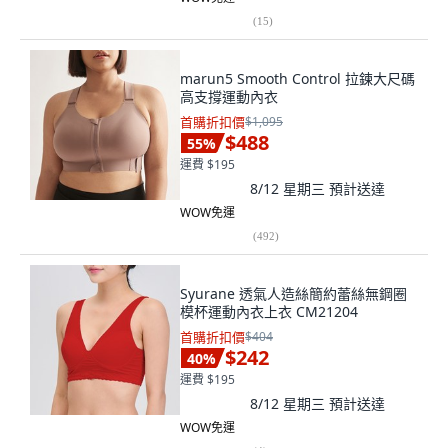
(
15
)
marun5 Smooth Control 拉鍊大尺碼
高支撐運動內衣
首購折扣價
$1,095
$488
55
%
運費 $195
8/12 星期三
預計送達
WOW免運
(
492
)
Syurane 透氣人造絲簡約蕾絲無鋼圈
模杯運動內衣上衣 CM21204
首購折扣價
$404
$242
40
%
運費 $195
8/12 星期三
預計送達
WOW免運