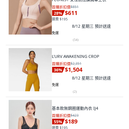
首購折扣價
$851
$611
28
%
運費 $195
8/12 星期三
預計送達
免運
(
54
)
L'URV AWAKENING CROP
首購折扣價
$2,351
$1,504
36
%
8/12 星期三
預計送達
免運
(
2
)
基本款無鋼圈運動內衣 IJ4
首購折扣價
$423
$189
55
%
運費 $195