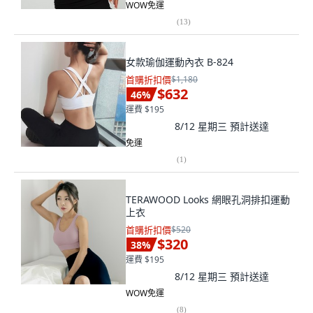
WOW免運
(
13
)
女款瑜伽運動內衣 B-824
首購折扣價
$1,180
$632
46
%
運費 $195
8/12 星期三
預計送達
免運
(
1
)
TERAWOOD Looks 網眼孔洞排扣運動
上衣
首購折扣價
$520
$320
38
%
運費 $195
8/12 星期三
預計送達
WOW免運
(
8
)