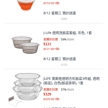
(
$153.00/1個
)
8/12 星期三
預計送達
(
280
)
J-Life 透明洗臉盆套組, 灰色, 1套
首購折扣價
59
%
$299
$121
(
$121.00/1個
)
8/12 星期三
預計送達
(
125
)
JLIFE 奧斯陸透明方形臉盆3件組, 透明
(臉盆), 白色(臉盆掛架), 1套
首購折扣價
37
%
$529
$329
(
$329.00/1個
)