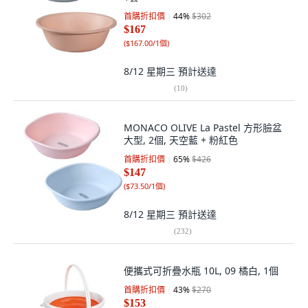
首購折扣價
44
%
$302
$167
(
$167.00/1個
)
8/12 星期三
預計送達
(
10
)
MONACO OLIVE La Pastel 方形臉盆
大型, 2個, 天空藍 + 粉紅色
首購折扣價
65
%
$426
$147
(
$73.50/1個
)
8/12 星期三
預計送達
(
232
)
便攜式可折疊水瓶 10L, 09 橘白, 1個
首購折扣價
43
%
$270
$153