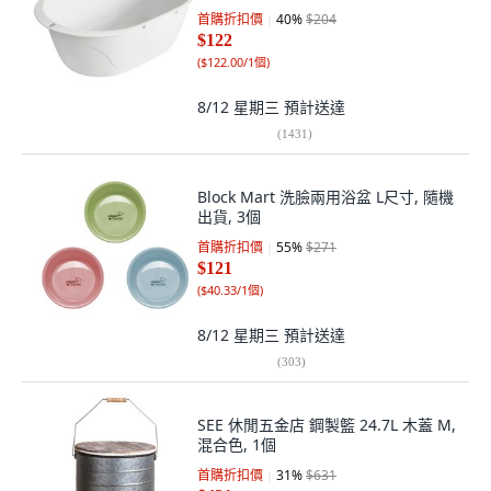
首購折扣價
40
%
$204
$122
(
$122.00/1個
)
8/12 星期三
預計送達
(
1431
)
Block Mart 洗臉兩用浴盆 L尺寸, 隨機
出貨, 3個
首購折扣價
55
%
$271
$121
(
$40.33/1個
)
8/12 星期三
預計送達
(
303
)
SEE 休閒五金店 鋼製籃 24.7L 木蓋 M,
混合色, 1個
首購折扣價
31
%
$631