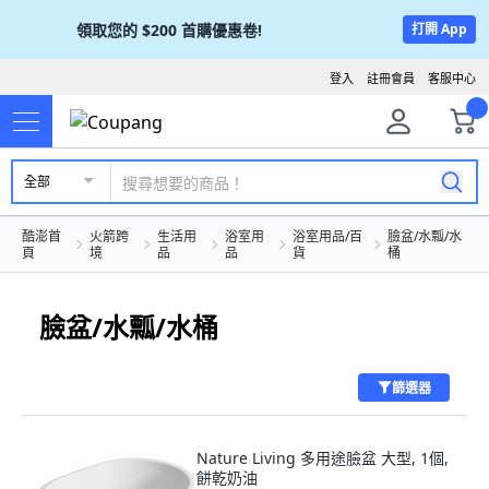
領取您的
$200
首購優惠卷!
打開 App
登入
註冊會員
客服中心
全部
酷澎首
火箭跨
生活用
浴室用
浴室用品/百
臉盆/水瓢/水
頁
境
品
品
貨
桶
臉盆/水瓢/水桶
篩選器
Nature Living 多用途臉盆 大型, 1個,
餅乾奶油