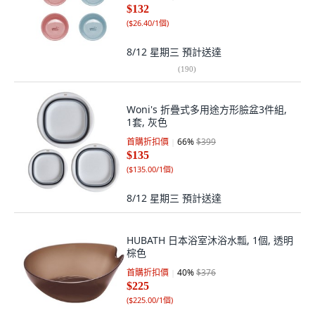
$132
(
$26.40/1個
)
8/12 星期三
預計送達
(
190
)
Woni's 折疊式多用途方形臉盆3件組,
1套, 灰色
首購折扣價
66
%
$399
$135
(
$135.00/1個
)
8/12 星期三
預計送達
HUBATH 日本浴室沐浴水瓢, 1個, 透明
棕色
首購折扣價
40
%
$376
$225
(
$225.00/1個
)