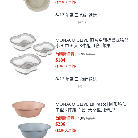
(
$218.00/1個
)
8/12 星期三
預計送達
(
475
)
MONACO OLIVE 節省空間折疊式臉盆
小 + 中 + 大 3件組, 1套, 蘋果
首購折扣價
62
%
$485
$184
(
$184.00/1個
)
8/12 星期三
預計送達
(
4
)
MONACO OLIVE La Pastel 圓形臉盆
中型 2件組, 1套, 天空藍, 粉紅色
首購折扣價
40
%
$394
$236
(
$236.00/1個
)