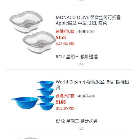
MONACO OLIVE 節省空間可折疊
Apple臉盆 中型, 2個, 灰色
首購折扣價
40
%
$261
$156
(
$78.00/1個
)
8/12 星期三
預計送達
(
1
)
World Clean 小號洗米盆, 5個, 隨機出
貨
首購折扣價
40
%
$278
$166
(
$33.20/1個
)
8/12 星期三
預計送達
(
25
)