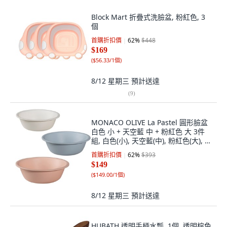
Block Mart 折疊式洗臉盆, 粉紅色, 3
個
首購折扣價
62
%
$448
$169
(
$56.33/1個
)
8/12 星期三
預計送達
(
9
)
MONACO OLIVE La Pastel 圓形臉盆
白色 小 + 天空藍 中 + 粉紅色 大 3件
組, 白色(小), 天空藍(中), 粉紅色(大), 1
套
首購折扣價
62
%
$393
$149
(
$149.00/1個
)
8/12 星期三
預計送達
HUBATH 透明手柄水瓢, 1個, 透明棕色