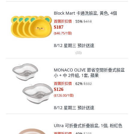
Block Mart 卡通洗臉盆, 黃色, 4個
首購折扣價
55
%
$418
$187
(
$46.75/1個
)
8/12 星期三
預計送達
(
33
)
MONACO OLIVE 節省空間折疊式臉盆
小 + 中 2件組, 1套, 蘋果
首購折扣價
62
%
$332
$126
(
$126.00/1個
)
8/12 星期三
預計送達
Ultra 可折疊式折疊臉盆, 1個, 粉紅色
首購折扣價
40
%
$235