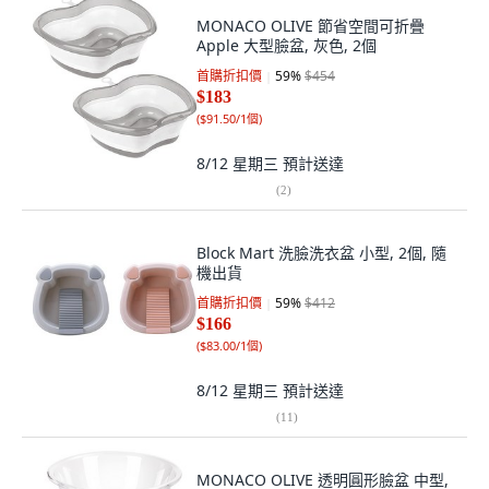
MONACO OLIVE 節省空間可折疊
Apple 大型臉盆, 灰色, 2個
首購折扣價
59
%
$454
$183
(
$91.50/1個
)
8/12 星期三
預計送達
(
2
)
Block Mart 洗臉洗衣盆 小型, 2個, 隨
機出貨
首購折扣價
59
%
$412
$166
(
$83.00/1個
)
8/12 星期三
預計送達
(
11
)
MONACO OLIVE 透明圓形臉盆 中型,