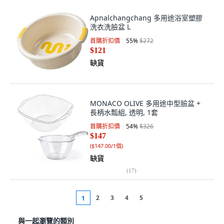
Apnalchangchang 多用途浴室塑膠
洗衣洗臉盆 L
首購折扣價
55
%
$272
$121
缺貨
MONACO OLIVE 多用途中型臉盆 +
長柄水瓢組, 透明, 1套
首購折扣價
54
%
$326
$147
(
$147.00/1個
)
缺貨
(
17
)
2
3
4
5
1
與一起瀏覽的類別