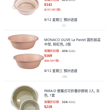
$141
(
$141.00/1個
)
8/12 星期三
預計送達
(
7
)
MONACO OLIVE La Pastel 圓形臉盆
中型, 粉紅色, 2個
首購折扣價
40
%
$282
$169
(
$84.50/1個
)
8/12 星期三
預計送達
(
39
)
PARA:D 便攜式可折疊矽膠碗 2入, 灰
色, 1套
首購折扣價
56
%
$502
$218