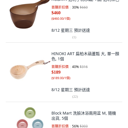
首購折扣價
30
%
$660
$460
(
$460.00/1個
)
8/12 星期三
預計送達
(
1
)
HINOKI ART 扁柏木葫蘆瓢 大, 單一顏
色, 1個
首購折扣價
40
%
$316
$189
(
$189.00/1個
)
8/12 星期三
預計送達
(
22
)
Block Mart 洗臉沐浴兩用盆 M, 隨機
出貨, 5個
首購折扣價
56
%
$303