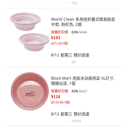
(
51
)
World Clean 多用途折疊式簡易臉盆
中型, 粉紅色, 2個
首購折扣價
60
%
$360
$143
(
$71.50/1個
)
8/12 星期三
預計送達
(
8
)
Block Mart 洗臉沐浴兩用盆 XL尺寸,
隨機出貨, 1個
首購折扣價
40
%
$207
$124
(
$124.00/1個
)
8/12 星期三
預計送達
(
1611
)