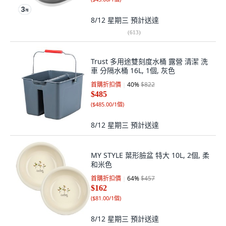
8/12 星期三
預計送達
(
613
)
Trust 多用途雙刻度水桶 露營 清潔 洗
車 分隔水桶 16L, 1個, 灰色
首購折扣價
40
%
$822
$485
(
$485.00/1個
)
8/12 星期三
預計送達
MY STYLE 葉形臉盆 特大 10L, 2個, 柔
和米色
首購折扣價
64
%
$457
$162
(
$81.00/1個
)
8/12 星期三
預計送達