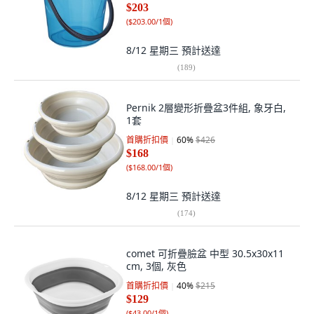
$203
(
$203.00/1個
)
8/12 星期三
預計送達
(
189
)
Pernik 2層變形折疊盆3件組, 象牙白,
1套
首購折扣價
60
%
$426
$168
(
$168.00/1個
)
8/12 星期三
預計送達
(
174
)
comet 可折疊臉盆 中型 30.5x30x11
cm, 3個, 灰色
首購折扣價
40
%
$215
$129
(
$43.00/1個
)