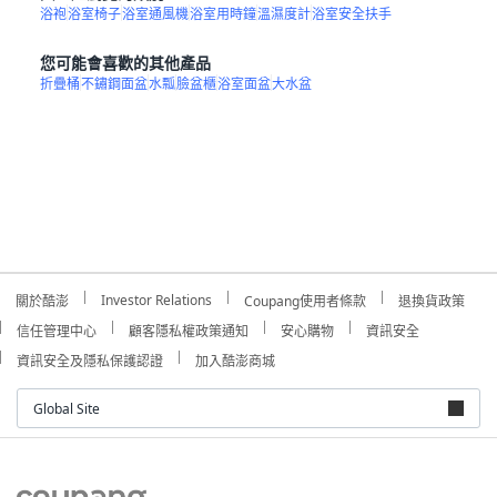
浴袍
浴室椅子
浴室通風機
浴室用時鐘
溫濕度計
浴室安全扶手
您可能會喜歡的其他產品
折疊桶
不鏽鋼面盆
水瓢
臉盆櫃
浴室面盆
大水盆
Investor Relations
關於酷澎
Coupang使用者條款
退換貨政策
信任管理中心
顧客隱私權政策通知
安心購物
資訊安全
資訊安全及隱私保護認證
加入酷澎商城
Global Site