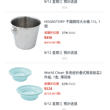
8/12 星期三
預計送達
(
12
)
HOGASTORY 不鏽鋼特大水桶 11L, 1
個
首購折扣價
37
%
$665
$416
(
$416.00/1個
)
8/12 星期三
預計送達
(
37
)
World Clean 多用途折疊式簡易臉盆2
件組, 1套, 薄荷綠
首購折扣價
62
%
$329
$124
(
$124.00/1個
)
8/12 星期三
預計送達
(
3
)