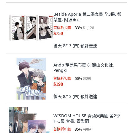
Beside Aporia 第二季套書 全3冊, 智
慧屋, 阿波里亞
首購折扣價
33
%
$1,128
$750
後天 8/13 (四)
預計送達
Andb 瑪麗馬布靈 8, 鶴山文化社,
Pengki
首購折扣價
50
%
$399
$198
後天 8/13 (四)
預計送達
WISDOM HOUSE 青蘋果樂園 第2季
1~3集 套書, 青樂園
首購折扣價
35
%
$987