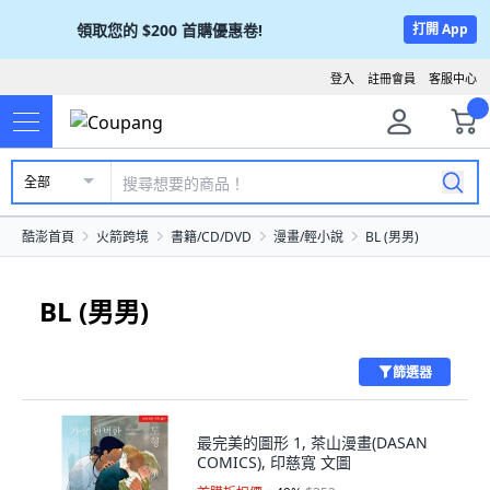
領取您的
$200
首購優惠卷!
打開 App
登入
註冊會員
客服中心
全部
酷澎首頁
火箭跨境
書籍/CD/DVD
漫畫/輕小說
BL (男男)
BL (男男)
篩選器
最完美的圖形 1, 茶山漫畫(DASAN
COMICS), 印慈寬 文圖