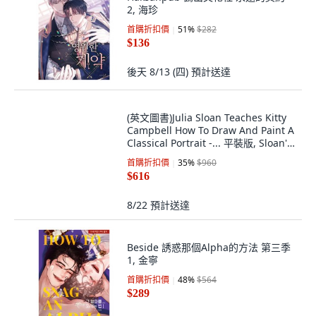
Haksanpub 鶴山文化社 永遠的契約
2, 海珍
首購折扣價
51
%
$282
$136
後天 8/13 (四)
預計送達
(英文圖書)Julia Sloan Teaches Kitty
Campbell How To Draw And Paint A
Classical Portrait -... 平裝版, Sloan's
Book Press Inc., 英文
首購折扣價
35
%
$960
$616
8/22
預計送達
Beside 誘惑那個Alpha的方法 第三季
1, 金寧