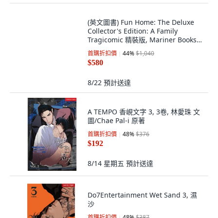
後天 8/13 (四)
預計送達
(英文圖書) Fun Home: The Deluxe
Collector's Edition: A Family
Tragicomic 精裝版, Mariner Books,
英文
首購折扣價
44
%
$1,040
$580
8/22
預計送達
A TEMPO 香峴文字 3, 3卷, 林愛珠 文
圖/Chae Pal-i 原著
首購折扣價
48
%
$376
$192
8/14 星期五
預計送達