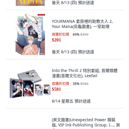
首購折扣價
48
%
$564
$289
後天 8/13 (四)
預計送達
YOURMANA 套房裡的助教大人 2,
Your Mana(烏龜圖書), 一室助理
首購折扣價
49
%
$399
$201
後天 8/13 (四)
預計送達
Into the Thrill 2 特別套組, 首爾媒體
漫畫(首爾文化社), Leefail
首購折扣價
38
%
$940
$581
8/14 星期五
預計送達