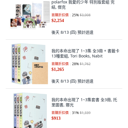
polarfox 我愛的少年 特別版套組 完
結, 傑克
首購折扣價
25
%
$3,008
$2,254
後天 8/13 (四)
預計送達
我的本命出現了 1~3集 全3冊 + 書籤卡
13種套組, Tori Books, Nabit
首購折扣價
28
%
$1,762
$1,265
後天 8/13 (四)
預計送達
我的本命出現了 1~3集套書 全3冊, 托
里圖書, 娜光
首購折扣價
31
%
$1,339
$913