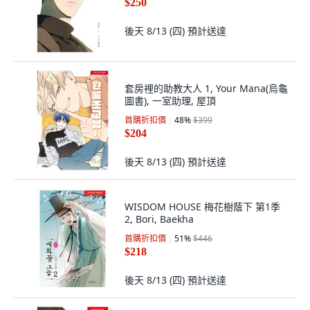
首購折扣價
49
%
$493
$250
後天 8/13 (四)
預計送達
套房裡的助教大人 1, Your Mana(烏龜
圖書), 一室助理, 屋頂
首購折扣價
48
%
$399
$204
後天 8/13 (四)
預計送達
WISDOM HOUSE 梅花樹蔭下 第1季
2, Bori, Baekha
首購折扣價
51
%
$446
$218
後天 8/13 (四)
預計送達