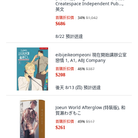
(英文圖書)Neighbor: comic 平裝版,
Createspace Independent Pub...,
英文
首購折扣價
34
%
$1,042
$686
8/22
預計送達
eibijeikeompeoni 現在開始講辦公室
戀情 1, A1, ABJ Company
首購折扣價
46
%
$387
$208
後天 8/13 (四)
預計送達
Joeun World Afterglow (特裝版), 和
賀瀨わぎもこ
首購折扣價
49
%
$517
$261