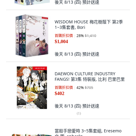
後天 8/13 (四)
預計送達
WISDOM HOUSE 梅花樹蔭下 第2季
1~3集套書, Bori
首購折扣價
28
%
$1,410
$1,004
後天 8/13 (四)
預計送達
DAEWON CULTURE INDUSTRY
FANGS! 第3集 特裝版, 比利 巴里巴里
首購折扣價
42
%
$705
$402
後天 8/13 (四)
預計送達
(
1
)
當殺手戀愛時 3~5集套組, Eresemo