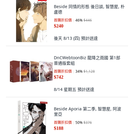
Beside 同情的形態 後日談, 智慧屋, 朴
盧德
首購折扣價
46
%
$446
$240
後天 8/13 (四)
預計送達
DnCWebtoonBiz 龍降之雨國 第1部
普通版套組
首購折扣價
34
%
$1,128
$742
8/14 星期五
預計送達
Beside Aporia 第二季, 智慧屋, 阿波
里亞
首購折扣價
50
%
$376