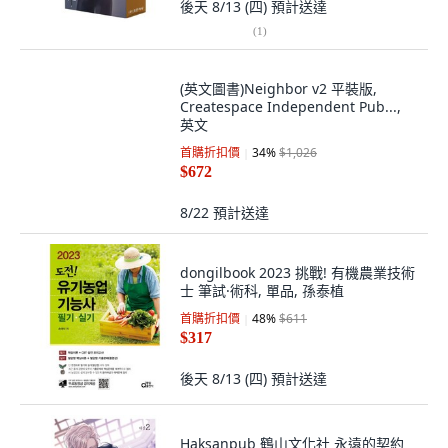
後天 8/13 (四)
預計送達
(
1
)
(英文圖書)Neighbor v2 平裝版,
Createspace Independent Pub...,
英文
首購折扣價
34
%
$1,026
$672
8/22
預計送達
dongilbook 2023 挑戰! 有機農業技術
士 筆試·術科, 單品, 孫泰植
首購折扣價
48
%
$611
$317
後天 8/13 (四)
預計送達