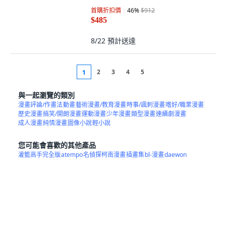
(英文圖書) My Sunburned Summer
平裝版, Trailblazer Press LLC, 英文
首購折扣價
46
%
$912
$485
8/22
預計送達
2
3
4
5
1
與一起瀏覽的類別
漫畫評論/作畫法
動畫
藝術漫畫/教育漫畫
時事/諷刺漫畫
嗜好/職業漫畫
歷史漫畫
搞笑/開朗漫畫
運動漫畫
少年漫畫
類型漫畫
連續劇漫畫
成人漫畫
純情漫畫
圖像小說
輕小說
您可能會喜歡的其他產品
灌籃高手完全版
atempo
名偵探柯南漫畫
插畫集
bl-漫畫
daewon