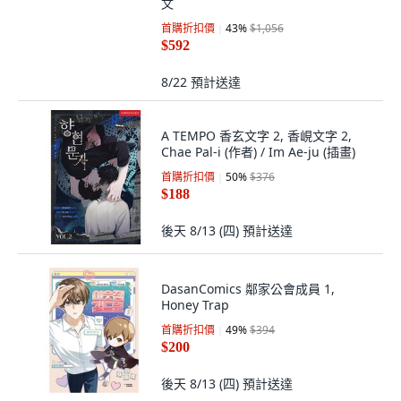
(英文圖書)Unexpected Power 精裝
版, VIP Ink Publishing Group, I..., 英
文
首購折扣價
43
%
$1,056
$592
8/22
預計送達
A TEMPO 香玄文字 2, 香峴文字 2,
Chae Pal-i (作者) / Im Ae-ju (插畫)
首購折扣價
50
%
$376
$188
後天 8/13 (四)
預計送達
DasanComics 鄰家公會成員 1,
Honey Trap
首購折扣價
49
%
$394
$200