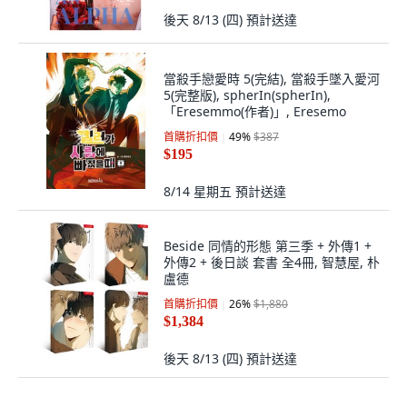
後天 8/13 (四)
預計送達
當殺手戀愛時 5(完結), 當殺手墜入愛河
5(完整版), spherIn(spherIn),
「Eresemmo(作者)」, Eresemo
首購折扣價
49
%
$387
$195
8/14 星期五
預計送達
Beside 同情的形態 第三季 + 外傳1 +
外傳2 + 後日談 套書 全4冊, 智慧屋, 朴
盧德
首購折扣價
26
%
$1,880
$1,384
後天 8/13 (四)
預計送達