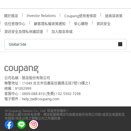
Investor Relations
關於酷澎
Coupang使用者條款
退換貨政策
信任管理中心
顧客隱私權政策通知
安心購物
資訊安全
資訊安全及隱私保護認證
加入酷澎商城
Global Site
公司名稱：酷澎股份有限公司
聯繫地址：11049 台北市信義區信義路五段7號13樓之1
統編：91002999
客服中心：0809-088-810 (免費) / 02-5592-7298
電子郵件：help_tw@coupang.com
©Coupang Taiwan Co., Ltd. 保留所有權利。
本網站上顯示的所有商標、標誌和服務標誌均為酷澎股份有限公司和/或其在美國和其
他國家/地區註冊之關聯公司之所屬財產。