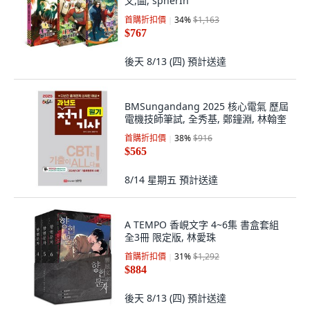
文,圖, spherIn
首購折扣價
34
%
$1,163
$767
後天 8/13 (四)
預計送達
BMSungandang 2025 核心電氣 歷屆
電機技師筆試, 全秀基, 鄭鐘淵, 林翰奎
首購折扣價
38
%
$916
$565
8/14 星期五
預計送達
A TEMPO 香峴文字 4~6集 書盒套組
全3冊 限定版, 林愛珠
首購折扣價
31
%
$1,292
$884
後天 8/13 (四)
預計送達