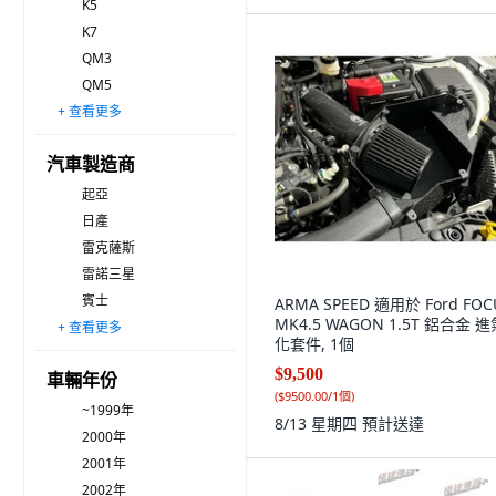
K5
K7
QM3
QM5
+ 查看更多
QM6
SM5
SM6
i30
星光
聖達菲
靈魂
狂歡
3系列
5系列
7系列
X系列
E級
一系列
Q系列
塞爾托斯
卡馬羅
科納
奧蘭多
SM7
汽車製造商
起亞
日產
雷克薩斯
雷諾三星
賓士
ARMA SPEED 適用於 Ford FOC
MK4.5 WAGON 1.5T 鋁合金 
+ 查看更多
沃爾沃
雪佛蘭
雪鐵龍
雙龍
奧迪
捷豹
豐田
福特
現代
本田
寶馬
化套件, 1個
$9,500
車輛年份
(
$9500.00/1個
)
~1999年
8/13 星期四
預計送達
2000年
2001年
2002年