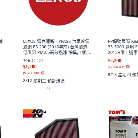
濾
LEXUS 雷克薩斯 HYPASS 汽車冷氣
PP保勁國際 K
濾網 ES 200 (2018年前) 台灣製造
33-5000 適用 
低風阻 PM2.5高效過濾 除臭, 1個,
2015-(限上述車
ES 200(~2018 )
$2,200
39
%
$2,123
$1,280
(
$2200.00/1個
)
(
$1280.00/1個
)
8/13 星期四
預
8/12 星期三
預計送達
(
1
)