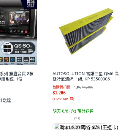
0 系列 旗艦音質 8核
AUTOSOLUTION 雷諾三星 QM6 高
航系統, 1個
級冷氣濾網, 1組, KP 53500006
首購折扣價
13
%
$1,486
$1,286
(
$1286.00/1個
)
計送達
明天 8/8 (六)
預計送達
(
93
)
满 $1,500 再省 $75 (王道卡)