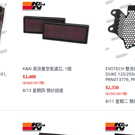
A
K&N 高流量空氣濾芯, 1個
EVOTECH 整
-01,
DUKE 125/250/
$3,400
PRN013779, P
(
$3400.00/1個
)
$2,350
8/13 星期四
預計送達
(
$2350.00/1個
)
8/11 星期二
預