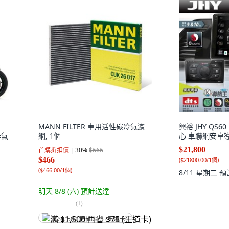
MANN FILTER 車用活性碳冷氣濾
興裕 JHY QS6
排氣
網, 1個
心 車聯網安卓導
$21,800
首購折扣價
30
%
$666
$466
(
$21800.00/1個
)
(
$466.00/1個
)
8/11 星期二
預
明天 8/8 (六)
預計送達
(
1
)
满 $1,500 再省 $75 (王道卡)