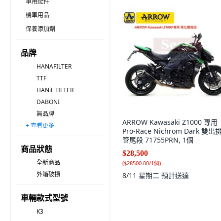
車用配件
機車用品
保養添加劑
品牌
HANAFILTER
TTF
HANiL FILTER
DABONI
無品牌
ARROW Kawasaki Z1000 專用
+ 查看更多
Bullsone 勁牛王
HYUNDAI MOBIS 現代摩比斯
Filter for you
AUTOSOLUTION
無塵氏
VENDICT
PUREBURG 淨博
DAEHAN
BOSCH 博世
MICHELIN 米其林
3M Filtrete 淨呼吸
ACDelco
MANN FILTER
dolbi way
LUFTT
Pro-Race Nichrom Dark 雙出
管尾段 71755PRN, 1個
商品狀態
$28,500
全新商品
(
$28500.00/1個
)
外箱破損
8/11 星期二
預計送達
車輛款式型號
K3