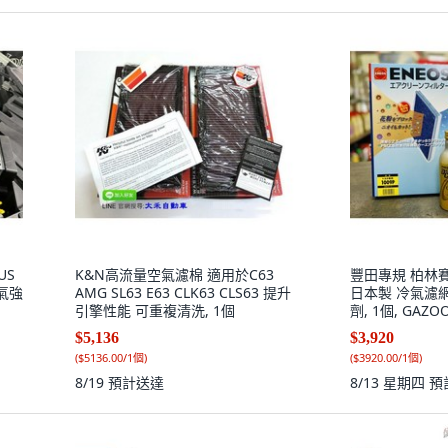
US
K&N高流量空氣濾棉 適用於C63
豐田專規 柏林賽道
進氣強
AMG SL63 E63 CLK63 CLS63 提升
日本製 冷氣濾網
引擎性能 可重複清洗, 1個
劑, 1個, GAZO
組
$5,136
$3,920
(
$5136.00/1個
)
(
$3920.00/1個
)
8/19
預計送達
8/13 星期四
預