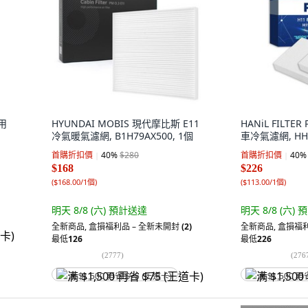
用
HYUNDAI MOBIS 現代摩比斯 E11
HANiL FILTER
冷氣暖氣濾網, B1H79AX500, 1個
車冷氣濾網, HH1
首購折扣價
40
%
$280
首購折扣價
40
%
$168
$226
(
$168.00/1個
)
(
$113.00/1個
)
明天 8/8 (六)
預計送達
明天 8/8 (六)
預
全新商品
,
盒損福利品 – 全新未開封
(2)
全新商品
,
盒損福利
最低
126
最低
226
(
2777
)
(
276
满 $1,500 再省 $75 (王道卡)
满 $1,500 再