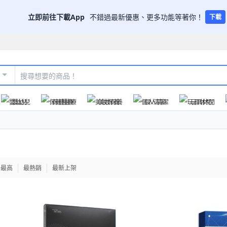
立即前往下載App
不錯過最新優惠、更多功能等著你！
下載
嬰幼兒
保健醫療
美妝保養
個人清潔
玩具休閒
格最高
最熱銷
最新上架