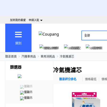
加到我的最愛
申請入駐
全部
類別
爸氣父親節
火箭速配
火箭跨境
酷澎首頁
汽機車用品
車用消耗品
冷氣機濾芯
篩選器
冷氣機濾芯
酷澎評分排名
價格最低
價
僅顯示
僅顯示
僅顯示