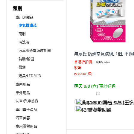
類別
車用消耗品
冷氣機濾芯
雨刷
清洗液
汽車應急電源啟動器
無塵氏 防螨空氣濾網, 1個, 不適
輪胎/輪圈
首購折扣價
40
%
$61
雪鏈
$36
(
$36.00/1個
)
燈具/LED/HID
車內用品
明天 8/8 (六)
預計送達
車外用品
(
1
)
洗車/汽車美容
满 $1,500 再省 $75 (王道卡)
車用電子產品
$2 酷澎幣回饋
汽車美容
車用露營用品