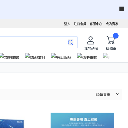
登入
註冊會員
客服中心
成為賣家
我的酷澎
購物車
文具圖書
食品飲料
生活用品
女性服飾
運動戶外
60
每頁筆