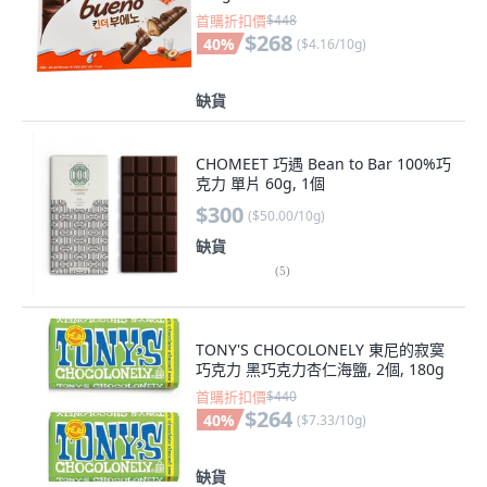
首購折扣價
$448
$268
40
%
(
$4.16/10g
)
缺貨
CHOMEET 巧遇 Bean to Bar 100%巧
克力 單片 60g, 1個
$300
(
$50.00/10g
)
缺貨
(
5
)
TONY'S CHOCOLONELY 東尼的寂寞
巧克力 黑巧克力杏仁海鹽, 2個, 180g
首購折扣價
$440
$264
40
%
(
$7.33/10g
)
缺貨