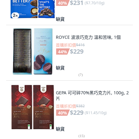
$231
40
%
(
$7.70/10g
)
缺貨
ROYCE 波浪巧克力 溫和苦味, 1個
首購折扣價
$416
$229
44
%
缺貨
(
7
)
GEPA 可可碎70%黑巧克力片, 100g, 2
片
首購折扣價
$382
$229
40
%
(
$11.45/10g
)
缺貨
(
15
)