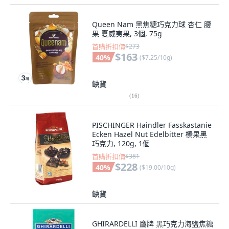
Queen Nam 黑焦糖巧克力球 杏仁 腰
果 夏威夷果, 3個, 75g
首購折扣價
$273
$163
40
%
(
$7.25/10g
)
缺貨
(
16
)
PISCHINGER Haindler Fasskastanie
Ecken Hazel Nut Edelbitter 榛果黑
巧克力, 120g, 1個
首購折扣價
$381
$228
40
%
(
$19.00/10g
)
缺貨
GHIRARDELLI 鷹牌 黑巧克力海鹽焦糖