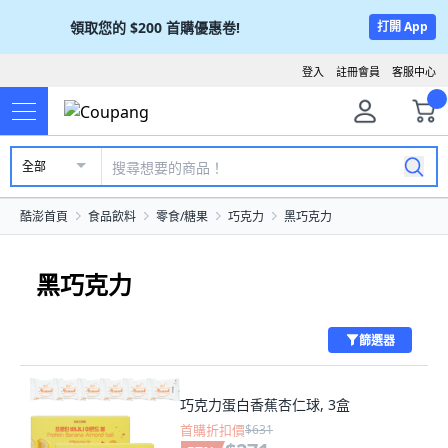
領取您的
$200
首購優惠卷!
打開 App
登入
註冊會員
客服中心
全部
酷澎首頁
食品飲料
零食/糖果
巧克力
黑巧克力
黑巧克力
篩選器
巧克力蛋白香蕉杏仁球, 3盒
首購折扣價
$631