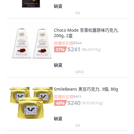
缺貨
(
1
)
Choco Mode 至尊松露原味巧克力,
200g, 2盒
首購折扣價
$564
$241
57
%
(
$6.03/10g
)
缺貨
(
251
)
SmileBeans 黑豆巧克力, 3個, 80g
首購折扣價
$471
$240
49
%
(
$10.00/10g
)
缺貨
(
1
)