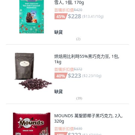
雪人, 1個, 170g
首購折扣價
$420
$228
45
%
(
$13.41/10g
)
缺貨
(
2
)
烘焙用比利時55%黑巧克力豆, 1包,
1kg
首購折扣價
$372
$223
40
%
(
$2.23/10g
)
缺貨
(
39
)
MOUNDS 萬聖節椰子黑巧克力, 2入,
320g
首購折扣價
$430
$222