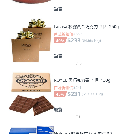
缺貨
Lacasa 松露黃金巧克力, 2個, 250g
首購折扣價
$389
$233
40
%
(
$4.66/10g
)
缺貨
(
30
)
ROYCE 黑巧克力磚, 1個, 130g
首購折扣價
$421
$231
45
%
(
$17.77/10g
)
缺貨
(
4
)
Nuldam 堅果巧克力球 杏仁 5入,