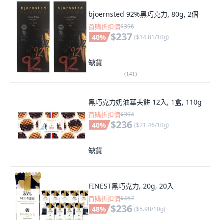
bjoernsted 92%黑巧克力, 80g, 2個
首購折扣價
$396
$237
40
%
(
$14.81/10g
)
缺貨
(
141
)
黑巧克力奶油華夫餅 12入, 1盒, 110g
首購折扣價
$394
$236
40
%
(
$21.46/10g
)
缺貨
FINEST黑巧克力, 20g, 20入
首購折扣價
$457
$236
48
%
(
$5.90/10g
)