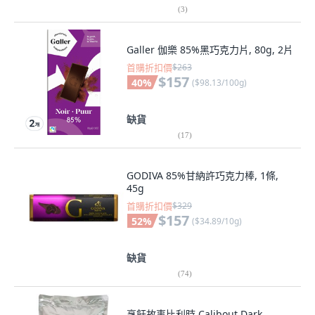
(
3
)
Galler 伽樂 85%黑巧克力片, 80g, 2片
首購折扣價
$263
$157
40
%
(
$98.13/100g
)
缺貨
(
17
)
GODIVA 85%甘納許巧克力棒, 1條,
45g
首購折扣價
$329
$157
52
%
(
$34.89/10g
)
缺貨
(
74
)
烹飪故事比利時 Calibout Dark