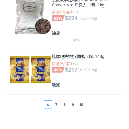
Couverture 巧克力, 1包, 1kg
首購折扣價
$591
$224
62
%
(
$2.24/10g
)
缺貨
(
650
)
迷你吧快樂奶油味, 2個, 143g
首購折扣價
$362
$217
40
%
(
$7.59/10g
)
缺貨
7
8
9
10
6