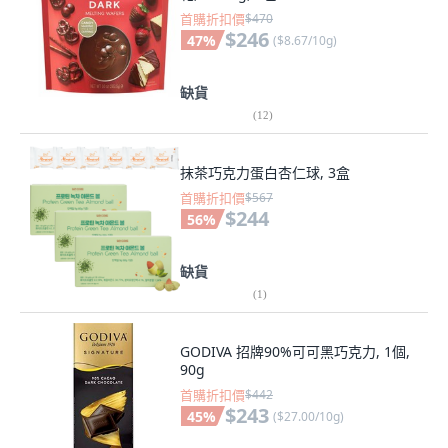
首購折扣價
$470
$246
47
%
(
$8.67/10g
)
缺貨
(
12
)
抹茶巧克力蛋白杏仁球, 3盒
首購折扣價
$567
$244
56
%
缺貨
(
1
)
GODIVA 招牌90%可可黑巧克力, 1個,
90g
首購折扣價
$442
$243
45
%
(
$27.00/10g
)