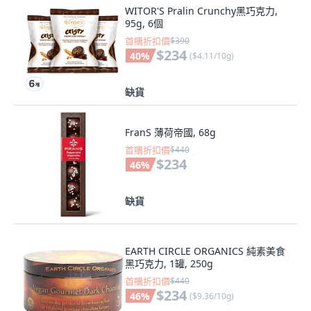
WITOR'S Pralin Crunchy黑巧克力,
95g, 6個
首購折扣價
$390
$234
40
%
(
$4.11/10g
)
缺貨
FranS 薄荷帝國, 68g
首購折扣價
$440
$234
46
%
缺貨
EARTH CIRCLE ORGANICS 純素美食
黑巧克力, 1罐, 250g
首購折扣價
$440
$234
46
%
(
$9.36/10g
)