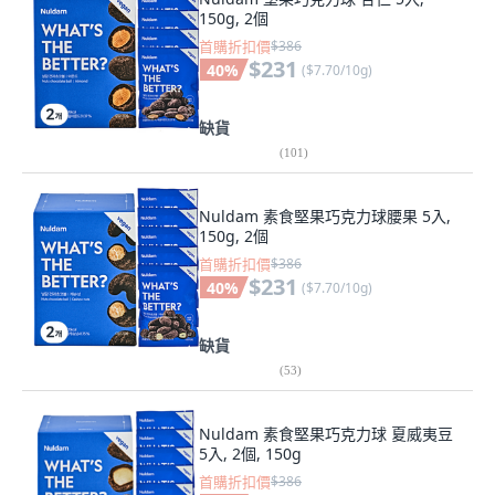
150g, 2個
首購折扣價
$386
$231
40
%
(
$7.70/10g
)
缺貨
(
101
)
Nuldam 素食堅果巧克力球腰果 5入,
150g, 2個
首購折扣價
$386
$231
40
%
(
$7.70/10g
)
缺貨
(
53
)
Nuldam 素食堅果巧克力球 夏威夷豆
5入, 2個, 150g
首購折扣價
$386