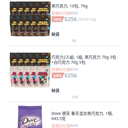
黑巧克力, 10包, 70g
首購折扣價
$595
$256
56
%
(
$3.66/10g
)
缺貨
(
8
)
巧克力2入組, 1組, 黑巧克力 70g 5包
+白巧克力 70g 5包
首購折扣價
$724
$256
64
%
缺貨
(
10
)
Dove 德芙 春天混合黑巧克力, 1個,
643.5克
首購折扣價
$470