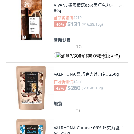
ViVANI 德國精選85%黑巧克力片, 1片,
80g
首購折扣價
$219
$131
40
%
(
$16.38/10g
)
暫時缺貨
(
17
)
满 $1,500 再省 $75 (王道卡)
VALRHONA 黑巧克力片, 1包, 250g
首購折扣價
$457
$260
43
%
(
$10.40/10g
)
缺貨
(
4
)
VALRHONA Caraive 66% 巧克力袋, 1
包, 250g