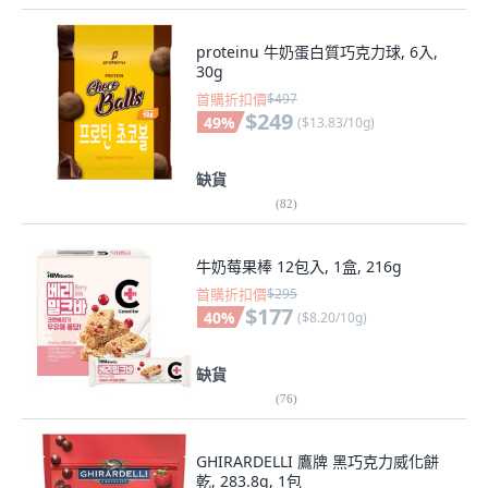
proteinu 牛奶蛋白質巧克力球, 6入,
30g
首購折扣價
$497
$249
49
%
(
$13.83/10g
)
缺貨
(
82
)
牛奶莓果棒 12包入, 1盒, 216g
首購折扣價
$295
$177
40
%
(
$8.20/10g
)
缺貨
(
76
)
GHIRARDELLI 鷹牌 黑巧克力威化餅
乾, 283.8g, 1包