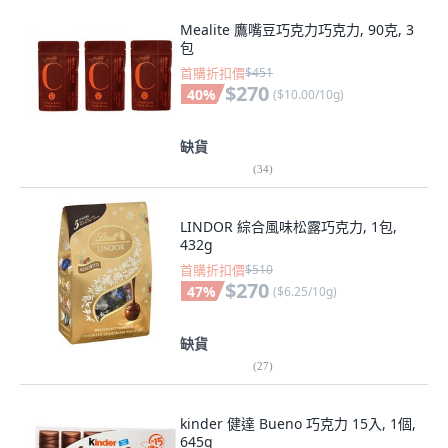
Mealite 鷹嘴豆巧克力巧克力, 90克, 3
包
首購折扣價
$451
$270
40
%
(
$10.00/10g
)
缺貨
(
34
)
LINDOR 綜合風味松露巧克力, 1包,
432g
首購折扣價
$510
$270
47
%
(
$6.25/10g
)
缺貨
(
27
)
kinder 健達 Bueno 巧克力 15入, 1個,
645g