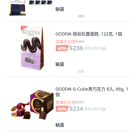
缺貨
(
88
)
GODIVA 熔岩松露蛋糕, 122克, 1個
首購折扣價
$394
$236
40
%
(
$19.35/10g
)
缺貨
(
15
)
GODIVA G-Cube黑巧克力 8入, 66g, 1
個
首購折扣價
$391
$234
40
%
(
$35.46/10g
)
缺貨