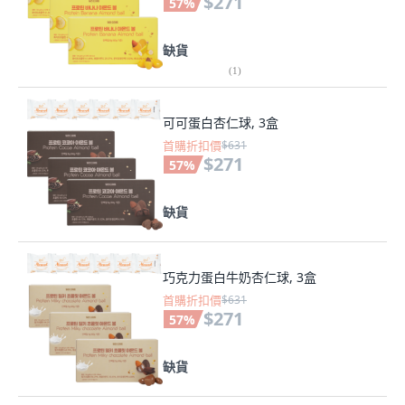
$271
57
%
缺貨
(
1
)
可可蛋白杏仁球, 3盒
首購折扣價
$631
$271
57
%
缺貨
巧克力蛋白牛奶杏仁球, 3盒
首購折扣價
$631
$271
57
%
缺貨