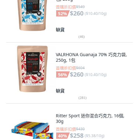
首購折扣價
$549
$260
52
%
(
$10.40/10g
)
缺貨
(
46
)
VALRHONA Guanaja 70% 巧克力袋,
250g, 1包
首購折扣價
$604
$260
56
%
(
$10.40/10g
)
缺貨
(
281
)
Ritter Sport 迷你混合巧克力, 16個,
30g
首購折扣價
$430
$258
40
%
(
$5.38/10g
)