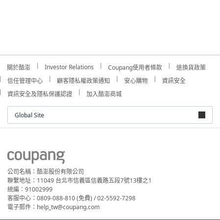
Investor Relations
關於酷澎
Coupang使用者條款
退換貨政策
信任管理中心
顧客隱私權政策通知
安心購物
資訊安全
資訊安全及隱私保護認證
加入酷澎商城
Global Site
公司名稱：酷澎股份有限公司
聯繫地址：11049 台北市信義區信義路五段7號13樓之1
統編：91002999
客服中心：0809-088-810 (免費) / 02-5592-7298
電子郵件：help_tw@coupang.com