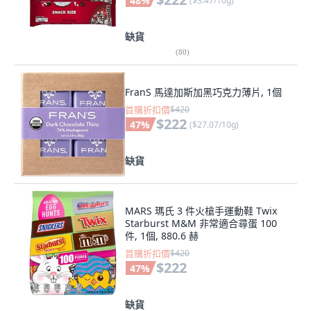
48
%
(
$3.47/10g
)
缺貨
(
80
)
FranS 馬達加斯加黑巧克力薄片, 1個
首購折扣價
$420
$222
47
%
(
$27.07/10g
)
缺貨
MARS 瑪氏 3 件火槍手運動鞋 Twix
Starburst M&M 非常適合尋蛋 100
件, 1個, 880.6 赫
首購折扣價
$420
$222
47
%
缺貨