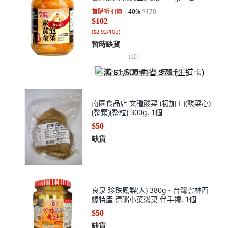
首購折扣價
40
%
$170
$102
(
$2.92/10g
)
暫時缺貨
(
10
)
满 $1,500 再省 $75 (王道卡)
南園食品店 文種酸菜 (初加工)(酸菜心)
(整顆)(整粒) 300g, 1個
$50
缺貨
良泉 珍珠鳳梨(大) 380g - 台灣雲林西
螺特產 清粥小菜醬菜 伴手禮, 1個
$50
缺貨