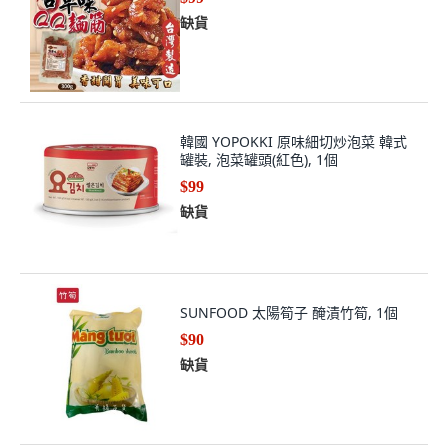
缺貨
韓國 YOPOKKI 原味細切炒泡菜 韓式
罐裝, 泡菜罐頭(紅色), 1個
$99
缺貨
SUNFOOD 太陽筍子 醃漬竹筍, 1個
$90
缺貨