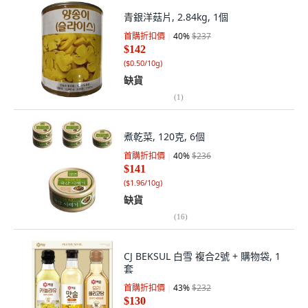
青銀洋菇片, 2.84kg, 1個
首購折扣價
40
%
$237
$142
(
$0.50/10g
)
缺貨
(
1
)
煮乾菜, 120克, 6個
首購折扣價
40
%
$236
$141
(
$1.96/10g
)
缺貨
(
16
)
CJ BEKSUL 白雪 複合2號 + 購物袋, 1
套
首購折扣價
43
%
$232
$130