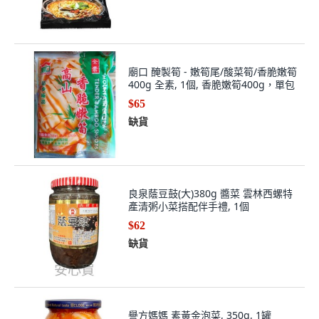
廟口 醃製筍 - 嫩筍尾/酸菜筍/香脆嫩筍
400g 全素, 1個, 香脆嫩筍400g，單包
$65
缺貨
良泉蔭豆鼓(大)380g 醬菜 雲林西螺特
產清粥小菜搭配伴手禮, 1個
$62
缺貨
譽方媽媽 素黃金泡菜, 350g, 1罐