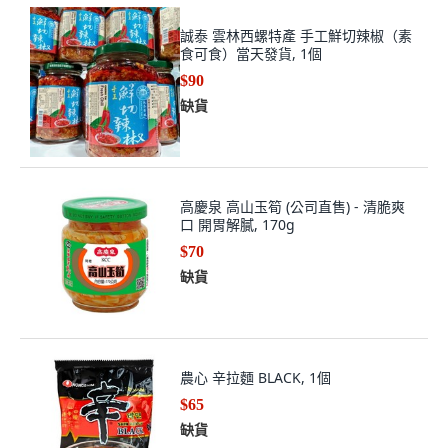
誠泰 雲林西螺特產 手工鮮切辣椒（素
食可食）當天發貨, 1個
$90
缺貨
高慶泉 高山玉筍 (公司直售) - 清脆爽
口 開胃解膩, 170g
$70
缺貨
農心 辛拉麵 BLACK, 1個
$65
缺貨