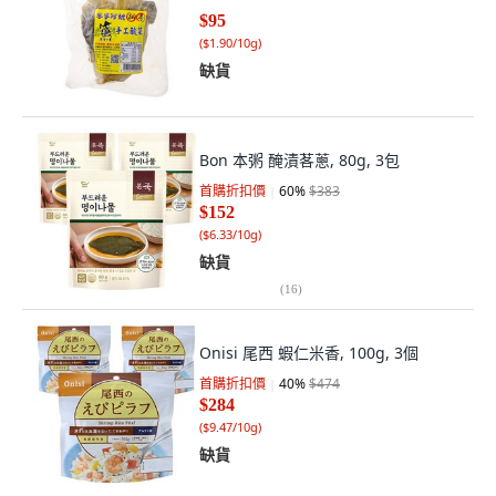
$95
(
$1.90/10g
)
缺貨
Bon 本粥 醃漬茖蔥, 80g, 3包
首購折扣價
60
%
$383
$152
(
$6.33/10g
)
缺貨
(
16
)
Onisi 尾西 蝦仁米香, 100g, 3個
首購折扣價
40
%
$474
$284
(
$9.47/10g
)
缺貨