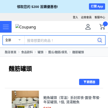
領取您的
$200
首購優惠卷!
打開 App
登入
註冊會員
客服中心
全部
酷澎首頁
食品飲料
罐頭
醬瓜/麵筋/腐乳
麵筋罐頭
麵筋罐頭
篩選器
鮑魚罐頭（常溫）拆封即食·露營·聚餐·
年菜罐頭, 1個, 清湯鮑魚