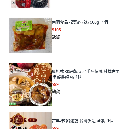
南園食品 榨菜心 (辣) 600g, 1個
$105
缺貨
鳳松林 壺底蔭瓜 老手藝慢釀 純樸古早
味 醇厚鹹香, 1個
$99
缺貨
古早味QQ麵筋 台灣製造 全素, 1個
$99