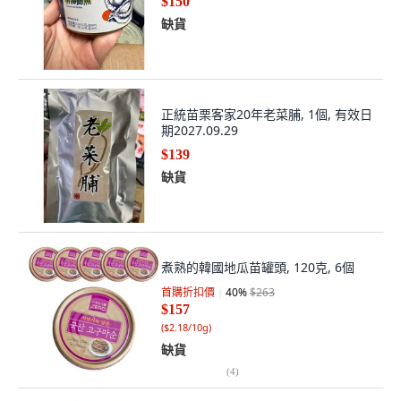
$150
缺貨
正統苗栗客家20年老菜脯, 1個, 有效日
期2027.09.29
$139
缺貨
煮熟的韓國地瓜苗罐頭, 120克, 6個
首購折扣價
40
%
$263
$157
(
$2.18/10g
)
缺貨
(
4
)