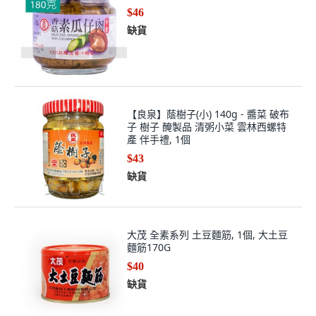
$46
缺貨
【良泉】蔭樹子(小) 140g - 醬菜 破布
子 樹子 醃製品 清粥小菜 雲林西螺特
產 伴手禮, 1個
$43
缺貨
大茂 全素系列 土豆麵筋, 1個, 大土豆
麵筋170G
$40
缺貨