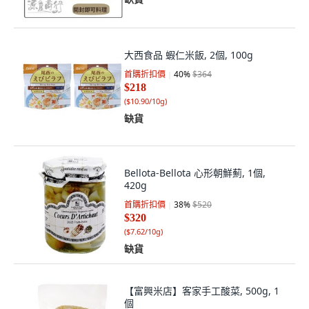
大西食品 蝦仁米飯, 2個, 100g
首購折扣價
40
%
$364
$218
(
$10.90/10g
)
缺貨
Bellota-Bellota 心形朝鮮薊, 1個,
420g
首購折扣價
38
%
$520
$320
(
$7.62/10g
)
缺貨
【富興米店】客家手工酸菜, 500g, 1
個