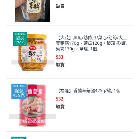
缺貨
【大茂】黑瓜/幼條瓜/菜心/幼筍/大土
豆麵筋170g、蔭瓜120g，玻璃瓶/罐,
幼筍170g，單罐, 1個
$33
缺貨
【福隆】香蘭草菇腿425g/罐, 1個
$32
缺貨