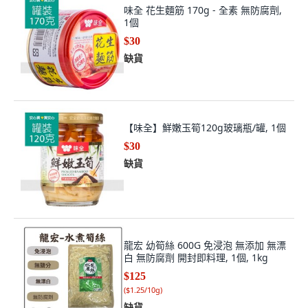
味全 花生麵筋 170g - 全素 無防腐劑,
1個
$30
缺貨
【味全】鮮嫩玉筍120g玻璃瓶/罐, 1個
$30
缺貨
龍宏 幼筍絲 600G 免浸泡 無添加 無漂
白 無防腐劑 開封即料理, 1個, 1kg
$125
(
$1.25/10g
)
缺貨